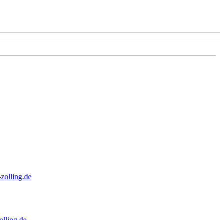
zolling.de
lling.de