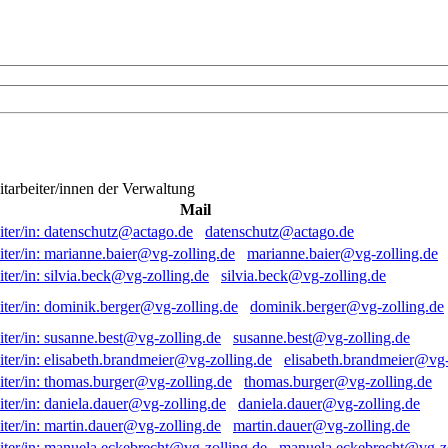
itarbeiter/innen der Verwaltung
Mail
datenschutz@actago.de
marianne.baier@vg-zolling.de
silvia.beck@vg-zolling.de
dominik.berger@vg-zolling.de
susanne.best@vg-zolling.de
elisabeth.brandmeier@vg-
thomas.burger@vg-zolling.de
daniela.dauer@vg-zolling.de
martin.dauer@vg-zolling.de
manuela.eckebrecht@vg-zo