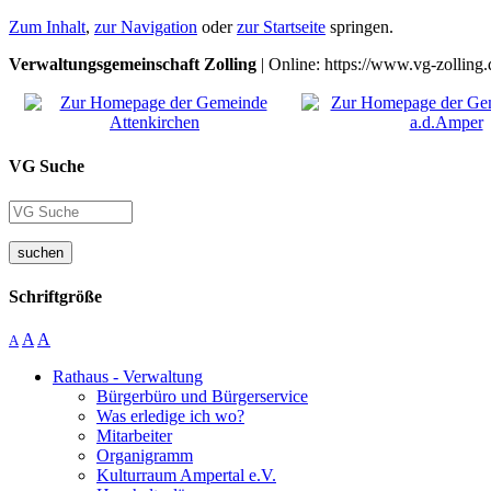
Zum Inhalt
,
zur Navigation
oder
zur Startseite
springen.
Verwaltungsgemeinschaft Zolling
| Online: https://www.vg-zolling.
VG Suche
suchen
Schriftgröße
A
A
A
Rathaus - Verwaltung
Bürgerbüro und Bürgerservice
Was erledige ich wo?
Mitarbeiter
Organigramm
Kulturraum Ampertal e.V.