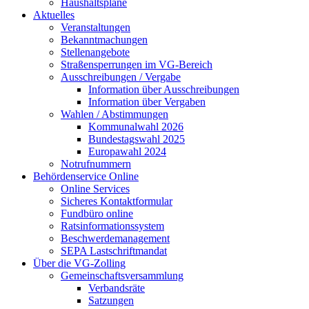
Haushaltspläne
Aktuelles
Veranstaltungen
Bekanntmachungen
Stellenangebote
Straßensperrungen im VG-Bereich
Ausschreibungen / Vergabe
Information über Ausschreibungen
Information über Vergaben
Wahlen / Abstimmungen
Kommunalwahl 2026
Bundestagswahl 2025
Europawahl 2024
Notrufnummern
Behördenservice Online
Online Services
Sicheres Kontaktformular
Fundbüro online
Ratsinformationssystem
Beschwerdemanagement
SEPA Lastschriftmandat
Über die VG-Zolling
Gemeinschaftsversammlung
Verbandsräte
Satzungen