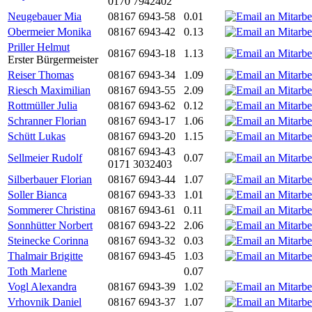
0170 7942402
Neugebauer Mia
08167 6943-58
0.01
Obermeier Monika
08167 6943-42
0.13
Priller Helmut
08167 6943-18
1.13
Erster Bürgermeister
Reiser Thomas
08167 6943-34
1.09
Riesch Maximilian
08167 6943-55
2.09
Rottmüller Julia
08167 6943-62
0.12
Schranner Florian
08167 6943-17
1.06
Schütt Lukas
08167 6943-20
1.15
08167 6943-43
Sellmeier Rudolf
0.07
0171 3032403
Silberbauer Florian
08167 6943-44
1.07
Soller Bianca
08167 6943-33
1.01
Sommerer Christina
08167 6943-61
0.11
Sonnhütter Norbert
08167 6943-22
2.06
Steinecke Corinna
08167 6943-32
0.03
Thalmair Brigitte
08167 6943-45
1.03
Toth Marlene
0.07
Vogl Alexandra
08167 6943-39
1.02
Vrhovnik Daniel
08167 6943-37
1.07