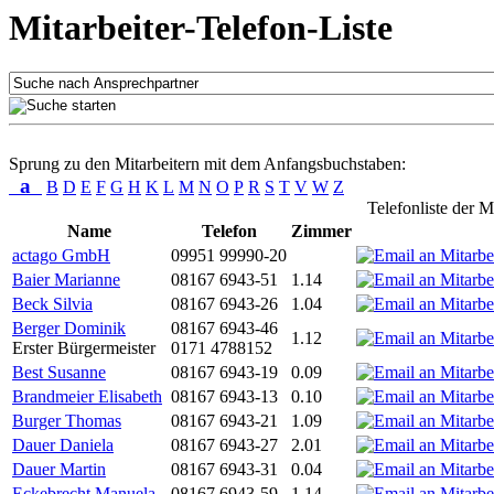
Mitarbeiter-Telefon-Liste
Sprung zu den Mitarbeitern mit dem Anfangsbuchstaben:
a
B
D
E
F
G
H
K
L
M
N
O
P
R
S
T
V
W
Z
Telefonliste der M
Name
Telefon
Zimmer
actago GmbH
09951 99990-20
Baier Marianne
08167 6943-51
1.14
Beck Silvia
08167 6943-26
1.04
Berger Dominik
08167 6943-46
1.12
Erster Bürgermeister
0171 4788152
Best Susanne
08167 6943-19
0.09
Brandmeier Elisabeth
08167 6943-13
0.10
Burger Thomas
08167 6943-21
1.09
Dauer Daniela
08167 6943-27
2.01
Dauer Martin
08167 6943-31
0.04
Eckebrecht Manuela
08167 6943-59
1.14