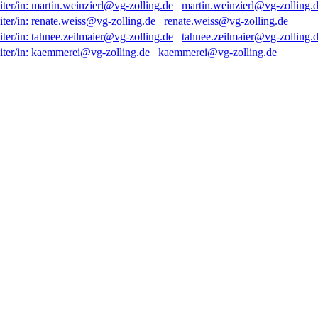
martin.weinzierl@vg-zolling.
renate.weiss@vg-zolling.de
tahnee.zeilmaier@vg-zolling.
kaemmerei@vg-zolling.de