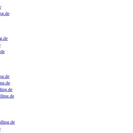
e
ng.de
g.de
e
.de
ng.de
ng.de
ling.de
lling.de
lling.de
e