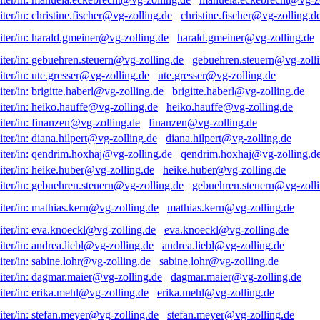
christine.fischer@vg-zolling.d
harald.gmeiner@vg-zolling.de
gebuehren.steuern@vg-zolli
ute.gresser@vg-zolling.de
brigitte.haberl@vg-zolling.de
heiko.hauffe@vg-zolling.de
finanzen@vg-zolling.de
diana.hilpert@vg-zolling.de
qendrim.hoxhaj@vg-zolling.d
heike.huber@vg-zolling.de
gebuehren.steuern@vg-zolli
mathias.kern@vg-zolling.de
eva.knoeckl@vg-zolling.de
andrea.liebl@vg-zolling.de
sabine.lohr@vg-zolling.de
dagmar.maier@vg-zolling.de
erika.mehl@vg-zolling.de
stefan.meyer@vg-zolling.de