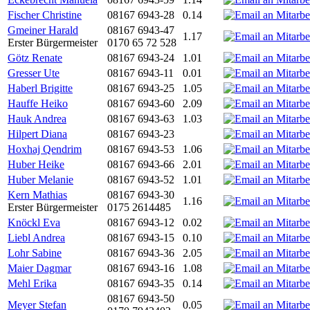
Fischer Christine
08167 6943-28
0.14
Gmeiner Harald
08167 6943-47
1.17
Erster Bürgermeister
0170 65 72 528
Götz Renate
08167 6943-24
1.01
Gresser Ute
08167 6943-11
0.01
Haberl Brigitte
08167 6943-25
1.05
Hauffe Heiko
08167 6943-60
2.09
Hauk Andrea
08167 6943-63
1.03
Hilpert Diana
08167 6943-23
Hoxhaj Qendrim
08167 6943-53
1.06
Huber Heike
08167 6943-66
2.01
Huber Melanie
08167 6943-52
1.01
Kern Mathias
08167 6943-30
1.16
Erster Bürgermeister
0175 2614485
Knöckl Eva
08167 6943-12
0.02
Liebl Andrea
08167 6943-15
0.10
Lohr Sabine
08167 6943-36
2.05
Maier Dagmar
08167 6943-16
1.08
Mehl Erika
08167 6943-35
0.14
08167 6943-50
Meyer Stefan
0.05