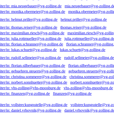
mia.neugebauer@vg-zolling.d
monika.obermeier@vg-zolli
helmut.priller@vg-zolling.de
thomas.reiser@vg-zolling.de
maximilian.riesch@vg-zollin
julia.rottmueller@vg-zolling.d
florian.schranner@vg-zolling
lukas.schuett@vg-zolling.de
rudolf.sellmeier@vg-zolling.de
florian.silberbauer@vg-zolli
gebuehren.steuern@vg-zolli
christina.sommerer@vg-zol
norbert.sonnhuetter@vg-zo
vhs-zolling@vhs-moosburg.de
finanzen@vg-zolling.de
vollstreckungsstelle@vg-zo
daniel.vrhovnik@vg-zolling.d