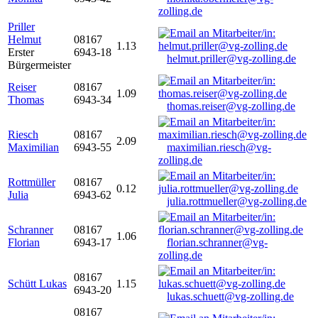
zolling.de
Priller
Helmut
08167
1.13
Erster
6943-18
helmut.priller@vg-zolling.de
Bürgermeister
Reiser
08167
1.09
Thomas
6943-34
thomas.reiser@vg-zolling.de
Riesch
08167
2.09
Maximilian
6943-55
maximilian.riesch@vg-
zolling.de
Rottmüller
08167
0.12
Julia
6943-62
julia.rottmueller@vg-zolling.de
Schranner
08167
1.06
Florian
6943-17
florian.schranner@vg-
zolling.de
08167
Schütt Lukas
1.15
6943-20
lukas.schuett@vg-zolling.de
08167