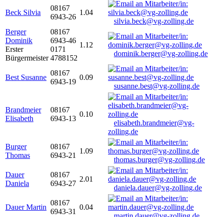
08167
Beck Silvia
1.04
6943-26
silvia.beck@vg-zolling.de
Berger
08167
Dominik
6943-46
1.12
Erster
0171
dominik.berger@vg-zolling.de
Bürgermeister
4788152
08167
Best Susanne
0.09
6943-19
susanne.best@vg-zolling.de
Brandmeier
08167
0.10
Elisabeth
6943-13
elisabeth.brandmeier@vg-
zolling.de
Burger
08167
1.09
Thomas
6943-21
thomas.burger@vg-zolling.de
Dauer
08167
2.01
Daniela
6943-27
daniela.dauer@vg-zolling.de
08167
Dauer Martin
0.04
6943-31
martin.dauer@vg-zolling.de