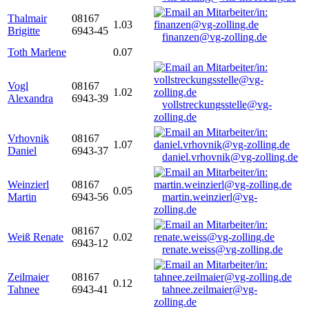
Thalmair
08167
1.03
Brigitte
6943-45
finanzen@vg-zolling.de
Toth Marlene
0.07
Vogl
08167
1.02
Alexandra
6943-39
vollstreckungsstelle@vg-
zolling.de
Vrhovnik
08167
1.07
Daniel
6943-37
daniel.vrhovnik@vg-zolling.de
Weinzierl
08167
0.05
Martin
6943-56
martin.weinzierl@vg-
zolling.de
08167
Weiß Renate
0.02
6943-12
renate.weiss@vg-zolling.de
Zeilmaier
08167
0.12
Tahnee
6943-41
tahnee.zeilmaier@vg-
zolling.de