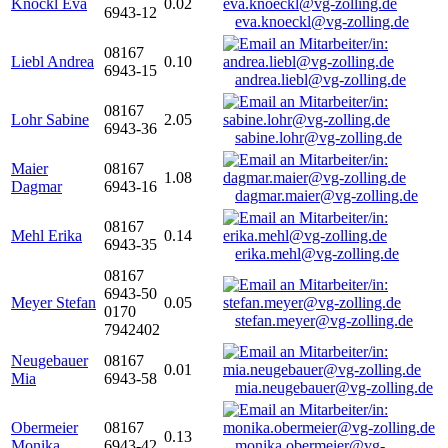
Knöckl Eva
0.02
6943-12
eva.knoeckl@vg-zolling.de
08167
Liebl Andrea
0.10
6943-15
andrea.liebl@vg-zolling.de
08167
Lohr Sabine
2.05
6943-36
sabine.lohr@vg-zolling.de
Maier
08167
1.08
Dagmar
6943-16
dagmar.maier@vg-zolling.de
08167
Mehl Erika
0.14
6943-35
erika.mehl@vg-zolling.de
08167
6943-50
Meyer Stefan
0.05
0170
stefan.meyer@vg-zolling.de
7942402
Neugebauer
08167
0.01
Mia
6943-58
mia.neugebauer@vg-zolling.de
Obermeier
08167
0.13
Monika
6943-42
monika.obermeier@vg-