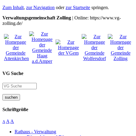
Zum Inhalt
,
zur Navigation
oder
zur Startseite
springen.
Verwaltungsgemeinschaft Zolling
| Online: https://www.vg-
zolling.de/
VG Suche
suchen
Schriftgröße
A
A
A
Rathaus - Verwaltung