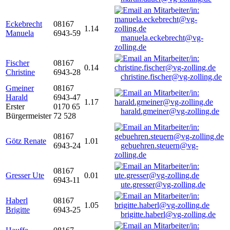
Eckebrecht
08167
1.14
Manuela
6943-59
manuela.eckebrecht@vg-
zolling.de
Fischer
08167
0.14
Christine
6943-28
christine.fischer@vg-zolling.de
Gmeiner
08167
Harald
6943-47
1.17
Erster
0170 65
harald.gmeiner@vg-zolling.de
Bürgermeister
72 528
08167
Götz Renate
1.01
6943-24
gebuehren.steuern@vg-
zolling.de
08167
Gresser Ute
0.01
6943-11
ute.gresser@vg-zolling.de
Haberl
08167
1.05
Brigitte
6943-25
brigitte.haberl@vg-zolling.de