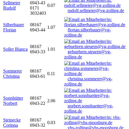
Sellmeier
6943-43
0.07
Rudolf
0171
rudolf.sellmeier@vg-zolling.de
3032403
Silberbauer
08167
1.07
Florian
6943-44
florian.silberbauer@vg-
zolling.de
08167
Soller Bianca
1.01
6943-33
gebuehren.steuern@vg-
zolling.de
Sommerer
08167
0.11
Christina
6943-61
christina.sommerer@vg-
zolling.de
Sonnhütter
08167
2.06
Norbert
6943-22
norbert.sonnhuetter@vg-
zolling.de
Steinecke
08167
0.03
Corinna
6943-32
vhs-zolling@vhs-moosburg.de