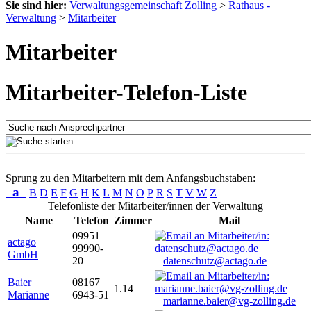
Sie sind hier:
Verwaltungsgemeinschaft Zolling
>
Rathaus -
Verwaltung
>
Mitarbeiter
Mitarbeiter
Mitarbeiter-Telefon-Liste
Sprung zu den Mitarbeitern mit dem Anfangsbuchstaben:
a
B
D
E
F
G
H
K
L
M
N
O
P
R
S
T
V
W
Z
Telefonliste der Mitarbeiter/innen der Verwaltung
Name
Telefon
Zimmer
Mail
09951
actago
99990-
GmbH
20
datenschutz@actago.de
Baier
08167
1.14
Marianne
6943-51
marianne.baier@vg-zolling.de