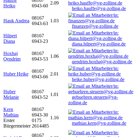
Hauffe
08167
2.09
Heiko
6943-60
heiko.hauffe@vg-zolling.de
08167
Hauk Andrea
1.03
6943-63
finanzen@vg-zolling.de
Hilpert
08167
Diana
6943-23
diana.hilpert@vg-zolling.de
Hoxhaj
08167
1.06
Qendrim
6943-53
qendrim.hoxhaj@vg-zolling.de
08167
Huber Heike
2.01
6943-66
heike.huber@vg-zolling.de
Huber
08167
1.01
Melanie
6943-52
gebuehren.steuern@vg-
zolling.de
Kern
08167
Mathias
6943-30
1.16
Erster
0175
mathias.kern@vg-zolling.de
Bürgermeister
2614485
08167