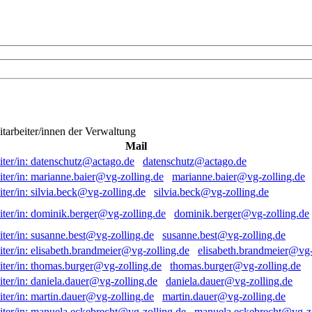
itarbeiter/innen der Verwaltung
Mail
datenschutz@actago.de
marianne.baier@vg-zolling.de
silvia.beck@vg-zolling.de
dominik.berger@vg-zolling.de
susanne.best@vg-zolling.de
elisabeth.brandmeier@vg-
thomas.burger@vg-zolling.de
daniela.dauer@vg-zolling.de
martin.dauer@vg-zolling.de
manuela.eckebrecht@vg-zo