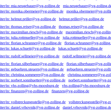
mia.neugebauer@vg-zolling.d
monika.obermeier@vg-zolli
helmut.priller@vg-zolling.de
thomas.reiser@vg-zolling.de
maximilian.riesch@vg-zollin
julia.rottmueller@vg-zolling.d
florian.schranner@vg-zolling
lukas.schuett@vg-zolling.de
rudolf.sellmeier@vg-zolling.de
florian.silberbauer@vg-zolli
gebuehren.steuern@vg-zolli
christina.sommerer@vg-zol
norbert.sonnhuetter@vg-zo
vhs-zolling@vhs-moosburg.de
finanzen@vg-zolling.de
vollstreckungsstelle@vg-zo
daniel.vrhovnik@vg-zolling.d