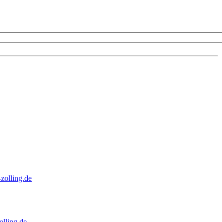
zolling.de
lling.de