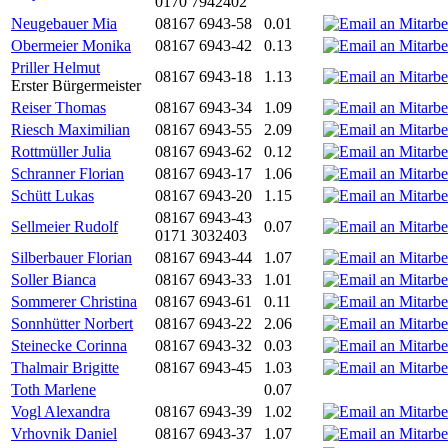
0170 7942402
Neugebauer Mia
08167 6943-58
0.01
Obermeier Monika
08167 6943-42
0.13
Priller Helmut
08167 6943-18
1.13
Erster Bürgermeister
Reiser Thomas
08167 6943-34
1.09
Riesch Maximilian
08167 6943-55
2.09
Rottmüller Julia
08167 6943-62
0.12
Schranner Florian
08167 6943-17
1.06
Schütt Lukas
08167 6943-20
1.15
08167 6943-43
Sellmeier Rudolf
0.07
0171 3032403
Silberbauer Florian
08167 6943-44
1.07
Soller Bianca
08167 6943-33
1.01
Sommerer Christina
08167 6943-61
0.11
Sonnhütter Norbert
08167 6943-22
2.06
Steinecke Corinna
08167 6943-32
0.03
Thalmair Brigitte
08167 6943-45
1.03
Toth Marlene
0.07
Vogl Alexandra
08167 6943-39
1.02
Vrhovnik Daniel
08167 6943-37
1.07