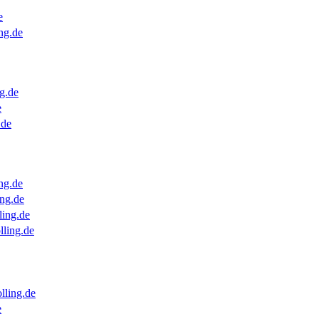
e
ng.de
g.de
e
.de
ng.de
ng.de
ling.de
lling.de
lling.de
e