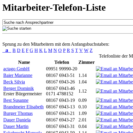
Mitarbeiter-Telefon-Liste
Sprung zu den Mitarbeitern mit dem Anfangsbuchstaben:
a
B
D
E
F
G
H
K
L
M
N
O
P
R
S
T
V
W
Z
Telefonliste der M
Name
Telefon
Zimmer
actago GmbH
09951 99990-20
Baier Marianne
08167 6943-51
1.14
Beck Silvia
08167 6943-26
1.04
Berger Dominik
08167 6943-46
1.12
Erster Bürgermeister
0171 4788152
Best Susanne
08167 6943-19
0.09
Brandmeier Elisabeth
08167 6943-13
0.10
Burger Thomas
08167 6943-21
1.09
Dauer Daniela
08167 6943-27
2.01
Dauer Martin
08167 6943-31
0.04
Eckebrecht Manuela
08167 6943-59
1.14