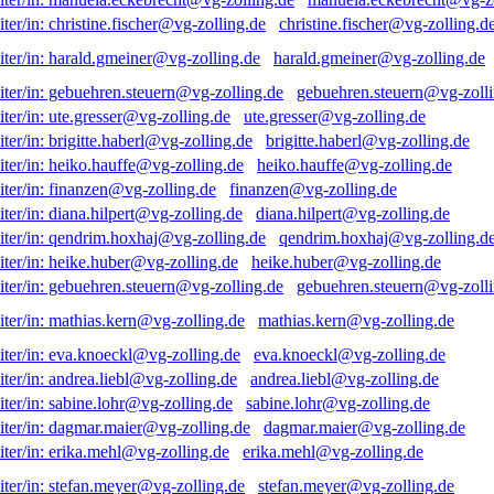
christine.fischer@vg-zolling.d
harald.gmeiner@vg-zolling.de
gebuehren.steuern@vg-zolli
ute.gresser@vg-zolling.de
brigitte.haberl@vg-zolling.de
heiko.hauffe@vg-zolling.de
finanzen@vg-zolling.de
diana.hilpert@vg-zolling.de
qendrim.hoxhaj@vg-zolling.d
heike.huber@vg-zolling.de
gebuehren.steuern@vg-zolli
mathias.kern@vg-zolling.de
eva.knoeckl@vg-zolling.de
andrea.liebl@vg-zolling.de
sabine.lohr@vg-zolling.de
dagmar.maier@vg-zolling.de
erika.mehl@vg-zolling.de
stefan.meyer@vg-zolling.de