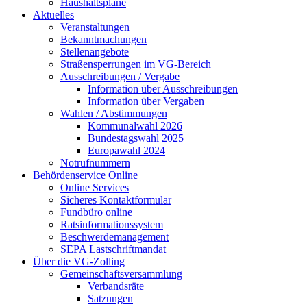
Haushaltspläne
Aktuelles
Veranstaltungen
Bekanntmachungen
Stellenangebote
Straßensperrungen im VG-Bereich
Ausschreibungen / Vergabe
Information über Ausschreibungen
Information über Vergaben
Wahlen / Abstimmungen
Kommunalwahl 2026
Bundestagswahl 2025
Europawahl 2024
Notrufnummern
Behördenservice Online
Online Services
Sicheres Kontaktformular
Fundbüro online
Ratsinformationssystem
Beschwerdemanagement
SEPA Lastschriftmandat
Über die VG-Zolling
Gemeinschaftsversammlung
Verbandsräte
Satzungen