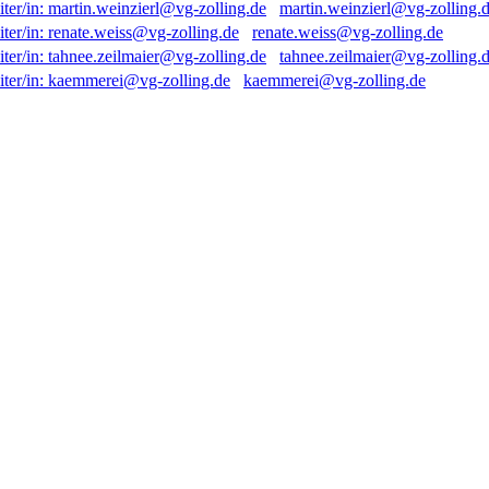
martin.weinzierl@vg-zolling.
renate.weiss@vg-zolling.de
tahnee.zeilmaier@vg-zolling.
kaemmerei@vg-zolling.de