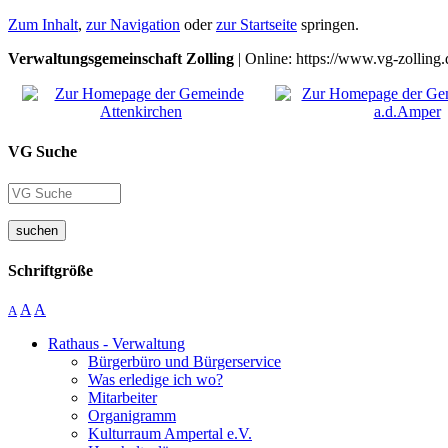
Zum Inhalt
,
zur Navigation
oder
zur Startseite
springen.
Verwaltungsgemeinschaft Zolling
| Online: https://www.vg-zolling.
VG Suche
suchen
Schriftgröße
A
A
A
Rathaus - Verwaltung
Bürgerbüro und Bürgerservice
Was erledige ich wo?
Mitarbeiter
Organigramm
Kulturraum Ampertal e.V.