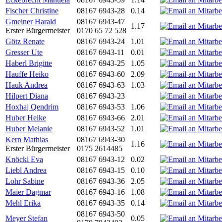
Fischer Christine
08167 6943-28
0.14
Gmeiner Harald
08167 6943-47
1.17
Erster Bürgermeister
0170 65 72 528
Götz Renate
08167 6943-24
1.01
Gresser Ute
08167 6943-11
0.01
Haberl Brigitte
08167 6943-25
1.05
Hauffe Heiko
08167 6943-60
2.09
Hauk Andrea
08167 6943-63
1.03
Hilpert Diana
08167 6943-23
Hoxhaj Qendrim
08167 6943-53
1.06
Huber Heike
08167 6943-66
2.01
Huber Melanie
08167 6943-52
1.01
Kern Mathias
08167 6943-30
1.16
Erster Bürgermeister
0175 2614485
Knöckl Eva
08167 6943-12
0.02
Liebl Andrea
08167 6943-15
0.10
Lohr Sabine
08167 6943-36
2.05
Maier Dagmar
08167 6943-16
1.08
Mehl Erika
08167 6943-35
0.14
08167 6943-50
Meyer Stefan
0.05