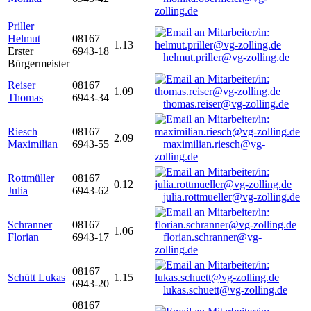
zolling.de
Priller
Helmut
08167
1.13
Erster
6943-18
helmut.priller@vg-zolling.de
Bürgermeister
Reiser
08167
1.09
Thomas
6943-34
thomas.reiser@vg-zolling.de
Riesch
08167
2.09
Maximilian
6943-55
maximilian.riesch@vg-
zolling.de
Rottmüller
08167
0.12
Julia
6943-62
julia.rottmueller@vg-zolling.de
Schranner
08167
1.06
Florian
6943-17
florian.schranner@vg-
zolling.de
08167
Schütt Lukas
1.15
6943-20
lukas.schuett@vg-zolling.de
08167