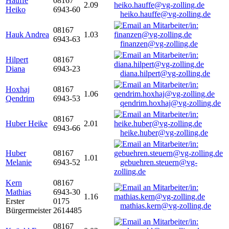
Hauffe
08167
2.09
Heiko
6943-60
heiko.hauffe@vg-zolling.de
08167
Hauk Andrea
1.03
6943-63
finanzen@vg-zolling.de
Hilpert
08167
Diana
6943-23
diana.hilpert@vg-zolling.de
Hoxhaj
08167
1.06
Qendrim
6943-53
qendrim.hoxhaj@vg-zolling.de
08167
Huber Heike
2.01
6943-66
heike.huber@vg-zolling.de
Huber
08167
1.01
Melanie
6943-52
gebuehren.steuern@vg-
zolling.de
Kern
08167
Mathias
6943-30
1.16
Erster
0175
mathias.kern@vg-zolling.de
Bürgermeister
2614485
08167