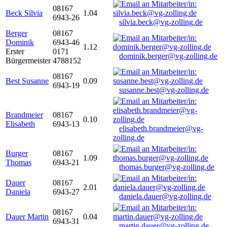
08167
Beck Silvia
1.04
6943-26
silvia.beck@vg-zolling.de
Berger
08167
Dominik
6943-46
1.12
Erster
0171
dominik.berger@vg-zolling.de
Bürgermeister
4788152
08167
Best Susanne
0.09
6943-19
susanne.best@vg-zolling.de
Brandmeier
08167
0.10
Elisabeth
6943-13
elisabeth.brandmeier@vg-
zolling.de
Burger
08167
1.09
Thomas
6943-21
thomas.burger@vg-zolling.de
Dauer
08167
2.01
Daniela
6943-27
daniela.dauer@vg-zolling.de
08167
Dauer Martin
0.04
6943-31
martin.dauer@vg-zolling.de