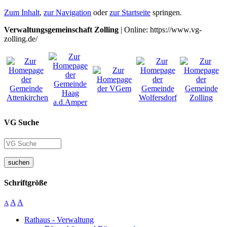
Zum Inhalt
,
zur Navigation
oder
zur Startseite
springen.
Verwaltungsgemeinschaft Zolling
| Online: https://www.vg-
zolling.de/
VG Suche
suchen
Schriftgröße
A
A
A
Rathaus - Verwaltung