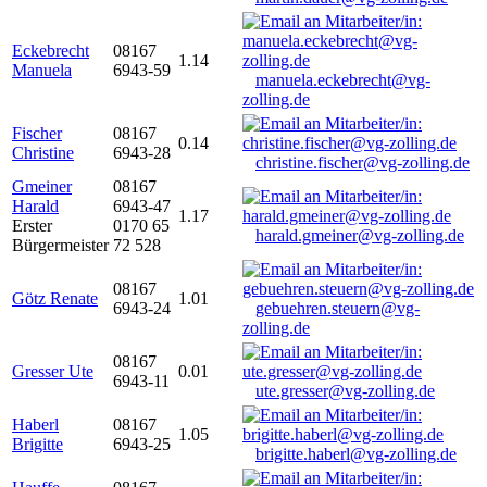
Eckebrecht
08167
1.14
Manuela
6943-59
manuela.eckebrecht@vg-
zolling.de
Fischer
08167
0.14
Christine
6943-28
christine.fischer@vg-zolling.de
Gmeiner
08167
Harald
6943-47
1.17
Erster
0170 65
harald.gmeiner@vg-zolling.de
Bürgermeister
72 528
08167
Götz Renate
1.01
6943-24
gebuehren.steuern@vg-
zolling.de
08167
Gresser Ute
0.01
6943-11
ute.gresser@vg-zolling.de
Haberl
08167
1.05
Brigitte
6943-25
brigitte.haberl@vg-zolling.de