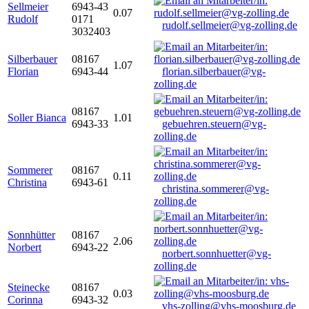
Sellmeier
6943-43
0.07
Rudolf
0171
rudolf.sellmeier@vg-zolling.de
3032403
Silberbauer
08167
1.07
Florian
6943-44
florian.silberbauer@vg-
zolling.de
08167
Soller Bianca
1.01
6943-33
gebuehren.steuern@vg-
zolling.de
Sommerer
08167
0.11
Christina
6943-61
christina.sommerer@vg-
zolling.de
Sonnhütter
08167
2.06
Norbert
6943-22
norbert.sonnhuetter@vg-
zolling.de
Steinecke
08167
0.03
Corinna
6943-32
vhs-zolling@vhs-moosburg.de