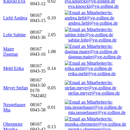
Knöckl Eva
0.02
6943-12
eva.knoeckl@vg-zolling.de
08167
Liebl Andrea
0.10
6943-15
andrea.liebl@vg-zolling.de
08167
Lohr Sabine
2.05
6943-36
sabine.lohr@vg-zolling.de
Maier
08167
1.08
Dagmar
6943-16
dagmar.maier@vg-zolling.de
08167
Mehl Erika
0.14
6943-35
erika.mehl@vg-zolling.de
08167
6943-50
Meyer Stefan
0.05
0170
stefan.meyer@vg-zolling.de
7942402
Neugebauer
08167
0.01
Mia
6943-58
mia.neugebauer@vg-zolling.de
Obermeier
08167
0.13
Monika
6943-42
monika.obermeier@vg-