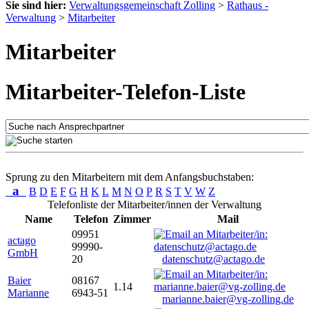
Sie sind hier:
Verwaltungsgemeinschaft Zolling
>
Rathaus -
Verwaltung
>
Mitarbeiter
Mitarbeiter
Mitarbeiter-Telefon-Liste
Sprung zu den Mitarbeitern mit dem Anfangsbuchstaben:
a
B
D
E
F
G
H
K
L
M
N
O
P
R
S
T
V
W
Z
Telefonliste der Mitarbeiter/innen der Verwaltung
Name
Telefon
Zimmer
Mail
09951
actago
99990-
GmbH
20
datenschutz@actago.de
Baier
08167
1.14
Marianne
6943-51
marianne.baier@vg-zolling.de