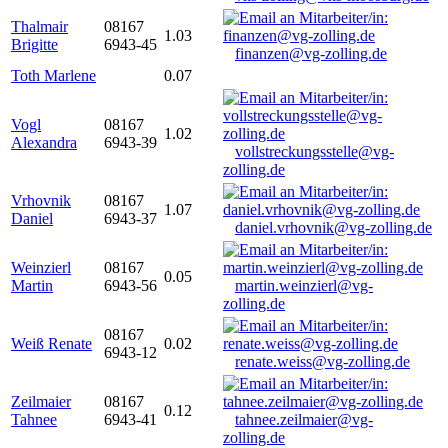
Thalmair
08167
1.03
Brigitte
6943-45
finanzen@vg-zolling.de
Toth Marlene
0.07
Vogl
08167
1.02
Alexandra
6943-39
vollstreckungsstelle@vg-
zolling.de
Vrhovnik
08167
1.07
Daniel
6943-37
daniel.vrhovnik@vg-zolling.de
Weinzierl
08167
0.05
Martin
6943-56
martin.weinzierl@vg-
zolling.de
08167
Weiß Renate
0.02
6943-12
renate.weiss@vg-zolling.de
Zeilmaier
08167
0.12
Tahnee
6943-41
tahnee.zeilmaier@vg-
zolling.de