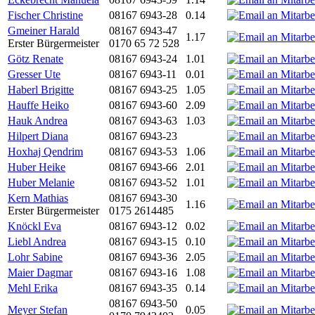
Fischer Christine
08167 6943-28
0.14
Gmeiner Harald
08167 6943-47
1.17
Erster Bürgermeister
0170 65 72 528
Götz Renate
08167 6943-24
1.01
Gresser Ute
08167 6943-11
0.01
Haberl Brigitte
08167 6943-25
1.05
Hauffe Heiko
08167 6943-60
2.09
Hauk Andrea
08167 6943-63
1.03
Hilpert Diana
08167 6943-23
Hoxhaj Qendrim
08167 6943-53
1.06
Huber Heike
08167 6943-66
2.01
Huber Melanie
08167 6943-52
1.01
Kern Mathias
08167 6943-30
1.16
Erster Bürgermeister
0175 2614485
Knöckl Eva
08167 6943-12
0.02
Liebl Andrea
08167 6943-15
0.10
Lohr Sabine
08167 6943-36
2.05
Maier Dagmar
08167 6943-16
1.08
Mehl Erika
08167 6943-35
0.14
08167 6943-50
Meyer Stefan
0.05