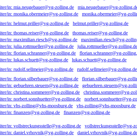
mia.neugebauer@vg-zolling.d
monika.obermeier@vg-zolli
helmut.priller@vg-zolling.de
thomas.reiser@vg-zolling.de
maximilian.riesch@vg-zollin
julia.rottmueller@vg-zolling.d
florian.schranner@vg-zolling
lukas.schuett@vg-zolling.de
rudolf.sellmeier@vg-zolling.de
florian.silberbauer@vg-zolli
gebuehren.steuern@vg-zolli
christina.sommerer@vg-zol
norbert.sonnhuetter@vg-zo
vhs-zolling@vhs-moosburg.de
finanzen@vg-zolling.de
vollstreckungsstelle@vg-zo
daniel.vrhovnik@vg-zolling.d