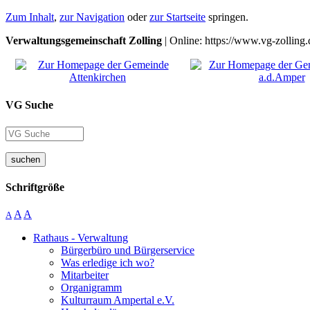
Zum Inhalt
,
zur Navigation
oder
zur Startseite
springen.
Verwaltungsgemeinschaft Zolling
| Online: https://www.vg-zolling.
VG Suche
suchen
Schriftgröße
A
A
A
Rathaus - Verwaltung
Bürgerbüro und Bürgerservice
Was erledige ich wo?
Mitarbeiter
Organigramm
Kulturraum Ampertal e.V.