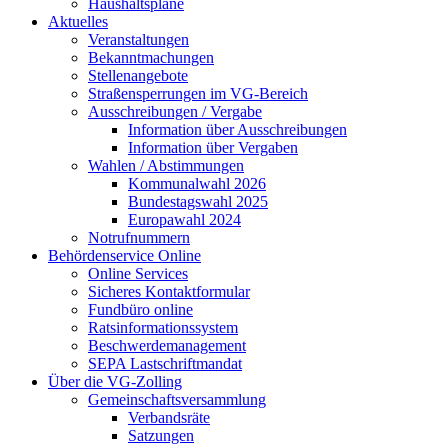
Haushaltspläne
Aktuelles
Veranstaltungen
Bekanntmachungen
Stellenangebote
Straßensperrungen im VG-Bereich
Ausschreibungen / Vergabe
Information über Ausschreibungen
Information über Vergaben
Wahlen / Abstimmungen
Kommunalwahl 2026
Bundestagswahl 2025
Europawahl 2024
Notrufnummern
Behördenservice Online
Online Services
Sicheres Kontaktformular
Fundbüro online
Ratsinformationssystem
Beschwerdemanagement
SEPA Lastschriftmandat
Über die VG-Zolling
Gemeinschaftsversammlung
Verbandsräte
Satzungen