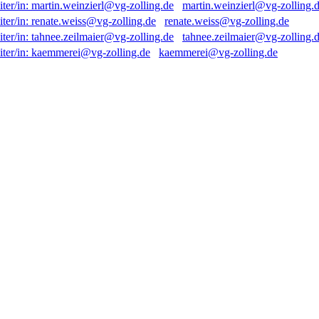
martin.weinzierl@vg-zolling.
renate.weiss@vg-zolling.de
tahnee.zeilmaier@vg-zolling.
kaemmerei@vg-zolling.de