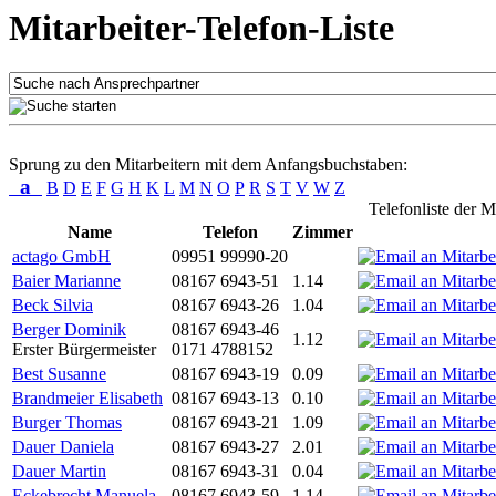
Mitarbeiter-Telefon-Liste
Sprung zu den Mitarbeitern mit dem Anfangsbuchstaben:
a
B
D
E
F
G
H
K
L
M
N
O
P
R
S
T
V
W
Z
Telefonliste der M
Name
Telefon
Zimmer
actago GmbH
09951 99990-20
Baier Marianne
08167 6943-51
1.14
Beck Silvia
08167 6943-26
1.04
Berger Dominik
08167 6943-46
1.12
Erster Bürgermeister
0171 4788152
Best Susanne
08167 6943-19
0.09
Brandmeier Elisabeth
08167 6943-13
0.10
Burger Thomas
08167 6943-21
1.09
Dauer Daniela
08167 6943-27
2.01
Dauer Martin
08167 6943-31
0.04
Eckebrecht Manuela
08167 6943-59
1.14