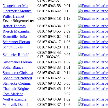
0170 7942402
Neugebauer Mia
08167 6943-58
0.01
Obermeier Monika
08167 6943-42
0.13
Priller Helmut
08167 6943-18
1.13
Erster Bürgermeister
Reiser Thomas
08167 6943-34
1.09
Riesch Maximilian
08167 6943-55
2.09
Rottmüller Julia
08167 6943-62
0.12
Schranner Florian
08167 6943-17
1.06
Schütt Lukas
08167 6943-20
1.15
08167 6943-43
Sellmeier Rudolf
0.07
0171 3032403
Silberbauer Florian
08167 6943-44
1.07
Soller Bianca
08167 6943-33
1.01
Sommerer Christina
08167 6943-61
0.11
Sonnhütter Norbert
08167 6943-22
2.06
Steinecke Corinna
08167 6943-32
0.03
Thalmair Brigitte
08167 6943-45
1.03
Toth Marlene
0.07
Vogl Alexandra
08167 6943-39
1.02
Vrhovnik Daniel
08167 6943-37
1.07