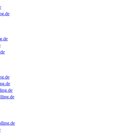
e
ng.de
g.de
e
.de
ng.de
ng.de
ling.de
lling.de
lling.de
e