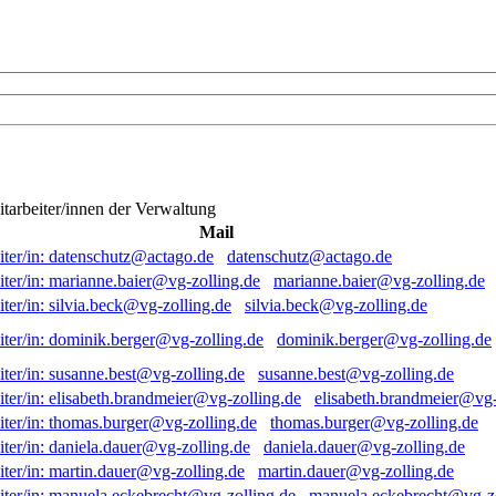
itarbeiter/innen der Verwaltung
Mail
datenschutz@actago.de
marianne.baier@vg-zolling.de
silvia.beck@vg-zolling.de
dominik.berger@vg-zolling.de
susanne.best@vg-zolling.de
elisabeth.brandmeier@vg-
thomas.burger@vg-zolling.de
daniela.dauer@vg-zolling.de
martin.dauer@vg-zolling.de
manuela.eckebrecht@vg-zo