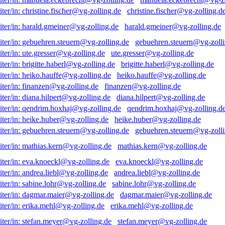
christine.fischer@vg-zolling.d
harald.gmeiner@vg-zolling.de
gebuehren.steuern@vg-zolli
ute.gresser@vg-zolling.de
brigitte.haberl@vg-zolling.de
heiko.hauffe@vg-zolling.de
finanzen@vg-zolling.de
diana.hilpert@vg-zolling.de
qendrim.hoxhaj@vg-zolling.d
heike.huber@vg-zolling.de
gebuehren.steuern@vg-zolli
mathias.kern@vg-zolling.de
eva.knoeckl@vg-zolling.de
andrea.liebl@vg-zolling.de
sabine.lohr@vg-zolling.de
dagmar.maier@vg-zolling.de
erika.mehl@vg-zolling.de
stefan.meyer@vg-zolling.de