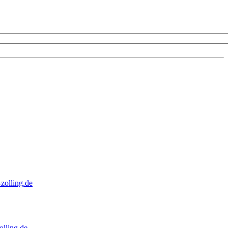
zolling.de
lling.de