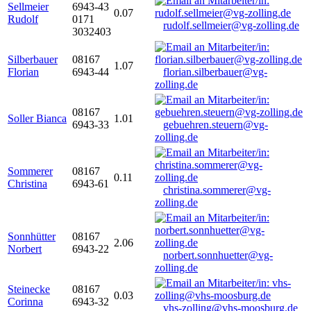
Sellmeier
6943-43
0.07
Rudolf
0171
rudolf.sellmeier@vg-zolling.de
3032403
Silberbauer
08167
1.07
Florian
6943-44
florian.silberbauer@vg-
zolling.de
08167
Soller Bianca
1.01
6943-33
gebuehren.steuern@vg-
zolling.de
Sommerer
08167
0.11
Christina
6943-61
christina.sommerer@vg-
zolling.de
Sonnhütter
08167
2.06
Norbert
6943-22
norbert.sonnhuetter@vg-
zolling.de
Steinecke
08167
0.03
Corinna
6943-32
vhs-zolling@vhs-moosburg.de