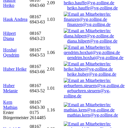
Hauffe
08167
2.09
Heiko
6943-60
heiko.hauffe@vg-zolling.de
08167
Hauk Andrea
1.03
6943-63
finanzen@vg-zolling.de
Hilpert
08167
Diana
6943-23
diana.hilpert@vg-zolling.de
Hoxhaj
08167
1.06
Qendrim
6943-53
qendrim.hoxhaj@vg-zolling.de
08167
Huber Heike
2.01
6943-66
heike.huber@vg-zolling.de
Huber
08167
1.01
Melanie
6943-52
gebuehren.steuern@vg-
zolling.de
Kern
08167
Mathias
6943-30
1.16
Erster
0175
mathias.kern@vg-zolling.de
Bürgermeister
2614485
08167