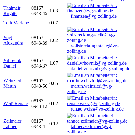
Thalmair
08167
1.03
Brigitte
6943-45
finanzen@vg-zolling.de
Toth Marlene
0.07
Vogl
08167
1.02
Alexandra
6943-39
vollstreckungsstelle@vg-
zolling.de
Vrhovnik
08167
1.07
Daniel
6943-37
daniel.vrhovnik@vg-zolling.de
Weinzierl
08167
0.05
Martin
6943-56
martin.weinzierl@vg-
zolling.de
08167
Weiß Renate
0.02
6943-12
renate.weiss@vg-zolling.de
Zeilmaier
08167
0.12
Tahnee
6943-41
tahnee.zeilmaier@vg-
zolling.de