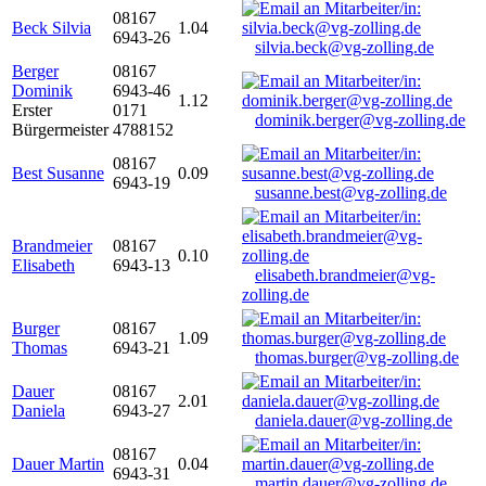
08167
Beck Silvia
1.04
6943-26
silvia.beck@vg-zolling.de
Berger
08167
Dominik
6943-46
1.12
Erster
0171
dominik.berger@vg-zolling.de
Bürgermeister
4788152
08167
Best Susanne
0.09
6943-19
susanne.best@vg-zolling.de
Brandmeier
08167
0.10
Elisabeth
6943-13
elisabeth.brandmeier@vg-
zolling.de
Burger
08167
1.09
Thomas
6943-21
thomas.burger@vg-zolling.de
Dauer
08167
2.01
Daniela
6943-27
daniela.dauer@vg-zolling.de
08167
Dauer Martin
0.04
6943-31
martin.dauer@vg-zolling.de