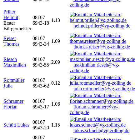
zolling.de
Priller
Helmut
08167
1.13
Erster
6943-18
helmut.priller@vg-zolling.de
Bürgermeister
Reiser
08167
1.09
Thomas
6943-34
thomas.reiser@vg-zolling.de
Riesch
08167
2.09
Maximilian
6943-55
maximilian.riesch@vg-
zolling.de
Rottmüller
08167
0.12
Julia
6943-62
julia.rottmueller@vg-zolling.de
Schranner
08167
1.06
Florian
6943-17
florian.schranner@vg-
zolling.de
08167
Schütt Lukas
1.15
6943-20
lukas.schuett@vg-zolling.de
08167