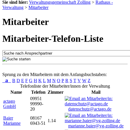
Sie sind hier:
Verwaltungsgemeinschaft Zolling
>
Rathaus -
Verwaltung
>
Mitarbeiter
Mitarbeiter
Mitarbeiter-Telefon-Liste
Sprung zu den Mitarbeitern mit dem Anfangsbuchstaben:
a
B
D
E
F
G
H
K
L
M
N
O
P
R
S
T
V
W
Z
Telefonliste der Mitarbeiter/innen der Verwaltung
Name
Telefon
Zimmer
Mail
09951
actago
99990-
GmbH
20
datenschutz@actago.de
Baier
08167
1.14
Marianne
6943-51
marianne.baier@vg-zolling.de