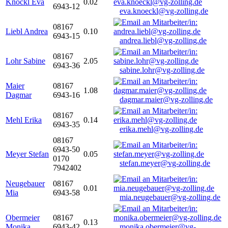
Knöckl Eva
0.02
6943-12
eva.knoeckl@vg-zolling.de
08167
Liebl Andrea
0.10
6943-15
andrea.liebl@vg-zolling.de
08167
Lohr Sabine
2.05
6943-36
sabine.lohr@vg-zolling.de
Maier
08167
1.08
Dagmar
6943-16
dagmar.maier@vg-zolling.de
08167
Mehl Erika
0.14
6943-35
erika.mehl@vg-zolling.de
08167
6943-50
Meyer Stefan
0.05
0170
stefan.meyer@vg-zolling.de
7942402
Neugebauer
08167
0.01
Mia
6943-58
mia.neugebauer@vg-zolling.de
Obermeier
08167
0.13
Monika
6943-42
monika.obermeier@vg-