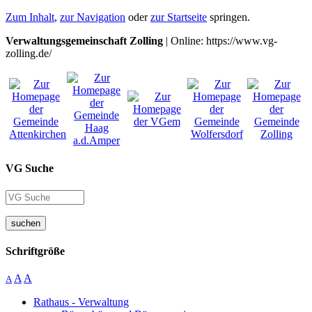
Zum Inhalt
,
zur Navigation
oder
zur Startseite
springen.
Verwaltungsgemeinschaft Zolling
| Online: https://www.vg-
zolling.de/
VG Suche
suchen
Schriftgröße
A
A
A
Rathaus - Verwaltung