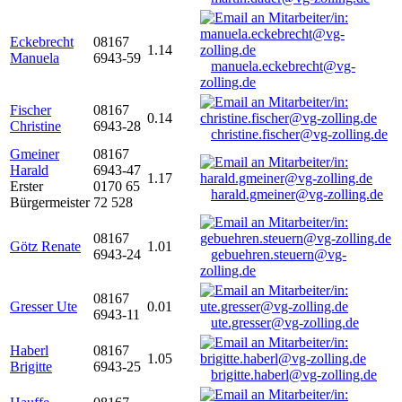
Eckebrecht
08167
1.14
Manuela
6943-59
manuela.eckebrecht@vg-
zolling.de
Fischer
08167
0.14
Christine
6943-28
christine.fischer@vg-zolling.de
Gmeiner
08167
Harald
6943-47
1.17
Erster
0170 65
harald.gmeiner@vg-zolling.de
Bürgermeister
72 528
08167
Götz Renate
1.01
6943-24
gebuehren.steuern@vg-
zolling.de
08167
Gresser Ute
0.01
6943-11
ute.gresser@vg-zolling.de
Haberl
08167
1.05
Brigitte
6943-25
brigitte.haberl@vg-zolling.de