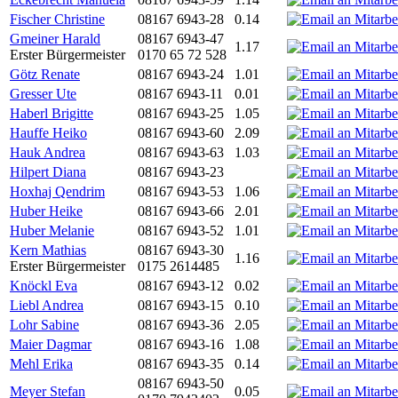
Fischer Christine
08167 6943-28
0.14
Gmeiner Harald
08167 6943-47
1.17
Erster Bürgermeister
0170 65 72 528
Götz Renate
08167 6943-24
1.01
Gresser Ute
08167 6943-11
0.01
Haberl Brigitte
08167 6943-25
1.05
Hauffe Heiko
08167 6943-60
2.09
Hauk Andrea
08167 6943-63
1.03
Hilpert Diana
08167 6943-23
Hoxhaj Qendrim
08167 6943-53
1.06
Huber Heike
08167 6943-66
2.01
Huber Melanie
08167 6943-52
1.01
Kern Mathias
08167 6943-30
1.16
Erster Bürgermeister
0175 2614485
Knöckl Eva
08167 6943-12
0.02
Liebl Andrea
08167 6943-15
0.10
Lohr Sabine
08167 6943-36
2.05
Maier Dagmar
08167 6943-16
1.08
Mehl Erika
08167 6943-35
0.14
08167 6943-50
Meyer Stefan
0.05