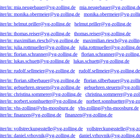
mia.neugebauer@vg-zolling.d
monika.obermeier@vg-zolli
helmut.priller@vg-zolling.de
thomas.reiser@vg-zolling.de
maximilian.riesch@vg-zollin
julia.rottmueller@vg-zolling.d
florian.schranner@vg-zolling
lukas.schuett@vg-zolling.de
rudolf.sellmeier@vg-zolling.de
florian.silberbauer@vg-zolli
gebuehren.steuern@vg-zolli
christina.sommerer@vg-zol
norbert.sonnhuetter@vg-zo
vhs-zolling@vhs-moosburg.de
finanzen@vg-zolling.de
vollstreckungsstelle@vg-zo
daniel.vrhovnik@vg-zolling.d