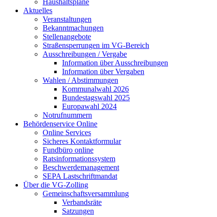
Haushaltspläne
Aktuelles
Veranstaltungen
Bekanntmachungen
Stellenangebote
Straßensperrungen im VG-Bereich
Ausschreibungen / Vergabe
Information über Ausschreibungen
Information über Vergaben
Wahlen / Abstimmungen
Kommunalwahl 2026
Bundestagswahl 2025
Europawahl 2024
Notrufnummern
Behördenservice Online
Online Services
Sicheres Kontaktformular
Fundbüro online
Ratsinformationssystem
Beschwerdemanagement
SEPA Lastschriftmandat
Über die VG-Zolling
Gemeinschaftsversammlung
Verbandsräte
Satzungen