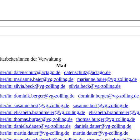
itarbeiter/innen der Verwaltung
Mail
datenschutz@actago.de
marianne.baier@vg-zolling.de
silvia.beck@vg-zolling.de
dominik.berger@vg-zolling.de
susanne.best@vg-zolling.de
elisabeth.brandmeier@vg-
thomas.burger@vg-zolling.de
daniela.dauer@vg-zolling.de
martin.dauer@vg-zolling.de
manuela.eckebrecht@vg-zo