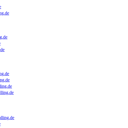
e
ng.de
g.de
e
.de
ng.de
ng.de
ling.de
lling.de
lling.de
e