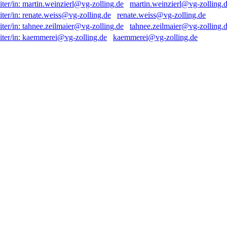
martin.weinzierl@vg-zolling.
renate.weiss@vg-zolling.de
tahnee.zeilmaier@vg-zolling.
kaemmerei@vg-zolling.de