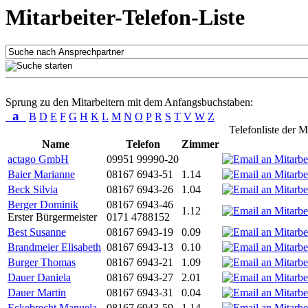
Mitarbeiter-Telefon-Liste
Sprung zu den Mitarbeitern mit dem Anfangsbuchstaben:
a
B
D
E
F
G
H
K
L
M
N
O
P
R
S
T
V
W
Z
Telefonliste der M
Name
Telefon
Zimmer
actago GmbH
09951 99990-20
Baier Marianne
08167 6943-51
1.14
Beck Silvia
08167 6943-26
1.04
Berger Dominik
08167 6943-46
1.12
Erster Bürgermeister
0171 4788152
Best Susanne
08167 6943-19
0.09
Brandmeier Elisabeth
08167 6943-13
0.10
Burger Thomas
08167 6943-21
1.09
Dauer Daniela
08167 6943-27
2.01
Dauer Martin
08167 6943-31
0.04
Eckebrecht Manuela
08167 6943-59
1.14