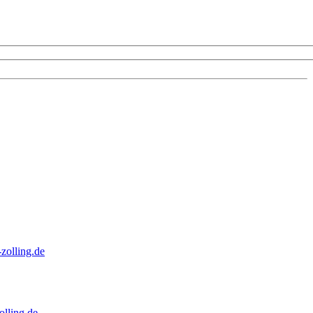
zolling.de
lling.de