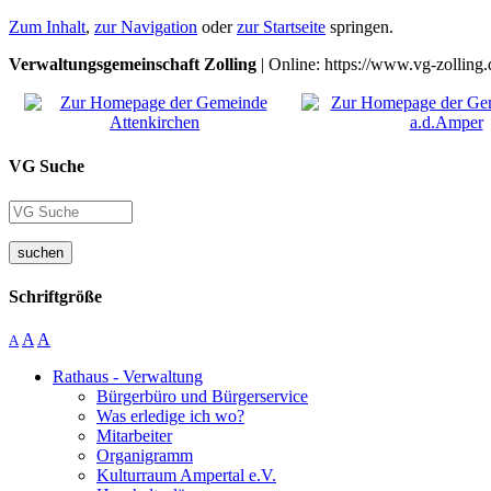
Zum Inhalt
,
zur Navigation
oder
zur Startseite
springen.
Verwaltungsgemeinschaft Zolling
| Online: https://www.vg-zolling.
VG Suche
suchen
Schriftgröße
A
A
A
Rathaus - Verwaltung
Bürgerbüro und Bürgerservice
Was erledige ich wo?
Mitarbeiter
Organigramm
Kulturraum Ampertal e.V.