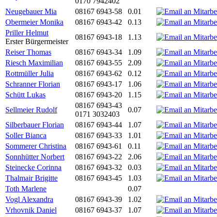
0170 7942402
Neugebauer Mia
08167 6943-58
0.01
Obermeier Monika
08167 6943-42
0.13
Priller Helmut
08167 6943-18
1.13
Erster Bürgermeister
Reiser Thomas
08167 6943-34
1.09
Riesch Maximilian
08167 6943-55
2.09
Rottmüller Julia
08167 6943-62
0.12
Schranner Florian
08167 6943-17
1.06
Schütt Lukas
08167 6943-20
1.15
08167 6943-43
Sellmeier Rudolf
0.07
0171 3032403
Silberbauer Florian
08167 6943-44
1.07
Soller Bianca
08167 6943-33
1.01
Sommerer Christina
08167 6943-61
0.11
Sonnhütter Norbert
08167 6943-22
2.06
Steinecke Corinna
08167 6943-32
0.03
Thalmair Brigitte
08167 6943-45
1.03
Toth Marlene
0.07
Vogl Alexandra
08167 6943-39
1.02
Vrhovnik Daniel
08167 6943-37
1.07