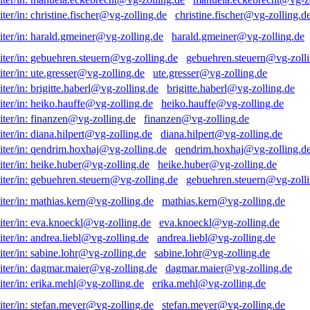
christine.fischer@vg-zolling.d
harald.gmeiner@vg-zolling.de
gebuehren.steuern@vg-zolli
ute.gresser@vg-zolling.de
brigitte.haberl@vg-zolling.de
heiko.hauffe@vg-zolling.de
finanzen@vg-zolling.de
diana.hilpert@vg-zolling.de
qendrim.hoxhaj@vg-zolling.d
heike.huber@vg-zolling.de
gebuehren.steuern@vg-zolli
mathias.kern@vg-zolling.de
eva.knoeckl@vg-zolling.de
andrea.liebl@vg-zolling.de
sabine.lohr@vg-zolling.de
dagmar.maier@vg-zolling.de
erika.mehl@vg-zolling.de
stefan.meyer@vg-zolling.de