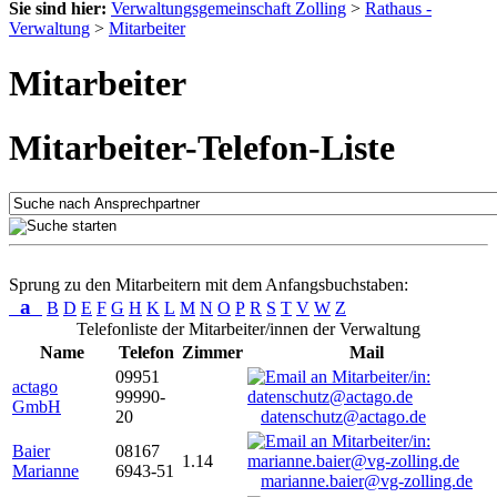
Sie sind hier:
Verwaltungsgemeinschaft Zolling
>
Rathaus -
Verwaltung
>
Mitarbeiter
Mitarbeiter
Mitarbeiter-Telefon-Liste
Sprung zu den Mitarbeitern mit dem Anfangsbuchstaben:
a
B
D
E
F
G
H
K
L
M
N
O
P
R
S
T
V
W
Z
Telefonliste der Mitarbeiter/innen der Verwaltung
Name
Telefon
Zimmer
Mail
09951
actago
99990-
GmbH
20
datenschutz@actago.de
Baier
08167
1.14
Marianne
6943-51
marianne.baier@vg-zolling.de