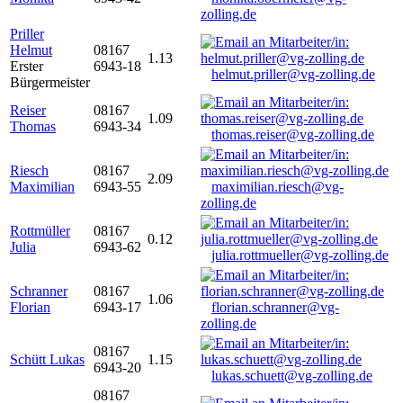
zolling.de
Priller
Helmut
08167
1.13
Erster
6943-18
helmut.priller@vg-zolling.de
Bürgermeister
Reiser
08167
1.09
Thomas
6943-34
thomas.reiser@vg-zolling.de
Riesch
08167
2.09
Maximilian
6943-55
maximilian.riesch@vg-
zolling.de
Rottmüller
08167
0.12
Julia
6943-62
julia.rottmueller@vg-zolling.de
Schranner
08167
1.06
Florian
6943-17
florian.schranner@vg-
zolling.de
08167
Schütt Lukas
1.15
6943-20
lukas.schuett@vg-zolling.de
08167