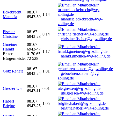
Eckebrecht
08167
1.14
Manuela
6943-59
manuela.eckebrecht@vg-
zolling.de
Fischer
08167
0.14
Christine
6943-28
christine.fischer@vg-zolling.de
Gmeiner
08167
Harald
6943-47
1.17
Erster
0170 65
harald.gmeiner@vg-zolling.de
Bürgermeister
72 528
08167
Götz Renate
1.01
6943-24
gebuehren.steuern@vg-
zolling.de
08167
Gresser Ute
0.01
6943-11
ute.gresser@vg-zolling.de
Haberl
08167
1.05
Brigitte
6943-25
brigitte.haberl@vg-zolling.de