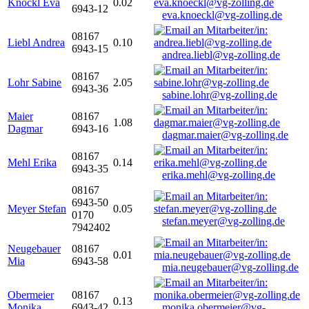
Knöckl Eva
0.02
6943-12
eva.knoeckl@vg-zolling.de
08167
Liebl Andrea
0.10
6943-15
andrea.liebl@vg-zolling.de
08167
Lohr Sabine
2.05
6943-36
sabine.lohr@vg-zolling.de
Maier
08167
1.08
Dagmar
6943-16
dagmar.maier@vg-zolling.de
08167
Mehl Erika
0.14
6943-35
erika.mehl@vg-zolling.de
08167
6943-50
Meyer Stefan
0.05
0170
stefan.meyer@vg-zolling.de
7942402
Neugebauer
08167
0.01
Mia
6943-58
mia.neugebauer@vg-zolling.de
Obermeier
08167
0.13
Monika
6943-42
monika.obermeier@vg-