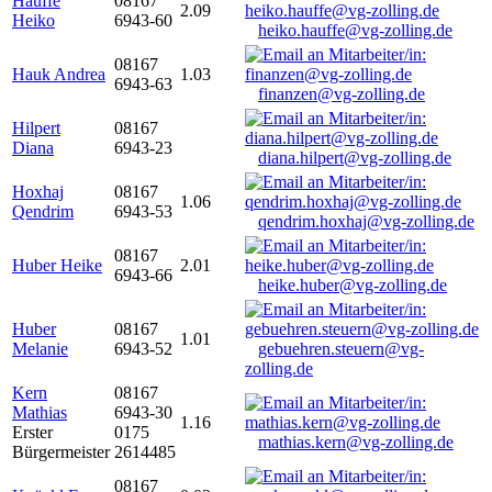
Hauffe
08167
2.09
Heiko
6943-60
heiko.hauffe@vg-zolling.de
08167
Hauk Andrea
1.03
6943-63
finanzen@vg-zolling.de
Hilpert
08167
Diana
6943-23
diana.hilpert@vg-zolling.de
Hoxhaj
08167
1.06
Qendrim
6943-53
qendrim.hoxhaj@vg-zolling.de
08167
Huber Heike
2.01
6943-66
heike.huber@vg-zolling.de
Huber
08167
1.01
Melanie
6943-52
gebuehren.steuern@vg-
zolling.de
Kern
08167
Mathias
6943-30
1.16
Erster
0175
mathias.kern@vg-zolling.de
Bürgermeister
2614485
08167