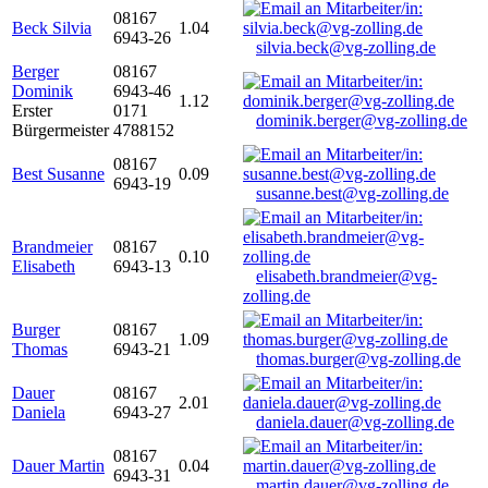
08167
Beck Silvia
1.04
6943-26
silvia.beck@vg-zolling.de
Berger
08167
Dominik
6943-46
1.12
Erster
0171
dominik.berger@vg-zolling.de
Bürgermeister
4788152
08167
Best Susanne
0.09
6943-19
susanne.best@vg-zolling.de
Brandmeier
08167
0.10
Elisabeth
6943-13
elisabeth.brandmeier@vg-
zolling.de
Burger
08167
1.09
Thomas
6943-21
thomas.burger@vg-zolling.de
Dauer
08167
2.01
Daniela
6943-27
daniela.dauer@vg-zolling.de
08167
Dauer Martin
0.04
6943-31
martin.dauer@vg-zolling.de