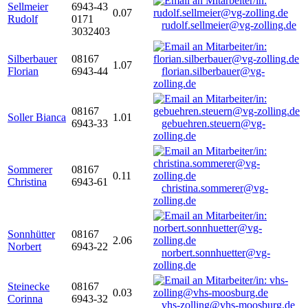
Sellmeier
6943-43
0.07
Rudolf
0171
rudolf.sellmeier@vg-zolling.de
3032403
Silberbauer
08167
1.07
Florian
6943-44
florian.silberbauer@vg-
zolling.de
08167
Soller Bianca
1.01
6943-33
gebuehren.steuern@vg-
zolling.de
Sommerer
08167
0.11
Christina
6943-61
christina.sommerer@vg-
zolling.de
Sonnhütter
08167
2.06
Norbert
6943-22
norbert.sonnhuetter@vg-
zolling.de
Steinecke
08167
0.03
Corinna
6943-32
vhs-zolling@vhs-moosburg.de