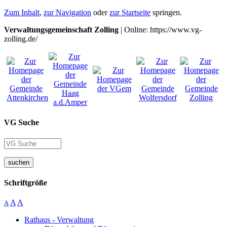
Zum Inhalt
,
zur Navigation
oder
zur Startseite
springen.
Verwaltungsgemeinschaft Zolling
| Online: https://www.vg-
zolling.de/
VG Suche
suchen
Schriftgröße
A
A
A
Rathaus - Verwaltung