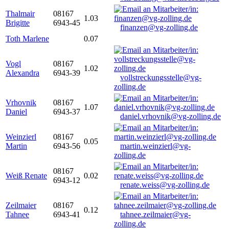
Thalmair
08167
1.03
Brigitte
6943-45
finanzen@vg-zolling.de
Toth Marlene
0.07
Vogl
08167
1.02
Alexandra
6943-39
vollstreckungsstelle@vg-
zolling.de
Vrhovnik
08167
1.07
Daniel
6943-37
daniel.vrhovnik@vg-zolling.de
Weinzierl
08167
0.05
Martin
6943-56
martin.weinzierl@vg-
zolling.de
08167
Weiß Renate
0.02
6943-12
renate.weiss@vg-zolling.de
Zeilmaier
08167
0.12
Tahnee
6943-41
tahnee.zeilmaier@vg-
zolling.de