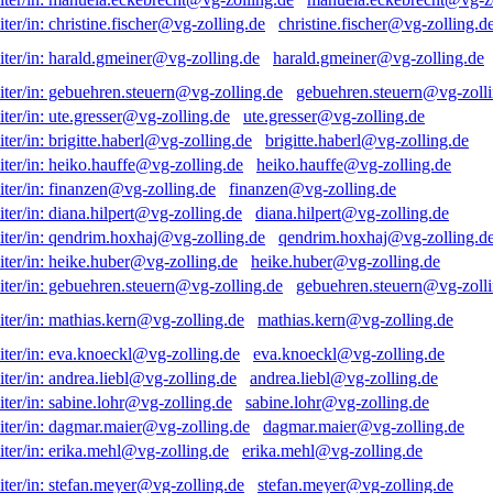
christine.fischer@vg-zolling.d
harald.gmeiner@vg-zolling.de
gebuehren.steuern@vg-zolli
ute.gresser@vg-zolling.de
brigitte.haberl@vg-zolling.de
heiko.hauffe@vg-zolling.de
finanzen@vg-zolling.de
diana.hilpert@vg-zolling.de
qendrim.hoxhaj@vg-zolling.d
heike.huber@vg-zolling.de
gebuehren.steuern@vg-zolli
mathias.kern@vg-zolling.de
eva.knoeckl@vg-zolling.de
andrea.liebl@vg-zolling.de
sabine.lohr@vg-zolling.de
dagmar.maier@vg-zolling.de
erika.mehl@vg-zolling.de
stefan.meyer@vg-zolling.de