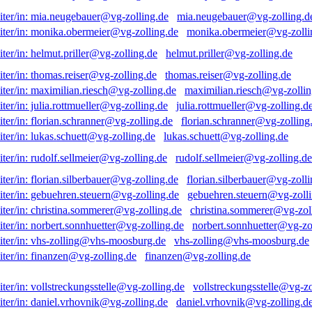
mia.neugebauer@vg-zolling.d
monika.obermeier@vg-zolli
helmut.priller@vg-zolling.de
thomas.reiser@vg-zolling.de
maximilian.riesch@vg-zollin
julia.rottmueller@vg-zolling.d
florian.schranner@vg-zolling
lukas.schuett@vg-zolling.de
rudolf.sellmeier@vg-zolling.de
florian.silberbauer@vg-zolli
gebuehren.steuern@vg-zolli
christina.sommerer@vg-zol
norbert.sonnhuetter@vg-zo
vhs-zolling@vhs-moosburg.de
finanzen@vg-zolling.de
vollstreckungsstelle@vg-zo
daniel.vrhovnik@vg-zolling.d