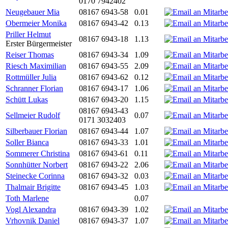
0170 7942402
Neugebauer Mia
08167 6943-58
0.01
Obermeier Monika
08167 6943-42
0.13
Priller Helmut
08167 6943-18
1.13
Erster Bürgermeister
Reiser Thomas
08167 6943-34
1.09
Riesch Maximilian
08167 6943-55
2.09
Rottmüller Julia
08167 6943-62
0.12
Schranner Florian
08167 6943-17
1.06
Schütt Lukas
08167 6943-20
1.15
08167 6943-43
Sellmeier Rudolf
0.07
0171 3032403
Silberbauer Florian
08167 6943-44
1.07
Soller Bianca
08167 6943-33
1.01
Sommerer Christina
08167 6943-61
0.11
Sonnhütter Norbert
08167 6943-22
2.06
Steinecke Corinna
08167 6943-32
0.03
Thalmair Brigitte
08167 6943-45
1.03
Toth Marlene
0.07
Vogl Alexandra
08167 6943-39
1.02
Vrhovnik Daniel
08167 6943-37
1.07