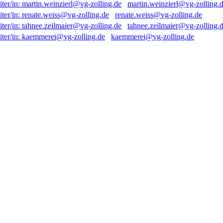
martin.weinzierl@vg-zolling.
renate.weiss@vg-zolling.de
tahnee.zeilmaier@vg-zolling.
kaemmerei@vg-zolling.de