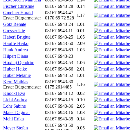
Fischer Christine
08167 6943-28
0.14
Gmeiner Harald
08167 6943-47
1.17
Erster Bürgermeister
0170 65 72 528
Götz Renate
08167 6943-24
1.01
Gresser Ute
08167 6943-11
0.01
Haberl Brigitte
08167 6943-25
1.05
Hauffe Heiko
08167 6943-60
2.09
Hauk Andrea
08167 6943-63
1.03
Hilpert Diana
08167 6943-23
Hoxhaj Qendrim
08167 6943-53
1.06
Huber Heike
08167 6943-66
2.01
Huber Melanie
08167 6943-52
1.01
Kern Mathias
08167 6943-30
1.16
Erster Bürgermeister
0175 2614485
Knöckl Eva
08167 6943-12
0.02
Liebl Andrea
08167 6943-15
0.10
Lohr Sabine
08167 6943-36
2.05
Maier Dagmar
08167 6943-16
1.08
Mehl Erika
08167 6943-35
0.14
08167 6943-50
Meyer Stefan
0.05