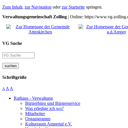
Zum Inhalt
,
zur Navigation
oder
zur Startseite
springen.
Verwaltungsgemeinschaft Zolling
| Online: https://www.vg-zolling.
VG Suche
suchen
Schriftgröße
A
A
A
Rathaus - Verwaltung
Bürgerbüro und Bürgerservice
Was erledige ich wo?
Mitarbeiter
Organigramm
Kulturraum Ampertal e.V.