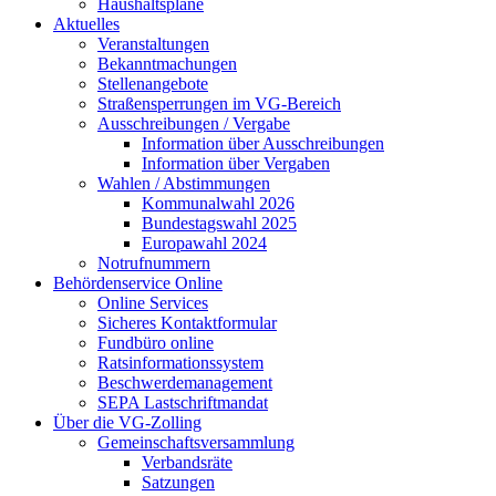
Haushaltspläne
Aktuelles
Veranstaltungen
Bekanntmachungen
Stellenangebote
Straßensperrungen im VG-Bereich
Ausschreibungen / Vergabe
Information über Ausschreibungen
Information über Vergaben
Wahlen / Abstimmungen
Kommunalwahl 2026
Bundestagswahl 2025
Europawahl 2024
Notrufnummern
Behördenservice Online
Online Services
Sicheres Kontaktformular
Fundbüro online
Ratsinformationssystem
Beschwerdemanagement
SEPA Lastschriftmandat
Über die VG-Zolling
Gemeinschaftsversammlung
Verbandsräte
Satzungen