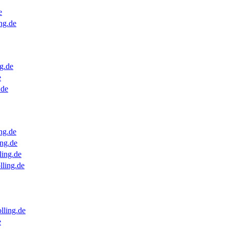
e
ng.de
g.de
e
.de
ng.de
ng.de
ling.de
lling.de
lling.de
e