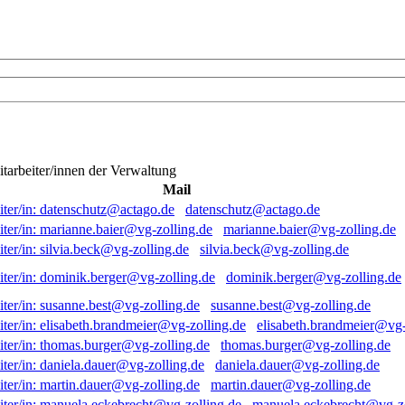
itarbeiter/innen der Verwaltung
Mail
datenschutz@actago.de
marianne.baier@vg-zolling.de
silvia.beck@vg-zolling.de
dominik.berger@vg-zolling.de
susanne.best@vg-zolling.de
elisabeth.brandmeier@vg-
thomas.burger@vg-zolling.de
daniela.dauer@vg-zolling.de
martin.dauer@vg-zolling.de
manuela.eckebrecht@vg-zo