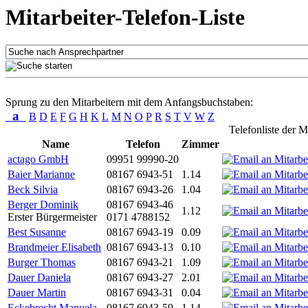
Mitarbeiter-Telefon-Liste
Sprung zu den Mitarbeitern mit dem Anfangsbuchstaben:
a
B
D
E
F
G
H
K
L
M
N
O
P
R
S
T
V
W
Z
Telefonliste der M
Name
Telefon
Zimmer
actago GmbH
09951 99990-20
Baier Marianne
08167 6943-51
1.14
Beck Silvia
08167 6943-26
1.04
Berger Dominik
08167 6943-46
1.12
Erster Bürgermeister
0171 4788152
Best Susanne
08167 6943-19
0.09
Brandmeier Elisabeth
08167 6943-13
0.10
Burger Thomas
08167 6943-21
1.09
Dauer Daniela
08167 6943-27
2.01
Dauer Martin
08167 6943-31
0.04
Eckebrecht Manuela
08167 6943-59
1.14