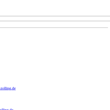
zolling.de
lling.de