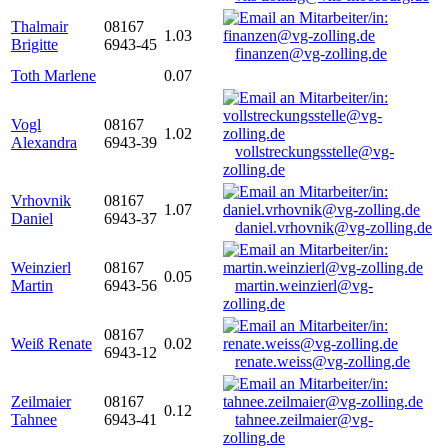
Thalmair
08167
1.03
Brigitte
6943-45
finanzen@vg-zolling.de
Toth Marlene
0.07
Vogl
08167
1.02
Alexandra
6943-39
vollstreckungsstelle@vg-
zolling.de
Vrhovnik
08167
1.07
Daniel
6943-37
daniel.vrhovnik@vg-zolling.de
Weinzierl
08167
0.05
Martin
6943-56
martin.weinzierl@vg-
zolling.de
08167
Weiß Renate
0.02
6943-12
renate.weiss@vg-zolling.de
Zeilmaier
08167
0.12
Tahnee
6943-41
tahnee.zeilmaier@vg-
zolling.de