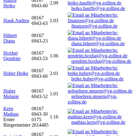
Hauffe
08167
2.09
Heiko
6943-60
heiko.hauffe@vg-zolling.de
08167
Hauk Andrea
1.03
6943-63
finanzen@vg-zolling.de
Hilpert
08167
Diana
6943-23
diana.hilpert@vg-zolling.de
Hoxhaj
08167
1.06
Qendrim
6943-53
qendrim.hoxhaj@vg-zolling.de
08167
Huber Heike
2.01
6943-66
heike.huber@vg-zolling.de
Huber
08167
1.01
Melanie
6943-52
gebuehren.steuern@vg-
zolling.de
Kern
08167
Mathias
6943-30
1.16
Erster
0175
mathias.kern@vg-zolling.de
Bürgermeister
2614485
08167