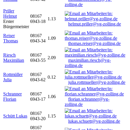
zolling.de
Priller
Helmut
08167
1.13
Erster
6943-18
helmut.priller@vg-zolling.de
Bürgermeister
Reiser
08167
1.09
Thomas
6943-34
thomas.reiser@vg-zolling.de
Riesch
08167
2.09
Maximilian
6943-55
maximilian.riesch@vg-
zolling.de
Rottmüller
08167
0.12
Julia
6943-62
julia.rottmueller@vg-zolling.de
Schranner
08167
1.06
Florian
6943-17
florian.schranner@vg-
zolling.de
08167
Schütt Lukas
1.15
6943-20
lukas.schuett@vg-zolling.de
08167