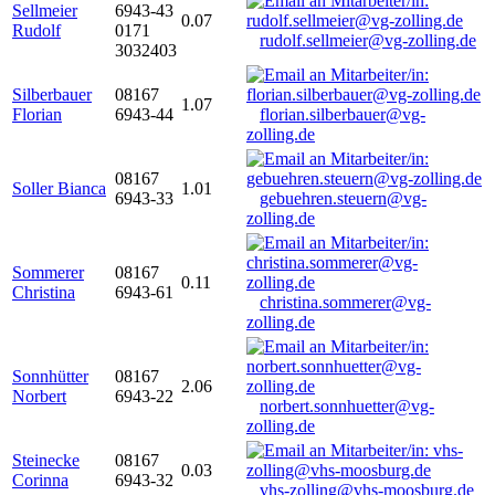
Sellmeier
6943-43
0.07
Rudolf
0171
rudolf.sellmeier@vg-zolling.de
3032403
Silberbauer
08167
1.07
Florian
6943-44
florian.silberbauer@vg-
zolling.de
08167
Soller Bianca
1.01
6943-33
gebuehren.steuern@vg-
zolling.de
Sommerer
08167
0.11
Christina
6943-61
christina.sommerer@vg-
zolling.de
Sonnhütter
08167
2.06
Norbert
6943-22
norbert.sonnhuetter@vg-
zolling.de
Steinecke
08167
0.03
Corinna
6943-32
vhs-zolling@vhs-moosburg.de