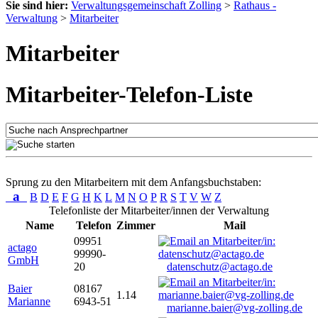
Sie sind hier:
Verwaltungsgemeinschaft Zolling
>
Rathaus -
Verwaltung
>
Mitarbeiter
Mitarbeiter
Mitarbeiter-Telefon-Liste
Sprung zu den Mitarbeitern mit dem Anfangsbuchstaben:
a
B
D
E
F
G
H
K
L
M
N
O
P
R
S
T
V
W
Z
Telefonliste der Mitarbeiter/innen der Verwaltung
Name
Telefon
Zimmer
Mail
09951
actago
99990-
GmbH
20
datenschutz@actago.de
Baier
08167
1.14
Marianne
6943-51
marianne.baier@vg-zolling.de