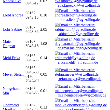
Knöckl Eva
0.02
6943-12
eva.knoeckl@vg-zolling.de
08167
Liebl Andrea
0.10
6943-15
andrea.liebl@vg-zolling.de
08167
Lohr Sabine
2.05
6943-36
sabine.lohr@vg-zolling.de
Maier
08167
1.08
Dagmar
6943-16
dagmar.maier@vg-zolling.de
08167
Mehl Erika
0.14
6943-35
erika.mehl@vg-zolling.de
08167
6943-50
Meyer Stefan
0.05
0170
stefan.meyer@vg-zolling.de
7942402
Neugebauer
08167
0.01
Mia
6943-58
mia.neugebauer@vg-zolling.de
Obermeier
08167
0.13
Monika
6943-42
monika.obermeier@vg-