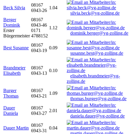
08167
Beck Silvia
1.04
6943-26
silvia.beck@vg-zolling.de
Berger
08167
Dominik
6943-46
1.12
Erster
0171
dominik.berger@vg-zolling.de
Bürgermeister
4788152
08167
Best Susanne
0.09
6943-19
susanne.best@vg-zolling.de
Brandmeier
08167
0.10
Elisabeth
6943-13
elisabeth.brandmeier@vg-
zolling.de
Burger
08167
1.09
Thomas
6943-21
thomas.burger@vg-zolling.de
Dauer
08167
2.01
Daniela
6943-27
daniela.dauer@vg-zolling.de
08167
Dauer Martin
0.04
6943-31
martin.dauer@vg-zolling.de