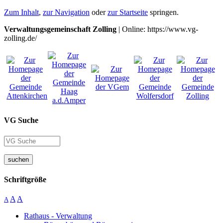
Zum Inhalt
,
zur Navigation
oder
zur Startseite
springen.
Verwaltungsgemeinschaft Zolling
| Online: https://www.vg-
zolling.de/
VG Suche
suchen
Schriftgröße
A
A
A
Rathaus - Verwaltung