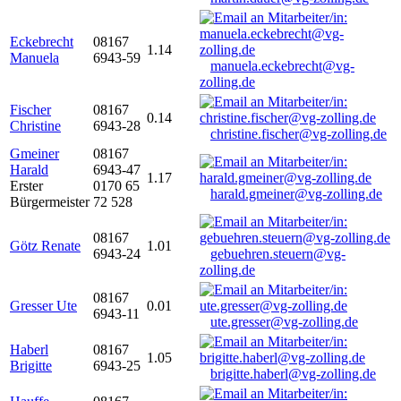
Eckebrecht
08167
1.14
Manuela
6943-59
manuela.eckebrecht@vg-
zolling.de
Fischer
08167
0.14
Christine
6943-28
christine.fischer@vg-zolling.de
Gmeiner
08167
Harald
6943-47
1.17
Erster
0170 65
harald.gmeiner@vg-zolling.de
Bürgermeister
72 528
08167
Götz Renate
1.01
6943-24
gebuehren.steuern@vg-
zolling.de
08167
Gresser Ute
0.01
6943-11
ute.gresser@vg-zolling.de
Haberl
08167
1.05
Brigitte
6943-25
brigitte.haberl@vg-zolling.de