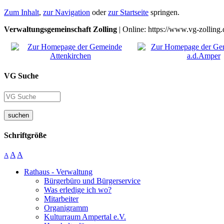
Zum Inhalt
,
zur Navigation
oder
zur Startseite
springen.
Verwaltungsgemeinschaft Zolling
| Online: https://www.vg-zolling.
VG Suche
suchen
Schriftgröße
A
A
A
Rathaus - Verwaltung
Bürgerbüro und Bürgerservice
Was erledige ich wo?
Mitarbeiter
Organigramm
Kulturraum Ampertal e.V.