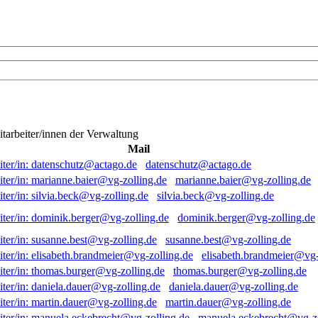
itarbeiter/innen der Verwaltung
Mail
datenschutz@actago.de
marianne.baier@vg-zolling.de
silvia.beck@vg-zolling.de
dominik.berger@vg-zolling.de
susanne.best@vg-zolling.de
elisabeth.brandmeier@vg-
thomas.burger@vg-zolling.de
daniela.dauer@vg-zolling.de
martin.dauer@vg-zolling.de
manuela.eckebrecht@vg-zo