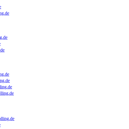
e
ng.de
g.de
e
.de
ng.de
ng.de
ling.de
lling.de
lling.de
e