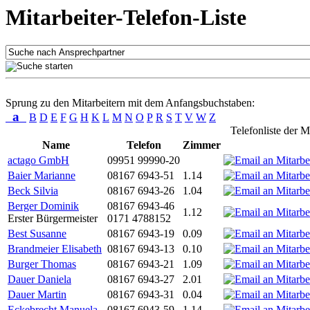
Mitarbeiter-Telefon-Liste
Sprung zu den Mitarbeitern mit dem Anfangsbuchstaben:
a
B
D
E
F
G
H
K
L
M
N
O
P
R
S
T
V
W
Z
Telefonliste der M
Name
Telefon
Zimmer
actago GmbH
09951 99990-20
Baier Marianne
08167 6943-51
1.14
Beck Silvia
08167 6943-26
1.04
Berger Dominik
08167 6943-46
1.12
Erster Bürgermeister
0171 4788152
Best Susanne
08167 6943-19
0.09
Brandmeier Elisabeth
08167 6943-13
0.10
Burger Thomas
08167 6943-21
1.09
Dauer Daniela
08167 6943-27
2.01
Dauer Martin
08167 6943-31
0.04
Eckebrecht Manuela
08167 6943-59
1.14