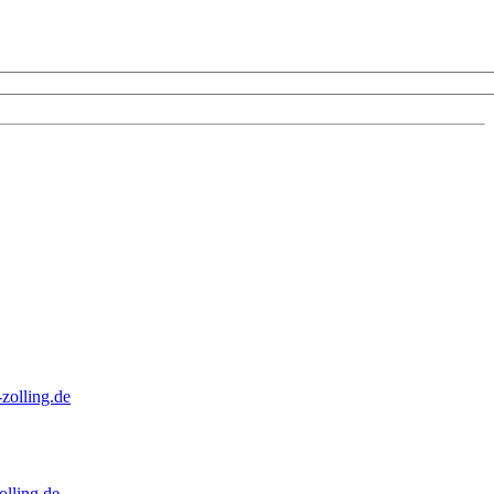
zolling.de
lling.de