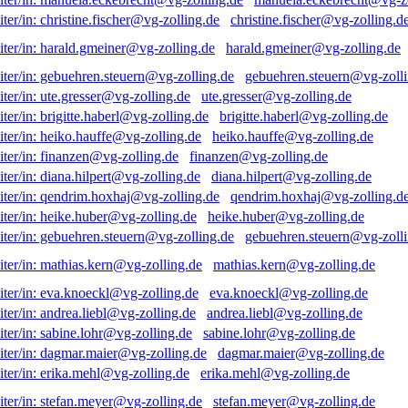
christine.fischer@vg-zolling.d
harald.gmeiner@vg-zolling.de
gebuehren.steuern@vg-zolli
ute.gresser@vg-zolling.de
brigitte.haberl@vg-zolling.de
heiko.hauffe@vg-zolling.de
finanzen@vg-zolling.de
diana.hilpert@vg-zolling.de
qendrim.hoxhaj@vg-zolling.d
heike.huber@vg-zolling.de
gebuehren.steuern@vg-zolli
mathias.kern@vg-zolling.de
eva.knoeckl@vg-zolling.de
andrea.liebl@vg-zolling.de
sabine.lohr@vg-zolling.de
dagmar.maier@vg-zolling.de
erika.mehl@vg-zolling.de
stefan.meyer@vg-zolling.de