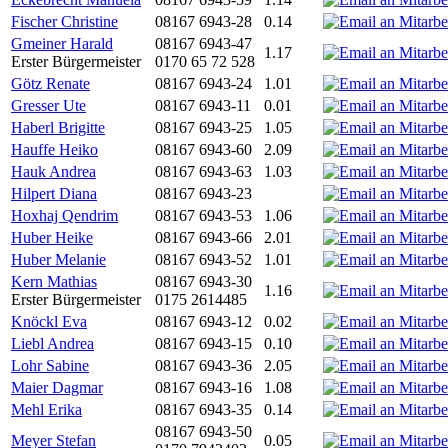
Fischer Christine
08167 6943-28
0.14
Gmeiner Harald
08167 6943-47
1.17
Erster Bürgermeister
0170 65 72 528
Götz Renate
08167 6943-24
1.01
Gresser Ute
08167 6943-11
0.01
Haberl Brigitte
08167 6943-25
1.05
Hauffe Heiko
08167 6943-60
2.09
Hauk Andrea
08167 6943-63
1.03
Hilpert Diana
08167 6943-23
Hoxhaj Qendrim
08167 6943-53
1.06
Huber Heike
08167 6943-66
2.01
Huber Melanie
08167 6943-52
1.01
Kern Mathias
08167 6943-30
1.16
Erster Bürgermeister
0175 2614485
Knöckl Eva
08167 6943-12
0.02
Liebl Andrea
08167 6943-15
0.10
Lohr Sabine
08167 6943-36
2.05
Maier Dagmar
08167 6943-16
1.08
Mehl Erika
08167 6943-35
0.14
08167 6943-50
Meyer Stefan
0.05