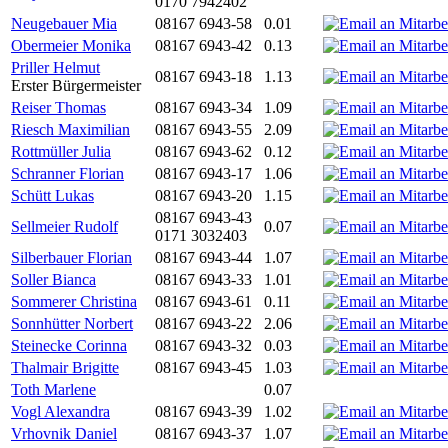
0170 7942402
Neugebauer Mia
08167 6943-58
0.01
Obermeier Monika
08167 6943-42
0.13
Priller Helmut
08167 6943-18
1.13
Erster Bürgermeister
Reiser Thomas
08167 6943-34
1.09
Riesch Maximilian
08167 6943-55
2.09
Rottmüller Julia
08167 6943-62
0.12
Schranner Florian
08167 6943-17
1.06
Schütt Lukas
08167 6943-20
1.15
08167 6943-43
Sellmeier Rudolf
0.07
0171 3032403
Silberbauer Florian
08167 6943-44
1.07
Soller Bianca
08167 6943-33
1.01
Sommerer Christina
08167 6943-61
0.11
Sonnhütter Norbert
08167 6943-22
2.06
Steinecke Corinna
08167 6943-32
0.03
Thalmair Brigitte
08167 6943-45
1.03
Toth Marlene
0.07
Vogl Alexandra
08167 6943-39
1.02
Vrhovnik Daniel
08167 6943-37
1.07