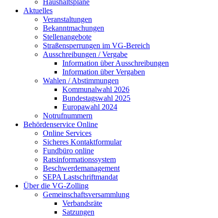
Haushaltspläne
Aktuelles
Veranstaltungen
Bekanntmachungen
Stellenangebote
Straßensperrungen im VG-Bereich
Ausschreibungen / Vergabe
Information über Ausschreibungen
Information über Vergaben
Wahlen / Abstimmungen
Kommunalwahl 2026
Bundestagswahl 2025
Europawahl 2024
Notrufnummern
Behördenservice Online
Online Services
Sicheres Kontaktformular
Fundbüro online
Ratsinformationssystem
Beschwerdemanagement
SEPA Lastschriftmandat
Über die VG-Zolling
Gemeinschaftsversammlung
Verbandsräte
Satzungen