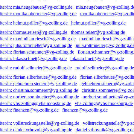
mia.neugebauer@vg-zolling.d
monika.obermeier@vg-zolli
helmut.priller@vg-zolling.de
thomas.reiser@vg-zolling.de
maximilian.riesch@vg-zollin
julia.rottmueller@vg-zolling.d
florian.schranner@vg-zolling
lukas.schuett@vg-zolling.de
rudolf.sellmeier@vg-zolling.de
florian.silberbauer@vg-zolli
gebuehren.steuern@vg-zolli
christina.sommerer@vg-zol
norbert.sonnhuetter@vg-zo
vhs-zolling@vhs-moosburg.de
finanzen@vg-zolling.de
vollstreckungsstelle@vg-zo
daniel.vrhovnik@vg-zolling.d