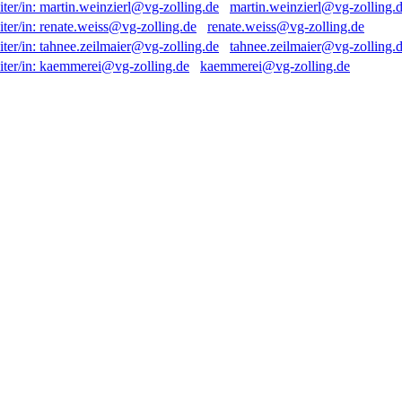
martin.weinzierl@vg-zolling.
renate.weiss@vg-zolling.de
tahnee.zeilmaier@vg-zolling.
kaemmerei@vg-zolling.de