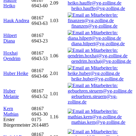
Hauffe
08167
2.09
Heiko
6943-60
heiko.hauffe@vg-zolling.de
08167
Hauk Andrea
1.03
6943-63
finanzen@vg-zolling.de
Hilpert
08167
Diana
6943-23
diana.hilpert@vg-zolling.de
Hoxhaj
08167
1.06
Qendrim
6943-53
qendrim.hoxhaj@vg-zolling.de
08167
Huber Heike
2.01
6943-66
heike.huber@vg-zolling.de
Huber
08167
1.01
Melanie
6943-52
gebuehren.steuern@vg-
zolling.de
Kern
08167
Mathias
6943-30
1.16
Erster
0175
mathias.kern@vg-zolling.de
Bürgermeister
2614485
08167