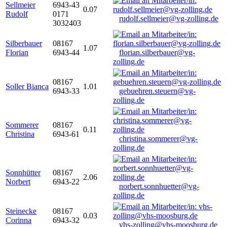
Sellmeier
6943-43
0.07
Rudolf
0171
rudolf.sellmeier@vg-zolling.de
3032403
Silberbauer
08167
1.07
Florian
6943-44
florian.silberbauer@vg-
zolling.de
08167
Soller Bianca
1.01
6943-33
gebuehren.steuern@vg-
zolling.de
Sommerer
08167
0.11
Christina
6943-61
christina.sommerer@vg-
zolling.de
Sonnhütter
08167
2.06
Norbert
6943-22
norbert.sonnhuetter@vg-
zolling.de
Steinecke
08167
0.03
Corinna
6943-32
vhs-zolling@vhs-moosburg.de