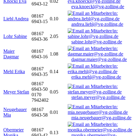
Knöckl Eva
0.02
6943-12
eva.knoeckl@vg-zolling.de
08167
Liebl Andrea
0.10
6943-15
andrea.liebl@vg-zolling.de
08167
Lohr Sabine
2.05
6943-36
sabine.lohr@vg-zolling.de
Maier
08167
1.08
Dagmar
6943-16
dagmar.maier@vg-zolling.de
08167
Mehl Erika
0.14
6943-35
erika.mehl@vg-zolling.de
08167
6943-50
Meyer Stefan
0.05
0170
stefan.meyer@vg-zolling.de
7942402
Neugebauer
08167
0.01
Mia
6943-58
mia.neugebauer@vg-zolling.de
Obermeier
08167
0.13
Monika
6943-42
monika.obermeier@vg-