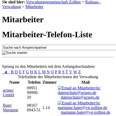
Sie sind hier:
Verwaltungsgemeinschaft Zolling
>
Rathaus -
Verwaltung
>
Mitarbeiter
Mitarbeiter
Mitarbeiter-Telefon-Liste
Sprung zu den Mitarbeitern mit dem Anfangsbuchstaben:
a
B
D
E
F
G
H
K
L
M
N
O
P
R
S
T
V
W
Z
Telefonliste der Mitarbeiter/innen der Verwaltung
Name
Telefon
Zimmer
Mail
09951
actago
99990-
GmbH
20
datenschutz@actago.de
Baier
08167
1.14
Marianne
6943-51
marianne.baier@vg-zolling.de