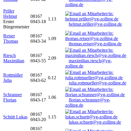
zolling.de
Priller
Helmut
08167
1.13
Erster
6943-18
helmut.priller@vg-zolling.de
Bürgermeister
Reiser
08167
1.09
Thomas
6943-34
thomas.reiser@vg-zolling.de
Riesch
08167
2.09
Maximilian
6943-55
maximilian.riesch@vg-
zolling.de
Rottmüller
08167
0.12
Julia
6943-62
julia.rottmueller@vg-zolling.de
Schranner
08167
1.06
Florian
6943-17
florian.schranner@vg-
zolling.de
08167
Schütt Lukas
1.15
6943-20
lukas.schuett@vg-zolling.de
08167