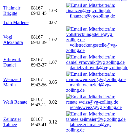
Thalmair
08167
1.03
Brigitte
6943-45
finanzen@vg-zolling.de
Toth Marlene
0.07
Vogl
08167
1.02
Alexandra
6943-39
vollstreckungsstelle@vg-
zolling.de
Vrhovnik
08167
1.07
Daniel
6943-37
daniel.vrhovnik@vg-zolling.de
Weinzierl
08167
0.05
Martin
6943-56
martin.weinzierl@vg-
zolling.de
08167
Weiß Renate
0.02
6943-12
renate.weiss@vg-zolling.de
Zeilmaier
08167
0.12
Tahnee
6943-41
tahnee.zeilmaier@vg-
zolling.de