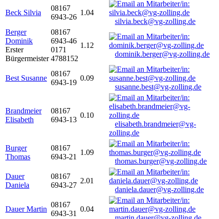
08167
Beck Silvia
1.04
6943-26
silvia.beck@vg-zolling.de
Berger
08167
Dominik
6943-46
1.12
Erster
0171
dominik.berger@vg-zolling.de
Bürgermeister
4788152
08167
Best Susanne
0.09
6943-19
susanne.best@vg-zolling.de
Brandmeier
08167
0.10
Elisabeth
6943-13
elisabeth.brandmeier@vg-
zolling.de
Burger
08167
1.09
Thomas
6943-21
thomas.burger@vg-zolling.de
Dauer
08167
2.01
Daniela
6943-27
daniela.dauer@vg-zolling.de
08167
Dauer Martin
0.04
6943-31
martin.dauer@vg-zolling.de