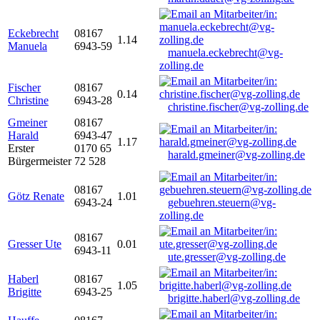
Eckebrecht
08167
1.14
Manuela
6943-59
manuela.eckebrecht@vg-
zolling.de
Fischer
08167
0.14
Christine
6943-28
christine.fischer@vg-zolling.de
Gmeiner
08167
Harald
6943-47
1.17
Erster
0170 65
harald.gmeiner@vg-zolling.de
Bürgermeister
72 528
08167
Götz Renate
1.01
6943-24
gebuehren.steuern@vg-
zolling.de
08167
Gresser Ute
0.01
6943-11
ute.gresser@vg-zolling.de
Haberl
08167
1.05
Brigitte
6943-25
brigitte.haberl@vg-zolling.de