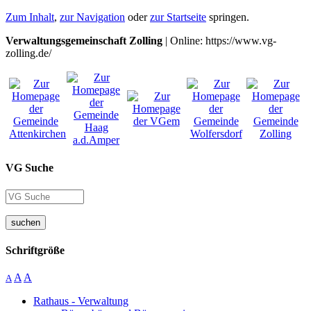
Zum Inhalt
,
zur Navigation
oder
zur Startseite
springen.
Verwaltungsgemeinschaft Zolling
| Online: https://www.vg-
zolling.de/
VG Suche
suchen
Schriftgröße
A
A
A
Rathaus - Verwaltung