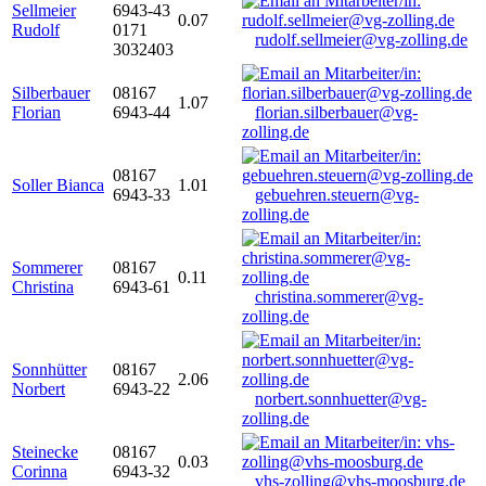
Sellmeier
6943-43
0.07
Rudolf
0171
rudolf.sellmeier@vg-zolling.de
3032403
Silberbauer
08167
1.07
Florian
6943-44
florian.silberbauer@vg-
zolling.de
08167
Soller Bianca
1.01
6943-33
gebuehren.steuern@vg-
zolling.de
Sommerer
08167
0.11
Christina
6943-61
christina.sommerer@vg-
zolling.de
Sonnhütter
08167
2.06
Norbert
6943-22
norbert.sonnhuetter@vg-
zolling.de
Steinecke
08167
0.03
Corinna
6943-32
vhs-zolling@vhs-moosburg.de