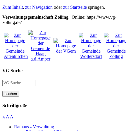
Zum Inhalt
,
zur Navigation
oder
zur Startseite
springen.
Verwaltungsgemeinschaft Zolling
| Online: https://www.vg-
zolling.de/
VG Suche
suchen
Schriftgröße
A
A
A
Rathaus - Verwaltung