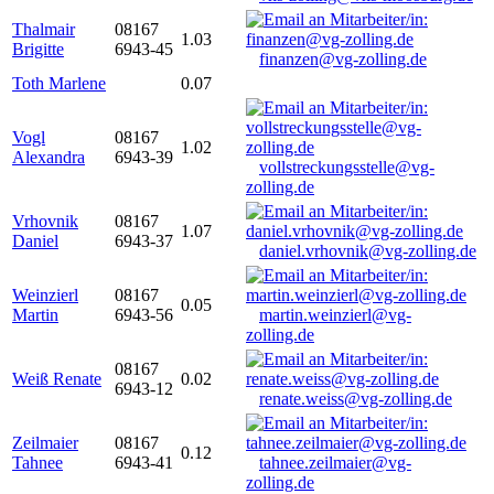
Thalmair
08167
1.03
Brigitte
6943-45
finanzen@vg-zolling.de
Toth Marlene
0.07
Vogl
08167
1.02
Alexandra
6943-39
vollstreckungsstelle@vg-
zolling.de
Vrhovnik
08167
1.07
Daniel
6943-37
daniel.vrhovnik@vg-zolling.de
Weinzierl
08167
0.05
Martin
6943-56
martin.weinzierl@vg-
zolling.de
08167
Weiß Renate
0.02
6943-12
renate.weiss@vg-zolling.de
Zeilmaier
08167
0.12
Tahnee
6943-41
tahnee.zeilmaier@vg-
zolling.de