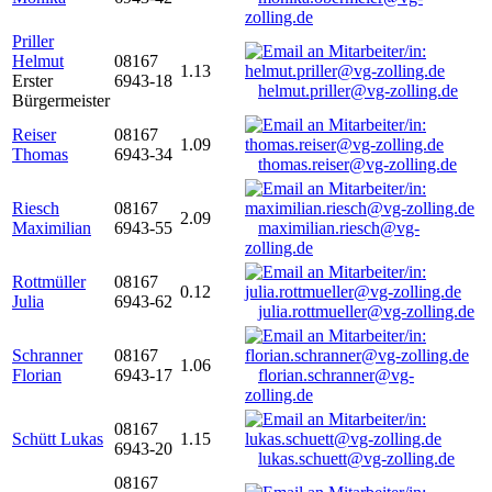
zolling.de
Priller
Helmut
08167
1.13
Erster
6943-18
helmut.priller@vg-zolling.de
Bürgermeister
Reiser
08167
1.09
Thomas
6943-34
thomas.reiser@vg-zolling.de
Riesch
08167
2.09
Maximilian
6943-55
maximilian.riesch@vg-
zolling.de
Rottmüller
08167
0.12
Julia
6943-62
julia.rottmueller@vg-zolling.de
Schranner
08167
1.06
Florian
6943-17
florian.schranner@vg-
zolling.de
08167
Schütt Lukas
1.15
6943-20
lukas.schuett@vg-zolling.de
08167