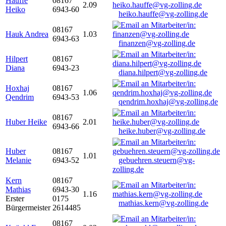
Hauffe
08167
2.09
Heiko
6943-60
heiko.hauffe@vg-zolling.de
08167
Hauk Andrea
1.03
6943-63
finanzen@vg-zolling.de
Hilpert
08167
Diana
6943-23
diana.hilpert@vg-zolling.de
Hoxhaj
08167
1.06
Qendrim
6943-53
qendrim.hoxhaj@vg-zolling.de
08167
Huber Heike
2.01
6943-66
heike.huber@vg-zolling.de
Huber
08167
1.01
Melanie
6943-52
gebuehren.steuern@vg-
zolling.de
Kern
08167
Mathias
6943-30
1.16
Erster
0175
mathias.kern@vg-zolling.de
Bürgermeister
2614485
08167