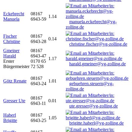
Eckebrecht
08167
1.14
Manuela
6943-59
manuela.eckebrecht@vg-
zolling.de
Fischer
08167
0.14
Christine
6943-28
christine.fischer@vg-zolling.de
Gmeiner
08167
Harald
6943-47
1.17
Erster
0170 65
harald.gmeiner@vg-zolling.de
Bürgermeister
72 528
08167
Götz Renate
1.01
6943-24
gebuehren.steuern@vg-
zolling.de
08167
Gresser Ute
0.01
6943-11
ute.gresser@vg-zolling.de
Haberl
08167
1.05
Brigitte
6943-25
brigitte.haberl@vg-zolling.de