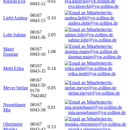
Knöckl Eva
0.02
6943-12
eva.knoeckl@vg-zolling.de
08167
Liebl Andrea
0.10
6943-15
andrea.liebl@vg-zolling.de
08167
Lohr Sabine
2.05
6943-36
sabine.lohr@vg-zolling.de
Maier
08167
1.08
Dagmar
6943-16
dagmar.maier@vg-zolling.de
08167
Mehl Erika
0.14
6943-35
erika.mehl@vg-zolling.de
08167
6943-50
Meyer Stefan
0.05
0170
stefan.meyer@vg-zolling.de
7942402
Neugebauer
08167
0.01
Mia
6943-58
mia.neugebauer@vg-zolling.de
Obermeier
08167
0.13
Monika
6943-42
monika.obermeier@vg-