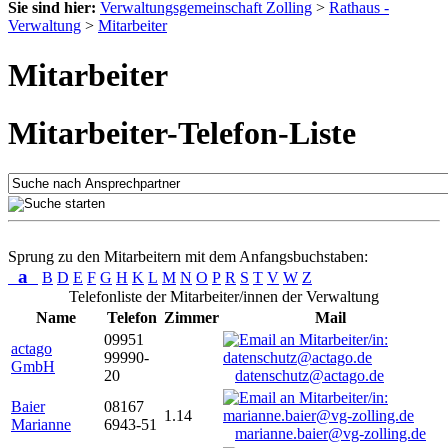
Sie sind hier:
Verwaltungsgemeinschaft Zolling
>
Rathaus -
Verwaltung
>
Mitarbeiter
Mitarbeiter
Mitarbeiter-Telefon-Liste
Sprung zu den Mitarbeitern mit dem Anfangsbuchstaben:
a
B
D
E
F
G
H
K
L
M
N
O
P
R
S
T
V
W
Z
Telefonliste der Mitarbeiter/innen der Verwaltung
Name
Telefon
Zimmer
Mail
09951
actago
99990-
GmbH
20
datenschutz@actago.de
Baier
08167
1.14
Marianne
6943-51
marianne.baier@vg-zolling.de