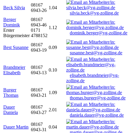
08167
Beck Silvia
1.04
6943-26
silvia.beck@vg-zolling.de
Berger
08167
Dominik
6943-46
1.12
Erster
0171
dominik.berger@vg-zolling.de
Bürgermeister
4788152
08167
Best Susanne
0.09
6943-19
susanne.best@vg-zolling.de
Brandmeier
08167
0.10
Elisabeth
6943-13
elisabeth.brandmeier@vg-
zolling.de
Burger
08167
1.09
Thomas
6943-21
thomas.burger@vg-zolling.de
Dauer
08167
2.01
Daniela
6943-27
daniela.dauer@vg-zolling.de
08167
Dauer Martin
0.04
6943-31
martin.dauer@vg-zolling.de