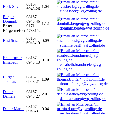
08167
Beck Silvia
1.04
6943-26
silvia.beck@vg-zolling.de
Berger
08167
Dominik
6943-46
1.12
Erster
0171
dominik.berger@vg-zolling.de
Bürgermeister
4788152
08167
Best Susanne
0.09
6943-19
susanne.best@vg-zolling.de
Brandmeier
08167
0.10
Elisabeth
6943-13
elisabeth.brandmeier@vg-
zolling.de
Burger
08167
1.09
Thomas
6943-21
thomas.burger@vg-zolling.de
Dauer
08167
2.01
Daniela
6943-27
daniela.dauer@vg-zolling.de
08167
Dauer Martin
0.04
6943-31
martin.dauer@vg-zolling.de