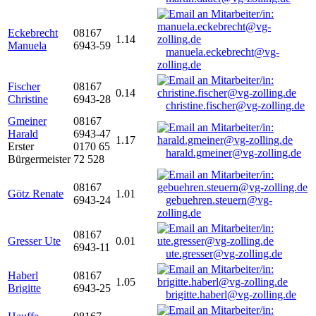
Eckebrecht
08167
1.14
Manuela
6943-59
manuela.eckebrecht@vg-
zolling.de
Fischer
08167
0.14
Christine
6943-28
christine.fischer@vg-zolling.de
Gmeiner
08167
Harald
6943-47
1.17
Erster
0170 65
harald.gmeiner@vg-zolling.de
Bürgermeister
72 528
08167
Götz Renate
1.01
6943-24
gebuehren.steuern@vg-
zolling.de
08167
Gresser Ute
0.01
6943-11
ute.gresser@vg-zolling.de
Haberl
08167
1.05
Brigitte
6943-25
brigitte.haberl@vg-zolling.de