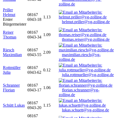
zolling.de
Priller
Helmut
08167
1.13
Erster
6943-18
helmut.priller@vg-zolling.de
Bürgermeister
Reiser
08167
1.09
Thomas
6943-34
thomas.reiser@vg-zolling.de
Riesch
08167
2.09
Maximilian
6943-55
maximilian.riesch@vg-
zolling.de
Rottmüller
08167
0.12
Julia
6943-62
julia.rottmueller@vg-zolling.de
Schranner
08167
1.06
Florian
6943-17
florian.schranner@vg-
zolling.de
08167
Schütt Lukas
1.15
6943-20
lukas.schuett@vg-zolling.de
08167