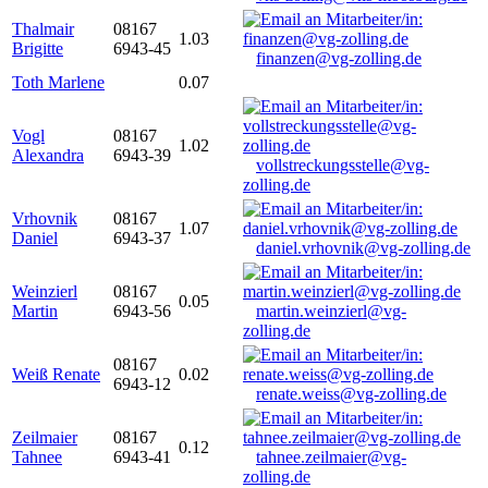
Thalmair
08167
1.03
Brigitte
6943-45
finanzen@vg-zolling.de
Toth Marlene
0.07
Vogl
08167
1.02
Alexandra
6943-39
vollstreckungsstelle@vg-
zolling.de
Vrhovnik
08167
1.07
Daniel
6943-37
daniel.vrhovnik@vg-zolling.de
Weinzierl
08167
0.05
Martin
6943-56
martin.weinzierl@vg-
zolling.de
08167
Weiß Renate
0.02
6943-12
renate.weiss@vg-zolling.de
Zeilmaier
08167
0.12
Tahnee
6943-41
tahnee.zeilmaier@vg-
zolling.de