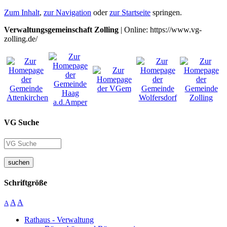
Zum Inhalt
,
zur Navigation
oder
zur Startseite
springen.
Verwaltungsgemeinschaft Zolling
| Online: https://www.vg-
zolling.de/
VG Suche
suchen
Schriftgröße
A
A
A
Rathaus - Verwaltung