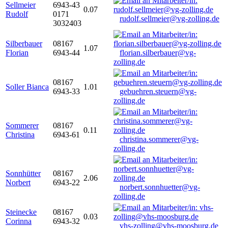
Sellmeier
6943-43
0.07
Rudolf
0171
rudolf.sellmeier@vg-zolling.de
3032403
Silberbauer
08167
1.07
Florian
6943-44
florian.silberbauer@vg-
zolling.de
08167
Soller Bianca
1.01
6943-33
gebuehren.steuern@vg-
zolling.de
Sommerer
08167
0.11
Christina
6943-61
christina.sommerer@vg-
zolling.de
Sonnhütter
08167
2.06
Norbert
6943-22
norbert.sonnhuetter@vg-
zolling.de
Steinecke
08167
0.03
Corinna
6943-32
vhs-zolling@vhs-moosburg.de