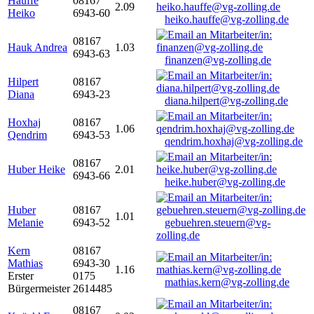
Hauffe
08167
2.09
Heiko
6943-60
heiko.hauffe@vg-zolling.de
08167
Hauk Andrea
1.03
6943-63
finanzen@vg-zolling.de
Hilpert
08167
Diana
6943-23
diana.hilpert@vg-zolling.de
Hoxhaj
08167
1.06
Qendrim
6943-53
qendrim.hoxhaj@vg-zolling.de
08167
Huber Heike
2.01
6943-66
heike.huber@vg-zolling.de
Huber
08167
1.01
Melanie
6943-52
gebuehren.steuern@vg-
zolling.de
Kern
08167
Mathias
6943-30
1.16
Erster
0175
mathias.kern@vg-zolling.de
Bürgermeister
2614485
08167