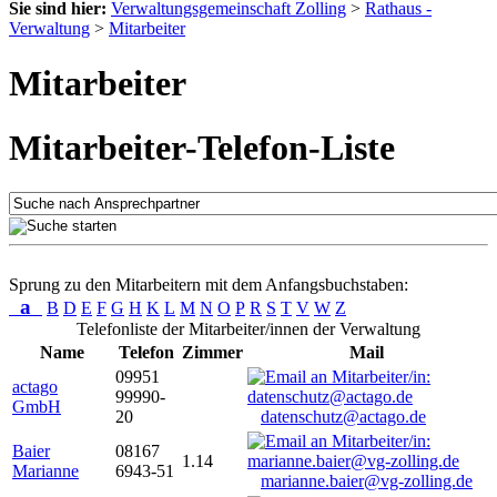
Sie sind hier:
Verwaltungsgemeinschaft Zolling
>
Rathaus -
Verwaltung
>
Mitarbeiter
Mitarbeiter
Mitarbeiter-Telefon-Liste
Sprung zu den Mitarbeitern mit dem Anfangsbuchstaben:
a
B
D
E
F
G
H
K
L
M
N
O
P
R
S
T
V
W
Z
Telefonliste der Mitarbeiter/innen der Verwaltung
Name
Telefon
Zimmer
Mail
09951
actago
99990-
GmbH
20
datenschutz@actago.de
Baier
08167
1.14
Marianne
6943-51
marianne.baier@vg-zolling.de