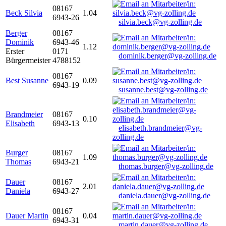
08167
Beck Silvia
1.04
6943-26
silvia.beck@vg-zolling.de
Berger
08167
Dominik
6943-46
1.12
Erster
0171
dominik.berger@vg-zolling.de
Bürgermeister
4788152
08167
Best Susanne
0.09
6943-19
susanne.best@vg-zolling.de
Brandmeier
08167
0.10
Elisabeth
6943-13
elisabeth.brandmeier@vg-
zolling.de
Burger
08167
1.09
Thomas
6943-21
thomas.burger@vg-zolling.de
Dauer
08167
2.01
Daniela
6943-27
daniela.dauer@vg-zolling.de
08167
Dauer Martin
0.04
6943-31
martin.dauer@vg-zolling.de