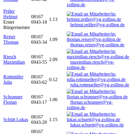
zolling.de
Priller
Helmut
08167
1.13
Erster
6943-18
helmut.priller@vg-zolling.de
Bürgermeister
Reiser
08167
1.09
Thomas
6943-34
thomas.reiser@vg-zolling.de
Riesch
08167
2.09
Maximilian
6943-55
maximilian.riesch@vg-
zolling.de
Rottmüller
08167
0.12
Julia
6943-62
julia.rottmueller@vg-zolling.de
Schranner
08167
1.06
Florian
6943-17
florian.schranner@vg-
zolling.de
08167
Schütt Lukas
1.15
6943-20
lukas.schuett@vg-zolling.de
08167