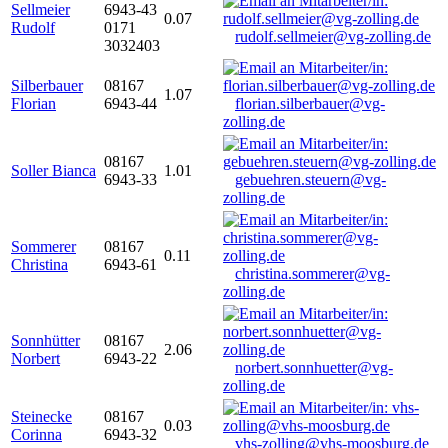
Sellmeier
6943-43
0.07
Rudolf
0171
rudolf.sellmeier@vg-zolling.de
3032403
Silberbauer
08167
1.07
Florian
6943-44
florian.silberbauer@vg-
zolling.de
08167
Soller Bianca
1.01
6943-33
gebuehren.steuern@vg-
zolling.de
Sommerer
08167
0.11
Christina
6943-61
christina.sommerer@vg-
zolling.de
Sonnhütter
08167
2.06
Norbert
6943-22
norbert.sonnhuetter@vg-
zolling.de
Steinecke
08167
0.03
Corinna
6943-32
vhs-zolling@vhs-moosburg.de