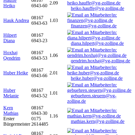
Hauffe
08167
2.09
Heiko
6943-60
heiko.hauffe@vg-zolling.de
08167
Hauk Andrea
1.03
6943-63
finanzen@vg-zolling.de
Hilpert
08167
Diana
6943-23
diana.hilpert@vg-zolling.de
Hoxhaj
08167
1.06
Qendrim
6943-53
qendrim.hoxhaj@vg-zolling.de
08167
Huber Heike
2.01
6943-66
heike.huber@vg-zolling.de
Huber
08167
1.01
Melanie
6943-52
gebuehren.steuern@vg-
zolling.de
Kern
08167
Mathias
6943-30
1.16
Erster
0175
mathias.kern@vg-zolling.de
Bürgermeister
2614485
08167