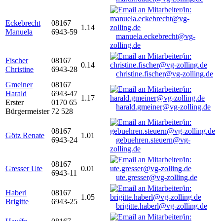
Eckebrecht
08167
1.14
Manuela
6943-59
manuela.eckebrecht@vg-
zolling.de
Fischer
08167
0.14
Christine
6943-28
christine.fischer@vg-zolling.de
Gmeiner
08167
Harald
6943-47
1.17
Erster
0170 65
harald.gmeiner@vg-zolling.de
Bürgermeister
72 528
08167
Götz Renate
1.01
6943-24
gebuehren.steuern@vg-
zolling.de
08167
Gresser Ute
0.01
6943-11
ute.gresser@vg-zolling.de
Haberl
08167
1.05
Brigitte
6943-25
brigitte.haberl@vg-zolling.de