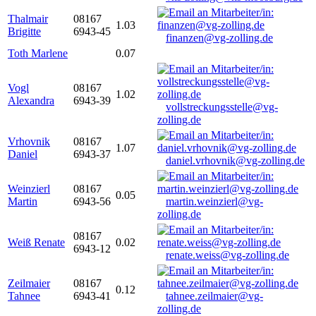
Thalmair
08167
1.03
Brigitte
6943-45
finanzen@vg-zolling.de
Toth Marlene
0.07
Vogl
08167
1.02
Alexandra
6943-39
vollstreckungsstelle@vg-
zolling.de
Vrhovnik
08167
1.07
Daniel
6943-37
daniel.vrhovnik@vg-zolling.de
Weinzierl
08167
0.05
Martin
6943-56
martin.weinzierl@vg-
zolling.de
08167
Weiß Renate
0.02
6943-12
renate.weiss@vg-zolling.de
Zeilmaier
08167
0.12
Tahnee
6943-41
tahnee.zeilmaier@vg-
zolling.de