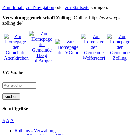
Zum Inhalt
,
zur Navigation
oder
zur Startseite
springen.
Verwaltungsgemeinschaft Zolling
| Online: https://www.vg-
zolling.de/
VG Suche
suchen
Schriftgröße
A
A
A
Rathaus - Verwaltung