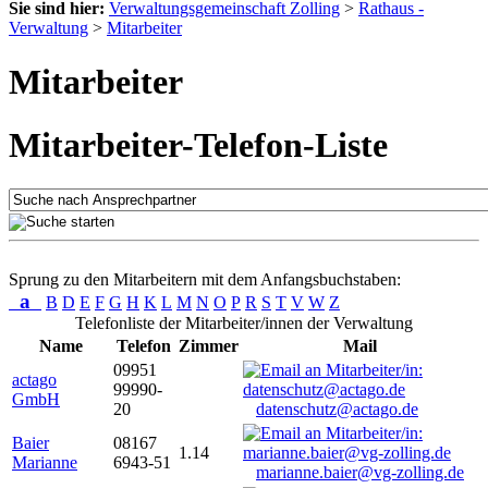
Sie sind hier:
Verwaltungsgemeinschaft Zolling
>
Rathaus -
Verwaltung
>
Mitarbeiter
Mitarbeiter
Mitarbeiter-Telefon-Liste
Sprung zu den Mitarbeitern mit dem Anfangsbuchstaben:
a
B
D
E
F
G
H
K
L
M
N
O
P
R
S
T
V
W
Z
Telefonliste der Mitarbeiter/innen der Verwaltung
Name
Telefon
Zimmer
Mail
09951
actago
99990-
GmbH
20
datenschutz@actago.de
Baier
08167
1.14
Marianne
6943-51
marianne.baier@vg-zolling.de