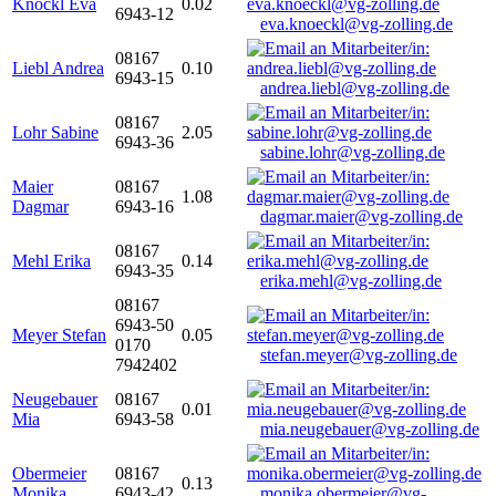
Knöckl Eva
0.02
6943-12
eva.knoeckl@vg-zolling.de
08167
Liebl Andrea
0.10
6943-15
andrea.liebl@vg-zolling.de
08167
Lohr Sabine
2.05
6943-36
sabine.lohr@vg-zolling.de
Maier
08167
1.08
Dagmar
6943-16
dagmar.maier@vg-zolling.de
08167
Mehl Erika
0.14
6943-35
erika.mehl@vg-zolling.de
08167
6943-50
Meyer Stefan
0.05
0170
stefan.meyer@vg-zolling.de
7942402
Neugebauer
08167
0.01
Mia
6943-58
mia.neugebauer@vg-zolling.de
Obermeier
08167
0.13
Monika
6943-42
monika.obermeier@vg-