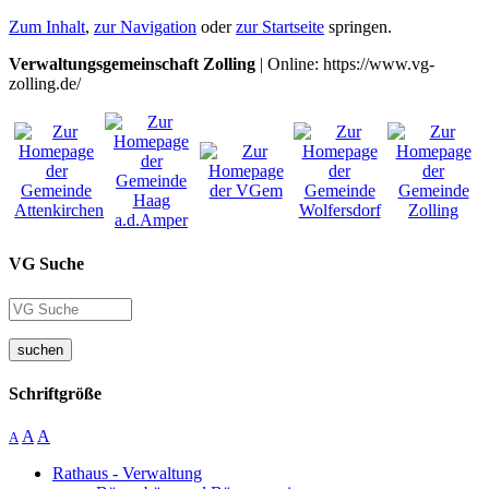
Zum Inhalt
,
zur Navigation
oder
zur Startseite
springen.
Verwaltungsgemeinschaft Zolling
| Online: https://www.vg-
zolling.de/
VG Suche
suchen
Schriftgröße
A
A
A
Rathaus - Verwaltung