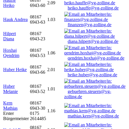
Hauffe
08167
2.09
Heiko
6943-60
heiko.hauffe@vg-zolling.de
08167
Hauk Andrea
1.03
6943-63
finanzen@vg-zolling.de
Hilpert
08167
Diana
6943-23
diana.hilpert@vg-zolling.de
Hoxhaj
08167
1.06
Qendrim
6943-53
qendrim.hoxhaj@vg-zolling.de
08167
Huber Heike
2.01
6943-66
heike.huber@vg-zolling.de
Huber
08167
1.01
Melanie
6943-52
gebuehren.steuern@vg-
zolling.de
Kern
08167
Mathias
6943-30
1.16
Erster
0175
mathias.kern@vg-zolling.de
Bürgermeister
2614485
08167