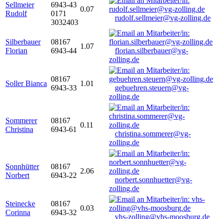
Sellmeier
6943-43
0.07
Rudolf
0171
rudolf.sellmeier@vg-zolling.de
3032403
Silberbauer
08167
1.07
Florian
6943-44
florian.silberbauer@vg-
zolling.de
08167
Soller Bianca
1.01
6943-33
gebuehren.steuern@vg-
zolling.de
Sommerer
08167
0.11
Christina
6943-61
christina.sommerer@vg-
zolling.de
Sonnhütter
08167
2.06
Norbert
6943-22
norbert.sonnhuetter@vg-
zolling.de
Steinecke
08167
0.03
Corinna
6943-32
vhs-zolling@vhs-moosburg.de