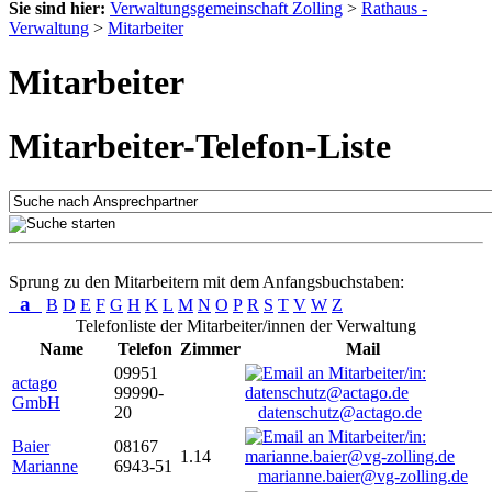
Sie sind hier:
Verwaltungsgemeinschaft Zolling
>
Rathaus -
Verwaltung
>
Mitarbeiter
Mitarbeiter
Mitarbeiter-Telefon-Liste
Sprung zu den Mitarbeitern mit dem Anfangsbuchstaben:
a
B
D
E
F
G
H
K
L
M
N
O
P
R
S
T
V
W
Z
Telefonliste der Mitarbeiter/innen der Verwaltung
Name
Telefon
Zimmer
Mail
09951
actago
99990-
GmbH
20
datenschutz@actago.de
Baier
08167
1.14
Marianne
6943-51
marianne.baier@vg-zolling.de