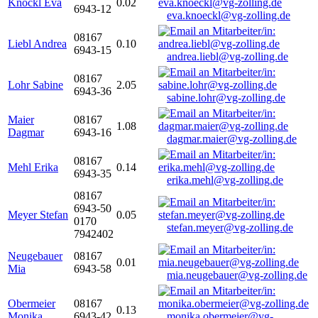
Knöckl Eva
0.02
6943-12
eva.knoeckl@vg-zolling.de
08167
Liebl Andrea
0.10
6943-15
andrea.liebl@vg-zolling.de
08167
Lohr Sabine
2.05
6943-36
sabine.lohr@vg-zolling.de
Maier
08167
1.08
Dagmar
6943-16
dagmar.maier@vg-zolling.de
08167
Mehl Erika
0.14
6943-35
erika.mehl@vg-zolling.de
08167
6943-50
Meyer Stefan
0.05
0170
stefan.meyer@vg-zolling.de
7942402
Neugebauer
08167
0.01
Mia
6943-58
mia.neugebauer@vg-zolling.de
Obermeier
08167
0.13
Monika
6943-42
monika.obermeier@vg-