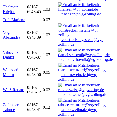
Thalmair
08167
1.03
Brigitte
6943-45
finanzen@vg-zolling.de
Toth Marlene
0.07
Vogl
08167
1.02
Alexandra
6943-39
vollstreckungsstelle@vg-
zolling.de
Vrhovnik
08167
1.07
Daniel
6943-37
daniel.vrhovnik@vg-zolling.de
Weinzierl
08167
0.05
Martin
6943-56
martin.weinzierl@vg-
zolling.de
08167
Weiß Renate
0.02
6943-12
renate.weiss@vg-zolling.de
Zeilmaier
08167
0.12
Tahnee
6943-41
tahnee.zeilmaier@vg-
zolling.de