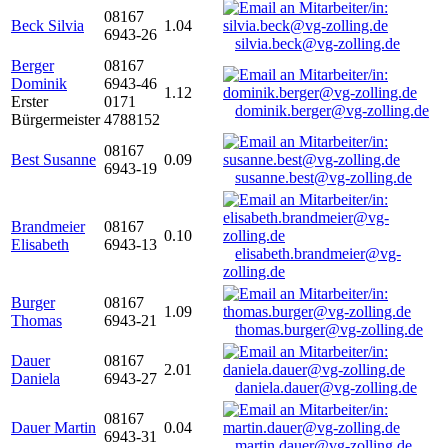
08167
Beck Silvia
1.04
6943-26
silvia.beck@vg-zolling.de
Berger
08167
Dominik
6943-46
1.12
Erster
0171
dominik.berger@vg-zolling.de
Bürgermeister
4788152
08167
Best Susanne
0.09
6943-19
susanne.best@vg-zolling.de
Brandmeier
08167
0.10
Elisabeth
6943-13
elisabeth.brandmeier@vg-
zolling.de
Burger
08167
1.09
Thomas
6943-21
thomas.burger@vg-zolling.de
Dauer
08167
2.01
Daniela
6943-27
daniela.dauer@vg-zolling.de
08167
Dauer Martin
0.04
6943-31
martin.dauer@vg-zolling.de