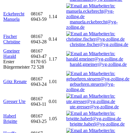
Eckebrecht
08167
1.14
Manuela
6943-59
manuela.eckebrecht@vg-
zolling.de
Fischer
08167
0.14
Christine
6943-28
christine.fischer@vg-zolling.de
Gmeiner
08167
Harald
6943-47
1.17
Erster
0170 65
harald.gmeiner@vg-zolling.de
Bürgermeister
72 528
08167
Götz Renate
1.01
6943-24
gebuehren.steuern@vg-
zolling.de
08167
Gresser Ute
0.01
6943-11
ute.gresser@vg-zolling.de
Haberl
08167
1.05
Brigitte
6943-25
brigitte.haberl@vg-zolling.de