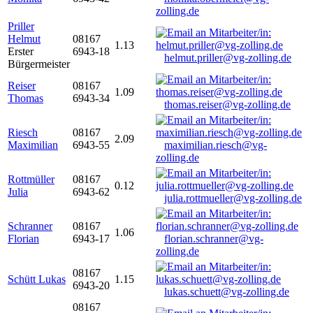
zolling.de
Priller
Helmut
08167
1.13
Erster
6943-18
helmut.priller@vg-zolling.de
Bürgermeister
Reiser
08167
1.09
Thomas
6943-34
thomas.reiser@vg-zolling.de
Riesch
08167
2.09
Maximilian
6943-55
maximilian.riesch@vg-
zolling.de
Rottmüller
08167
0.12
Julia
6943-62
julia.rottmueller@vg-zolling.de
Schranner
08167
1.06
Florian
6943-17
florian.schranner@vg-
zolling.de
08167
Schütt Lukas
1.15
6943-20
lukas.schuett@vg-zolling.de
08167