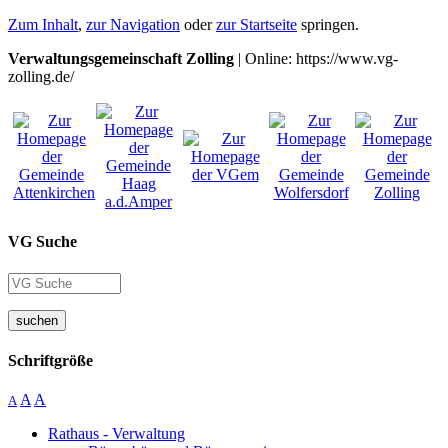
Zum Inhalt
,
zur Navigation
oder
zur Startseite
springen.
Verwaltungsgemeinschaft Zolling
| Online: https://www.vg-
zolling.de/
VG Suche
suchen
Schriftgröße
A
A
A
Rathaus - Verwaltung