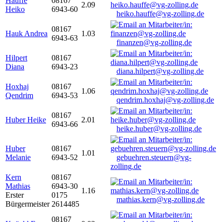
Hauffe
08167
2.09
Heiko
6943-60
heiko.hauffe@vg-zolling.de
08167
Hauk Andrea
1.03
6943-63
finanzen@vg-zolling.de
Hilpert
08167
Diana
6943-23
diana.hilpert@vg-zolling.de
Hoxhaj
08167
1.06
Qendrim
6943-53
qendrim.hoxhaj@vg-zolling.de
08167
Huber Heike
2.01
6943-66
heike.huber@vg-zolling.de
Huber
08167
1.01
Melanie
6943-52
gebuehren.steuern@vg-
zolling.de
Kern
08167
Mathias
6943-30
1.16
Erster
0175
mathias.kern@vg-zolling.de
Bürgermeister
2614485
08167