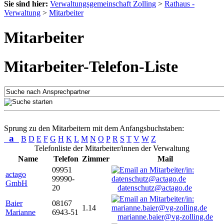
Sie sind hier:
Verwaltungsgemeinschaft Zolling
>
Rathaus -
Verwaltung
>
Mitarbeiter
Mitarbeiter
Mitarbeiter-Telefon-Liste
Sprung zu den Mitarbeitern mit dem Anfangsbuchstaben:
a
B
D
E
F
G
H
K
L
M
N
O
P
R
S
T
V
W
Z
Telefonliste der Mitarbeiter/innen der Verwaltung
Name
Telefon
Zimmer
Mail
09951
actago
99990-
GmbH
20
datenschutz@actago.de
Baier
08167
1.14
Marianne
6943-51
marianne.baier@vg-zolling.de