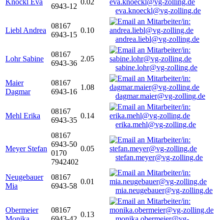
Knöckl Eva
0.02
6943-12
eva.knoeckl@vg-zolling.de
08167
Liebl Andrea
0.10
6943-15
andrea.liebl@vg-zolling.de
08167
Lohr Sabine
2.05
6943-36
sabine.lohr@vg-zolling.de
Maier
08167
1.08
Dagmar
6943-16
dagmar.maier@vg-zolling.de
08167
Mehl Erika
0.14
6943-35
erika.mehl@vg-zolling.de
08167
6943-50
Meyer Stefan
0.05
0170
stefan.meyer@vg-zolling.de
7942402
Neugebauer
08167
0.01
Mia
6943-58
mia.neugebauer@vg-zolling.de
Obermeier
08167
0.13
Monika
6943-42
monika.obermeier@vg-