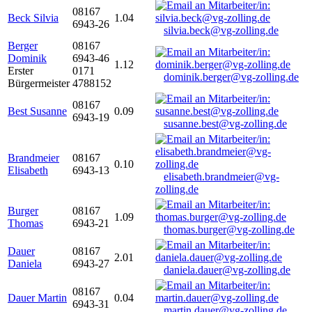
08167
Beck Silvia
1.04
6943-26
silvia.beck@vg-zolling.de
Berger
08167
Dominik
6943-46
1.12
Erster
0171
dominik.berger@vg-zolling.de
Bürgermeister
4788152
08167
Best Susanne
0.09
6943-19
susanne.best@vg-zolling.de
Brandmeier
08167
0.10
Elisabeth
6943-13
elisabeth.brandmeier@vg-
zolling.de
Burger
08167
1.09
Thomas
6943-21
thomas.burger@vg-zolling.de
Dauer
08167
2.01
Daniela
6943-27
daniela.dauer@vg-zolling.de
08167
Dauer Martin
0.04
6943-31
martin.dauer@vg-zolling.de