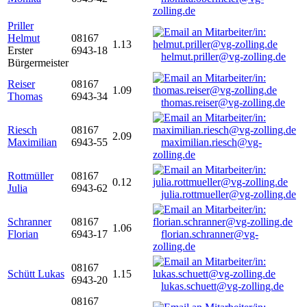
zolling.de
Priller
Helmut
08167
1.13
Erster
6943-18
helmut.priller@vg-zolling.de
Bürgermeister
Reiser
08167
1.09
Thomas
6943-34
thomas.reiser@vg-zolling.de
Riesch
08167
2.09
Maximilian
6943-55
maximilian.riesch@vg-
zolling.de
Rottmüller
08167
0.12
Julia
6943-62
julia.rottmueller@vg-zolling.de
Schranner
08167
1.06
Florian
6943-17
florian.schranner@vg-
zolling.de
08167
Schütt Lukas
1.15
6943-20
lukas.schuett@vg-zolling.de
08167