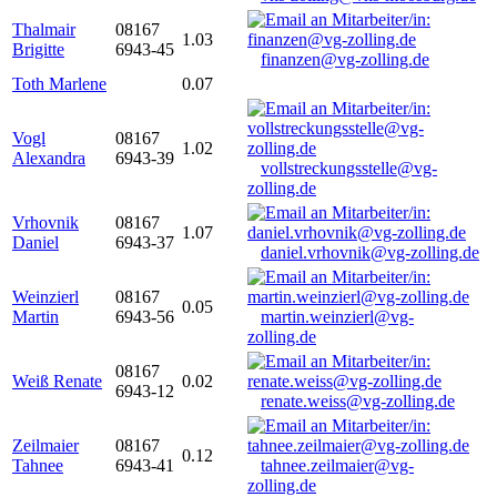
Thalmair
08167
1.03
Brigitte
6943-45
finanzen@vg-zolling.de
Toth Marlene
0.07
Vogl
08167
1.02
Alexandra
6943-39
vollstreckungsstelle@vg-
zolling.de
Vrhovnik
08167
1.07
Daniel
6943-37
daniel.vrhovnik@vg-zolling.de
Weinzierl
08167
0.05
Martin
6943-56
martin.weinzierl@vg-
zolling.de
08167
Weiß Renate
0.02
6943-12
renate.weiss@vg-zolling.de
Zeilmaier
08167
0.12
Tahnee
6943-41
tahnee.zeilmaier@vg-
zolling.de