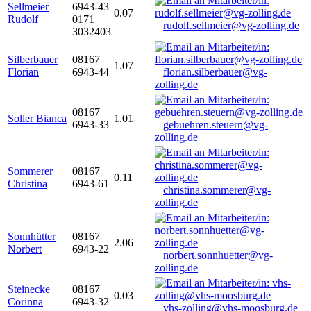
Sellmeier
6943-43
0.07
Rudolf
0171
rudolf.sellmeier@vg-zolling.de
3032403
Silberbauer
08167
1.07
Florian
6943-44
florian.silberbauer@vg-
zolling.de
08167
Soller Bianca
1.01
6943-33
gebuehren.steuern@vg-
zolling.de
Sommerer
08167
0.11
Christina
6943-61
christina.sommerer@vg-
zolling.de
Sonnhütter
08167
2.06
Norbert
6943-22
norbert.sonnhuetter@vg-
zolling.de
Steinecke
08167
0.03
Corinna
6943-32
vhs-zolling@vhs-moosburg.de