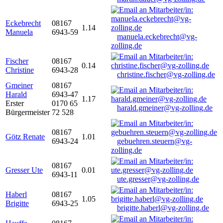
Eckebrecht
08167
1.14
Manuela
6943-59
manuela.eckebrecht@vg-
zolling.de
Fischer
08167
0.14
Christine
6943-28
christine.fischer@vg-zolling.de
Gmeiner
08167
Harald
6943-47
1.17
Erster
0170 65
harald.gmeiner@vg-zolling.de
Bürgermeister
72 528
08167
Götz Renate
1.01
6943-24
gebuehren.steuern@vg-
zolling.de
08167
Gresser Ute
0.01
6943-11
ute.gresser@vg-zolling.de
Haberl
08167
1.05
Brigitte
6943-25
brigitte.haberl@vg-zolling.de