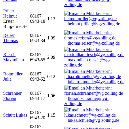
zolling.de
Priller
Helmut
08167
1.13
Erster
6943-18
helmut.priller@vg-zolling.de
Bürgermeister
Reiser
08167
1.09
Thomas
6943-34
thomas.reiser@vg-zolling.de
Riesch
08167
2.09
Maximilian
6943-55
maximilian.riesch@vg-
zolling.de
Rottmüller
08167
0.12
Julia
6943-62
julia.rottmueller@vg-zolling.de
Schranner
08167
1.06
Florian
6943-17
florian.schranner@vg-
zolling.de
08167
Schütt Lukas
1.15
6943-20
lukas.schuett@vg-zolling.de
08167