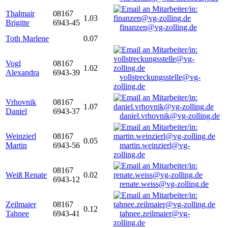
Thalmair
08167
1.03
Brigitte
6943-45
finanzen@vg-zolling.de
Toth Marlene
0.07
Vogl
08167
1.02
Alexandra
6943-39
vollstreckungsstelle@vg-
zolling.de
Vrhovnik
08167
1.07
Daniel
6943-37
daniel.vrhovnik@vg-zolling.de
Weinzierl
08167
0.05
Martin
6943-56
martin.weinzierl@vg-
zolling.de
08167
Weiß Renate
0.02
6943-12
renate.weiss@vg-zolling.de
Zeilmaier
08167
0.12
Tahnee
6943-41
tahnee.zeilmaier@vg-
zolling.de