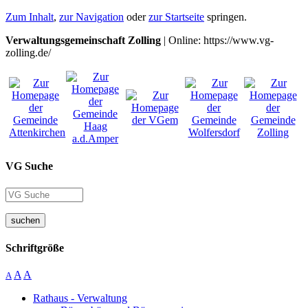
Zum Inhalt
,
zur Navigation
oder
zur Startseite
springen.
Verwaltungsgemeinschaft Zolling
| Online: https://www.vg-
zolling.de/
VG Suche
suchen
Schriftgröße
A
A
A
Rathaus - Verwaltung