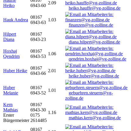
Hauffe
08167
2.09
Heiko
6943-60
heiko.hauffe@vg-zolling.de
08167
Hauk Andrea
1.03
6943-63
finanzen@vg-zolling.de
Hilpert
08167
Diana
6943-23
diana.hilpert@vg-zolling.de
Hoxhaj
08167
1.06
Qendrim
6943-53
qendrim.hoxhaj@vg-zolling.de
08167
Huber Heike
2.01
6943-66
heike.huber@vg-zolling.de
Huber
08167
1.01
Melanie
6943-52
gebuehren.steuern@vg-
zolling.de
Kern
08167
Mathias
6943-30
1.16
Erster
0175
mathias.kern@vg-zolling.de
Bürgermeister
2614485
08167