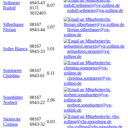
Sellmeier
6943-43
0.07
Rudolf
0171
rudolf.sellmeier@vg-zolling.de
3032403
Silberbauer
08167
1.07
Florian
6943-44
florian.silberbauer@vg-
zolling.de
08167
Soller Bianca
1.01
6943-33
gebuehren.steuern@vg-
zolling.de
Sommerer
08167
0.11
Christina
6943-61
christina.sommerer@vg-
zolling.de
Sonnhütter
08167
2.06
Norbert
6943-22
norbert.sonnhuetter@vg-
zolling.de
Steinecke
08167
0.03
Corinna
6943-32
vhs-zolling@vhs-moosburg.de