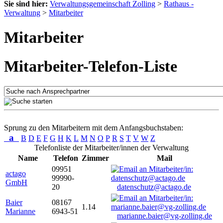
Sie sind hier:
Verwaltungsgemeinschaft Zolling
>
Rathaus -
Verwaltung
>
Mitarbeiter
Mitarbeiter
Mitarbeiter-Telefon-Liste
Sprung zu den Mitarbeitern mit dem Anfangsbuchstaben:
a
B
D
E
F
G
H
K
L
M
N
O
P
R
S
T
V
W
Z
Telefonliste der Mitarbeiter/innen der Verwaltung
Name
Telefon
Zimmer
Mail
09951
actago
99990-
GmbH
20
datenschutz@actago.de
Baier
08167
1.14
Marianne
6943-51
marianne.baier@vg-zolling.de