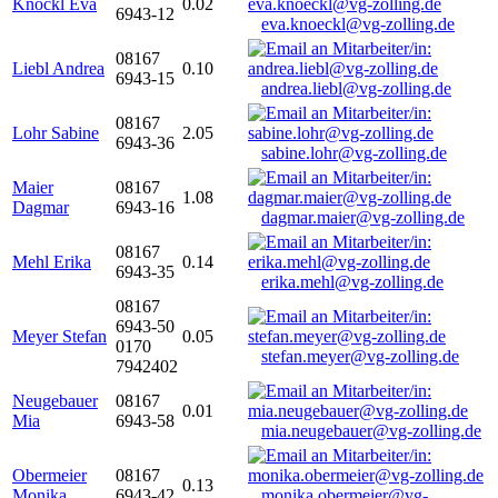
Knöckl Eva
0.02
6943-12
eva.knoeckl@vg-zolling.de
08167
Liebl Andrea
0.10
6943-15
andrea.liebl@vg-zolling.de
08167
Lohr Sabine
2.05
6943-36
sabine.lohr@vg-zolling.de
Maier
08167
1.08
Dagmar
6943-16
dagmar.maier@vg-zolling.de
08167
Mehl Erika
0.14
6943-35
erika.mehl@vg-zolling.de
08167
6943-50
Meyer Stefan
0.05
0170
stefan.meyer@vg-zolling.de
7942402
Neugebauer
08167
0.01
Mia
6943-58
mia.neugebauer@vg-zolling.de
Obermeier
08167
0.13
Monika
6943-42
monika.obermeier@vg-