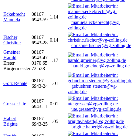
Eckebrecht
08167
1.14
Manuela
6943-59
manuela.eckebrecht@vg-
zolling.de
Fischer
08167
0.14
Christine
6943-28
christine.fischer@vg-zolling.de
Gmeiner
08167
Harald
6943-47
1.17
Erster
0170 65
harald.gmeiner@vg-zolling.de
Bürgermeister
72 528
08167
Götz Renate
1.01
6943-24
gebuehren.steuern@vg-
zolling.de
08167
Gresser Ute
0.01
6943-11
ute.gresser@vg-zolling.de
Haberl
08167
1.05
Brigitte
6943-25
brigitte.haberl@vg-zolling.de