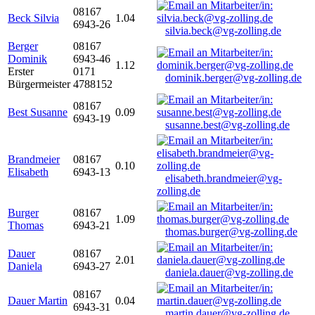
08167
Beck Silvia
1.04
6943-26
silvia.beck@vg-zolling.de
Berger
08167
Dominik
6943-46
1.12
Erster
0171
dominik.berger@vg-zolling.de
Bürgermeister
4788152
08167
Best Susanne
0.09
6943-19
susanne.best@vg-zolling.de
Brandmeier
08167
0.10
Elisabeth
6943-13
elisabeth.brandmeier@vg-
zolling.de
Burger
08167
1.09
Thomas
6943-21
thomas.burger@vg-zolling.de
Dauer
08167
2.01
Daniela
6943-27
daniela.dauer@vg-zolling.de
08167
Dauer Martin
0.04
6943-31
martin.dauer@vg-zolling.de