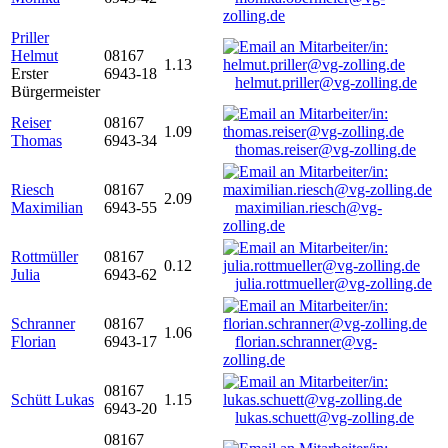
zolling.de
Priller
Helmut
08167
1.13
Erster
6943-18
helmut.priller@vg-zolling.de
Bürgermeister
Reiser
08167
1.09
Thomas
6943-34
thomas.reiser@vg-zolling.de
Riesch
08167
2.09
Maximilian
6943-55
maximilian.riesch@vg-
zolling.de
Rottmüller
08167
0.12
Julia
6943-62
julia.rottmueller@vg-zolling.de
Schranner
08167
1.06
Florian
6943-17
florian.schranner@vg-
zolling.de
08167
Schütt Lukas
1.15
6943-20
lukas.schuett@vg-zolling.de
08167