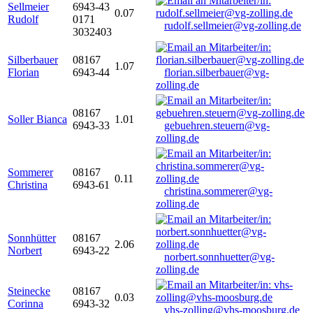
Sellmeier
6943-43
0.07
Rudolf
0171
rudolf.sellmeier@vg-zolling.de
3032403
Silberbauer
08167
1.07
Florian
6943-44
florian.silberbauer@vg-
zolling.de
08167
Soller Bianca
1.01
6943-33
gebuehren.steuern@vg-
zolling.de
Sommerer
08167
0.11
Christina
6943-61
christina.sommerer@vg-
zolling.de
Sonnhütter
08167
2.06
Norbert
6943-22
norbert.sonnhuetter@vg-
zolling.de
Steinecke
08167
0.03
Corinna
6943-32
vhs-zolling@vhs-moosburg.de