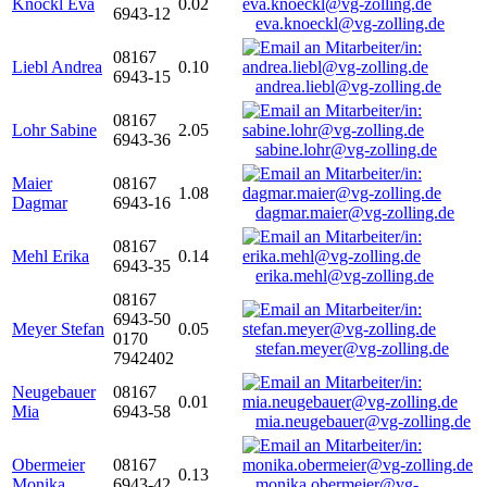
Knöckl Eva
0.02
6943-12
eva.knoeckl@vg-zolling.de
08167
Liebl Andrea
0.10
6943-15
andrea.liebl@vg-zolling.de
08167
Lohr Sabine
2.05
6943-36
sabine.lohr@vg-zolling.de
Maier
08167
1.08
Dagmar
6943-16
dagmar.maier@vg-zolling.de
08167
Mehl Erika
0.14
6943-35
erika.mehl@vg-zolling.de
08167
6943-50
Meyer Stefan
0.05
0170
stefan.meyer@vg-zolling.de
7942402
Neugebauer
08167
0.01
Mia
6943-58
mia.neugebauer@vg-zolling.de
Obermeier
08167
0.13
Monika
6943-42
monika.obermeier@vg-