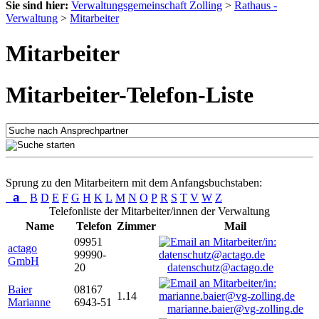
Sie sind hier:
Verwaltungsgemeinschaft Zolling
>
Rathaus -
Verwaltung
>
Mitarbeiter
Mitarbeiter
Mitarbeiter-Telefon-Liste
Sprung zu den Mitarbeitern mit dem Anfangsbuchstaben:
a
B
D
E
F
G
H
K
L
M
N
O
P
R
S
T
V
W
Z
Telefonliste der Mitarbeiter/innen der Verwaltung
Name
Telefon
Zimmer
Mail
09951
actago
99990-
GmbH
20
datenschutz@actago.de
Baier
08167
1.14
Marianne
6943-51
marianne.baier@vg-zolling.de