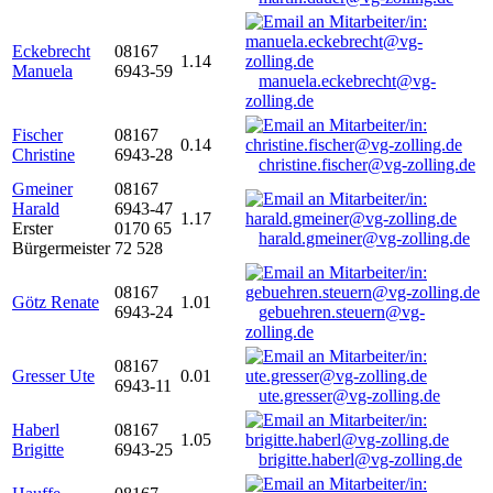
Eckebrecht
08167
1.14
Manuela
6943-59
manuela.eckebrecht@vg-
zolling.de
Fischer
08167
0.14
Christine
6943-28
christine.fischer@vg-zolling.de
Gmeiner
08167
Harald
6943-47
1.17
Erster
0170 65
harald.gmeiner@vg-zolling.de
Bürgermeister
72 528
08167
Götz Renate
1.01
6943-24
gebuehren.steuern@vg-
zolling.de
08167
Gresser Ute
0.01
6943-11
ute.gresser@vg-zolling.de
Haberl
08167
1.05
Brigitte
6943-25
brigitte.haberl@vg-zolling.de