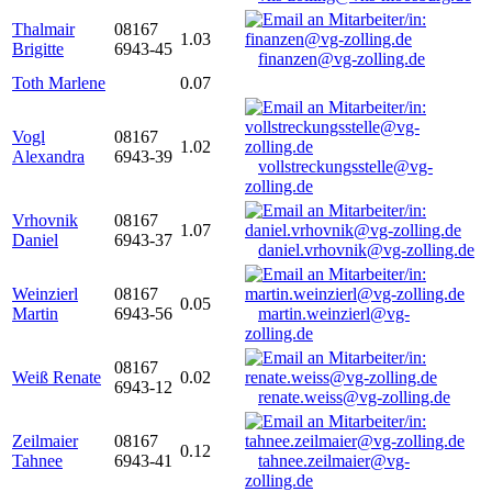
Thalmair
08167
1.03
Brigitte
6943-45
finanzen@vg-zolling.de
Toth Marlene
0.07
Vogl
08167
1.02
Alexandra
6943-39
vollstreckungsstelle@vg-
zolling.de
Vrhovnik
08167
1.07
Daniel
6943-37
daniel.vrhovnik@vg-zolling.de
Weinzierl
08167
0.05
Martin
6943-56
martin.weinzierl@vg-
zolling.de
08167
Weiß Renate
0.02
6943-12
renate.weiss@vg-zolling.de
Zeilmaier
08167
0.12
Tahnee
6943-41
tahnee.zeilmaier@vg-
zolling.de