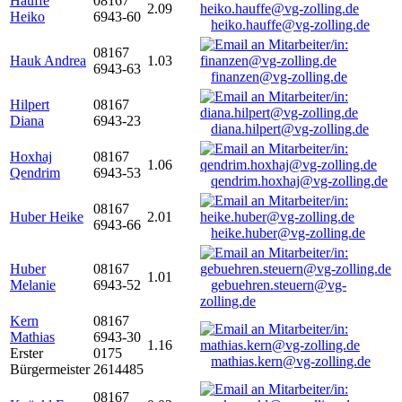
Hauffe
08167
2.09
Heiko
6943-60
heiko.hauffe@vg-zolling.de
08167
Hauk Andrea
1.03
6943-63
finanzen@vg-zolling.de
Hilpert
08167
Diana
6943-23
diana.hilpert@vg-zolling.de
Hoxhaj
08167
1.06
Qendrim
6943-53
qendrim.hoxhaj@vg-zolling.de
08167
Huber Heike
2.01
6943-66
heike.huber@vg-zolling.de
Huber
08167
1.01
Melanie
6943-52
gebuehren.steuern@vg-
zolling.de
Kern
08167
Mathias
6943-30
1.16
Erster
0175
mathias.kern@vg-zolling.de
Bürgermeister
2614485
08167