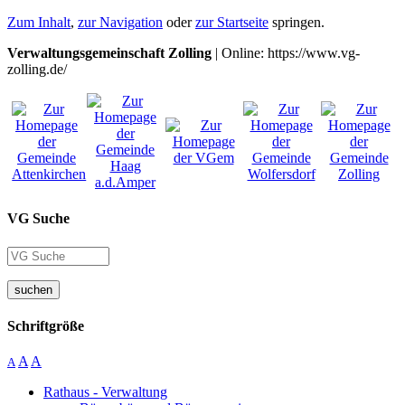
Zum Inhalt
,
zur Navigation
oder
zur Startseite
springen.
Verwaltungsgemeinschaft Zolling
| Online: https://www.vg-
zolling.de/
VG Suche
suchen
Schriftgröße
A
A
A
Rathaus - Verwaltung