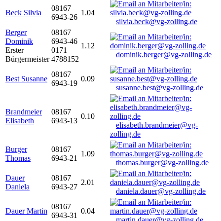
08167
Beck Silvia
1.04
6943-26
silvia.beck@vg-zolling.de
Berger
08167
Dominik
6943-46
1.12
Erster
0171
dominik.berger@vg-zolling.de
Bürgermeister
4788152
08167
Best Susanne
0.09
6943-19
susanne.best@vg-zolling.de
Brandmeier
08167
0.10
Elisabeth
6943-13
elisabeth.brandmeier@vg-
zolling.de
Burger
08167
1.09
Thomas
6943-21
thomas.burger@vg-zolling.de
Dauer
08167
2.01
Daniela
6943-27
daniela.dauer@vg-zolling.de
08167
Dauer Martin
0.04
6943-31
martin.dauer@vg-zolling.de