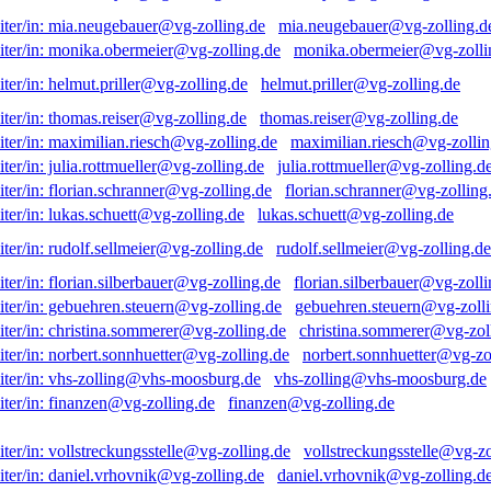
mia.neugebauer@vg-zolling.d
monika.obermeier@vg-zolli
helmut.priller@vg-zolling.de
thomas.reiser@vg-zolling.de
maximilian.riesch@vg-zollin
julia.rottmueller@vg-zolling.d
florian.schranner@vg-zolling
lukas.schuett@vg-zolling.de
rudolf.sellmeier@vg-zolling.de
florian.silberbauer@vg-zolli
gebuehren.steuern@vg-zolli
christina.sommerer@vg-zol
norbert.sonnhuetter@vg-zo
vhs-zolling@vhs-moosburg.de
finanzen@vg-zolling.de
vollstreckungsstelle@vg-zo
daniel.vrhovnik@vg-zolling.d