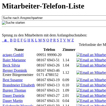
Mitarbeiter-Telefon-Liste
Sprung zu den Mitarbeitern mit dem Anfangsbuchstaben:
a
B
D
E
F
G
H
K
L
M
N
O
P
R
S
T
V
W
Z
Telefonliste der M
Name
Telefon
Zimmer
actago GmbH
09951 99990-20
Baier Marianne
08167 6943-51
1.14
Beck Silvia
08167 6943-26
1.04
Berger Dominik
08167 6943-46
1.12
Erster Bürgermeister
0171 4788152
Best Susanne
08167 6943-19
0.09
Brandmeier Elisabeth
08167 6943-13
0.10
Burger Thomas
08167 6943-21
1.09
Dauer Daniela
08167 6943-27
2.01
Dauer Martin
08167 6943-31
0.04
Eckebrecht Manuela
08167 6943-59
1.14