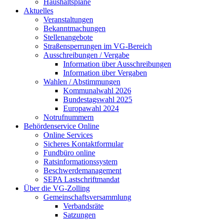
Haushaltspläne
Aktuelles
Veranstaltungen
Bekanntmachungen
Stellenangebote
Straßensperrungen im VG-Bereich
Ausschreibungen / Vergabe
Information über Ausschreibungen
Information über Vergaben
Wahlen / Abstimmungen
Kommunalwahl 2026
Bundestagswahl 2025
Europawahl 2024
Notrufnummern
Behördenservice Online
Online Services
Sicheres Kontaktformular
Fundbüro online
Ratsinformationssystem
Beschwerdemanagement
SEPA Lastschriftmandat
Über die VG-Zolling
Gemeinschaftsversammlung
Verbandsräte
Satzungen