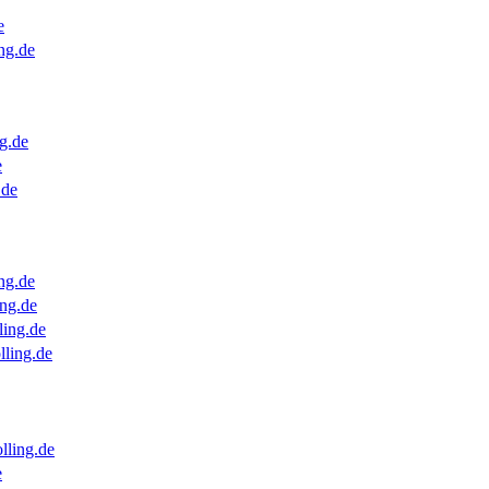
e
ng.de
g.de
e
.de
ng.de
ng.de
ling.de
lling.de
lling.de
e