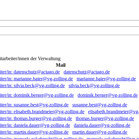
itarbeiter/innen der Verwaltung
Mail
datenschutz@actago.de
marianne.baier@vg-zolling.de
silvia.beck@vg-zolling.de
dominik.berger@vg-zolling.de
susanne.best@vg-zolling.de
elisabeth.brandmeier@vg-
thomas.burger@vg-zolling.de
daniela.dauer@vg-zolling.de
martin.dauer@vg-zolling.de
manuela.eckebrecht@vg-zo