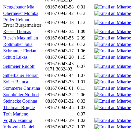
0170 7942402
Neugebauer Mia
08167 6943-58
0.01
Obermeier Monika
08167 6943-42
0.13
Priller Helmut
08167 6943-18
1.13
Erster Bürgermeister
Reiser Thomas
08167 6943-34
1.09
Riesch Maximilian
08167 6943-55
2.09
Rottmüller Julia
08167 6943-62
0.12
Schranner Florian
08167 6943-17
1.06
Schütt Lukas
08167 6943-20
1.15
08167 6943-43
Sellmeier Rudolf
0.07
0171 3032403
Silberbauer Florian
08167 6943-44
1.07
Soller Bianca
08167 6943-33
1.01
Sommerer Christina
08167 6943-61
0.11
Sonnhütter Norbert
08167 6943-22
2.06
Steinecke Corinna
08167 6943-32
0.03
Thalmair Brigitte
08167 6943-45
1.03
Toth Marlene
0.07
Vogl Alexandra
08167 6943-39
1.02
Vrhovnik Daniel
08167 6943-37
1.07