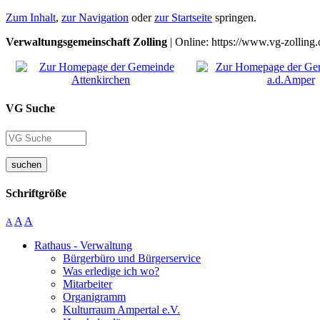
Zum Inhalt
,
zur Navigation
oder
zur Startseite
springen.
Verwaltungsgemeinschaft Zolling
| Online: https://www.vg-zolling.
VG Suche
suchen
Schriftgröße
A
A
A
Rathaus - Verwaltung
Bürgerbüro und Bürgerservice
Was erledige ich wo?
Mitarbeiter
Organigramm
Kulturraum Ampertal e.V.