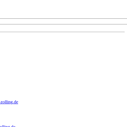
zolling.de
lling.de