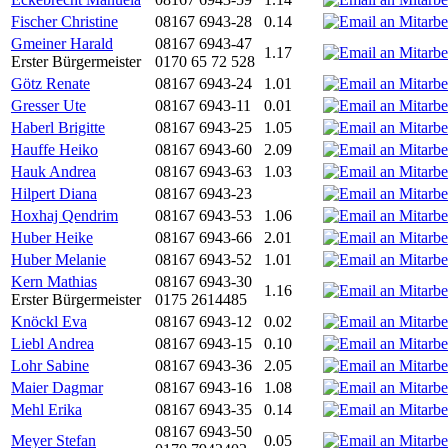
Fischer Christine
08167 6943-28
0.14
Gmeiner Harald
08167 6943-47
1.17
Erster Bürgermeister
0170 65 72 528
Götz Renate
08167 6943-24
1.01
Gresser Ute
08167 6943-11
0.01
Haberl Brigitte
08167 6943-25
1.05
Hauffe Heiko
08167 6943-60
2.09
Hauk Andrea
08167 6943-63
1.03
Hilpert Diana
08167 6943-23
Hoxhaj Qendrim
08167 6943-53
1.06
Huber Heike
08167 6943-66
2.01
Huber Melanie
08167 6943-52
1.01
Kern Mathias
08167 6943-30
1.16
Erster Bürgermeister
0175 2614485
Knöckl Eva
08167 6943-12
0.02
Liebl Andrea
08167 6943-15
0.10
Lohr Sabine
08167 6943-36
2.05
Maier Dagmar
08167 6943-16
1.08
Mehl Erika
08167 6943-35
0.14
08167 6943-50
Meyer Stefan
0.05