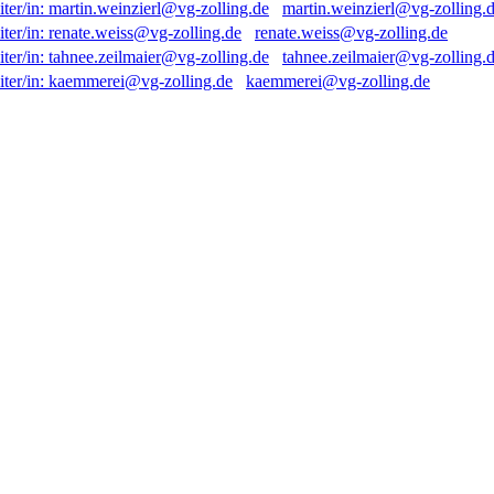
martin.weinzierl@vg-zolling.
renate.weiss@vg-zolling.de
tahnee.zeilmaier@vg-zolling.
kaemmerei@vg-zolling.de