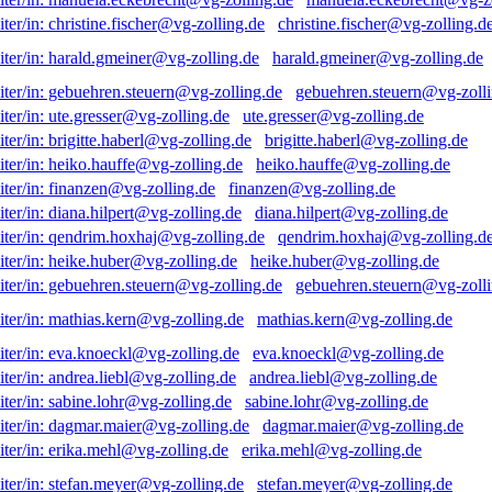
christine.fischer@vg-zolling.d
harald.gmeiner@vg-zolling.de
gebuehren.steuern@vg-zolli
ute.gresser@vg-zolling.de
brigitte.haberl@vg-zolling.de
heiko.hauffe@vg-zolling.de
finanzen@vg-zolling.de
diana.hilpert@vg-zolling.de
qendrim.hoxhaj@vg-zolling.d
heike.huber@vg-zolling.de
gebuehren.steuern@vg-zolli
mathias.kern@vg-zolling.de
eva.knoeckl@vg-zolling.de
andrea.liebl@vg-zolling.de
sabine.lohr@vg-zolling.de
dagmar.maier@vg-zolling.de
erika.mehl@vg-zolling.de
stefan.meyer@vg-zolling.de