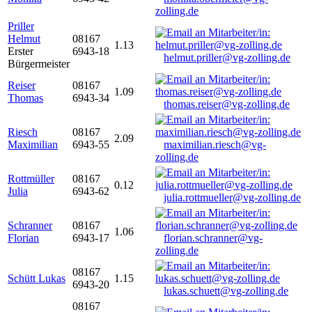
zolling.de
Priller
Helmut
08167
1.13
Erster
6943-18
helmut.priller@vg-zolling.de
Bürgermeister
Reiser
08167
1.09
Thomas
6943-34
thomas.reiser@vg-zolling.de
Riesch
08167
2.09
Maximilian
6943-55
maximilian.riesch@vg-
zolling.de
Rottmüller
08167
0.12
Julia
6943-62
julia.rottmueller@vg-zolling.de
Schranner
08167
1.06
Florian
6943-17
florian.schranner@vg-
zolling.de
08167
Schütt Lukas
1.15
6943-20
lukas.schuett@vg-zolling.de
08167