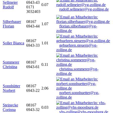
Sellmeier
6943-43
0.07
Rudolf
0171
rudolf.sellmeier@vg-zolling.de
3032403
Silberbauer
08167
1.07
Florian
6943-44
florian.silberbauer@vg-
zolling.de
08167
Soller Bianca
1.01
6943-33
gebuehren.steuern@vg-
zolling.de
Sommerer
08167
0.11
Christina
6943-61
christina.sommerer@vg-
zolling.de
Sonnhütter
08167
2.06
Norbert
6943-22
norbert.sonnhuetter@vg-
zolling.de
Steinecke
08167
0.03
Corinna
6943-32
vhs-zolling@vhs-moosburg.de