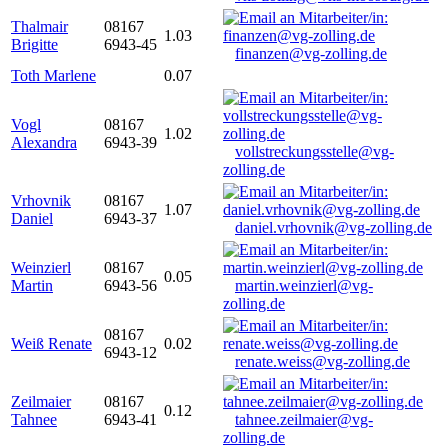
Thalmair
08167
1.03
Brigitte
6943-45
finanzen@vg-zolling.de
Toth Marlene
0.07
Vogl
08167
1.02
Alexandra
6943-39
vollstreckungsstelle@vg-
zolling.de
Vrhovnik
08167
1.07
Daniel
6943-37
daniel.vrhovnik@vg-zolling.de
Weinzierl
08167
0.05
Martin
6943-56
martin.weinzierl@vg-
zolling.de
08167
Weiß Renate
0.02
6943-12
renate.weiss@vg-zolling.de
Zeilmaier
08167
0.12
Tahnee
6943-41
tahnee.zeilmaier@vg-
zolling.de