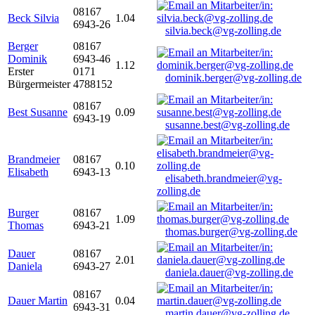
08167
Beck Silvia
1.04
6943-26
silvia.beck@vg-zolling.de
Berger
08167
Dominik
6943-46
1.12
Erster
0171
dominik.berger@vg-zolling.de
Bürgermeister
4788152
08167
Best Susanne
0.09
6943-19
susanne.best@vg-zolling.de
Brandmeier
08167
0.10
Elisabeth
6943-13
elisabeth.brandmeier@vg-
zolling.de
Burger
08167
1.09
Thomas
6943-21
thomas.burger@vg-zolling.de
Dauer
08167
2.01
Daniela
6943-27
daniela.dauer@vg-zolling.de
08167
Dauer Martin
0.04
6943-31
martin.dauer@vg-zolling.de