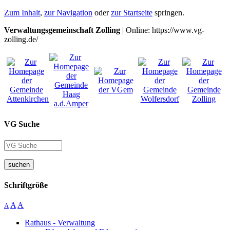
Zum Inhalt
,
zur Navigation
oder
zur Startseite
springen.
Verwaltungsgemeinschaft Zolling
| Online: https://www.vg-
zolling.de/
VG Suche
suchen
Schriftgröße
A
A
A
Rathaus - Verwaltung