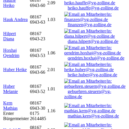
Hauffe
08167
2.09
Heiko
6943-60
heiko.hauffe@vg-zolling.de
08167
Hauk Andrea
1.03
6943-63
finanzen@vg-zolling.de
Hilpert
08167
Diana
6943-23
diana.hilpert@vg-zolling.de
Hoxhaj
08167
1.06
Qendrim
6943-53
qendrim.hoxhaj@vg-zolling.de
08167
Huber Heike
2.01
6943-66
heike.huber@vg-zolling.de
Huber
08167
1.01
Melanie
6943-52
gebuehren.steuern@vg-
zolling.de
Kern
08167
Mathias
6943-30
1.16
Erster
0175
mathias.kern@vg-zolling.de
Bürgermeister
2614485
08167