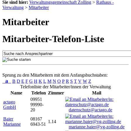
Sie sind hier:
Verwaltungsgemeinschaft Zolling
>
Rathaus -
Verwaltung
>
Mitarbeiter
Mitarbeiter
Mitarbeiter-Telefon-Liste
Sprung zu den Mitarbeitern mit dem Anfangsbuchstaben:
a
B
D
E
F
G
H
K
L
M
N
O
P
R
S
T
V
W
Z
Telefonliste der Mitarbeiter/innen der Verwaltung
Name
Telefon
Zimmer
Mail
09951
actago
99990-
GmbH
20
datenschutz@actago.de
Baier
08167
1.14
Marianne
6943-51
marianne.baier@vg-zolling.de