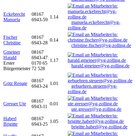
Eckebrecht
08167
1.14
Manuela
6943-59
manuela.eckebrecht@vg-
zolling.de
Fischer
08167
0.14
Christine
6943-28
christine.fischer@vg-zolling.de
Gmeiner
08167
Harald
6943-47
1.17
Erster
0170 65
harald.gmeiner@vg-zolling.de
Bürgermeister
72 528
08167
Götz Renate
1.01
6943-24
gebuehren.steuern@vg-
zolling.de
08167
Gresser Ute
0.01
6943-11
ute.gresser@vg-zolling.de
Haberl
08167
1.05
Brigitte
6943-25
brigitte.haberl@vg-zolling.de