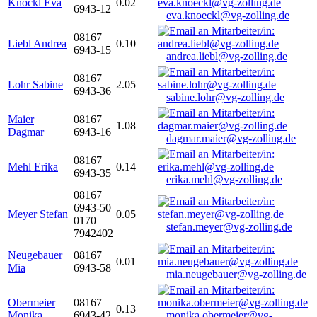
Knöckl Eva
0.02
6943-12
eva.knoeckl@vg-zolling.de
08167
Liebl Andrea
0.10
6943-15
andrea.liebl@vg-zolling.de
08167
Lohr Sabine
2.05
6943-36
sabine.lohr@vg-zolling.de
Maier
08167
1.08
Dagmar
6943-16
dagmar.maier@vg-zolling.de
08167
Mehl Erika
0.14
6943-35
erika.mehl@vg-zolling.de
08167
6943-50
Meyer Stefan
0.05
0170
stefan.meyer@vg-zolling.de
7942402
Neugebauer
08167
0.01
Mia
6943-58
mia.neugebauer@vg-zolling.de
Obermeier
08167
0.13
Monika
6943-42
monika.obermeier@vg-