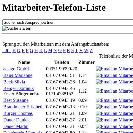
Mitarbeiter-Telefon-Liste
Sprung zu den Mitarbeitern mit dem Anfangsbuchstaben:
a
B
D
E
F
G
H
K
L
M
N
O
P
R
S
T
V
W
Z
Telefonliste der M
Name
Telefon
Zimmer
actago GmbH
09951 99990-20
Baier Marianne
08167 6943-51
1.14
Beck Silvia
08167 6943-26
1.04
Berger Dominik
08167 6943-46
1.12
Erster Bürgermeister
0171 4788152
Best Susanne
08167 6943-19
0.09
Brandmeier Elisabeth
08167 6943-13
0.10
Burger Thomas
08167 6943-21
1.09
Dauer Daniela
08167 6943-27
2.01
Dauer Martin
08167 6943-31
0.04
Eckebrecht Manuela
08167 6943-59
1.14