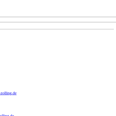
zolling.de
lling.de