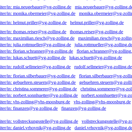
mia.neugebauer@vg-zolling.d
monika.obermeier@vg-zolli
helmut.priller@vg-zolling.de
thomas.reiser@vg-zolling.de
maximilian.riesch@vg-zollin
julia.rottmueller@vg-zolling.d
florian.schranner@vg-zolling
lukas.schuett@vg-zolling.de
rudolf.sellmeier@vg-zolling.de
florian.silberbauer@vg-zolli
gebuehren.steuern@vg-zolli
christina.sommerer@vg-zol
norbert.sonnhuetter@vg-zo
vhs-zolling@vhs-moosburg.de
finanzen@vg-zolling.de
vollstreckungsstelle@vg-zo
daniel.vrhovnik@vg-zolling.d