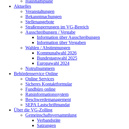
Haushaltspläne
Aktuelles
Veranstaltungen
Bekanntmachungen
Stellenangebote
Straßensperrungen im VG-Bereich
Ausschreibungen / Vergabe
Information über Ausschreibungen
Information über Vergaben
Wahlen / Abstimmungen
Kommunalwahl 2026
Bundestagswahl 2025
Europawahl 2024
Notrufnummern
Behördenservice Online
Online Services
Sicheres Kontaktformular
Fundbüro online
Ratsinformationssystem
Beschwerdemanagement
SEPA Lastschriftmandat
Über die VG-Zolling
Gemeinschaftsversammlung
Verbandsräte
Satzungen