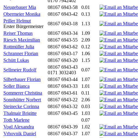
0170 7942402
Neugebauer Mia
08167 6943-58
0.01
Obermeier Monika
08167 6943-42
0.13
Priller Helmut
08167 6943-18
1.13
Erster Bürgermeister
Reiser Thomas
08167 6943-34
1.09
Riesch Maximilian
08167 6943-55
2.09
Rottmüller Julia
08167 6943-62
0.12
Schranner Florian
08167 6943-17
1.06
Schütt Lukas
08167 6943-20
1.15
08167 6943-43
Sellmeier Rudolf
0.07
0171 3032403
Silberbauer Florian
08167 6943-44
1.07
Soller Bianca
08167 6943-33
1.01
Sommerer Christina
08167 6943-61
0.11
Sonnhütter Norbert
08167 6943-22
2.06
Steinecke Corinna
08167 6943-32
0.03
Thalmair Brigitte
08167 6943-45
1.03
Toth Marlene
0.07
Vogl Alexandra
08167 6943-39
1.02
Vrhovnik Daniel
08167 6943-37
1.07