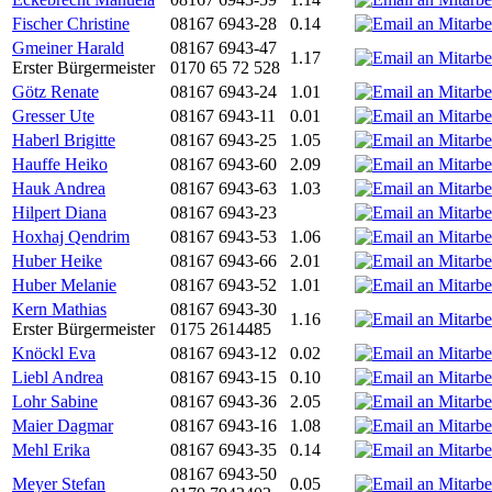
Fischer Christine
08167 6943-28
0.14
Gmeiner Harald
08167 6943-47
1.17
Erster Bürgermeister
0170 65 72 528
Götz Renate
08167 6943-24
1.01
Gresser Ute
08167 6943-11
0.01
Haberl Brigitte
08167 6943-25
1.05
Hauffe Heiko
08167 6943-60
2.09
Hauk Andrea
08167 6943-63
1.03
Hilpert Diana
08167 6943-23
Hoxhaj Qendrim
08167 6943-53
1.06
Huber Heike
08167 6943-66
2.01
Huber Melanie
08167 6943-52
1.01
Kern Mathias
08167 6943-30
1.16
Erster Bürgermeister
0175 2614485
Knöckl Eva
08167 6943-12
0.02
Liebl Andrea
08167 6943-15
0.10
Lohr Sabine
08167 6943-36
2.05
Maier Dagmar
08167 6943-16
1.08
Mehl Erika
08167 6943-35
0.14
08167 6943-50
Meyer Stefan
0.05