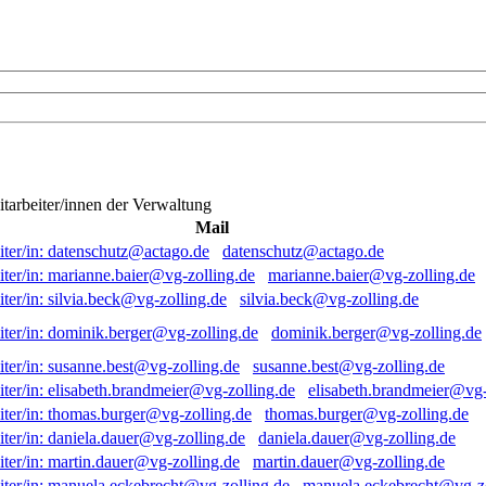
itarbeiter/innen der Verwaltung
Mail
datenschutz@actago.de
marianne.baier@vg-zolling.de
silvia.beck@vg-zolling.de
dominik.berger@vg-zolling.de
susanne.best@vg-zolling.de
elisabeth.brandmeier@vg-
thomas.burger@vg-zolling.de
daniela.dauer@vg-zolling.de
martin.dauer@vg-zolling.de
manuela.eckebrecht@vg-zo