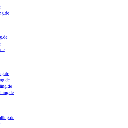
e
ng.de
g.de
e
.de
ng.de
ng.de
ling.de
lling.de
lling.de
e