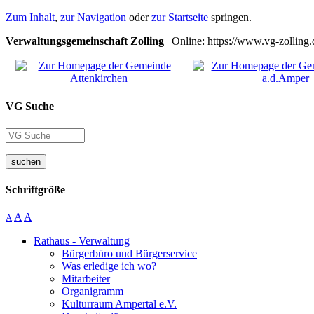
Zum Inhalt
,
zur Navigation
oder
zur Startseite
springen.
Verwaltungsgemeinschaft Zolling
| Online: https://www.vg-zolling.
VG Suche
suchen
Schriftgröße
A
A
A
Rathaus - Verwaltung
Bürgerbüro und Bürgerservice
Was erledige ich wo?
Mitarbeiter
Organigramm
Kulturraum Ampertal e.V.