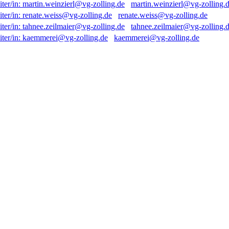
martin.weinzierl@vg-zolling.
renate.weiss@vg-zolling.de
tahnee.zeilmaier@vg-zolling.
kaemmerei@vg-zolling.de