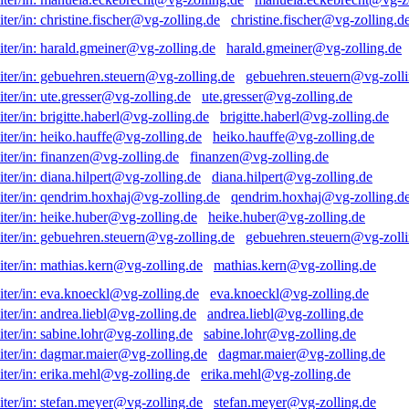
christine.fischer@vg-zolling.d
harald.gmeiner@vg-zolling.de
gebuehren.steuern@vg-zolli
ute.gresser@vg-zolling.de
brigitte.haberl@vg-zolling.de
heiko.hauffe@vg-zolling.de
finanzen@vg-zolling.de
diana.hilpert@vg-zolling.de
qendrim.hoxhaj@vg-zolling.d
heike.huber@vg-zolling.de
gebuehren.steuern@vg-zolli
mathias.kern@vg-zolling.de
eva.knoeckl@vg-zolling.de
andrea.liebl@vg-zolling.de
sabine.lohr@vg-zolling.de
dagmar.maier@vg-zolling.de
erika.mehl@vg-zolling.de
stefan.meyer@vg-zolling.de