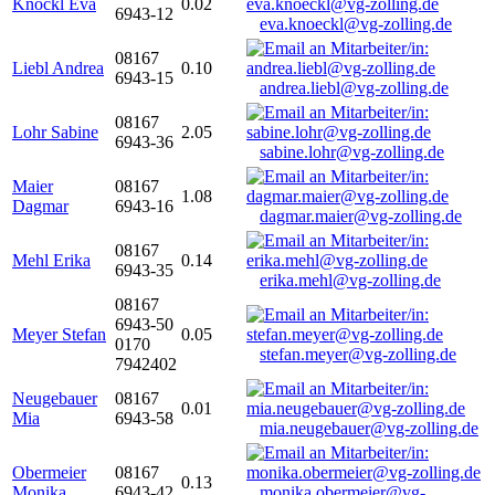
Knöckl Eva
0.02
6943-12
eva.knoeckl@vg-zolling.de
08167
Liebl Andrea
0.10
6943-15
andrea.liebl@vg-zolling.de
08167
Lohr Sabine
2.05
6943-36
sabine.lohr@vg-zolling.de
Maier
08167
1.08
Dagmar
6943-16
dagmar.maier@vg-zolling.de
08167
Mehl Erika
0.14
6943-35
erika.mehl@vg-zolling.de
08167
6943-50
Meyer Stefan
0.05
0170
stefan.meyer@vg-zolling.de
7942402
Neugebauer
08167
0.01
Mia
6943-58
mia.neugebauer@vg-zolling.de
Obermeier
08167
0.13
Monika
6943-42
monika.obermeier@vg-