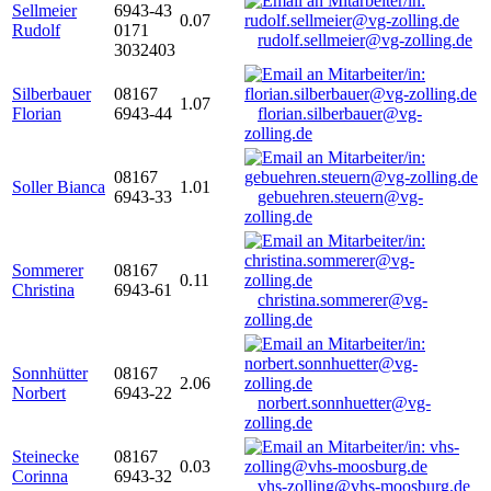
Sellmeier
6943-43
0.07
Rudolf
0171
rudolf.sellmeier@vg-zolling.de
3032403
Silberbauer
08167
1.07
Florian
6943-44
florian.silberbauer@vg-
zolling.de
08167
Soller Bianca
1.01
6943-33
gebuehren.steuern@vg-
zolling.de
Sommerer
08167
0.11
Christina
6943-61
christina.sommerer@vg-
zolling.de
Sonnhütter
08167
2.06
Norbert
6943-22
norbert.sonnhuetter@vg-
zolling.de
Steinecke
08167
0.03
Corinna
6943-32
vhs-zolling@vhs-moosburg.de