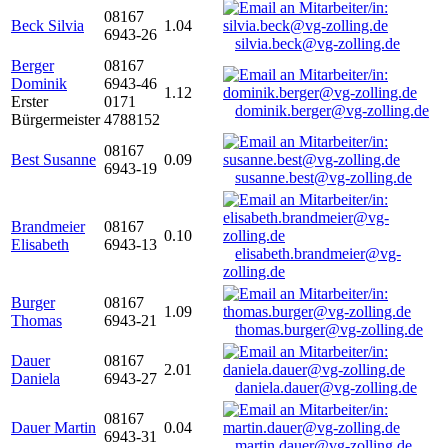
08167
Beck Silvia
1.04
6943-26
silvia.beck@vg-zolling.de
Berger
08167
Dominik
6943-46
1.12
Erster
0171
dominik.berger@vg-zolling.de
Bürgermeister
4788152
08167
Best Susanne
0.09
6943-19
susanne.best@vg-zolling.de
Brandmeier
08167
0.10
Elisabeth
6943-13
elisabeth.brandmeier@vg-
zolling.de
Burger
08167
1.09
Thomas
6943-21
thomas.burger@vg-zolling.de
Dauer
08167
2.01
Daniela
6943-27
daniela.dauer@vg-zolling.de
08167
Dauer Martin
0.04
6943-31
martin.dauer@vg-zolling.de