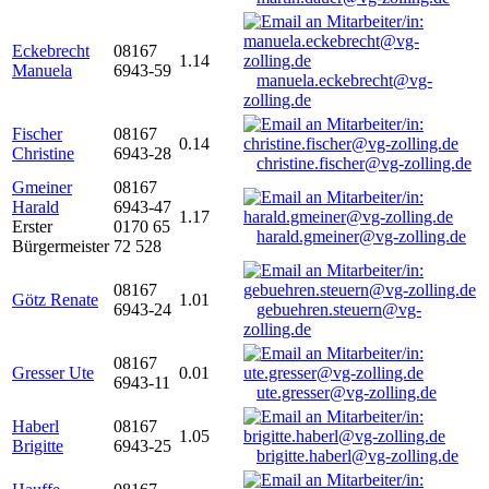
Eckebrecht
08167
1.14
Manuela
6943-59
manuela.eckebrecht@vg-
zolling.de
Fischer
08167
0.14
Christine
6943-28
christine.fischer@vg-zolling.de
Gmeiner
08167
Harald
6943-47
1.17
Erster
0170 65
harald.gmeiner@vg-zolling.de
Bürgermeister
72 528
08167
Götz Renate
1.01
6943-24
gebuehren.steuern@vg-
zolling.de
08167
Gresser Ute
0.01
6943-11
ute.gresser@vg-zolling.de
Haberl
08167
1.05
Brigitte
6943-25
brigitte.haberl@vg-zolling.de