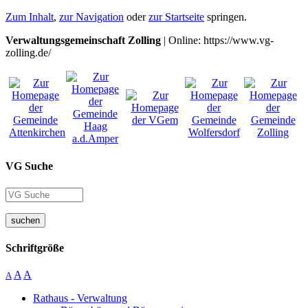
Zum Inhalt
,
zur Navigation
oder
zur Startseite
springen.
Verwaltungsgemeinschaft Zolling
| Online: https://www.vg-
zolling.de/
VG Suche
suchen
Schriftgröße
A
A
A
Rathaus - Verwaltung