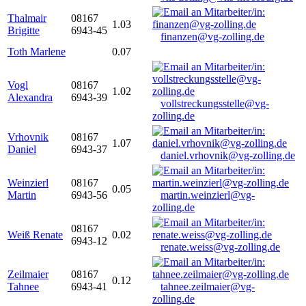
Thalmair
08167
1.03
Brigitte
6943-45
finanzen@vg-zolling.de
Toth Marlene
0.07
Vogl
08167
1.02
Alexandra
6943-39
vollstreckungsstelle@vg-
zolling.de
Vrhovnik
08167
1.07
Daniel
6943-37
daniel.vrhovnik@vg-zolling.de
Weinzierl
08167
0.05
Martin
6943-56
martin.weinzierl@vg-
zolling.de
08167
Weiß Renate
0.02
6943-12
renate.weiss@vg-zolling.de
Zeilmaier
08167
0.12
Tahnee
6943-41
tahnee.zeilmaier@vg-
zolling.de