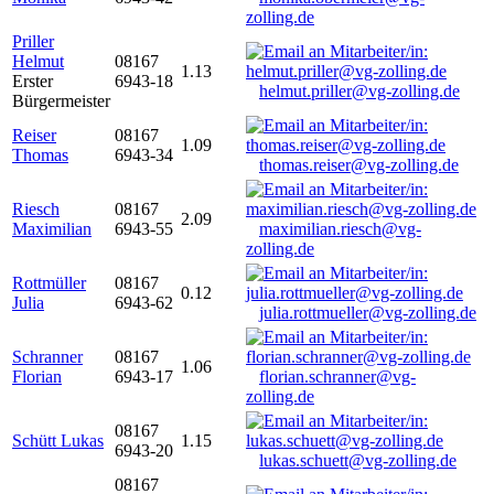
zolling.de
Priller
Helmut
08167
1.13
Erster
6943-18
helmut.priller@vg-zolling.de
Bürgermeister
Reiser
08167
1.09
Thomas
6943-34
thomas.reiser@vg-zolling.de
Riesch
08167
2.09
Maximilian
6943-55
maximilian.riesch@vg-
zolling.de
Rottmüller
08167
0.12
Julia
6943-62
julia.rottmueller@vg-zolling.de
Schranner
08167
1.06
Florian
6943-17
florian.schranner@vg-
zolling.de
08167
Schütt Lukas
1.15
6943-20
lukas.schuett@vg-zolling.de
08167