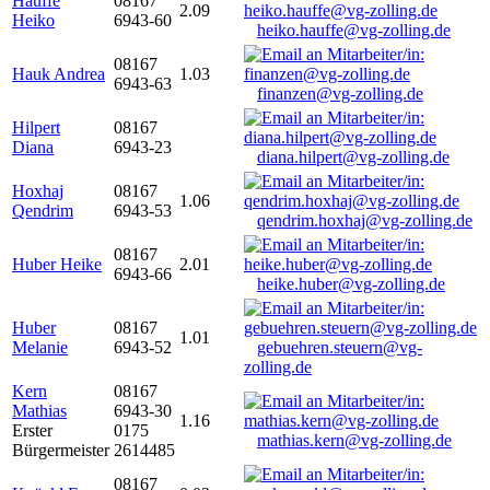
Hauffe
08167
2.09
Heiko
6943-60
heiko.hauffe@vg-zolling.de
08167
Hauk Andrea
1.03
6943-63
finanzen@vg-zolling.de
Hilpert
08167
Diana
6943-23
diana.hilpert@vg-zolling.de
Hoxhaj
08167
1.06
Qendrim
6943-53
qendrim.hoxhaj@vg-zolling.de
08167
Huber Heike
2.01
6943-66
heike.huber@vg-zolling.de
Huber
08167
1.01
Melanie
6943-52
gebuehren.steuern@vg-
zolling.de
Kern
08167
Mathias
6943-30
1.16
Erster
0175
mathias.kern@vg-zolling.de
Bürgermeister
2614485
08167