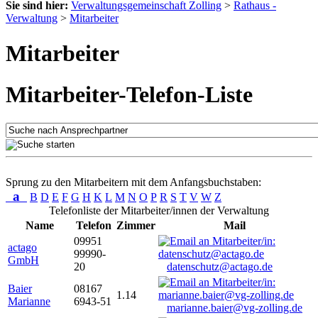
Sie sind hier:
Verwaltungsgemeinschaft Zolling
>
Rathaus -
Verwaltung
>
Mitarbeiter
Mitarbeiter
Mitarbeiter-Telefon-Liste
Sprung zu den Mitarbeitern mit dem Anfangsbuchstaben:
a
B
D
E
F
G
H
K
L
M
N
O
P
R
S
T
V
W
Z
Telefonliste der Mitarbeiter/innen der Verwaltung
Name
Telefon
Zimmer
Mail
09951
actago
99990-
GmbH
20
datenschutz@actago.de
Baier
08167
1.14
Marianne
6943-51
marianne.baier@vg-zolling.de