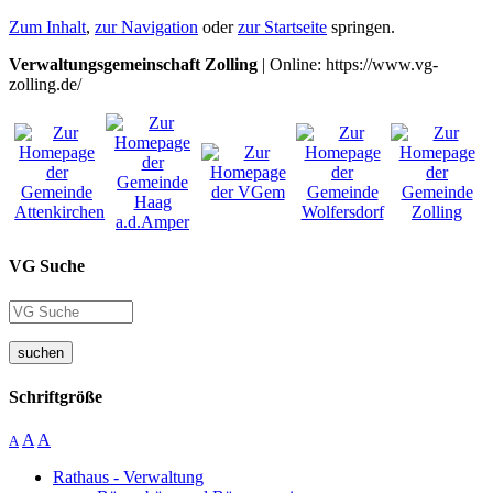
Zum Inhalt
,
zur Navigation
oder
zur Startseite
springen.
Verwaltungsgemeinschaft Zolling
| Online: https://www.vg-
zolling.de/
VG Suche
suchen
Schriftgröße
A
A
A
Rathaus - Verwaltung