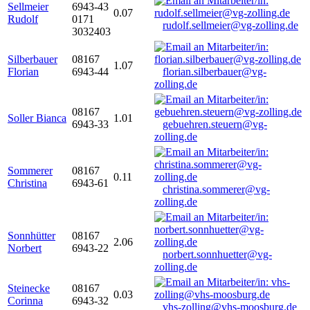
Sellmeier
6943-43
0.07
Rudolf
0171
rudolf.sellmeier@vg-zolling.de
3032403
Silberbauer
08167
1.07
Florian
6943-44
florian.silberbauer@vg-
zolling.de
08167
Soller Bianca
1.01
6943-33
gebuehren.steuern@vg-
zolling.de
Sommerer
08167
0.11
Christina
6943-61
christina.sommerer@vg-
zolling.de
Sonnhütter
08167
2.06
Norbert
6943-22
norbert.sonnhuetter@vg-
zolling.de
Steinecke
08167
0.03
Corinna
6943-32
vhs-zolling@vhs-moosburg.de