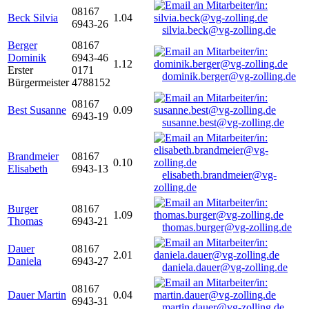
08167
Beck Silvia
1.04
6943-26
silvia.beck@vg-zolling.de
Berger
08167
Dominik
6943-46
1.12
Erster
0171
dominik.berger@vg-zolling.de
Bürgermeister
4788152
08167
Best Susanne
0.09
6943-19
susanne.best@vg-zolling.de
Brandmeier
08167
0.10
Elisabeth
6943-13
elisabeth.brandmeier@vg-
zolling.de
Burger
08167
1.09
Thomas
6943-21
thomas.burger@vg-zolling.de
Dauer
08167
2.01
Daniela
6943-27
daniela.dauer@vg-zolling.de
08167
Dauer Martin
0.04
6943-31
martin.dauer@vg-zolling.de