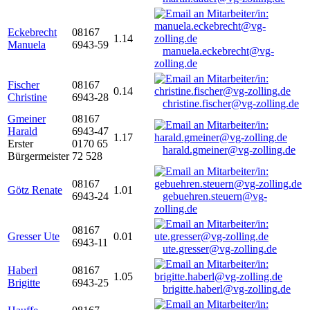
Eckebrecht
08167
1.14
Manuela
6943-59
manuela.eckebrecht@vg-
zolling.de
Fischer
08167
0.14
Christine
6943-28
christine.fischer@vg-zolling.de
Gmeiner
08167
Harald
6943-47
1.17
Erster
0170 65
harald.gmeiner@vg-zolling.de
Bürgermeister
72 528
08167
Götz Renate
1.01
6943-24
gebuehren.steuern@vg-
zolling.de
08167
Gresser Ute
0.01
6943-11
ute.gresser@vg-zolling.de
Haberl
08167
1.05
Brigitte
6943-25
brigitte.haberl@vg-zolling.de