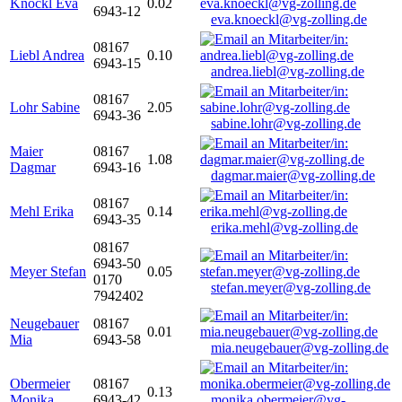
Knöckl Eva
0.02
6943-12
eva.knoeckl@vg-zolling.de
08167
Liebl Andrea
0.10
6943-15
andrea.liebl@vg-zolling.de
08167
Lohr Sabine
2.05
6943-36
sabine.lohr@vg-zolling.de
Maier
08167
1.08
Dagmar
6943-16
dagmar.maier@vg-zolling.de
08167
Mehl Erika
0.14
6943-35
erika.mehl@vg-zolling.de
08167
6943-50
Meyer Stefan
0.05
0170
stefan.meyer@vg-zolling.de
7942402
Neugebauer
08167
0.01
Mia
6943-58
mia.neugebauer@vg-zolling.de
Obermeier
08167
0.13
Monika
6943-42
monika.obermeier@vg-