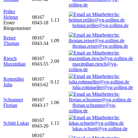
zolling.de
Priller
Helmut
08167
1.13
Erster
6943-18
helmut.priller@vg-zolling.de
Bürgermeister
Reiser
08167
1.09
Thomas
6943-34
thomas.reiser@vg-zolling.de
Riesch
08167
2.09
Maximilian
6943-55
maximilian.riesch@vg-
zolling.de
Rottmüller
08167
0.12
Julia
6943-62
julia.rottmueller@vg-zolling.de
Schranner
08167
1.06
Florian
6943-17
florian.schranner@vg-
zolling.de
08167
Schütt Lukas
1.15
6943-20
lukas.schuett@vg-zolling.de
08167