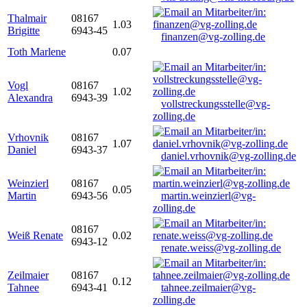
Thalmair
08167
1.03
Brigitte
6943-45
finanzen@vg-zolling.de
Toth Marlene
0.07
Vogl
08167
1.02
Alexandra
6943-39
vollstreckungsstelle@vg-
zolling.de
Vrhovnik
08167
1.07
Daniel
6943-37
daniel.vrhovnik@vg-zolling.de
Weinzierl
08167
0.05
Martin
6943-56
martin.weinzierl@vg-
zolling.de
08167
Weiß Renate
0.02
6943-12
renate.weiss@vg-zolling.de
Zeilmaier
08167
0.12
Tahnee
6943-41
tahnee.zeilmaier@vg-
zolling.de