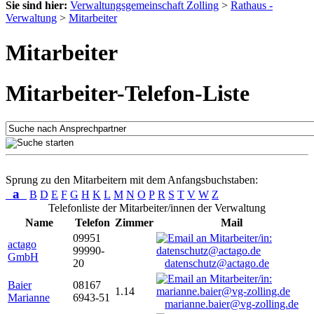
Sie sind hier:
Verwaltungsgemeinschaft Zolling
>
Rathaus -
Verwaltung
>
Mitarbeiter
Mitarbeiter
Mitarbeiter-Telefon-Liste
Sprung zu den Mitarbeitern mit dem Anfangsbuchstaben:
a
B
D
E
F
G
H
K
L
M
N
O
P
R
S
T
V
W
Z
Telefonliste der Mitarbeiter/innen der Verwaltung
Name
Telefon
Zimmer
Mail
09951
actago
99990-
GmbH
20
datenschutz@actago.de
Baier
08167
1.14
Marianne
6943-51
marianne.baier@vg-zolling.de