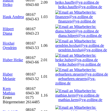
Hauffe
08167
2.09
Heiko
6943-60
heiko.hauffe@vg-zolling.de
08167
Hauk Andrea
1.03
6943-63
finanzen@vg-zolling.de
Hilpert
08167
Diana
6943-23
diana.hilpert@vg-zolling.de
Hoxhaj
08167
1.06
Qendrim
6943-53
qendrim.hoxhaj@vg-zolling.de
08167
Huber Heike
2.01
6943-66
heike.huber@vg-zolling.de
Huber
08167
1.01
Melanie
6943-52
gebuehren.steuern@vg-
zolling.de
Kern
08167
Mathias
6943-30
1.16
Erster
0175
mathias.kern@vg-zolling.de
Bürgermeister
2614485
08167