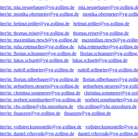
mia.neugebauer@vg-zolling.d
monika.obermeier@vg-zolli
helmut.priller@vg-zolling.de
thomas.reiser@vg-zolling.de
maximilian.riesch@vg-zollin
julia.rottmueller@vg-zolling.d
florian.schranner@vg-zolling
lukas.schuett@vg-zolling.de
rudolf.sellmeier@vg-zolling.de
florian.silberbauer@vg-zolli
gebuehren.steuern@vg-zolli
christina.sommerer@vg-zol
norbert.sonnhuetter@vg-zo
vhs-zolling@vhs-moosburg.de
finanzen@vg-zolling.de
vollstreckungsstelle@vg-zo
daniel.vrhovnik@vg-zolling.d