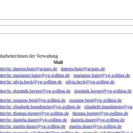
itarbeiter/innen der Verwaltung
Mail
datenschutz@actago.de
marianne.baier@vg-zolling.de
silvia.beck@vg-zolling.de
dominik.berger@vg-zolling.de
susanne.best@vg-zolling.de
elisabeth.brandmeier@vg-
thomas.burger@vg-zolling.de
daniela.dauer@vg-zolling.de
martin.dauer@vg-zolling.de
manuela.eckebrecht@vg-zo