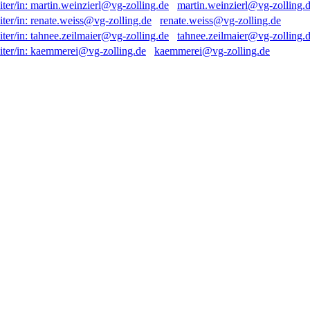
martin.weinzierl@vg-zolling.
renate.weiss@vg-zolling.de
tahnee.zeilmaier@vg-zolling.
kaemmerei@vg-zolling.de