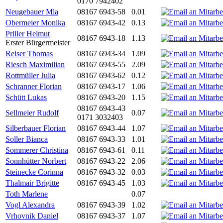
0170 7942402
Neugebauer Mia
08167 6943-58
0.01
Obermeier Monika
08167 6943-42
0.13
Priller Helmut
08167 6943-18
1.13
Erster Bürgermeister
Reiser Thomas
08167 6943-34
1.09
Riesch Maximilian
08167 6943-55
2.09
Rottmüller Julia
08167 6943-62
0.12
Schranner Florian
08167 6943-17
1.06
Schütt Lukas
08167 6943-20
1.15
08167 6943-43
Sellmeier Rudolf
0.07
0171 3032403
Silberbauer Florian
08167 6943-44
1.07
Soller Bianca
08167 6943-33
1.01
Sommerer Christina
08167 6943-61
0.11
Sonnhütter Norbert
08167 6943-22
2.06
Steinecke Corinna
08167 6943-32
0.03
Thalmair Brigitte
08167 6943-45
1.03
Toth Marlene
0.07
Vogl Alexandra
08167 6943-39
1.02
Vrhovnik Daniel
08167 6943-37
1.07