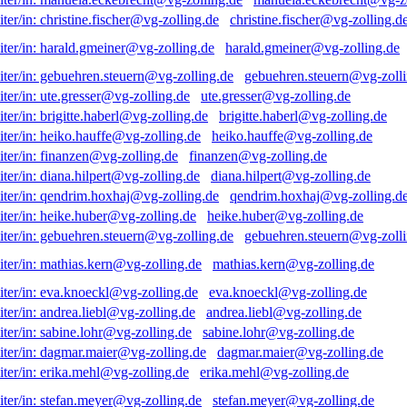
christine.fischer@vg-zolling.d
harald.gmeiner@vg-zolling.de
gebuehren.steuern@vg-zolli
ute.gresser@vg-zolling.de
brigitte.haberl@vg-zolling.de
heiko.hauffe@vg-zolling.de
finanzen@vg-zolling.de
diana.hilpert@vg-zolling.de
qendrim.hoxhaj@vg-zolling.d
heike.huber@vg-zolling.de
gebuehren.steuern@vg-zolli
mathias.kern@vg-zolling.de
eva.knoeckl@vg-zolling.de
andrea.liebl@vg-zolling.de
sabine.lohr@vg-zolling.de
dagmar.maier@vg-zolling.de
erika.mehl@vg-zolling.de
stefan.meyer@vg-zolling.de