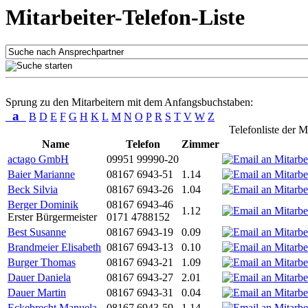
Mitarbeiter-Telefon-Liste
Sprung zu den Mitarbeitern mit dem Anfangsbuchstaben:
a
B
D
E
F
G
H
K
L
M
N
O
P
R
S
T
V
W
Z
Telefonliste der M
Name
Telefon
Zimmer
actago GmbH
09951 99990-20
Baier Marianne
08167 6943-51
1.14
Beck Silvia
08167 6943-26
1.04
Berger Dominik
08167 6943-46
1.12
Erster Bürgermeister
0171 4788152
Best Susanne
08167 6943-19
0.09
Brandmeier Elisabeth
08167 6943-13
0.10
Burger Thomas
08167 6943-21
1.09
Dauer Daniela
08167 6943-27
2.01
Dauer Martin
08167 6943-31
0.04
Eckebrecht Manuela
08167 6943-59
1.14