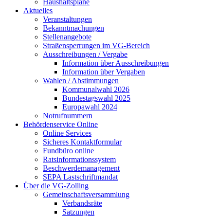
Haushaltspläne
Aktuelles
Veranstaltungen
Bekanntmachungen
Stellenangebote
Straßensperrungen im VG-Bereich
Ausschreibungen / Vergabe
Information über Ausschreibungen
Information über Vergaben
Wahlen / Abstimmungen
Kommunalwahl 2026
Bundestagswahl 2025
Europawahl 2024
Notrufnummern
Behördenservice Online
Online Services
Sicheres Kontaktformular
Fundbüro online
Ratsinformationssystem
Beschwerdemanagement
SEPA Lastschriftmandat
Über die VG-Zolling
Gemeinschaftsversammlung
Verbandsräte
Satzungen