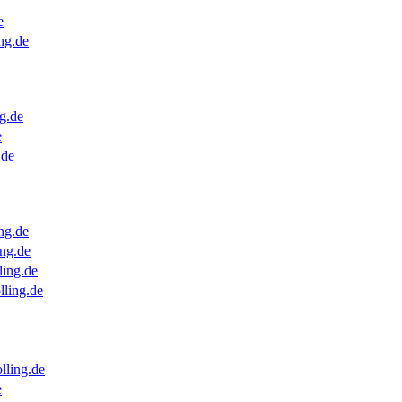
e
ng.de
g.de
e
.de
ng.de
ng.de
ling.de
lling.de
lling.de
e