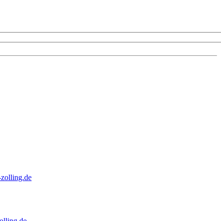
zolling.de
lling.de