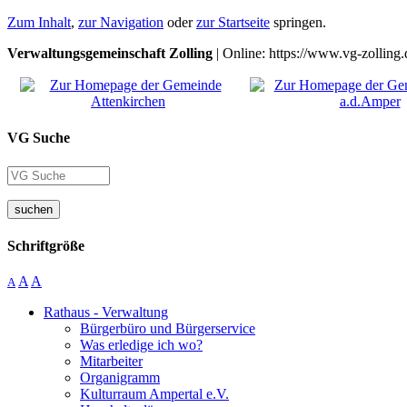
Zum Inhalt
,
zur Navigation
oder
zur Startseite
springen.
Verwaltungsgemeinschaft Zolling
| Online: https://www.vg-zolling.
VG Suche
suchen
Schriftgröße
A
A
A
Rathaus - Verwaltung
Bürgerbüro und Bürgerservice
Was erledige ich wo?
Mitarbeiter
Organigramm
Kulturraum Ampertal e.V.