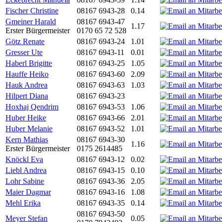
Fischer Christine
08167 6943-28
0.14
Gmeiner Harald
08167 6943-47
1.17
Erster Bürgermeister
0170 65 72 528
Götz Renate
08167 6943-24
1.01
Gresser Ute
08167 6943-11
0.01
Haberl Brigitte
08167 6943-25
1.05
Hauffe Heiko
08167 6943-60
2.09
Hauk Andrea
08167 6943-63
1.03
Hilpert Diana
08167 6943-23
Hoxhaj Qendrim
08167 6943-53
1.06
Huber Heike
08167 6943-66
2.01
Huber Melanie
08167 6943-52
1.01
Kern Mathias
08167 6943-30
1.16
Erster Bürgermeister
0175 2614485
Knöckl Eva
08167 6943-12
0.02
Liebl Andrea
08167 6943-15
0.10
Lohr Sabine
08167 6943-36
2.05
Maier Dagmar
08167 6943-16
1.08
Mehl Erika
08167 6943-35
0.14
08167 6943-50
Meyer Stefan
0.05