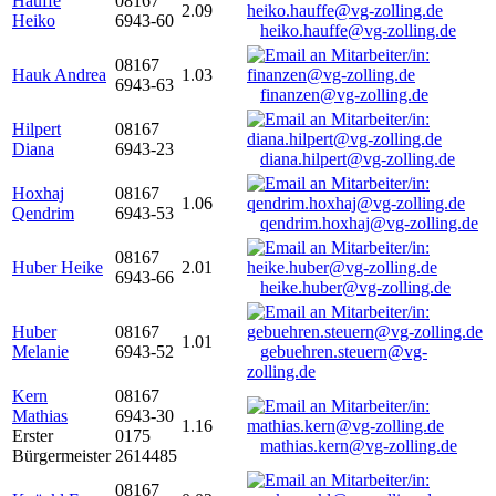
Hauffe
08167
2.09
Heiko
6943-60
heiko.hauffe@vg-zolling.de
08167
Hauk Andrea
1.03
6943-63
finanzen@vg-zolling.de
Hilpert
08167
Diana
6943-23
diana.hilpert@vg-zolling.de
Hoxhaj
08167
1.06
Qendrim
6943-53
qendrim.hoxhaj@vg-zolling.de
08167
Huber Heike
2.01
6943-66
heike.huber@vg-zolling.de
Huber
08167
1.01
Melanie
6943-52
gebuehren.steuern@vg-
zolling.de
Kern
08167
Mathias
6943-30
1.16
Erster
0175
mathias.kern@vg-zolling.de
Bürgermeister
2614485
08167