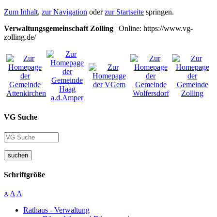
Zum Inhalt
,
zur Navigation
oder
zur Startseite
springen.
Verwaltungsgemeinschaft Zolling
| Online: https://www.vg-
zolling.de/
VG Suche
suchen
Schriftgröße
A
A
A
Rathaus - Verwaltung