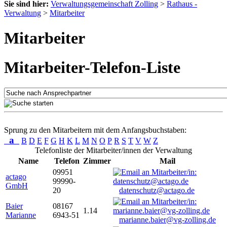
Sie sind hier:
Verwaltungsgemeinschaft Zolling
>
Rathaus -
Verwaltung
>
Mitarbeiter
Mitarbeiter
Mitarbeiter-Telefon-Liste
Sprung zu den Mitarbeitern mit dem Anfangsbuchstaben:
a
B
D
E
F
G
H
K
L
M
N
O
P
R
S
T
V
W
Z
Telefonliste der Mitarbeiter/innen der Verwaltung
Name
Telefon
Zimmer
Mail
09951
actago
99990-
GmbH
20
datenschutz@actago.de
Baier
08167
1.14
Marianne
6943-51
marianne.baier@vg-zolling.de