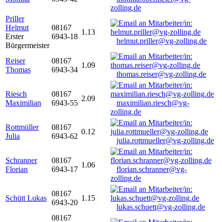
zolling.de
Priller
Helmut
08167
1.13
Erster
6943-18
helmut.priller@vg-zolling.de
Bürgermeister
Reiser
08167
1.09
Thomas
6943-34
thomas.reiser@vg-zolling.de
Riesch
08167
2.09
Maximilian
6943-55
maximilian.riesch@vg-
zolling.de
Rottmüller
08167
0.12
Julia
6943-62
julia.rottmueller@vg-zolling.de
Schranner
08167
1.06
Florian
6943-17
florian.schranner@vg-
zolling.de
08167
Schütt Lukas
1.15
6943-20
lukas.schuett@vg-zolling.de
08167