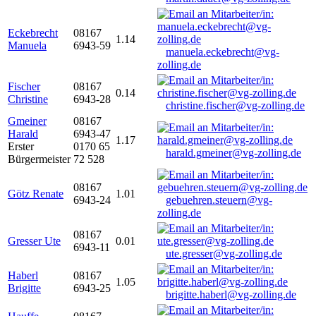
Eckebrecht
08167
1.14
Manuela
6943-59
manuela.eckebrecht@vg-
zolling.de
Fischer
08167
0.14
Christine
6943-28
christine.fischer@vg-zolling.de
Gmeiner
08167
Harald
6943-47
1.17
Erster
0170 65
harald.gmeiner@vg-zolling.de
Bürgermeister
72 528
08167
Götz Renate
1.01
6943-24
gebuehren.steuern@vg-
zolling.de
08167
Gresser Ute
0.01
6943-11
ute.gresser@vg-zolling.de
Haberl
08167
1.05
Brigitte
6943-25
brigitte.haberl@vg-zolling.de