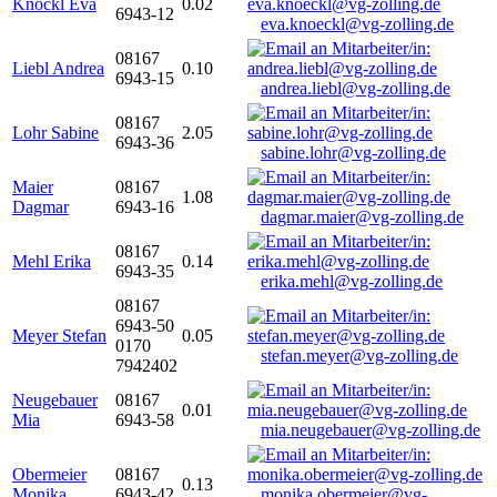
Knöckl Eva
0.02
6943-12
eva.knoeckl@vg-zolling.de
08167
Liebl Andrea
0.10
6943-15
andrea.liebl@vg-zolling.de
08167
Lohr Sabine
2.05
6943-36
sabine.lohr@vg-zolling.de
Maier
08167
1.08
Dagmar
6943-16
dagmar.maier@vg-zolling.de
08167
Mehl Erika
0.14
6943-35
erika.mehl@vg-zolling.de
08167
6943-50
Meyer Stefan
0.05
0170
stefan.meyer@vg-zolling.de
7942402
Neugebauer
08167
0.01
Mia
6943-58
mia.neugebauer@vg-zolling.de
Obermeier
08167
0.13
Monika
6943-42
monika.obermeier@vg-