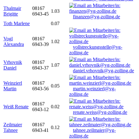
Thalmair
08167
1.03
Brigitte
6943-45
finanzen@vg-zolling.de
Toth Marlene
0.07
Vogl
08167
1.02
Alexandra
6943-39
vollstreckungsstelle@vg-
zolling.de
Vrhovnik
08167
1.07
Daniel
6943-37
daniel.vrhovnik@vg-zolling.de
Weinzierl
08167
0.05
Martin
6943-56
martin.weinzierl@vg-
zolling.de
08167
Weiß Renate
0.02
6943-12
renate.weiss@vg-zolling.de
Zeilmaier
08167
0.12
Tahnee
6943-41
tahnee.zeilmaier@vg-
zolling.de