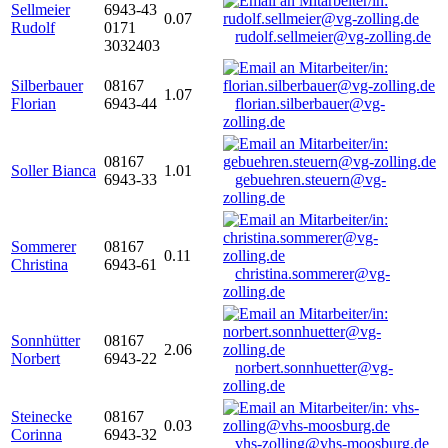
Sellmeier
6943-43
0.07
Rudolf
0171
rudolf.sellmeier@vg-zolling.de
3032403
Silberbauer
08167
1.07
Florian
6943-44
florian.silberbauer@vg-
zolling.de
08167
Soller Bianca
1.01
6943-33
gebuehren.steuern@vg-
zolling.de
Sommerer
08167
0.11
Christina
6943-61
christina.sommerer@vg-
zolling.de
Sonnhütter
08167
2.06
Norbert
6943-22
norbert.sonnhuetter@vg-
zolling.de
Steinecke
08167
0.03
Corinna
6943-32
vhs-zolling@vhs-moosburg.de