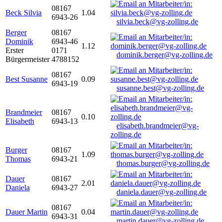
08167
Beck Silvia
1.04
6943-26
silvia.beck@vg-zolling.de
Berger
08167
Dominik
6943-46
1.12
Erster
0171
dominik.berger@vg-zolling.de
Bürgermeister
4788152
08167
Best Susanne
0.09
6943-19
susanne.best@vg-zolling.de
Brandmeier
08167
0.10
Elisabeth
6943-13
elisabeth.brandmeier@vg-
zolling.de
Burger
08167
1.09
Thomas
6943-21
thomas.burger@vg-zolling.de
Dauer
08167
2.01
Daniela
6943-27
daniela.dauer@vg-zolling.de
08167
Dauer Martin
0.04
6943-31
martin.dauer@vg-zolling.de