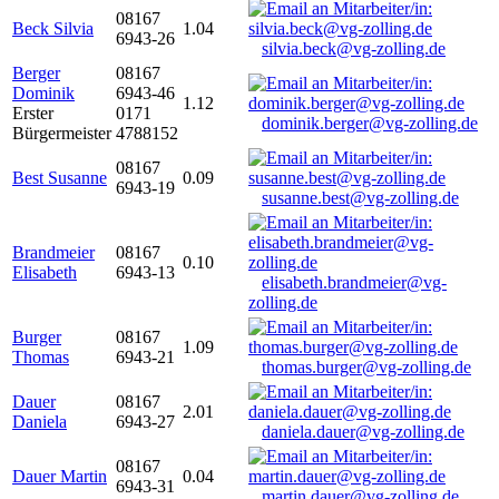
08167
Beck Silvia
1.04
6943-26
silvia.beck@vg-zolling.de
Berger
08167
Dominik
6943-46
1.12
Erster
0171
dominik.berger@vg-zolling.de
Bürgermeister
4788152
08167
Best Susanne
0.09
6943-19
susanne.best@vg-zolling.de
Brandmeier
08167
0.10
Elisabeth
6943-13
elisabeth.brandmeier@vg-
zolling.de
Burger
08167
1.09
Thomas
6943-21
thomas.burger@vg-zolling.de
Dauer
08167
2.01
Daniela
6943-27
daniela.dauer@vg-zolling.de
08167
Dauer Martin
0.04
6943-31
martin.dauer@vg-zolling.de