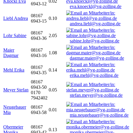
Knöckl Eva
0.02
6943-12
eva.knoeckl@vg-zolling.de
08167
Liebl Andrea
0.10
6943-15
andrea.liebl@vg-zolling.de
08167
Lohr Sabine
2.05
6943-36
sabine.lohr@vg-zolling.de
Maier
08167
1.08
Dagmar
6943-16
dagmar.maier@vg-zolling.de
08167
Mehl Erika
0.14
6943-35
erika.mehl@vg-zolling.de
08167
6943-50
Meyer Stefan
0.05
0170
stefan.meyer@vg-zolling.de
7942402
Neugebauer
08167
0.01
Mia
6943-58
mia.neugebauer@vg-zolling.de
Obermeier
08167
0.13
Monika
6943-42
monika.obermeier@vg-