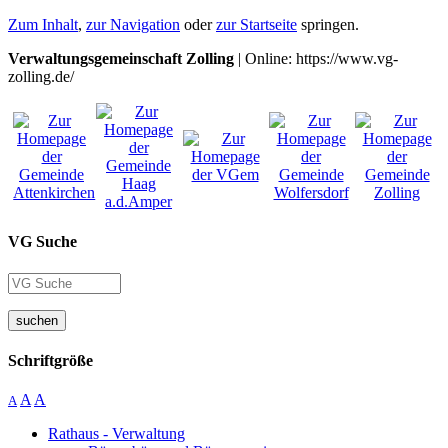
Zum Inhalt
,
zur Navigation
oder
zur Startseite
springen.
Verwaltungsgemeinschaft Zolling
| Online: https://www.vg-
zolling.de/
VG Suche
suchen
Schriftgröße
A
A
A
Rathaus - Verwaltung