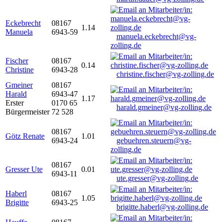
Eckebrecht
08167
1.14
Manuela
6943-59
manuela.eckebrecht@vg-
zolling.de
Fischer
08167
0.14
Christine
6943-28
christine.fischer@vg-zolling.de
Gmeiner
08167
Harald
6943-47
1.17
Erster
0170 65
harald.gmeiner@vg-zolling.de
Bürgermeister
72 528
08167
Götz Renate
1.01
6943-24
gebuehren.steuern@vg-
zolling.de
08167
Gresser Ute
0.01
6943-11
ute.gresser@vg-zolling.de
Haberl
08167
1.05
Brigitte
6943-25
brigitte.haberl@vg-zolling.de