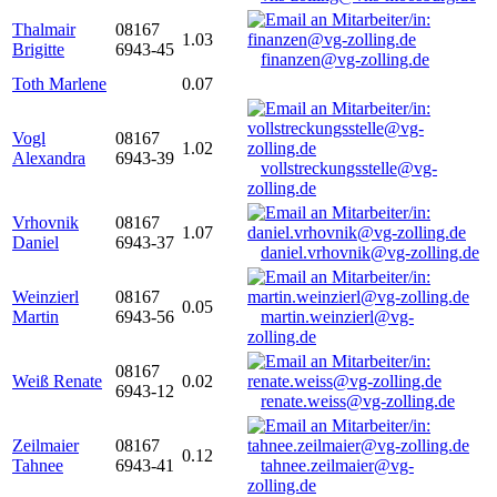
Thalmair
08167
1.03
Brigitte
6943-45
finanzen@vg-zolling.de
Toth Marlene
0.07
Vogl
08167
1.02
Alexandra
6943-39
vollstreckungsstelle@vg-
zolling.de
Vrhovnik
08167
1.07
Daniel
6943-37
daniel.vrhovnik@vg-zolling.de
Weinzierl
08167
0.05
Martin
6943-56
martin.weinzierl@vg-
zolling.de
08167
Weiß Renate
0.02
6943-12
renate.weiss@vg-zolling.de
Zeilmaier
08167
0.12
Tahnee
6943-41
tahnee.zeilmaier@vg-
zolling.de