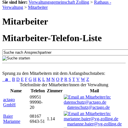
Sie sind hier:
Verwaltungsgemeinschaft Zolling
>
Rathaus -
Verwaltung
>
Mitarbeiter
Mitarbeiter
Mitarbeiter-Telefon-Liste
Sprung zu den Mitarbeitern mit dem Anfangsbuchstaben:
a
B
D
E
F
G
H
K
L
M
N
O
P
R
S
T
V
W
Z
Telefonliste der Mitarbeiter/innen der Verwaltung
Name
Telefon
Zimmer
Mail
09951
actago
99990-
GmbH
20
datenschutz@actago.de
Baier
08167
1.14
Marianne
6943-51
marianne.baier@vg-zolling.de