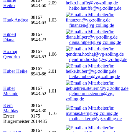
Hauffe
08167
2.09
Heiko
6943-60
heiko.hauffe@vg-zolling.de
08167
Hauk Andrea
1.03
6943-63
finanzen@vg-zolling.de
Hilpert
08167
Diana
6943-23
diana.hilpert@vg-zolling.de
Hoxhaj
08167
1.06
Qendrim
6943-53
qendrim.hoxhaj@vg-zolling.de
08167
Huber Heike
2.01
6943-66
heike.huber@vg-zolling.de
Huber
08167
1.01
Melanie
6943-52
gebuehren.steuern@vg-
zolling.de
Kern
08167
Mathias
6943-30
1.16
Erster
0175
mathias.kern@vg-zolling.de
Bürgermeister
2614485
08167