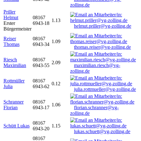
zolling.de
Priller
Helmut
08167
1.13
Erster
6943-18
helmut.priller@vg-zolling.de
Bürgermeister
Reiser
08167
1.09
Thomas
6943-34
thomas.reiser@vg-zolling.de
Riesch
08167
2.09
Maximilian
6943-55
maximilian.riesch@vg-
zolling.de
Rottmüller
08167
0.12
Julia
6943-62
julia.rottmueller@vg-zolling.de
Schranner
08167
1.06
Florian
6943-17
florian.schranner@vg-
zolling.de
08167
Schütt Lukas
1.15
6943-20
lukas.schuett@vg-zolling.de
08167