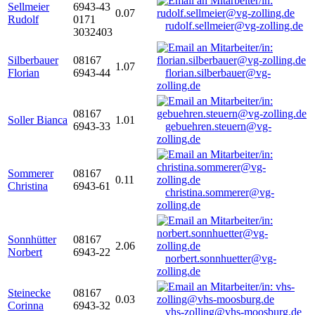
Sellmeier
6943-43
0.07
Rudolf
0171
rudolf.sellmeier@vg-zolling.de
3032403
Silberbauer
08167
1.07
Florian
6943-44
florian.silberbauer@vg-
zolling.de
08167
Soller Bianca
1.01
6943-33
gebuehren.steuern@vg-
zolling.de
Sommerer
08167
0.11
Christina
6943-61
christina.sommerer@vg-
zolling.de
Sonnhütter
08167
2.06
Norbert
6943-22
norbert.sonnhuetter@vg-
zolling.de
Steinecke
08167
0.03
Corinna
6943-32
vhs-zolling@vhs-moosburg.de