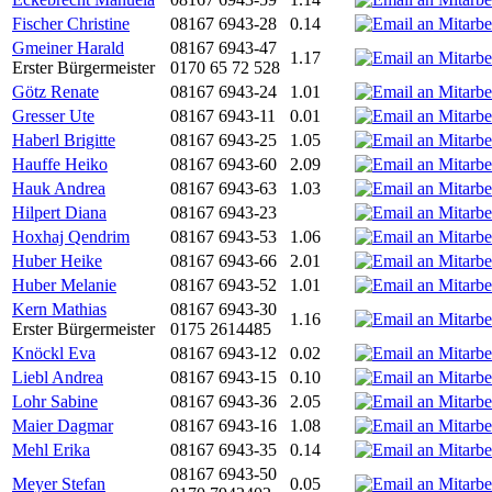
Fischer Christine
08167 6943-28
0.14
Gmeiner Harald
08167 6943-47
1.17
Erster Bürgermeister
0170 65 72 528
Götz Renate
08167 6943-24
1.01
Gresser Ute
08167 6943-11
0.01
Haberl Brigitte
08167 6943-25
1.05
Hauffe Heiko
08167 6943-60
2.09
Hauk Andrea
08167 6943-63
1.03
Hilpert Diana
08167 6943-23
Hoxhaj Qendrim
08167 6943-53
1.06
Huber Heike
08167 6943-66
2.01
Huber Melanie
08167 6943-52
1.01
Kern Mathias
08167 6943-30
1.16
Erster Bürgermeister
0175 2614485
Knöckl Eva
08167 6943-12
0.02
Liebl Andrea
08167 6943-15
0.10
Lohr Sabine
08167 6943-36
2.05
Maier Dagmar
08167 6943-16
1.08
Mehl Erika
08167 6943-35
0.14
08167 6943-50
Meyer Stefan
0.05