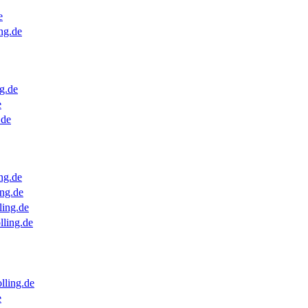
e
ng.de
g.de
e
.de
ng.de
ng.de
ling.de
lling.de
lling.de
e