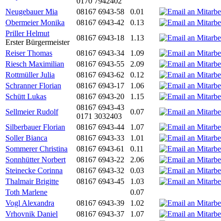
0170 7942402
Neugebauer Mia
08167 6943-58
0.01
Obermeier Monika
08167 6943-42
0.13
Priller Helmut
08167 6943-18
1.13
Erster Bürgermeister
Reiser Thomas
08167 6943-34
1.09
Riesch Maximilian
08167 6943-55
2.09
Rottmüller Julia
08167 6943-62
0.12
Schranner Florian
08167 6943-17
1.06
Schütt Lukas
08167 6943-20
1.15
08167 6943-43
Sellmeier Rudolf
0.07
0171 3032403
Silberbauer Florian
08167 6943-44
1.07
Soller Bianca
08167 6943-33
1.01
Sommerer Christina
08167 6943-61
0.11
Sonnhütter Norbert
08167 6943-22
2.06
Steinecke Corinna
08167 6943-32
0.03
Thalmair Brigitte
08167 6943-45
1.03
Toth Marlene
0.07
Vogl Alexandra
08167 6943-39
1.02
Vrhovnik Daniel
08167 6943-37
1.07