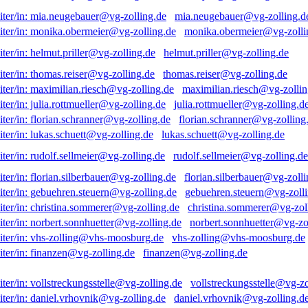
mia.neugebauer@vg-zolling.d
monika.obermeier@vg-zolli
helmut.priller@vg-zolling.de
thomas.reiser@vg-zolling.de
maximilian.riesch@vg-zollin
julia.rottmueller@vg-zolling.d
florian.schranner@vg-zolling
lukas.schuett@vg-zolling.de
rudolf.sellmeier@vg-zolling.de
florian.silberbauer@vg-zolli
gebuehren.steuern@vg-zolli
christina.sommerer@vg-zol
norbert.sonnhuetter@vg-zo
vhs-zolling@vhs-moosburg.de
finanzen@vg-zolling.de
vollstreckungsstelle@vg-zo
daniel.vrhovnik@vg-zolling.d