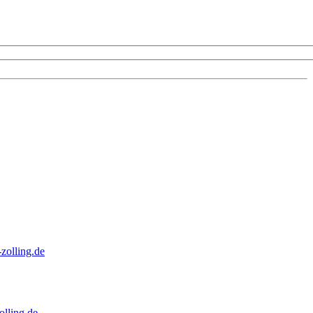
zolling.de
lling.de