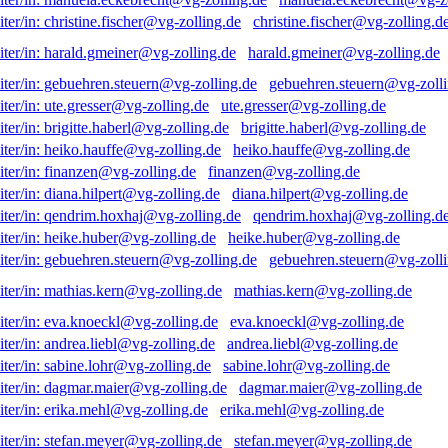
christine.fischer@vg-zolling.d
harald.gmeiner@vg-zolling.de
gebuehren.steuern@vg-zolli
ute.gresser@vg-zolling.de
brigitte.haberl@vg-zolling.de
heiko.hauffe@vg-zolling.de
finanzen@vg-zolling.de
diana.hilpert@vg-zolling.de
qendrim.hoxhaj@vg-zolling.d
heike.huber@vg-zolling.de
gebuehren.steuern@vg-zolli
mathias.kern@vg-zolling.de
eva.knoeckl@vg-zolling.de
andrea.liebl@vg-zolling.de
sabine.lohr@vg-zolling.de
dagmar.maier@vg-zolling.de
erika.mehl@vg-zolling.de
stefan.meyer@vg-zolling.de