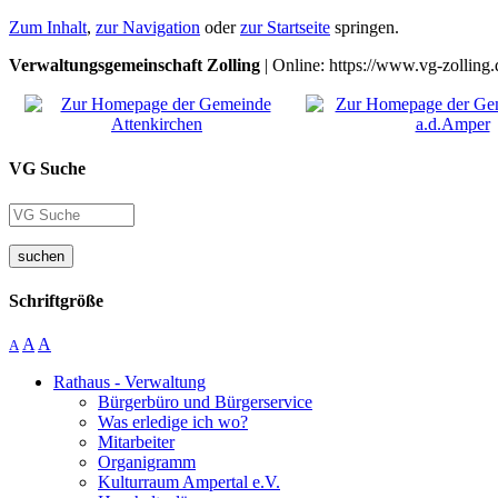
Zum Inhalt
,
zur Navigation
oder
zur Startseite
springen.
Verwaltungsgemeinschaft Zolling
| Online: https://www.vg-zolling.
VG Suche
suchen
Schriftgröße
A
A
A
Rathaus - Verwaltung
Bürgerbüro und Bürgerservice
Was erledige ich wo?
Mitarbeiter
Organigramm
Kulturraum Ampertal e.V.