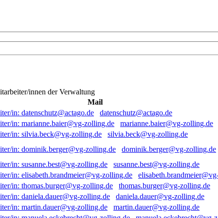
itarbeiter/innen der Verwaltung
Mail
datenschutz@actago.de
marianne.baier@vg-zolling.de
silvia.beck@vg-zolling.de
dominik.berger@vg-zolling.de
susanne.best@vg-zolling.de
elisabeth.brandmeier@vg-
thomas.burger@vg-zolling.de
daniela.dauer@vg-zolling.de
martin.dauer@vg-zolling.de
manuela.eckebrecht@vg-zo