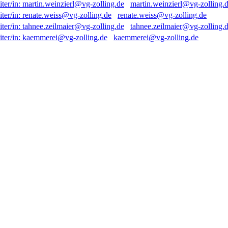
martin.weinzierl@vg-zolling.
renate.weiss@vg-zolling.de
tahnee.zeilmaier@vg-zolling.
kaemmerei@vg-zolling.de