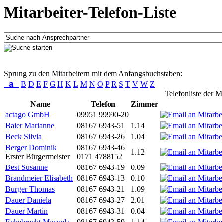
Mitarbeiter-Telefon-Liste
Sprung zu den Mitarbeitern mit dem Anfangsbuchstaben:
a
B
D
E
F
G
H
K
L
M
N
O
P
R
S
T
V
W
Z
Telefonliste der M
Name
Telefon
Zimmer
actago GmbH
09951 99990-20
Baier Marianne
08167 6943-51
1.14
Beck Silvia
08167 6943-26
1.04
Berger Dominik
08167 6943-46
1.12
Erster Bürgermeister
0171 4788152
Best Susanne
08167 6943-19
0.09
Brandmeier Elisabeth
08167 6943-13
0.10
Burger Thomas
08167 6943-21
1.09
Dauer Daniela
08167 6943-27
2.01
Dauer Martin
08167 6943-31
0.04
Eckebrecht Manuela
08167 6943-59
1.14