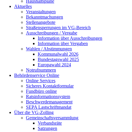
Haushaltspläne
Aktuelles
Veranstaltungen
Bekanntmachungen
Stellenangebote
Straßensperrungen im VG-Bereich
Ausschreibungen / Vergabe
Information über Ausschreibungen
Information über Vergaben
Wahlen / Abstimmungen
Kommunalwahl 2026
Bundestagswahl 2025
Europawahl 2024
Notrufnummern
Behördenservice Online
Online Services
Sicheres Kontaktformular
Fundbüro online
Ratsinformationssystem
Beschwerdemanagement
SEPA Lastschriftmandat
Über die VG-Zolling
Gemeinschaftsversammlung
Verbandsräte
Satzungen