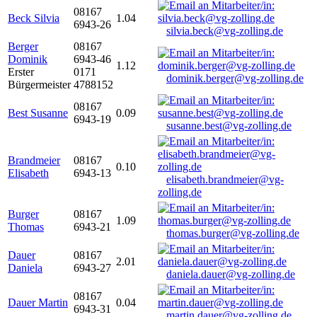
08167
Beck Silvia
1.04
6943-26
silvia.beck@vg-zolling.de
Berger
08167
Dominik
6943-46
1.12
Erster
0171
dominik.berger@vg-zolling.de
Bürgermeister
4788152
08167
Best Susanne
0.09
6943-19
susanne.best@vg-zolling.de
Brandmeier
08167
0.10
Elisabeth
6943-13
elisabeth.brandmeier@vg-
zolling.de
Burger
08167
1.09
Thomas
6943-21
thomas.burger@vg-zolling.de
Dauer
08167
2.01
Daniela
6943-27
daniela.dauer@vg-zolling.de
08167
Dauer Martin
0.04
6943-31
martin.dauer@vg-zolling.de