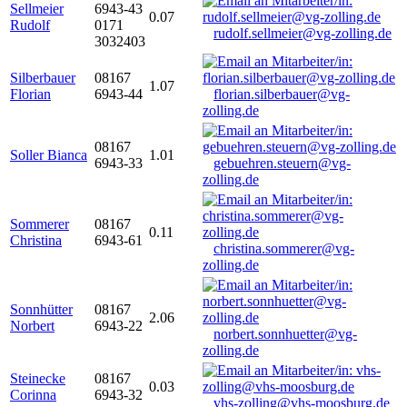
Sellmeier
6943-43
0.07
Rudolf
0171
rudolf.sellmeier@vg-zolling.de
3032403
Silberbauer
08167
1.07
Florian
6943-44
florian.silberbauer@vg-
zolling.de
08167
Soller Bianca
1.01
6943-33
gebuehren.steuern@vg-
zolling.de
Sommerer
08167
0.11
Christina
6943-61
christina.sommerer@vg-
zolling.de
Sonnhütter
08167
2.06
Norbert
6943-22
norbert.sonnhuetter@vg-
zolling.de
Steinecke
08167
0.03
Corinna
6943-32
vhs-zolling@vhs-moosburg.de