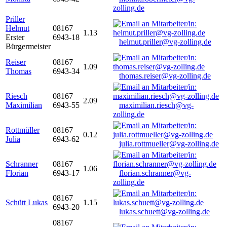
zolling.de
Priller
Helmut
08167
1.13
Erster
6943-18
helmut.priller@vg-zolling.de
Bürgermeister
Reiser
08167
1.09
Thomas
6943-34
thomas.reiser@vg-zolling.de
Riesch
08167
2.09
Maximilian
6943-55
maximilian.riesch@vg-
zolling.de
Rottmüller
08167
0.12
Julia
6943-62
julia.rottmueller@vg-zolling.de
Schranner
08167
1.06
Florian
6943-17
florian.schranner@vg-
zolling.de
08167
Schütt Lukas
1.15
6943-20
lukas.schuett@vg-zolling.de
08167