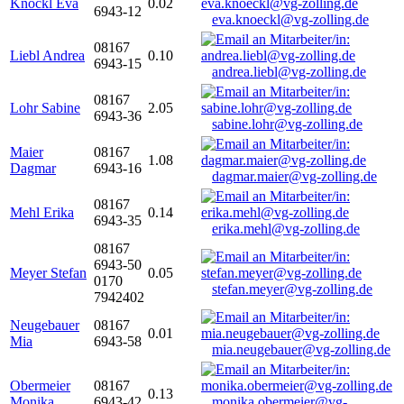
Knöckl Eva
0.02
6943-12
eva.knoeckl@vg-zolling.de
08167
Liebl Andrea
0.10
6943-15
andrea.liebl@vg-zolling.de
08167
Lohr Sabine
2.05
6943-36
sabine.lohr@vg-zolling.de
Maier
08167
1.08
Dagmar
6943-16
dagmar.maier@vg-zolling.de
08167
Mehl Erika
0.14
6943-35
erika.mehl@vg-zolling.de
08167
6943-50
Meyer Stefan
0.05
0170
stefan.meyer@vg-zolling.de
7942402
Neugebauer
08167
0.01
Mia
6943-58
mia.neugebauer@vg-zolling.de
Obermeier
08167
0.13
Monika
6943-42
monika.obermeier@vg-