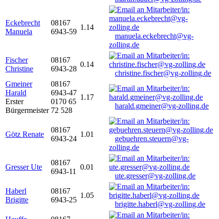
Eckebrecht
08167
1.14
Manuela
6943-59
manuela.eckebrecht@vg-
zolling.de
Fischer
08167
0.14
Christine
6943-28
christine.fischer@vg-zolling.de
Gmeiner
08167
Harald
6943-47
1.17
Erster
0170 65
harald.gmeiner@vg-zolling.de
Bürgermeister
72 528
08167
Götz Renate
1.01
6943-24
gebuehren.steuern@vg-
zolling.de
08167
Gresser Ute
0.01
6943-11
ute.gresser@vg-zolling.de
Haberl
08167
1.05
Brigitte
6943-25
brigitte.haberl@vg-zolling.de