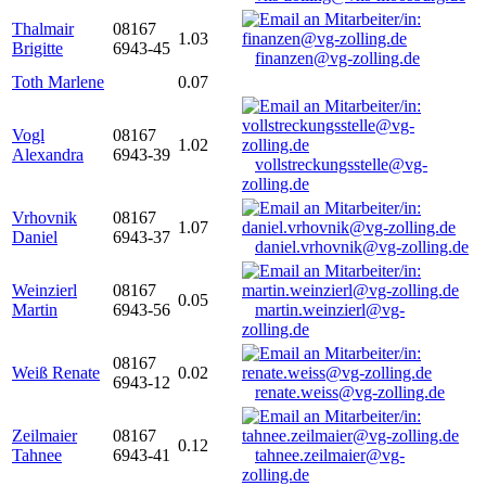
Thalmair
08167
1.03
Brigitte
6943-45
finanzen@vg-zolling.de
Toth Marlene
0.07
Vogl
08167
1.02
Alexandra
6943-39
vollstreckungsstelle@vg-
zolling.de
Vrhovnik
08167
1.07
Daniel
6943-37
daniel.vrhovnik@vg-zolling.de
Weinzierl
08167
0.05
Martin
6943-56
martin.weinzierl@vg-
zolling.de
08167
Weiß Renate
0.02
6943-12
renate.weiss@vg-zolling.de
Zeilmaier
08167
0.12
Tahnee
6943-41
tahnee.zeilmaier@vg-
zolling.de