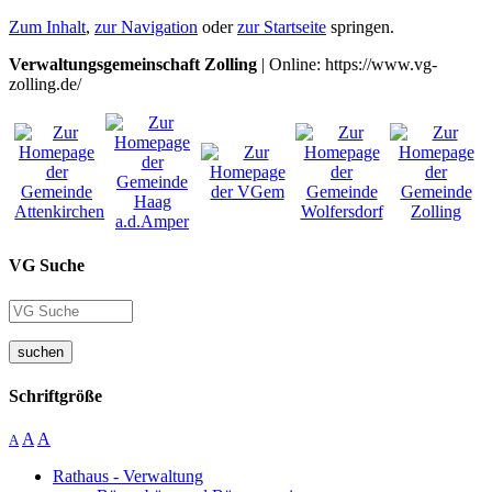
Zum Inhalt
,
zur Navigation
oder
zur Startseite
springen.
Verwaltungsgemeinschaft Zolling
| Online: https://www.vg-
zolling.de/
VG Suche
suchen
Schriftgröße
A
A
A
Rathaus - Verwaltung