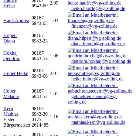
Hauffe
08167
2.09
Heiko
6943-60
heiko.hauffe@vg-zolling.de
08167
Hauk Andrea
1.03
6943-63
finanzen@vg-zolling.de
Hilpert
08167
Diana
6943-23
diana.hilpert@vg-zolling.de
Hoxhaj
08167
1.06
Qendrim
6943-53
qendrim.hoxhaj@vg-zolling.de
08167
Huber Heike
2.01
6943-66
heike.huber@vg-zolling.de
Huber
08167
1.01
Melanie
6943-52
gebuehren.steuern@vg-
zolling.de
Kern
08167
Mathias
6943-30
1.16
Erster
0175
mathias.kern@vg-zolling.de
Bürgermeister
2614485
08167