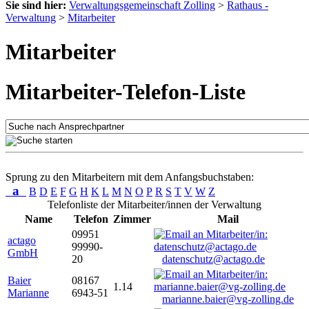
Sie sind hier:
Verwaltungsgemeinschaft Zolling
>
Rathaus -
Verwaltung
>
Mitarbeiter
Mitarbeiter
Mitarbeiter-Telefon-Liste
Sprung zu den Mitarbeitern mit dem Anfangsbuchstaben:
a
B
D
E
F
G
H
K
L
M
N
O
P
R
S
T
V
W
Z
Telefonliste der Mitarbeiter/innen der Verwaltung
Name
Telefon
Zimmer
Mail
09951
actago
99990-
GmbH
20
datenschutz@actago.de
Baier
08167
1.14
Marianne
6943-51
marianne.baier@vg-zolling.de