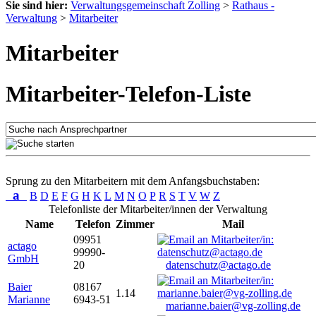
Sie sind hier:
Verwaltungsgemeinschaft Zolling
>
Rathaus -
Verwaltung
>
Mitarbeiter
Mitarbeiter
Mitarbeiter-Telefon-Liste
Sprung zu den Mitarbeitern mit dem Anfangsbuchstaben:
a
B
D
E
F
G
H
K
L
M
N
O
P
R
S
T
V
W
Z
Telefonliste der Mitarbeiter/innen der Verwaltung
Name
Telefon
Zimmer
Mail
09951
actago
99990-
GmbH
20
datenschutz@actago.de
Baier
08167
1.14
Marianne
6943-51
marianne.baier@vg-zolling.de