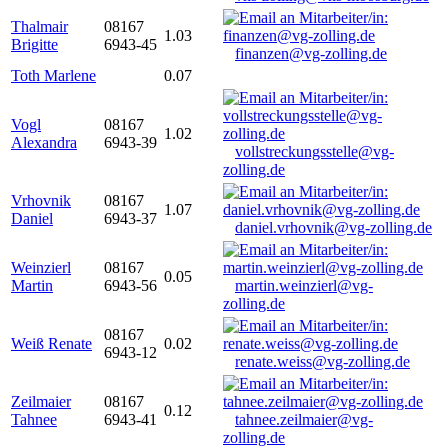
Thalmair
08167
1.03
Brigitte
6943-45
finanzen@vg-zolling.de
Toth Marlene
0.07
Vogl
08167
1.02
Alexandra
6943-39
vollstreckungsstelle@vg-
zolling.de
Vrhovnik
08167
1.07
Daniel
6943-37
daniel.vrhovnik@vg-zolling.de
Weinzierl
08167
0.05
Martin
6943-56
martin.weinzierl@vg-
zolling.de
08167
Weiß Renate
0.02
6943-12
renate.weiss@vg-zolling.de
Zeilmaier
08167
0.12
Tahnee
6943-41
tahnee.zeilmaier@vg-
zolling.de