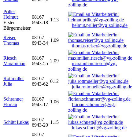
zolling.de
Priller
Helmut
08167
1.13
Erster
6943-18
helmut.priller@vg-zolling.de
Bürgermeister
Reiser
08167
1.09
Thomas
6943-34
thomas.reiser@vg-zolling.de
Riesch
08167
2.09
Maximilian
6943-55
maximilian.riesch@vg-
zolling.de
Rottmüller
08167
0.12
Julia
6943-62
julia.rottmueller@vg-zolling.de
Schranner
08167
1.06
Florian
6943-17
florian.schranner@vg-
zolling.de
08167
Schütt Lukas
1.15
6943-20
lukas.schuett@vg-zolling.de
08167