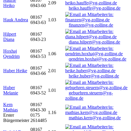
Hauffe
08167
2.09
Heiko
6943-60
heiko.hauffe@vg-zolling.de
08167
Hauk Andrea
1.03
6943-63
finanzen@vg-zolling.de
Hilpert
08167
Diana
6943-23
diana.hilpert@vg-zolling.de
Hoxhaj
08167
1.06
Qendrim
6943-53
qendrim.hoxhaj@vg-zolling.de
08167
Huber Heike
2.01
6943-66
heike.huber@vg-zolling.de
Huber
08167
1.01
Melanie
6943-52
gebuehren.steuern@vg-
zolling.de
Kern
08167
Mathias
6943-30
1.16
Erster
0175
mathias.kern@vg-zolling.de
Bürgermeister
2614485
08167