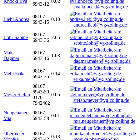
Knöckl Eva
0.02
6943-12
eva.knoeckl@vg-zolling.de
08167
Liebl Andrea
0.10
6943-15
andrea.liebl@vg-zolling.de
08167
Lohr Sabine
2.05
6943-36
sabine.lohr@vg-zolling.de
Maier
08167
1.08
Dagmar
6943-16
dagmar.maier@vg-zolling.de
08167
Mehl Erika
0.14
6943-35
erika.mehl@vg-zolling.de
08167
6943-50
Meyer Stefan
0.05
0170
stefan.meyer@vg-zolling.de
7942402
Neugebauer
08167
0.01
Mia
6943-58
mia.neugebauer@vg-zolling.de
Obermeier
08167
0.13
Monika
6943-42
monika.obermeier@vg-