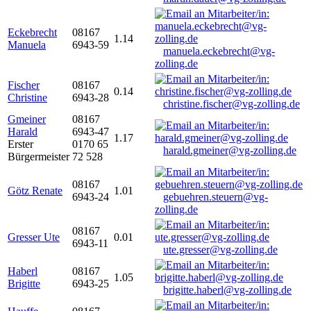
Eckebrecht
08167
1.14
Manuela
6943-59
manuela.eckebrecht@vg-
zolling.de
Fischer
08167
0.14
Christine
6943-28
christine.fischer@vg-zolling.de
Gmeiner
08167
Harald
6943-47
1.17
Erster
0170 65
harald.gmeiner@vg-zolling.de
Bürgermeister
72 528
08167
Götz Renate
1.01
6943-24
gebuehren.steuern@vg-
zolling.de
08167
Gresser Ute
0.01
6943-11
ute.gresser@vg-zolling.de
Haberl
08167
1.05
Brigitte
6943-25
brigitte.haberl@vg-zolling.de