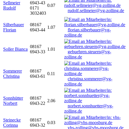
Sellmeier
6943-43
0.07
Rudolf
0171
rudolf.sellmeier@vg-zolling.de
3032403
Silberbauer
08167
1.07
Florian
6943-44
florian.silberbauer@vg-
zolling.de
08167
Soller Bianca
1.01
6943-33
gebuehren.steuern@vg-
zolling.de
Sommerer
08167
0.11
Christina
6943-61
christina.sommerer@vg-
zolling.de
Sonnhütter
08167
2.06
Norbert
6943-22
norbert.sonnhuetter@vg-
zolling.de
Steinecke
08167
0.03
Corinna
6943-32
vhs-zolling@vhs-moosburg.de