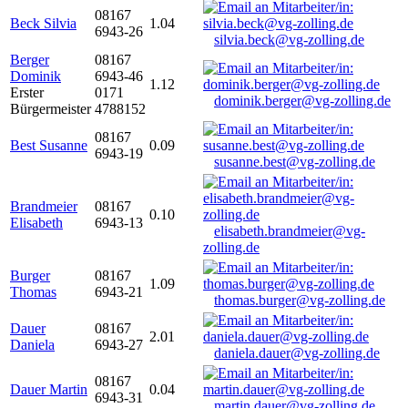
08167
Beck Silvia
1.04
6943-26
silvia.beck@vg-zolling.de
Berger
08167
Dominik
6943-46
1.12
Erster
0171
dominik.berger@vg-zolling.de
Bürgermeister
4788152
08167
Best Susanne
0.09
6943-19
susanne.best@vg-zolling.de
Brandmeier
08167
0.10
Elisabeth
6943-13
elisabeth.brandmeier@vg-
zolling.de
Burger
08167
1.09
Thomas
6943-21
thomas.burger@vg-zolling.de
Dauer
08167
2.01
Daniela
6943-27
daniela.dauer@vg-zolling.de
08167
Dauer Martin
0.04
6943-31
martin.dauer@vg-zolling.de