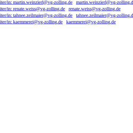
martin.weinzierl@vg-zolling.
renate.weiss@vg-zolling.de
tahnee.zeilmaier@vg-zolling.
kaemmerei@vg-zolling.de