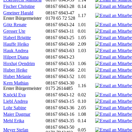
Fischer Christine
08167 6943-28
0.14
Gmeiner Harald
08167 6943-47
1.17
Erster Bürgermeister
0170 65 72 528
Götz Renate
08167 6943-24
1.01
Gresser Ute
08167 6943-11
0.01
Haberl Brigitte
08167 6943-25
1.05
Hauffe Heiko
08167 6943-60
2.09
Hauk Andrea
08167 6943-63
1.03
Hilpert Diana
08167 6943-23
Hoxhaj Qendrim
08167 6943-53
1.06
Huber Heike
08167 6943-66
2.01
Huber Melanie
08167 6943-52
1.01
Kern Mathias
08167 6943-30
1.16
Erster Bürgermeister
0175 2614485
Knöckl Eva
08167 6943-12
0.02
Liebl Andrea
08167 6943-15
0.10
Lohr Sabine
08167 6943-36
2.05
Maier Dagmar
08167 6943-16
1.08
Mehl Erika
08167 6943-35
0.14
08167 6943-50
Meyer Stefan
0.05