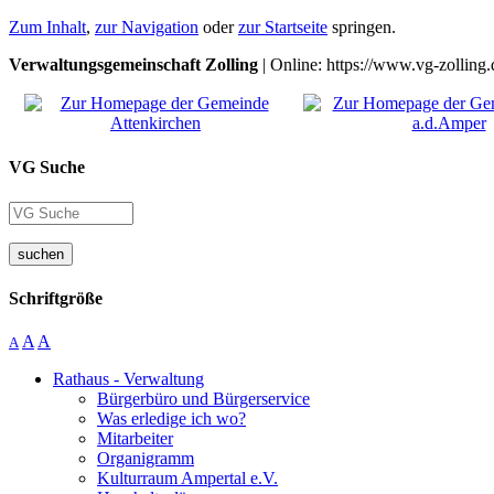
Zum Inhalt
,
zur Navigation
oder
zur Startseite
springen.
Verwaltungsgemeinschaft Zolling
| Online: https://www.vg-zolling.
VG Suche
suchen
Schriftgröße
A
A
A
Rathaus - Verwaltung
Bürgerbüro und Bürgerservice
Was erledige ich wo?
Mitarbeiter
Organigramm
Kulturraum Ampertal e.V.