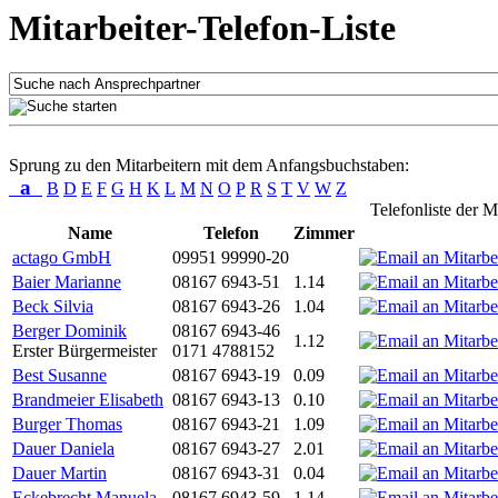
Mitarbeiter-Telefon-Liste
Sprung zu den Mitarbeitern mit dem Anfangsbuchstaben:
a
B
D
E
F
G
H
K
L
M
N
O
P
R
S
T
V
W
Z
Telefonliste der M
Name
Telefon
Zimmer
actago GmbH
09951 99990-20
Baier Marianne
08167 6943-51
1.14
Beck Silvia
08167 6943-26
1.04
Berger Dominik
08167 6943-46
1.12
Erster Bürgermeister
0171 4788152
Best Susanne
08167 6943-19
0.09
Brandmeier Elisabeth
08167 6943-13
0.10
Burger Thomas
08167 6943-21
1.09
Dauer Daniela
08167 6943-27
2.01
Dauer Martin
08167 6943-31
0.04
Eckebrecht Manuela
08167 6943-59
1.14