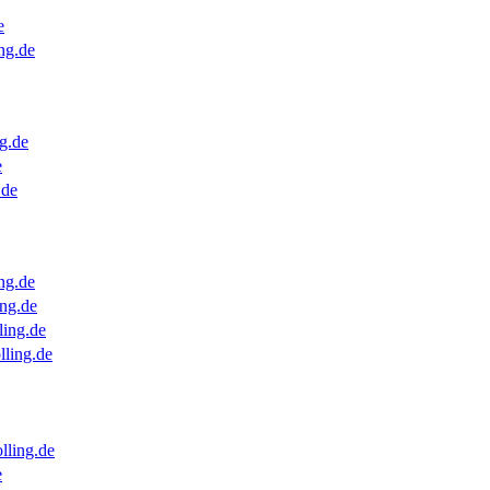
e
ng.de
g.de
e
.de
ng.de
ng.de
ling.de
lling.de
lling.de
e