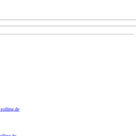
zolling.de
lling.de