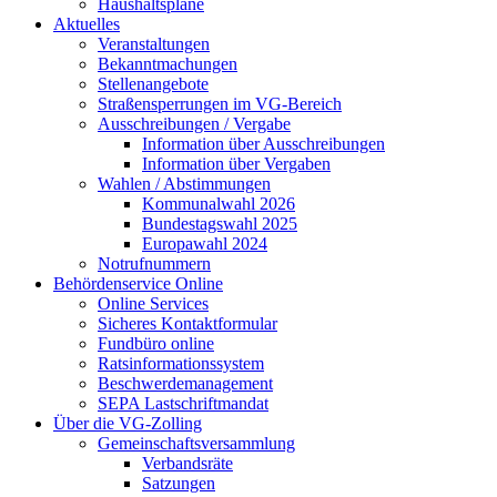
Haushaltspläne
Aktuelles
Veranstaltungen
Bekanntmachungen
Stellenangebote
Straßensperrungen im VG-Bereich
Ausschreibungen / Vergabe
Information über Ausschreibungen
Information über Vergaben
Wahlen / Abstimmungen
Kommunalwahl 2026
Bundestagswahl 2025
Europawahl 2024
Notrufnummern
Behördenservice Online
Online Services
Sicheres Kontaktformular
Fundbüro online
Ratsinformationssystem
Beschwerdemanagement
SEPA Lastschriftmandat
Über die VG-Zolling
Gemeinschaftsversammlung
Verbandsräte
Satzungen