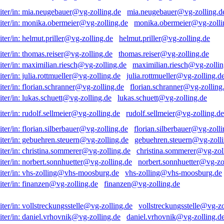
mia.neugebauer@vg-zolling.d
monika.obermeier@vg-zolli
helmut.priller@vg-zolling.de
thomas.reiser@vg-zolling.de
maximilian.riesch@vg-zollin
julia.rottmueller@vg-zolling.d
florian.schranner@vg-zolling
lukas.schuett@vg-zolling.de
rudolf.sellmeier@vg-zolling.de
florian.silberbauer@vg-zolli
gebuehren.steuern@vg-zolli
christina.sommerer@vg-zol
norbert.sonnhuetter@vg-zo
vhs-zolling@vhs-moosburg.de
finanzen@vg-zolling.de
vollstreckungsstelle@vg-zo
daniel.vrhovnik@vg-zolling.d