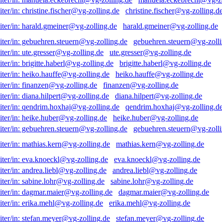
christine.fischer@vg-zolling.d
harald.gmeiner@vg-zolling.de
gebuehren.steuern@vg-zolli
ute.gresser@vg-zolling.de
brigitte.haberl@vg-zolling.de
heiko.hauffe@vg-zolling.de
finanzen@vg-zolling.de
diana.hilpert@vg-zolling.de
qendrim.hoxhaj@vg-zolling.d
heike.huber@vg-zolling.de
gebuehren.steuern@vg-zolli
mathias.kern@vg-zolling.de
eva.knoeckl@vg-zolling.de
andrea.liebl@vg-zolling.de
sabine.lohr@vg-zolling.de
dagmar.maier@vg-zolling.de
erika.mehl@vg-zolling.de
stefan.meyer@vg-zolling.de