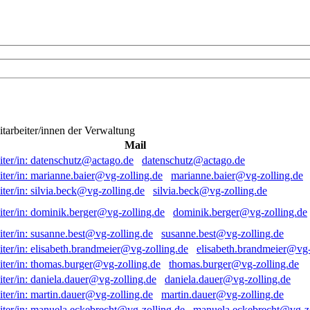
itarbeiter/innen der Verwaltung
Mail
datenschutz@actago.de
marianne.baier@vg-zolling.de
silvia.beck@vg-zolling.de
dominik.berger@vg-zolling.de
susanne.best@vg-zolling.de
elisabeth.brandmeier@vg-
thomas.burger@vg-zolling.de
daniela.dauer@vg-zolling.de
martin.dauer@vg-zolling.de
manuela.eckebrecht@vg-zo