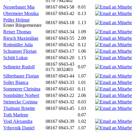
0170 7942402
Neugebauer Mia
08167 6943-58
0.01
Obermeier Monika
08167 6943-42
0.13
Priller Helmut
08167 6943-18
1.13
Erster Bürgermeister
Reiser Thomas
08167 6943-34
1.09
Riesch Maximilian
08167 6943-55
2.09
Rottmüller Julia
08167 6943-62
0.12
Schranner Florian
08167 6943-17
1.06
Schütt Lukas
08167 6943-20
1.15
08167 6943-43
Sellmeier Rudolf
0.07
0171 3032403
Silberbauer Florian
08167 6943-44
1.07
Soller Bianca
08167 6943-33
1.01
Sommerer Christina
08167 6943-61
0.11
Sonnhütter Norbert
08167 6943-22
2.06
Steinecke Corinna
08167 6943-32
0.03
Thalmair Brigitte
08167 6943-45
1.03
Toth Marlene
0.07
Vogl Alexandra
08167 6943-39
1.02
Vrhovnik Daniel
08167 6943-37
1.07