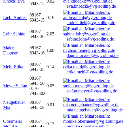
Knöckl Eva
0.02
6943-12
eva.knoeckl@vg-zolling.de
08167
Liebl Andrea
0.10
6943-15
andrea.liebl@vg-zolling.de
08167
Lohr Sabine
2.05
6943-36
sabine.lohr@vg-zolling.de
Maier
08167
1.08
Dagmar
6943-16
dagmar.maier@vg-zolling.de
08167
Mehl Erika
0.14
6943-35
erika.mehl@vg-zolling.de
08167
6943-50
Meyer Stefan
0.05
0170
stefan.meyer@vg-zolling.de
7942402
Neugebauer
08167
0.01
Mia
6943-58
mia.neugebauer@vg-zolling.de
Obermeier
08167
0.13
Monika
6943-42
monika.obermeier@vg-