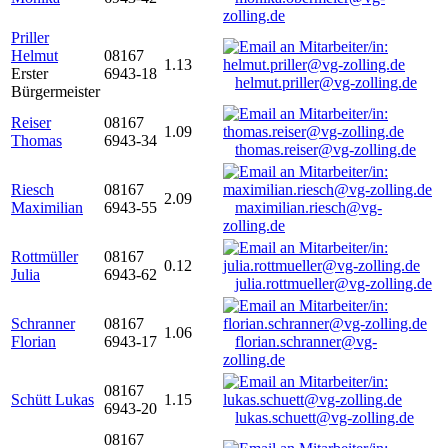
zolling.de
Priller
Helmut
08167
1.13
Erster
6943-18
helmut.priller@vg-zolling.de
Bürgermeister
Reiser
08167
1.09
Thomas
6943-34
thomas.reiser@vg-zolling.de
Riesch
08167
2.09
Maximilian
6943-55
maximilian.riesch@vg-
zolling.de
Rottmüller
08167
0.12
Julia
6943-62
julia.rottmueller@vg-zolling.de
Schranner
08167
1.06
Florian
6943-17
florian.schranner@vg-
zolling.de
08167
Schütt Lukas
1.15
6943-20
lukas.schuett@vg-zolling.de
08167