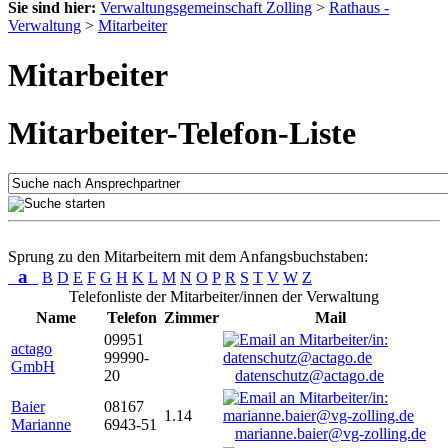
Sie sind hier:
Verwaltungsgemeinschaft Zolling
>
Rathaus -
Verwaltung
>
Mitarbeiter
Mitarbeiter
Mitarbeiter-Telefon-Liste
Sprung zu den Mitarbeitern mit dem Anfangsbuchstaben:
a
B
D
E
F
G
H
K
L
M
N
O
P
R
S
T
V
W
Z
Telefonliste der Mitarbeiter/innen der Verwaltung
Name
Telefon
Zimmer
Mail
09951
actago
99990-
GmbH
20
datenschutz@actago.de
Baier
08167
1.14
Marianne
6943-51
marianne.baier@vg-zolling.de