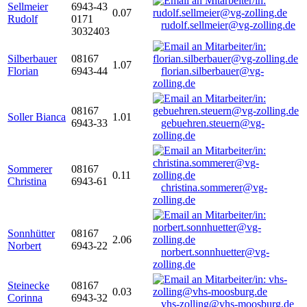
Sellmeier
6943-43
0.07
Rudolf
0171
rudolf.sellmeier@vg-zolling.de
3032403
Silberbauer
08167
1.07
Florian
6943-44
florian.silberbauer@vg-
zolling.de
08167
Soller Bianca
1.01
6943-33
gebuehren.steuern@vg-
zolling.de
Sommerer
08167
0.11
Christina
6943-61
christina.sommerer@vg-
zolling.de
Sonnhütter
08167
2.06
Norbert
6943-22
norbert.sonnhuetter@vg-
zolling.de
Steinecke
08167
0.03
Corinna
6943-32
vhs-zolling@vhs-moosburg.de