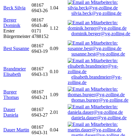
08167
Beck Silvia
1.04
6943-26
silvia.beck@vg-zolling.de
Berger
08167
Dominik
6943-46
1.12
Erster
0171
dominik.berger@vg-zolling.de
Bürgermeister
4788152
08167
Best Susanne
0.09
6943-19
susanne.best@vg-zolling.de
Brandmeier
08167
0.10
Elisabeth
6943-13
elisabeth.brandmeier@vg-
zolling.de
Burger
08167
1.09
Thomas
6943-21
thomas.burger@vg-zolling.de
Dauer
08167
2.01
Daniela
6943-27
daniela.dauer@vg-zolling.de
08167
Dauer Martin
0.04
6943-31
martin.dauer@vg-zolling.de