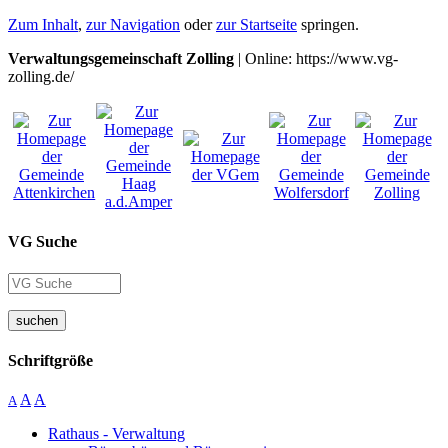
Zum Inhalt
,
zur Navigation
oder
zur Startseite
springen.
Verwaltungsgemeinschaft Zolling
| Online: https://www.vg-
zolling.de/
VG Suche
suchen
Schriftgröße
A
A
A
Rathaus - Verwaltung