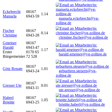
Eckebrecht
08167
1.14
Manuela
6943-59
manuela.eckebrecht@vg-
zolling.de
Fischer
08167
0.14
Christine
6943-28
christine.fischer@vg-zolling.de
Gmeiner
08167
Harald
6943-47
1.17
Erster
0170 65
harald.gmeiner@vg-zolling.de
Bürgermeister
72 528
08167
Götz Renate
1.01
6943-24
gebuehren.steuern@vg-
zolling.de
08167
Gresser Ute
0.01
6943-11
ute.gresser@vg-zolling.de
Haberl
08167
1.05
Brigitte
6943-25
brigitte.haberl@vg-zolling.de