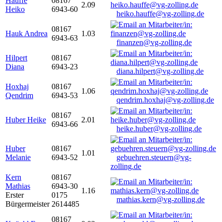
Hauffe
08167
2.09
Heiko
6943-60
heiko.hauffe@vg-zolling.de
08167
Hauk Andrea
1.03
6943-63
finanzen@vg-zolling.de
Hilpert
08167
Diana
6943-23
diana.hilpert@vg-zolling.de
Hoxhaj
08167
1.06
Qendrim
6943-53
qendrim.hoxhaj@vg-zolling.de
08167
Huber Heike
2.01
6943-66
heike.huber@vg-zolling.de
Huber
08167
1.01
Melanie
6943-52
gebuehren.steuern@vg-
zolling.de
Kern
08167
Mathias
6943-30
1.16
Erster
0175
mathias.kern@vg-zolling.de
Bürgermeister
2614485
08167