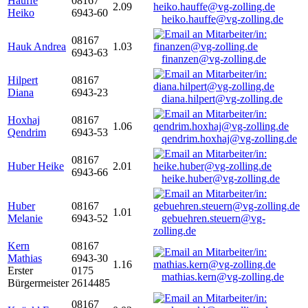
Hauffe
08167
2.09
Heiko
6943-60
heiko.hauffe@vg-zolling.de
08167
Hauk Andrea
1.03
6943-63
finanzen@vg-zolling.de
Hilpert
08167
Diana
6943-23
diana.hilpert@vg-zolling.de
Hoxhaj
08167
1.06
Qendrim
6943-53
qendrim.hoxhaj@vg-zolling.de
08167
Huber Heike
2.01
6943-66
heike.huber@vg-zolling.de
Huber
08167
1.01
Melanie
6943-52
gebuehren.steuern@vg-
zolling.de
Kern
08167
Mathias
6943-30
1.16
Erster
0175
mathias.kern@vg-zolling.de
Bürgermeister
2614485
08167