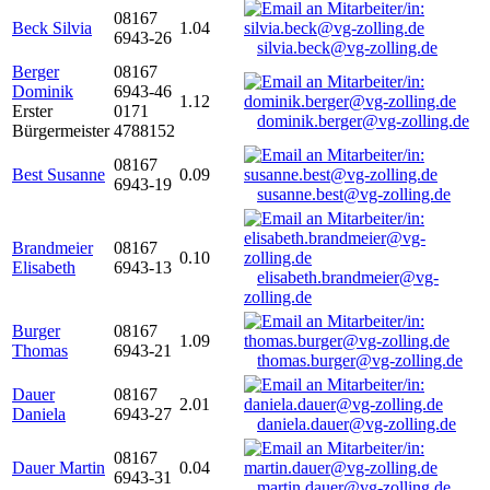
08167
Beck Silvia
1.04
6943-26
silvia.beck@vg-zolling.de
Berger
08167
Dominik
6943-46
1.12
Erster
0171
dominik.berger@vg-zolling.de
Bürgermeister
4788152
08167
Best Susanne
0.09
6943-19
susanne.best@vg-zolling.de
Brandmeier
08167
0.10
Elisabeth
6943-13
elisabeth.brandmeier@vg-
zolling.de
Burger
08167
1.09
Thomas
6943-21
thomas.burger@vg-zolling.de
Dauer
08167
2.01
Daniela
6943-27
daniela.dauer@vg-zolling.de
08167
Dauer Martin
0.04
6943-31
martin.dauer@vg-zolling.de