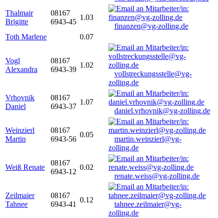
Thalmair
08167
1.03
Brigitte
6943-45
finanzen@vg-zolling.de
Toth Marlene
0.07
Vogl
08167
1.02
Alexandra
6943-39
vollstreckungsstelle@vg-
zolling.de
Vrhovnik
08167
1.07
Daniel
6943-37
daniel.vrhovnik@vg-zolling.de
Weinzierl
08167
0.05
Martin
6943-56
martin.weinzierl@vg-
zolling.de
08167
Weiß Renate
0.02
6943-12
renate.weiss@vg-zolling.de
Zeilmaier
08167
0.12
Tahnee
6943-41
tahnee.zeilmaier@vg-
zolling.de