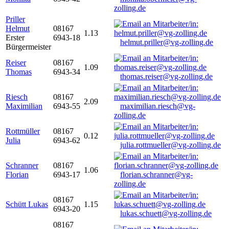
zolling.de
Priller
Helmut
08167
1.13
Erster
6943-18
helmut.priller@vg-zolling.de
Bürgermeister
Reiser
08167
1.09
Thomas
6943-34
thomas.reiser@vg-zolling.de
Riesch
08167
2.09
Maximilian
6943-55
maximilian.riesch@vg-
zolling.de
Rottmüller
08167
0.12
Julia
6943-62
julia.rottmueller@vg-zolling.de
Schranner
08167
1.06
Florian
6943-17
florian.schranner@vg-
zolling.de
08167
Schütt Lukas
1.15
6943-20
lukas.schuett@vg-zolling.de
08167