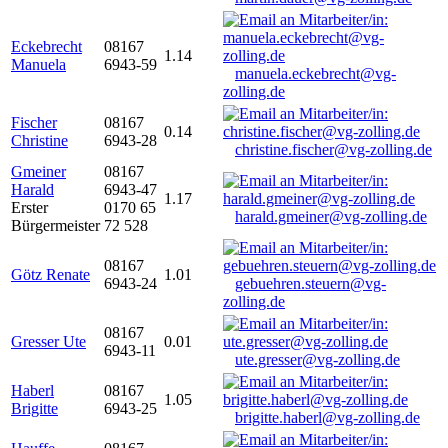
Eckebrecht
08167
1.14
Manuela
6943-59
manuela.eckebrecht@vg-
zolling.de
Fischer
08167
0.14
Christine
6943-28
christine.fischer@vg-zolling.de
Gmeiner
08167
Harald
6943-47
1.17
Erster
0170 65
harald.gmeiner@vg-zolling.de
Bürgermeister
72 528
08167
Götz Renate
1.01
6943-24
gebuehren.steuern@vg-
zolling.de
08167
Gresser Ute
0.01
6943-11
ute.gresser@vg-zolling.de
Haberl
08167
1.05
Brigitte
6943-25
brigitte.haberl@vg-zolling.de