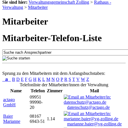
Sie sind hier:
Verwaltungsgemeinschaft Zolling
>
Rathaus -
Verwaltung
>
Mitarbeiter
Mitarbeiter
Mitarbeiter-Telefon-Liste
Sprung zu den Mitarbeitern mit dem Anfangsbuchstaben:
a
B
D
E
F
G
H
K
L
M
N
O
P
R
S
T
V
W
Z
Telefonliste der Mitarbeiter/innen der Verwaltung
Name
Telefon
Zimmer
Mail
09951
actago
99990-
GmbH
20
datenschutz@actago.de
Baier
08167
1.14
Marianne
6943-51
marianne.baier@vg-zolling.de