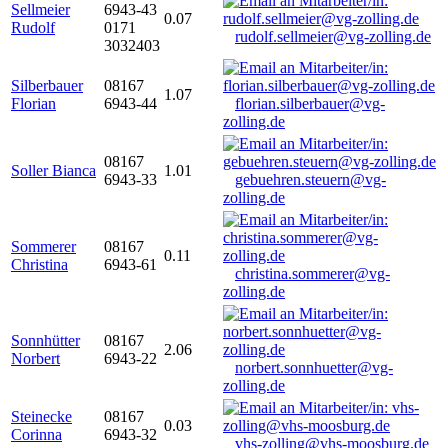
Sellmeier
6943-43
0.07
Rudolf
0171
rudolf.sellmeier@vg-zolling.de
3032403
Silberbauer
08167
1.07
Florian
6943-44
florian.silberbauer@vg-
zolling.de
08167
Soller Bianca
1.01
6943-33
gebuehren.steuern@vg-
zolling.de
Sommerer
08167
0.11
Christina
6943-61
christina.sommerer@vg-
zolling.de
Sonnhütter
08167
2.06
Norbert
6943-22
norbert.sonnhuetter@vg-
zolling.de
Steinecke
08167
0.03
Corinna
6943-32
vhs-zolling@vhs-moosburg.de