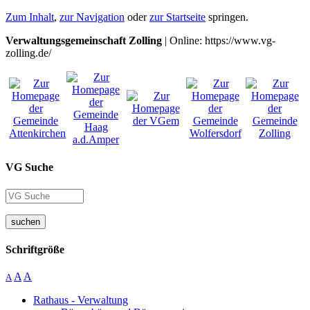
Zum Inhalt
,
zur Navigation
oder
zur Startseite
springen.
Verwaltungsgemeinschaft Zolling
| Online: https://www.vg-
zolling.de/
VG Suche
suchen
Schriftgröße
A
A
A
Rathaus - Verwaltung