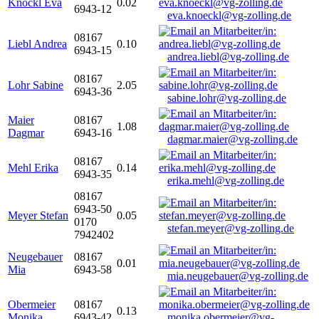
Knöckl Eva
0.02
6943-12
eva.knoeckl@vg-zolling.de
08167
Liebl Andrea
0.10
6943-15
andrea.liebl@vg-zolling.de
08167
Lohr Sabine
2.05
6943-36
sabine.lohr@vg-zolling.de
Maier
08167
1.08
Dagmar
6943-16
dagmar.maier@vg-zolling.de
08167
Mehl Erika
0.14
6943-35
erika.mehl@vg-zolling.de
08167
6943-50
Meyer Stefan
0.05
0170
stefan.meyer@vg-zolling.de
7942402
Neugebauer
08167
0.01
Mia
6943-58
mia.neugebauer@vg-zolling.de
Obermeier
08167
0.13
Monika
6943-42
monika.obermeier@vg-