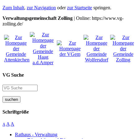
Zum Inhalt
,
zur Navigation
oder
zur Startseite
springen.
Verwaltungsgemeinschaft Zolling
| Online: https://www.vg-
zolling.de/
VG Suche
suchen
Schriftgröße
A
A
A
Rathaus - Verwaltung