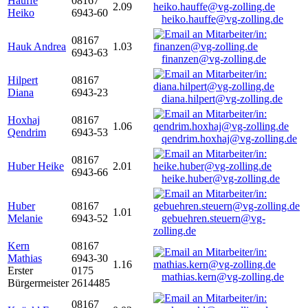
Hauffe
08167
2.09
Heiko
6943-60
heiko.hauffe@vg-zolling.de
08167
Hauk Andrea
1.03
6943-63
finanzen@vg-zolling.de
Hilpert
08167
Diana
6943-23
diana.hilpert@vg-zolling.de
Hoxhaj
08167
1.06
Qendrim
6943-53
qendrim.hoxhaj@vg-zolling.de
08167
Huber Heike
2.01
6943-66
heike.huber@vg-zolling.de
Huber
08167
1.01
Melanie
6943-52
gebuehren.steuern@vg-
zolling.de
Kern
08167
Mathias
6943-30
1.16
Erster
0175
mathias.kern@vg-zolling.de
Bürgermeister
2614485
08167