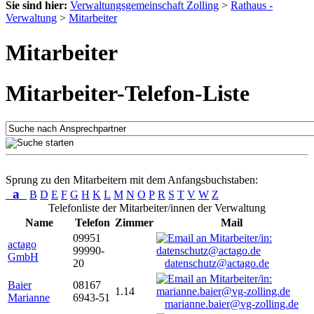
Sie sind hier:
Verwaltungsgemeinschaft Zolling
>
Rathaus -
Verwaltung
>
Mitarbeiter
Mitarbeiter
Mitarbeiter-Telefon-Liste
Sprung zu den Mitarbeitern mit dem Anfangsbuchstaben:
a
B
D
E
F
G
H
K
L
M
N
O
P
R
S
T
V
W
Z
Telefonliste der Mitarbeiter/innen der Verwaltung
Name
Telefon
Zimmer
Mail
09951
actago
99990-
GmbH
20
datenschutz@actago.de
Baier
08167
1.14
Marianne
6943-51
marianne.baier@vg-zolling.de