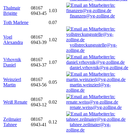
Thalmair
08167
1.03
Brigitte
6943-45
finanzen@vg-zolling.de
Toth Marlene
0.07
Vogl
08167
1.02
Alexandra
6943-39
vollstreckungsstelle@vg-
zolling.de
Vrhovnik
08167
1.07
Daniel
6943-37
daniel.vrhovnik@vg-zolling.de
Weinzierl
08167
0.05
Martin
6943-56
martin.weinzierl@vg-
zolling.de
08167
Weiß Renate
0.02
6943-12
renate.weiss@vg-zolling.de
Zeilmaier
08167
0.12
Tahnee
6943-41
tahnee.zeilmaier@vg-
zolling.de