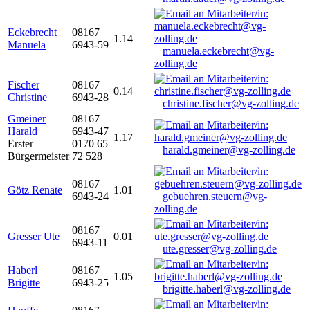
Eckebrecht
08167
1.14
Manuela
6943-59
manuela.eckebrecht@vg-
zolling.de
Fischer
08167
0.14
Christine
6943-28
christine.fischer@vg-zolling.de
Gmeiner
08167
Harald
6943-47
1.17
Erster
0170 65
harald.gmeiner@vg-zolling.de
Bürgermeister
72 528
08167
Götz Renate
1.01
6943-24
gebuehren.steuern@vg-
zolling.de
08167
Gresser Ute
0.01
6943-11
ute.gresser@vg-zolling.de
Haberl
08167
1.05
Brigitte
6943-25
brigitte.haberl@vg-zolling.de