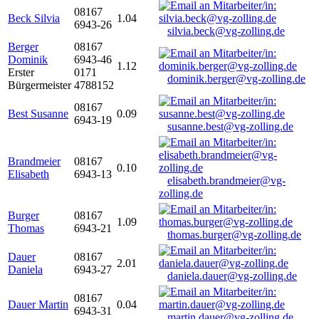
08167
Beck Silvia
1.04
6943-26
silvia.beck@vg-zolling.de
Berger
08167
Dominik
6943-46
1.12
Erster
0171
dominik.berger@vg-zolling.de
Bürgermeister
4788152
08167
Best Susanne
0.09
6943-19
susanne.best@vg-zolling.de
Brandmeier
08167
0.10
Elisabeth
6943-13
elisabeth.brandmeier@vg-
zolling.de
Burger
08167
1.09
Thomas
6943-21
thomas.burger@vg-zolling.de
Dauer
08167
2.01
Daniela
6943-27
daniela.dauer@vg-zolling.de
08167
Dauer Martin
0.04
6943-31
martin.dauer@vg-zolling.de