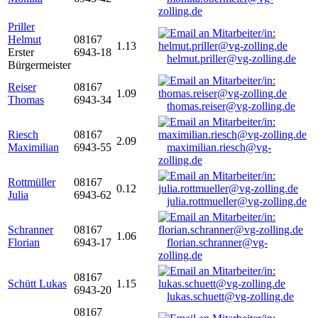
zolling.de
Priller
Helmut
08167
1.13
Erster
6943-18
helmut.priller@vg-zolling.de
Bürgermeister
Reiser
08167
1.09
Thomas
6943-34
thomas.reiser@vg-zolling.de
Riesch
08167
2.09
Maximilian
6943-55
maximilian.riesch@vg-
zolling.de
Rottmüller
08167
0.12
Julia
6943-62
julia.rottmueller@vg-zolling.de
Schranner
08167
1.06
Florian
6943-17
florian.schranner@vg-
zolling.de
08167
Schütt Lukas
1.15
6943-20
lukas.schuett@vg-zolling.de
08167