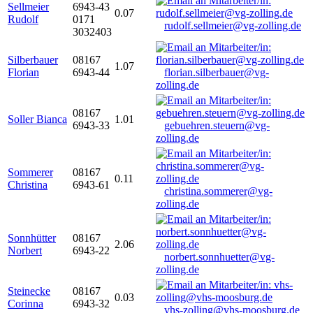
Sellmeier
6943-43
0.07
Rudolf
0171
rudolf.sellmeier@vg-zolling.de
3032403
Silberbauer
08167
1.07
Florian
6943-44
florian.silberbauer@vg-
zolling.de
08167
Soller Bianca
1.01
6943-33
gebuehren.steuern@vg-
zolling.de
Sommerer
08167
0.11
Christina
6943-61
christina.sommerer@vg-
zolling.de
Sonnhütter
08167
2.06
Norbert
6943-22
norbert.sonnhuetter@vg-
zolling.de
Steinecke
08167
0.03
Corinna
6943-32
vhs-zolling@vhs-moosburg.de