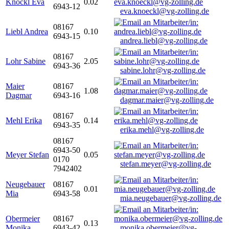
Knöckl Eva
0.02
6943-12
eva.knoeckl@vg-zolling.de
08167
Liebl Andrea
0.10
6943-15
andrea.liebl@vg-zolling.de
08167
Lohr Sabine
2.05
6943-36
sabine.lohr@vg-zolling.de
Maier
08167
1.08
Dagmar
6943-16
dagmar.maier@vg-zolling.de
08167
Mehl Erika
0.14
6943-35
erika.mehl@vg-zolling.de
08167
6943-50
Meyer Stefan
0.05
0170
stefan.meyer@vg-zolling.de
7942402
Neugebauer
08167
0.01
Mia
6943-58
mia.neugebauer@vg-zolling.de
Obermeier
08167
0.13
Monika
6943-42
monika.obermeier@vg-