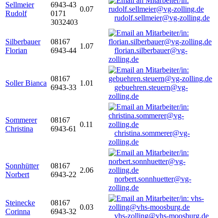
Sellmeier
6943-43
0.07
Rudolf
0171
rudolf.sellmeier@vg-zolling.de
3032403
Silberbauer
08167
1.07
Florian
6943-44
florian.silberbauer@vg-
zolling.de
08167
Soller Bianca
1.01
6943-33
gebuehren.steuern@vg-
zolling.de
Sommerer
08167
0.11
Christina
6943-61
christina.sommerer@vg-
zolling.de
Sonnhütter
08167
2.06
Norbert
6943-22
norbert.sonnhuetter@vg-
zolling.de
Steinecke
08167
0.03
Corinna
6943-32
vhs-zolling@vhs-moosburg.de