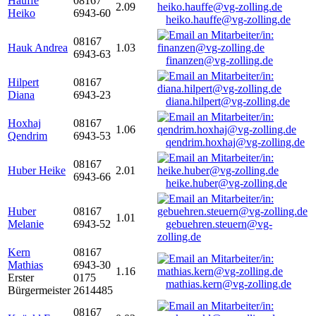
Hauffe
08167
2.09
Heiko
6943-60
heiko.hauffe@vg-zolling.de
08167
Hauk Andrea
1.03
6943-63
finanzen@vg-zolling.de
Hilpert
08167
Diana
6943-23
diana.hilpert@vg-zolling.de
Hoxhaj
08167
1.06
Qendrim
6943-53
qendrim.hoxhaj@vg-zolling.de
08167
Huber Heike
2.01
6943-66
heike.huber@vg-zolling.de
Huber
08167
1.01
Melanie
6943-52
gebuehren.steuern@vg-
zolling.de
Kern
08167
Mathias
6943-30
1.16
Erster
0175
mathias.kern@vg-zolling.de
Bürgermeister
2614485
08167