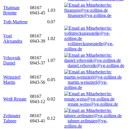
Thalmair
08167
1.03
Brigitte
6943-45
finanzen@vg-zolling.de
Toth Marlene
0.07
Vogl
08167
1.02
Alexandra
6943-39
vollstreckungsstelle@vg-
zolling.de
Vrhovnik
08167
1.07
Daniel
6943-37
daniel.vrhovnik@vg-zolling.de
Weinzierl
08167
0.05
Martin
6943-56
martin.weinzierl@vg-
zolling.de
08167
Weiß Renate
0.02
6943-12
renate.weiss@vg-zolling.de
Zeilmaier
08167
0.12
Tahnee
6943-41
tahnee.zeilmaier@vg-
zolling.de