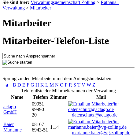
Sie sind hier:
Verwaltungsgemeinschaft Zolling
>
Rathaus -
Verwaltung
>
Mitarbeiter
Mitarbeiter
Mitarbeiter-Telefon-Liste
Sprung zu den Mitarbeitern mit dem Anfangsbuchstaben:
a
B
D
E
F
G
H
K
L
M
N
O
P
R
S
T
V
W
Z
Telefonliste der Mitarbeiter/innen der Verwaltung
Name
Telefon
Zimmer
Mail
09951
actago
99990-
GmbH
20
datenschutz@actago.de
Baier
08167
1.14
Marianne
6943-51
marianne.baier@vg-zolling.de