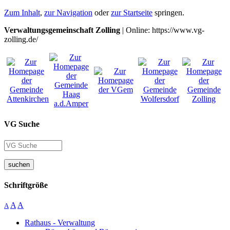
Zum Inhalt
,
zur Navigation
oder
zur Startseite
springen.
Verwaltungsgemeinschaft Zolling
| Online: https://www.vg-
zolling.de/
VG Suche
suchen
Schriftgröße
A
A
A
Rathaus - Verwaltung