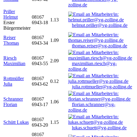
zolling.de
Priller
Helmut
08167
1.13
Erster
6943-18
helmut.priller@vg-zolling.de
Bürgermeister
Reiser
08167
1.09
Thomas
6943-34
thomas.reiser@vg-zolling.de
Riesch
08167
2.09
Maximilian
6943-55
maximilian.riesch@vg-
zolling.de
Rottmüller
08167
0.12
Julia
6943-62
julia.rottmueller@vg-zolling.de
Schranner
08167
1.06
Florian
6943-17
florian.schranner@vg-
zolling.de
08167
Schütt Lukas
1.15
6943-20
lukas.schuett@vg-zolling.de
08167