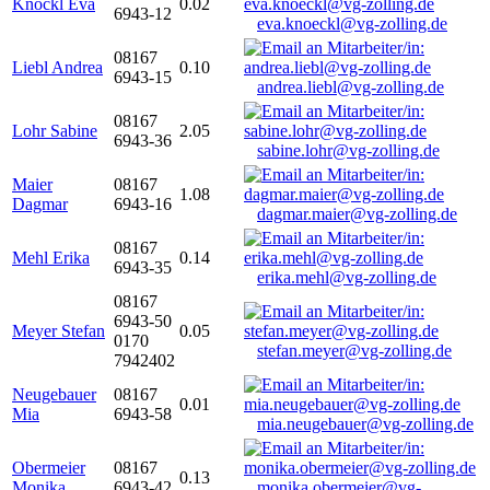
Knöckl Eva
0.02
6943-12
eva.knoeckl@vg-zolling.de
08167
Liebl Andrea
0.10
6943-15
andrea.liebl@vg-zolling.de
08167
Lohr Sabine
2.05
6943-36
sabine.lohr@vg-zolling.de
Maier
08167
1.08
Dagmar
6943-16
dagmar.maier@vg-zolling.de
08167
Mehl Erika
0.14
6943-35
erika.mehl@vg-zolling.de
08167
6943-50
Meyer Stefan
0.05
0170
stefan.meyer@vg-zolling.de
7942402
Neugebauer
08167
0.01
Mia
6943-58
mia.neugebauer@vg-zolling.de
Obermeier
08167
0.13
Monika
6943-42
monika.obermeier@vg-