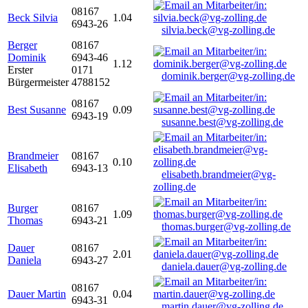
08167
Beck Silvia
1.04
6943-26
silvia.beck@vg-zolling.de
Berger
08167
Dominik
6943-46
1.12
Erster
0171
dominik.berger@vg-zolling.de
Bürgermeister
4788152
08167
Best Susanne
0.09
6943-19
susanne.best@vg-zolling.de
Brandmeier
08167
0.10
Elisabeth
6943-13
elisabeth.brandmeier@vg-
zolling.de
Burger
08167
1.09
Thomas
6943-21
thomas.burger@vg-zolling.de
Dauer
08167
2.01
Daniela
6943-27
daniela.dauer@vg-zolling.de
08167
Dauer Martin
0.04
6943-31
martin.dauer@vg-zolling.de