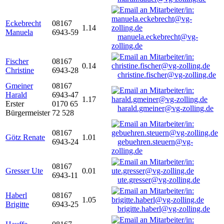
Eckebrecht
08167
1.14
Manuela
6943-59
manuela.eckebrecht@vg-
zolling.de
Fischer
08167
0.14
Christine
6943-28
christine.fischer@vg-zolling.de
Gmeiner
08167
Harald
6943-47
1.17
Erster
0170 65
harald.gmeiner@vg-zolling.de
Bürgermeister
72 528
08167
Götz Renate
1.01
6943-24
gebuehren.steuern@vg-
zolling.de
08167
Gresser Ute
0.01
6943-11
ute.gresser@vg-zolling.de
Haberl
08167
1.05
Brigitte
6943-25
brigitte.haberl@vg-zolling.de