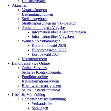
Haushaltspläne
Aktuelles
Veranstaltungen
Bekanntmachungen
Stellenangebote
Straßensperrungen im VG-Bereich
Ausschreibungen / Vergabe
Information über Ausschreibungen
Information über Vergaben
Wahlen / Abstimmungen
Kommunalwahl 2026
Bundestagswahl 2025
Europawahl 2024
Notrufnummern
Behördenservice Online
Online Services
Sicheres Kontaktformular
Fundbüro online
Ratsinformationssystem
Beschwerdemanagement
SEPA Lastschriftmandat
Über die VG-Zolling
Gemeinschaftsversammlung
Verbandsräte
Satzungen