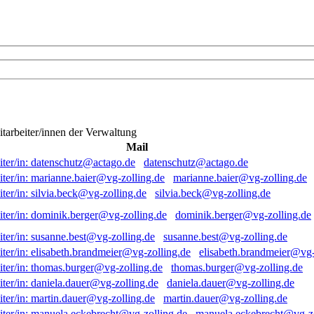
itarbeiter/innen der Verwaltung
Mail
datenschutz@actago.de
marianne.baier@vg-zolling.de
silvia.beck@vg-zolling.de
dominik.berger@vg-zolling.de
susanne.best@vg-zolling.de
elisabeth.brandmeier@vg-
thomas.burger@vg-zolling.de
daniela.dauer@vg-zolling.de
martin.dauer@vg-zolling.de
manuela.eckebrecht@vg-zo