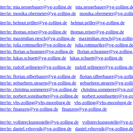
mia.neugebauer@vg-zolling.d
monika.obermeier@vg-zolli
helmut.priller@vg-zolling.de
thomas.reiser@vg-zolling.de
maximilian.riesch@vg-zollin
julia.rottmueller@vg-zolling.d
florian.schranner@vg-zolling
lukas.schuett@vg-zolling.de
rudolf.sellmeier@vg-zolling.de
florian.silberbauer@vg-zolli
gebuehren.steuern@vg-zolli
christina.sommerer@vg-zol
norbert.sonnhuetter@vg-zo
vhs-zolling@vhs-moosburg.de
finanzen@vg-zolling.de
vollstreckungsstelle@vg-zo
daniel.vrhovnik@vg-zolling.d