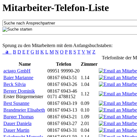
Mitarbeiter-Telefon-Liste
Sprung zu den Mitarbeitern mit dem Anfangsbuchstaben:
a
B
D
E
F
G
H
K
L
M
N
O
P
R
S
T
V
W
Z
Telefonliste der M
Name
Telefon
Zimmer
actago GmbH
09951 99990-20
Baier Marianne
08167 6943-51
1.14
Beck Silvia
08167 6943-26
1.04
Berger Dominik
08167 6943-46
1.12
Erster Bürgermeister
0171 4788152
Best Susanne
08167 6943-19
0.09
Brandmeier Elisabeth
08167 6943-13
0.10
Burger Thomas
08167 6943-21
1.09
Dauer Daniela
08167 6943-27
2.01
Dauer Martin
08167 6943-31
0.04
Eckebrecht Manuela
08167 6943-59
1.14