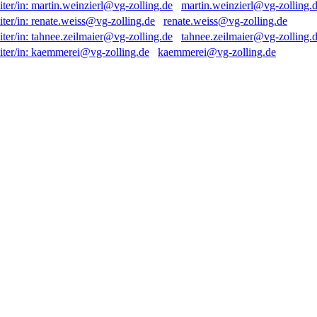
martin.weinzierl@vg-zolling.
renate.weiss@vg-zolling.de
tahnee.zeilmaier@vg-zolling.
kaemmerei@vg-zolling.de