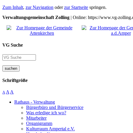
Zum Inhalt
,
zur Navigation
oder
zur Startseite
springen.
Verwaltungsgemeinschaft Zolling
| Online: https://www.vg-zolling.
VG Suche
suchen
Schriftgröße
A
A
A
Rathaus - Verwaltung
Bürgerbüro und Bürgerservice
Was erledige ich wo?
Mitarbeiter
Organigramm
Kulturraum Ampertal e.V.