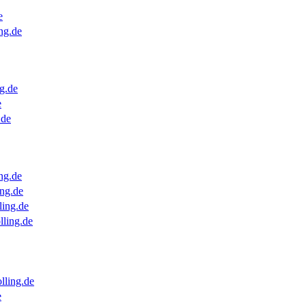
e
ng.de
g.de
e
.de
ng.de
ng.de
ling.de
lling.de
lling.de
e