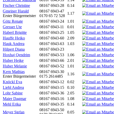
Fischer Christine
08167 6943-28
0.14
Gmeiner Harald
08167 6943-47
1.17
Erster Bürgermeister
0170 65 72 528
Götz Renate
08167 6943-24
1.01
Gresser Ute
08167 6943-11
0.01
Haberl Brigitte
08167 6943-25
1.05
Hauffe Heiko
08167 6943-60
2.09
Hauk Andrea
08167 6943-63
1.03
Hilpert Diana
08167 6943-23
Hoxhaj Qendrim
08167 6943-53
1.06
Huber Heike
08167 6943-66
2.01
Huber Melanie
08167 6943-52
1.01
Kern Mathias
08167 6943-30
1.16
Erster Bürgermeister
0175 2614485
Knöckl Eva
08167 6943-12
0.02
Liebl Andrea
08167 6943-15
0.10
Lohr Sabine
08167 6943-36
2.05
Maier Dagmar
08167 6943-16
1.08
Mehl Erika
08167 6943-35
0.14
08167 6943-50
Meyer Stefan
0.05