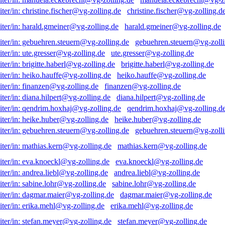
christine.fischer@vg-zolling.d
harald.gmeiner@vg-zolling.de
gebuehren.steuern@vg-zolli
ute.gresser@vg-zolling.de
brigitte.haberl@vg-zolling.de
heiko.hauffe@vg-zolling.de
finanzen@vg-zolling.de
diana.hilpert@vg-zolling.de
qendrim.hoxhaj@vg-zolling.d
heike.huber@vg-zolling.de
gebuehren.steuern@vg-zolli
mathias.kern@vg-zolling.de
eva.knoeckl@vg-zolling.de
andrea.liebl@vg-zolling.de
sabine.lohr@vg-zolling.de
dagmar.maier@vg-zolling.de
erika.mehl@vg-zolling.de
stefan.meyer@vg-zolling.de