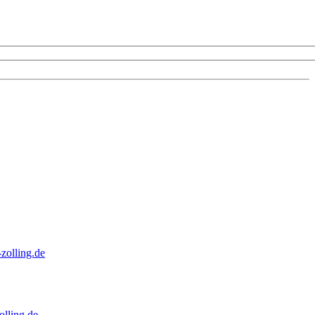
zolling.de
lling.de