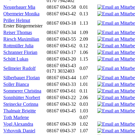
0170 7942402
Neugebauer Mia
08167 6943-58
0.01
Obermeier Monika
08167 6943-42
0.13
Priller Helmut
08167 6943-18
1.13
Erster Bürgermeister
Reiser Thomas
08167 6943-34
1.09
Riesch Maximilian
08167 6943-55
2.09
Rottmüller Julia
08167 6943-62
0.12
Schranner Florian
08167 6943-17
1.06
Schütt Lukas
08167 6943-20
1.15
08167 6943-43
Sellmeier Rudolf
0.07
0171 3032403
Silberbauer Florian
08167 6943-44
1.07
Soller Bianca
08167 6943-33
1.01
Sommerer Christina
08167 6943-61
0.11
Sonnhütter Norbert
08167 6943-22
2.06
Steinecke Corinna
08167 6943-32
0.03
Thalmair Brigitte
08167 6943-45
1.03
Toth Marlene
0.07
Vogl Alexandra
08167 6943-39
1.02
Vrhovnik Daniel
08167 6943-37
1.07