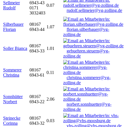
Sellmeier
6943-43
0.07
Rudolf
0171
rudolf.sellmeier@vg-zolling.de
3032403
Silberbauer
08167
1.07
Florian
6943-44
florian.silberbauer@vg-
zolling.de
08167
Soller Bianca
1.01
6943-33
gebuehren.steuern@vg-
zolling.de
Sommerer
08167
0.11
Christina
6943-61
christina.sommerer@vg-
zolling.de
Sonnhütter
08167
2.06
Norbert
6943-22
norbert.sonnhuetter@vg-
zolling.de
Steinecke
08167
0.03
Corinna
6943-32
vhs-zolling@vhs-moosburg.de