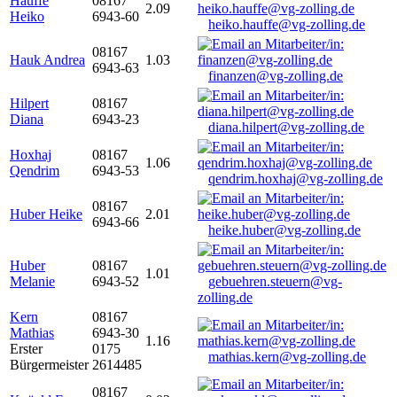
Hauffe
08167
2.09
Heiko
6943-60
heiko.hauffe@vg-zolling.de
08167
Hauk Andrea
1.03
6943-63
finanzen@vg-zolling.de
Hilpert
08167
Diana
6943-23
diana.hilpert@vg-zolling.de
Hoxhaj
08167
1.06
Qendrim
6943-53
qendrim.hoxhaj@vg-zolling.de
08167
Huber Heike
2.01
6943-66
heike.huber@vg-zolling.de
Huber
08167
1.01
Melanie
6943-52
gebuehren.steuern@vg-
zolling.de
Kern
08167
Mathias
6943-30
1.16
Erster
0175
mathias.kern@vg-zolling.de
Bürgermeister
2614485
08167