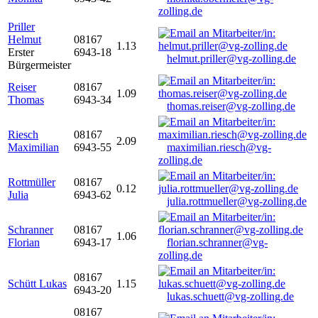
zolling.de
Priller
Helmut
08167
1.13
Erster
6943-18
helmut.priller@vg-zolling.de
Bürgermeister
Reiser
08167
1.09
Thomas
6943-34
thomas.reiser@vg-zolling.de
Riesch
08167
2.09
Maximilian
6943-55
maximilian.riesch@vg-
zolling.de
Rottmüller
08167
0.12
Julia
6943-62
julia.rottmueller@vg-zolling.de
Schranner
08167
1.06
Florian
6943-17
florian.schranner@vg-
zolling.de
08167
Schütt Lukas
1.15
6943-20
lukas.schuett@vg-zolling.de
08167