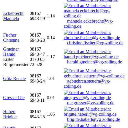
Eckebrecht
08167
1.14
Manuela
6943-59
manuela.eckebrecht@vg-
zolling.de
Fischer
08167
0.14
Christine
6943-28
christine.fischer@vg-zolling.de
Gmeiner
08167
Harald
6943-47
1.17
Erster
0170 65
harald.gmeiner@vg-zolling.de
Bürgermeister
72 528
08167
Götz Renate
1.01
6943-24
gebuehren.steuern@vg-
zolling.de
08167
Gresser Ute
0.01
6943-11
ute.gresser@vg-zolling.de
Haberl
08167
1.05
Brigitte
6943-25
brigitte.haberl@vg-zolling.de