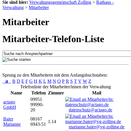
Sie sind hier:
Verwaltungsgemeinschaft Zolling
>
Rathaus -
Verwaltung
>
Mitarbeiter
Mitarbeiter
Mitarbeiter-Telefon-Liste
Sprung zu den Mitarbeitern mit dem Anfangsbuchstaben:
a
B
D
E
F
G
H
K
L
M
N
O
P
R
S
T
V
W
Z
Telefonliste der Mitarbeiter/innen der Verwaltung
Name
Telefon
Zimmer
Mail
09951
actago
99990-
GmbH
20
datenschutz@actago.de
Baier
08167
1.14
Marianne
6943-51
marianne.baier@vg-zolling.de