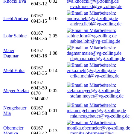
Knöckl Eva
0.02
6943-12
eva.knoeckl@vg-zolling.de
08167
Liebl Andrea
0.10
6943-15
andrea.liebl@vg-zolling.de
08167
Lohr Sabine
2.05
6943-36
sabine.lohr@vg-zolling.de
Maier
08167
1.08
Dagmar
6943-16
dagmar.maier@vg-zolling.de
08167
Mehl Erika
0.14
6943-35
erika.mehl@vg-zolling.de
08167
6943-50
Meyer Stefan
0.05
0170
stefan.meyer@vg-zolling.de
7942402
Neugebauer
08167
0.01
Mia
6943-58
mia.neugebauer@vg-zolling.de
Obermeier
08167
0.13
Monika
6943-42
monika.obermeier@vg-