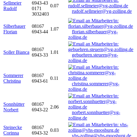
Sellmeier
6943-43
0.07
Rudolf
0171
rudolf.sellmeier@vg-zolling.de
3032403
Silberbauer
08167
1.07
Florian
6943-44
florian.silberbauer@vg-
zolling.de
08167
Soller Bianca
1.01
6943-33
gebuehren.steuern@vg-
zolling.de
Sommerer
08167
0.11
Christina
6943-61
christina.sommerer@vg-
zolling.de
Sonnhütter
08167
2.06
Norbert
6943-22
norbert.sonnhuetter@vg-
zolling.de
Steinecke
08167
0.03
Corinna
6943-32
vhs-zolling@vhs-moosburg.de