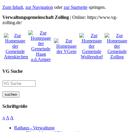
Zum Inhalt
,
zur Navigation
oder
zur Startseite
springen.
Verwaltungsgemeinschaft Zolling
| Online: https://www.vg-
zolling.de/
VG Suche
suchen
Schriftgröße
A
A
A
Rathaus - Verwaltung