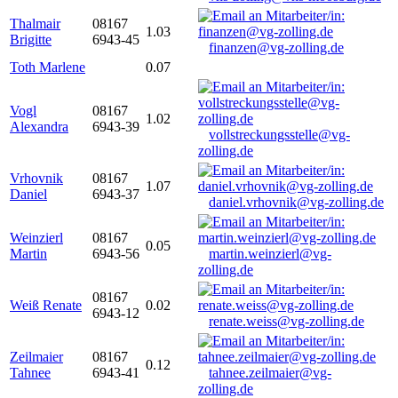
Thalmair
08167
1.03
Brigitte
6943-45
finanzen@vg-zolling.de
Toth Marlene
0.07
Vogl
08167
1.02
Alexandra
6943-39
vollstreckungsstelle@vg-
zolling.de
Vrhovnik
08167
1.07
Daniel
6943-37
daniel.vrhovnik@vg-zolling.de
Weinzierl
08167
0.05
Martin
6943-56
martin.weinzierl@vg-
zolling.de
08167
Weiß Renate
0.02
6943-12
renate.weiss@vg-zolling.de
Zeilmaier
08167
0.12
Tahnee
6943-41
tahnee.zeilmaier@vg-
zolling.de