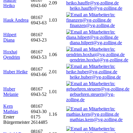
Hauffe
08167
2.09
Heiko
6943-60
heiko.hauffe@vg-zolling.de
08167
Hauk Andrea
1.03
6943-63
finanzen@vg-zolling.de
Hilpert
08167
Diana
6943-23
diana.hilpert@vg-zolling.de
Hoxhaj
08167
1.06
Qendrim
6943-53
qendrim.hoxhaj@vg-zolling.de
08167
Huber Heike
2.01
6943-66
heike.huber@vg-zolling.de
Huber
08167
1.01
Melanie
6943-52
gebuehren.steuern@vg-
zolling.de
Kern
08167
Mathias
6943-30
1.16
Erster
0175
mathias.kern@vg-zolling.de
Bürgermeister
2614485
08167