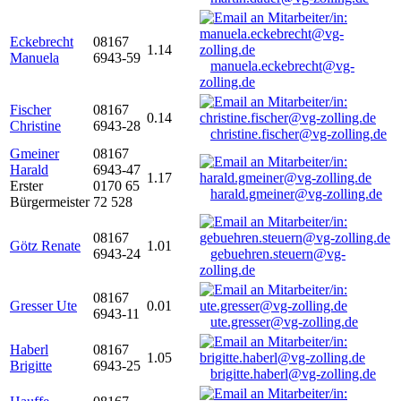
Eckebrecht
08167
1.14
Manuela
6943-59
manuela.eckebrecht@vg-
zolling.de
Fischer
08167
0.14
Christine
6943-28
christine.fischer@vg-zolling.de
Gmeiner
08167
Harald
6943-47
1.17
Erster
0170 65
harald.gmeiner@vg-zolling.de
Bürgermeister
72 528
08167
Götz Renate
1.01
6943-24
gebuehren.steuern@vg-
zolling.de
08167
Gresser Ute
0.01
6943-11
ute.gresser@vg-zolling.de
Haberl
08167
1.05
Brigitte
6943-25
brigitte.haberl@vg-zolling.de