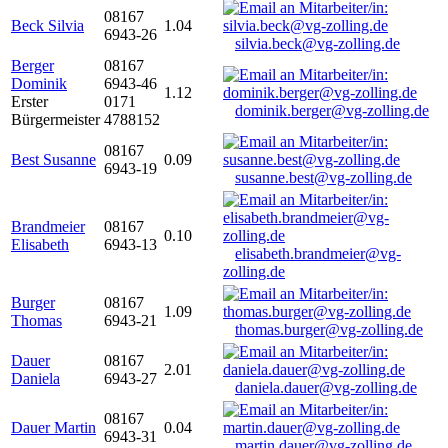
08167
Beck Silvia
1.04
6943-26
silvia.beck@vg-zolling.de
Berger
08167
Dominik
6943-46
1.12
Erster
0171
dominik.berger@vg-zolling.de
Bürgermeister
4788152
08167
Best Susanne
0.09
6943-19
susanne.best@vg-zolling.de
Brandmeier
08167
0.10
Elisabeth
6943-13
elisabeth.brandmeier@vg-
zolling.de
Burger
08167
1.09
Thomas
6943-21
thomas.burger@vg-zolling.de
Dauer
08167
2.01
Daniela
6943-27
daniela.dauer@vg-zolling.de
08167
Dauer Martin
0.04
6943-31
martin.dauer@vg-zolling.de