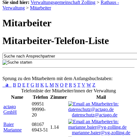
Sie sind hier:
Verwaltungsgemeinschaft Zolling
>
Rathaus -
Verwaltung
>
Mitarbeiter
Mitarbeiter
Mitarbeiter-Telefon-Liste
Sprung zu den Mitarbeitern mit dem Anfangsbuchstaben:
a
B
D
E
F
G
H
K
L
M
N
O
P
R
S
T
V
W
Z
Telefonliste der Mitarbeiter/innen der Verwaltung
Name
Telefon
Zimmer
Mail
09951
actago
99990-
GmbH
20
datenschutz@actago.de
Baier
08167
1.14
Marianne
6943-51
marianne.baier@vg-zolling.de