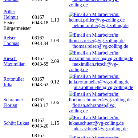
zolling.de
Priller
Helmut
08167
1.13
Erster
6943-18
helmut.priller@vg-zolling.de
Bürgermeister
Reiser
08167
1.09
Thomas
6943-34
thomas.reiser@vg-zolling.de
Riesch
08167
2.09
Maximilian
6943-55
maximilian.riesch@vg-
zolling.de
Rottmüller
08167
0.12
Julia
6943-62
julia.rottmueller@vg-zolling.de
Schranner
08167
1.06
Florian
6943-17
florian.schranner@vg-
zolling.de
08167
Schütt Lukas
1.15
6943-20
lukas.schuett@vg-zolling.de
08167