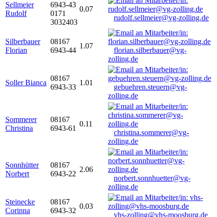
Sellmeier
6943-43
0.07
Rudolf
0171
rudolf.sellmeier@vg-zolling.de
3032403
Silberbauer
08167
1.07
Florian
6943-44
florian.silberbauer@vg-
zolling.de
08167
Soller Bianca
1.01
6943-33
gebuehren.steuern@vg-
zolling.de
Sommerer
08167
0.11
Christina
6943-61
christina.sommerer@vg-
zolling.de
Sonnhütter
08167
2.06
Norbert
6943-22
norbert.sonnhuetter@vg-
zolling.de
Steinecke
08167
0.03
Corinna
6943-32
vhs-zolling@vhs-moosburg.de