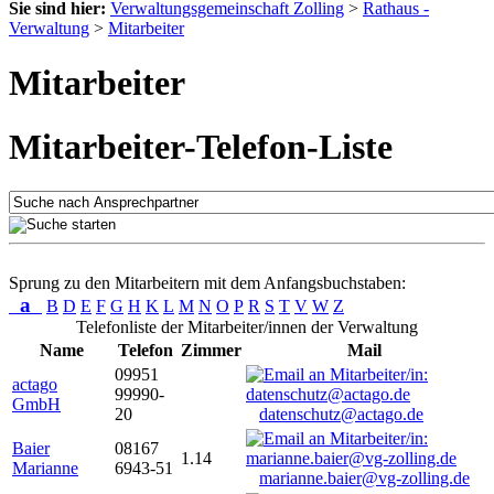
Sie sind hier:
Verwaltungsgemeinschaft Zolling
>
Rathaus -
Verwaltung
>
Mitarbeiter
Mitarbeiter
Mitarbeiter-Telefon-Liste
Sprung zu den Mitarbeitern mit dem Anfangsbuchstaben:
a
B
D
E
F
G
H
K
L
M
N
O
P
R
S
T
V
W
Z
Telefonliste der Mitarbeiter/innen der Verwaltung
Name
Telefon
Zimmer
Mail
09951
actago
99990-
GmbH
20
datenschutz@actago.de
Baier
08167
1.14
Marianne
6943-51
marianne.baier@vg-zolling.de