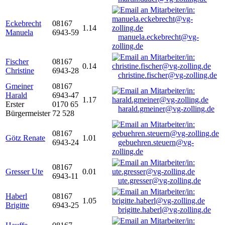
Eckebrecht
08167
1.14
Manuela
6943-59
manuela.eckebrecht@vg-
zolling.de
Fischer
08167
0.14
Christine
6943-28
christine.fischer@vg-zolling.de
Gmeiner
08167
Harald
6943-47
1.17
Erster
0170 65
harald.gmeiner@vg-zolling.de
Bürgermeister
72 528
08167
Götz Renate
1.01
6943-24
gebuehren.steuern@vg-
zolling.de
08167
Gresser Ute
0.01
6943-11
ute.gresser@vg-zolling.de
Haberl
08167
1.05
Brigitte
6943-25
brigitte.haberl@vg-zolling.de