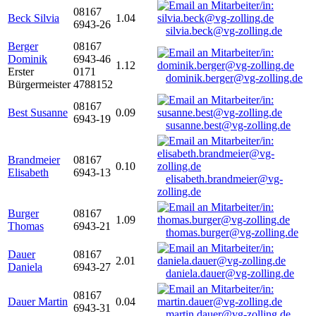
08167
Beck Silvia
1.04
6943-26
silvia.beck@vg-zolling.de
Berger
08167
Dominik
6943-46
1.12
Erster
0171
dominik.berger@vg-zolling.de
Bürgermeister
4788152
08167
Best Susanne
0.09
6943-19
susanne.best@vg-zolling.de
Brandmeier
08167
0.10
Elisabeth
6943-13
elisabeth.brandmeier@vg-
zolling.de
Burger
08167
1.09
Thomas
6943-21
thomas.burger@vg-zolling.de
Dauer
08167
2.01
Daniela
6943-27
daniela.dauer@vg-zolling.de
08167
Dauer Martin
0.04
6943-31
martin.dauer@vg-zolling.de