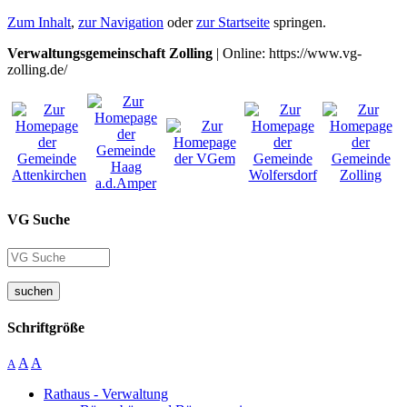
Zum Inhalt
,
zur Navigation
oder
zur Startseite
springen.
Verwaltungsgemeinschaft Zolling
| Online: https://www.vg-
zolling.de/
VG Suche
suchen
Schriftgröße
A
A
A
Rathaus - Verwaltung