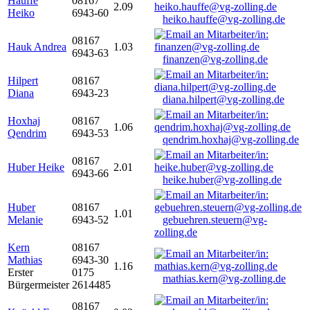
Hauffe
08167
2.09
Heiko
6943-60
heiko.hauffe@vg-zolling.de
08167
Hauk Andrea
1.03
6943-63
finanzen@vg-zolling.de
Hilpert
08167
Diana
6943-23
diana.hilpert@vg-zolling.de
Hoxhaj
08167
1.06
Qendrim
6943-53
qendrim.hoxhaj@vg-zolling.de
08167
Huber Heike
2.01
6943-66
heike.huber@vg-zolling.de
Huber
08167
1.01
Melanie
6943-52
gebuehren.steuern@vg-
zolling.de
Kern
08167
Mathias
6943-30
1.16
Erster
0175
mathias.kern@vg-zolling.de
Bürgermeister
2614485
08167