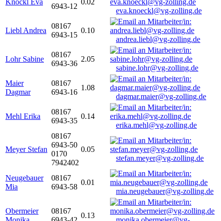
Knöckl Eva
0.02
6943-12
eva.knoeckl@vg-zolling.de
08167
Liebl Andrea
0.10
6943-15
andrea.liebl@vg-zolling.de
08167
Lohr Sabine
2.05
6943-36
sabine.lohr@vg-zolling.de
Maier
08167
1.08
Dagmar
6943-16
dagmar.maier@vg-zolling.de
08167
Mehl Erika
0.14
6943-35
erika.mehl@vg-zolling.de
08167
6943-50
Meyer Stefan
0.05
0170
stefan.meyer@vg-zolling.de
7942402
Neugebauer
08167
0.01
Mia
6943-58
mia.neugebauer@vg-zolling.de
Obermeier
08167
0.13
Monika
6943-42
monika.obermeier@vg-