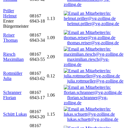
zolling.de
Priller
Helmut
08167
1.13
Erster
6943-18
helmut.priller@vg-zolling.de
Bürgermeister
Reiser
08167
1.09
Thomas
6943-34
thomas.reiser@vg-zolling.de
Riesch
08167
2.09
Maximilian
6943-55
maximilian.riesch@vg-
zolling.de
Rottmüller
08167
0.12
Julia
6943-62
julia.rottmueller@vg-zolling.de
Schranner
08167
1.06
Florian
6943-17
florian.schranner@vg-
zolling.de
08167
Schütt Lukas
1.15
6943-20
lukas.schuett@vg-zolling.de
08167