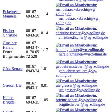
Eckebrecht
08167
1.14
Manuela
6943-59
manuela.eckebrecht@vg-
zolling.de
Fischer
08167
0.14
Christine
6943-28
christine.fischer@vg-zolling.de
Gmeiner
08167
Harald
6943-47
1.17
Erster
0170 65
harald.gmeiner@vg-zolling.de
Bürgermeister
72 528
08167
Götz Renate
1.01
6943-24
gebuehren.steuern@vg-
zolling.de
08167
Gresser Ute
0.01
6943-11
ute.gresser@vg-zolling.de
Haberl
08167
1.05
Brigitte
6943-25
brigitte.haberl@vg-zolling.de