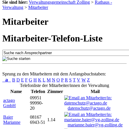
Sie sind hier:
Verwaltungsgemeinschaft Zolling
>
Rathaus -
Verwaltung
>
Mitarbeiter
Mitarbeiter
Mitarbeiter-Telefon-Liste
Sprung zu den Mitarbeitern mit dem Anfangsbuchstaben:
a
B
D
E
F
G
H
K
L
M
N
O
P
R
S
T
V
W
Z
Telefonliste der Mitarbeiter/innen der Verwaltung
Name
Telefon
Zimmer
Mail
09951
actago
99990-
GmbH
20
datenschutz@actago.de
Baier
08167
1.14
Marianne
6943-51
marianne.baier@vg-zolling.de