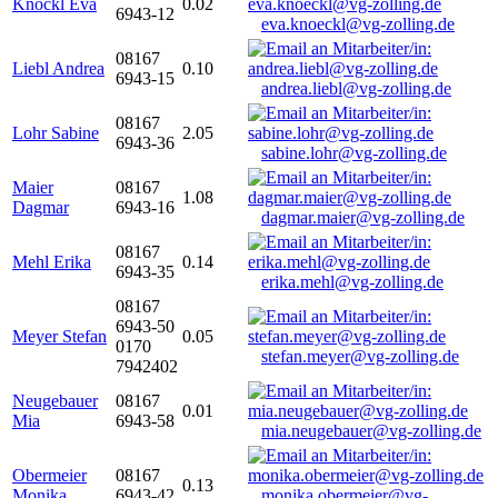
Knöckl Eva
0.02
6943-12
eva.knoeckl@vg-zolling.de
08167
Liebl Andrea
0.10
6943-15
andrea.liebl@vg-zolling.de
08167
Lohr Sabine
2.05
6943-36
sabine.lohr@vg-zolling.de
Maier
08167
1.08
Dagmar
6943-16
dagmar.maier@vg-zolling.de
08167
Mehl Erika
0.14
6943-35
erika.mehl@vg-zolling.de
08167
6943-50
Meyer Stefan
0.05
0170
stefan.meyer@vg-zolling.de
7942402
Neugebauer
08167
0.01
Mia
6943-58
mia.neugebauer@vg-zolling.de
Obermeier
08167
0.13
Monika
6943-42
monika.obermeier@vg-