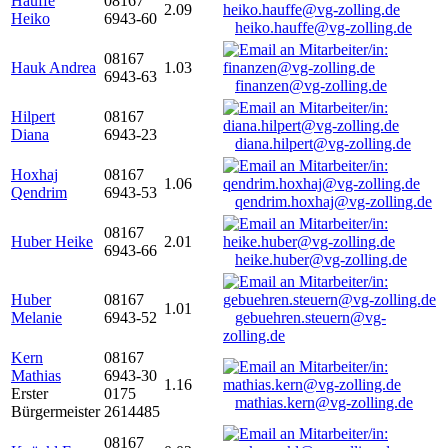
Hauffe
08167
2.09
Heiko
6943-60
heiko.hauffe@vg-zolling.de
08167
Hauk Andrea
1.03
6943-63
finanzen@vg-zolling.de
Hilpert
08167
Diana
6943-23
diana.hilpert@vg-zolling.de
Hoxhaj
08167
1.06
Qendrim
6943-53
qendrim.hoxhaj@vg-zolling.de
08167
Huber Heike
2.01
6943-66
heike.huber@vg-zolling.de
Huber
08167
1.01
Melanie
6943-52
gebuehren.steuern@vg-
zolling.de
Kern
08167
Mathias
6943-30
1.16
Erster
0175
mathias.kern@vg-zolling.de
Bürgermeister
2614485
08167