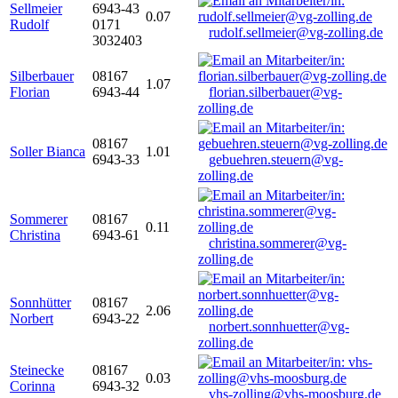
Sellmeier
6943-43
0.07
Rudolf
0171
rudolf.sellmeier@vg-zolling.de
3032403
Silberbauer
08167
1.07
Florian
6943-44
florian.silberbauer@vg-
zolling.de
08167
Soller Bianca
1.01
6943-33
gebuehren.steuern@vg-
zolling.de
Sommerer
08167
0.11
Christina
6943-61
christina.sommerer@vg-
zolling.de
Sonnhütter
08167
2.06
Norbert
6943-22
norbert.sonnhuetter@vg-
zolling.de
Steinecke
08167
0.03
Corinna
6943-32
vhs-zolling@vhs-moosburg.de