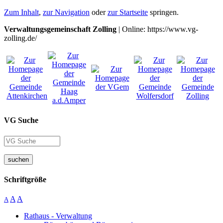
Zum Inhalt
,
zur Navigation
oder
zur Startseite
springen.
Verwaltungsgemeinschaft Zolling
| Online: https://www.vg-
zolling.de/
VG Suche
suchen
Schriftgröße
A
A
A
Rathaus - Verwaltung