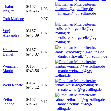
Thalmair
08167
1.03
Brigitte
6943-45
finanzen@vg-zolling.de
Toth Marlene
0.07
Vogl
08167
1.02
Alexandra
6943-39
vollstreckungsstelle@vg-
zolling.de
Vrhovnik
08167
1.07
Daniel
6943-37
daniel.vrhovnik@vg-zolling.de
Weinzierl
08167
0.05
Martin
6943-56
martin.weinzierl@vg-
zolling.de
08167
Weiß Renate
0.02
6943-12
renate.weiss@vg-zolling.de
Zeilmaier
08167
0.12
Tahnee
6943-41
tahnee.zeilmaier@vg-
zolling.de