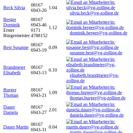
08167
Beck Silvia
1.04
6943-26
silvia.beck@vg-zolling.de
Berger
08167
Dominik
6943-46
1.12
Erster
0171
dominik.berger@vg-zolling.de
Bürgermeister
4788152
08167
Best Susanne
0.09
6943-19
susanne.best@vg-zolling.de
Brandmeier
08167
0.10
Elisabeth
6943-13
elisabeth.brandmeier@vg-
zolling.de
Burger
08167
1.09
Thomas
6943-21
thomas.burger@vg-zolling.de
Dauer
08167
2.01
Daniela
6943-27
daniela.dauer@vg-zolling.de
08167
Dauer Martin
0.04
6943-31
martin.dauer@vg-zolling.de