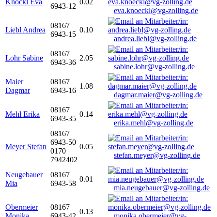
Knöckl Eva
0.02
6943-12
eva.knoeckl@vg-zolling.de
08167
Liebl Andrea
0.10
6943-15
andrea.liebl@vg-zolling.de
08167
Lohr Sabine
2.05
6943-36
sabine.lohr@vg-zolling.de
Maier
08167
1.08
Dagmar
6943-16
dagmar.maier@vg-zolling.de
08167
Mehl Erika
0.14
6943-35
erika.mehl@vg-zolling.de
08167
6943-50
Meyer Stefan
0.05
0170
stefan.meyer@vg-zolling.de
7942402
Neugebauer
08167
0.01
Mia
6943-58
mia.neugebauer@vg-zolling.de
Obermeier
08167
0.13
Monika
6943-42
monika.obermeier@vg-