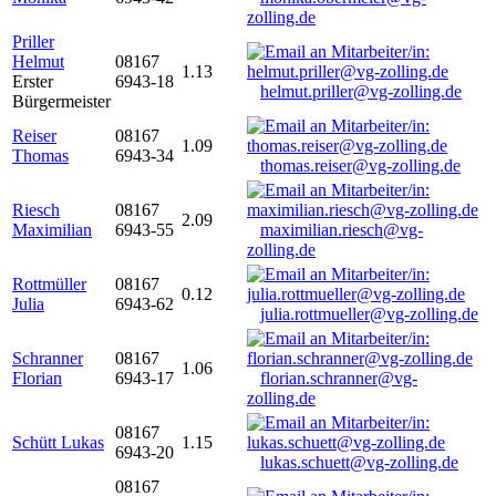
zolling.de
Priller
Helmut
08167
1.13
Erster
6943-18
helmut.priller@vg-zolling.de
Bürgermeister
Reiser
08167
1.09
Thomas
6943-34
thomas.reiser@vg-zolling.de
Riesch
08167
2.09
Maximilian
6943-55
maximilian.riesch@vg-
zolling.de
Rottmüller
08167
0.12
Julia
6943-62
julia.rottmueller@vg-zolling.de
Schranner
08167
1.06
Florian
6943-17
florian.schranner@vg-
zolling.de
08167
Schütt Lukas
1.15
6943-20
lukas.schuett@vg-zolling.de
08167