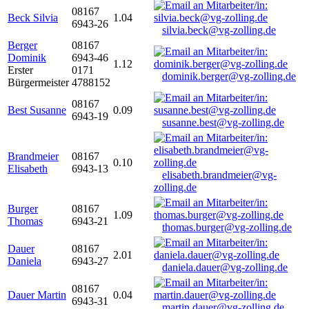
08167
Beck Silvia
1.04
6943-26
silvia.beck@vg-zolling.de
Berger
08167
Dominik
6943-46
1.12
Erster
0171
dominik.berger@vg-zolling.de
Bürgermeister
4788152
08167
Best Susanne
0.09
6943-19
susanne.best@vg-zolling.de
Brandmeier
08167
0.10
Elisabeth
6943-13
elisabeth.brandmeier@vg-
zolling.de
Burger
08167
1.09
Thomas
6943-21
thomas.burger@vg-zolling.de
Dauer
08167
2.01
Daniela
6943-27
daniela.dauer@vg-zolling.de
08167
Dauer Martin
0.04
6943-31
martin.dauer@vg-zolling.de