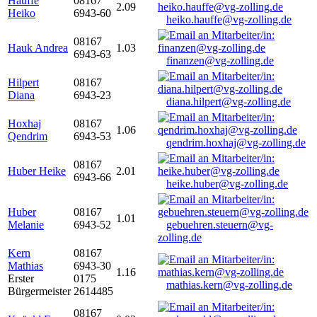
Hauffe
08167
2.09
Heiko
6943-60
heiko.hauffe@vg-zolling.de
08167
Hauk Andrea
1.03
6943-63
finanzen@vg-zolling.de
Hilpert
08167
Diana
6943-23
diana.hilpert@vg-zolling.de
Hoxhaj
08167
1.06
Qendrim
6943-53
qendrim.hoxhaj@vg-zolling.de
08167
Huber Heike
2.01
6943-66
heike.huber@vg-zolling.de
Huber
08167
1.01
Melanie
6943-52
gebuehren.steuern@vg-
zolling.de
Kern
08167
Mathias
6943-30
1.16
Erster
0175
mathias.kern@vg-zolling.de
Bürgermeister
2614485
08167