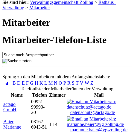
Sie sind hier:
Verwaltungsgemeinschaft Zolling
>
Rathaus -
Verwaltung
>
Mitarbeiter
Mitarbeiter
Mitarbeiter-Telefon-Liste
Sprung zu den Mitarbeitern mit dem Anfangsbuchstaben:
a
B
D
E
F
G
H
K
L
M
N
O
P
R
S
T
V
W
Z
Telefonliste der Mitarbeiter/innen der Verwaltung
Name
Telefon
Zimmer
Mail
09951
actago
99990-
GmbH
20
datenschutz@actago.de
Baier
08167
1.14
Marianne
6943-51
marianne.baier@vg-zolling.de