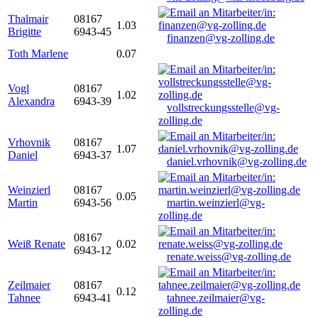
Thalmair
08167
1.03
Brigitte
6943-45
finanzen@vg-zolling.de
Toth Marlene
0.07
Vogl
08167
1.02
Alexandra
6943-39
vollstreckungsstelle@vg-
zolling.de
Vrhovnik
08167
1.07
Daniel
6943-37
daniel.vrhovnik@vg-zolling.de
Weinzierl
08167
0.05
Martin
6943-56
martin.weinzierl@vg-
zolling.de
08167
Weiß Renate
0.02
6943-12
renate.weiss@vg-zolling.de
Zeilmaier
08167
0.12
Tahnee
6943-41
tahnee.zeilmaier@vg-
zolling.de