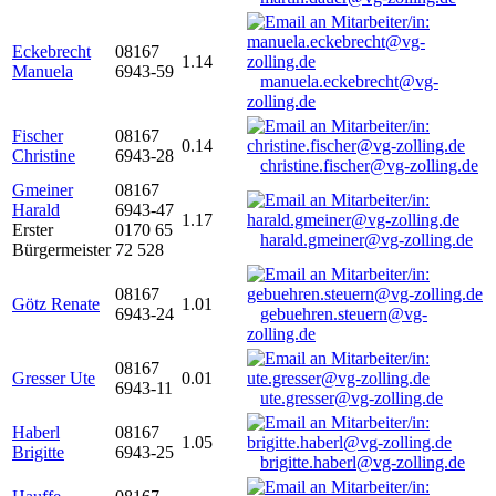
Eckebrecht
08167
1.14
Manuela
6943-59
manuela.eckebrecht@vg-
zolling.de
Fischer
08167
0.14
Christine
6943-28
christine.fischer@vg-zolling.de
Gmeiner
08167
Harald
6943-47
1.17
Erster
0170 65
harald.gmeiner@vg-zolling.de
Bürgermeister
72 528
08167
Götz Renate
1.01
6943-24
gebuehren.steuern@vg-
zolling.de
08167
Gresser Ute
0.01
6943-11
ute.gresser@vg-zolling.de
Haberl
08167
1.05
Brigitte
6943-25
brigitte.haberl@vg-zolling.de