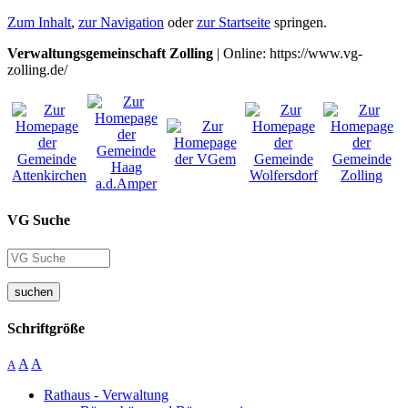
Zum Inhalt
,
zur Navigation
oder
zur Startseite
springen.
Verwaltungsgemeinschaft Zolling
| Online: https://www.vg-
zolling.de/
VG Suche
suchen
Schriftgröße
A
A
A
Rathaus - Verwaltung