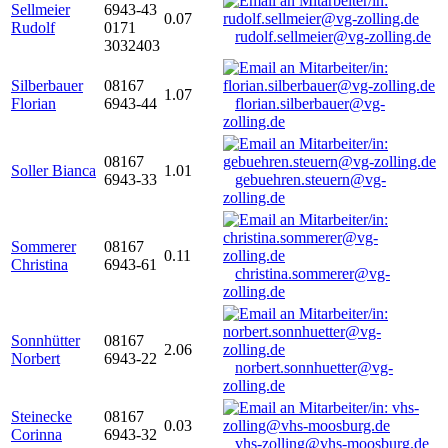
Sellmeier
6943-43
0.07
Rudolf
0171
rudolf.sellmeier@vg-zolling.de
3032403
Silberbauer
08167
1.07
Florian
6943-44
florian.silberbauer@vg-
zolling.de
08167
Soller Bianca
1.01
6943-33
gebuehren.steuern@vg-
zolling.de
Sommerer
08167
0.11
Christina
6943-61
christina.sommerer@vg-
zolling.de
Sonnhütter
08167
2.06
Norbert
6943-22
norbert.sonnhuetter@vg-
zolling.de
Steinecke
08167
0.03
Corinna
6943-32
vhs-zolling@vhs-moosburg.de