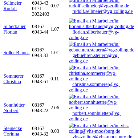
Sellmeier
6943-43
0.07
Rudolf
0171
rudolf.sellmeier@vg-zolling.de
3032403
Silberbauer
08167
1.07
Florian
6943-44
florian.silberbauer@vg-
zolling.de
08167
Soller Bianca
1.01
6943-33
gebuehren.steuern@vg-
zolling.de
Sommerer
08167
0.11
Christina
6943-61
christina.sommerer@vg-
zolling.de
Sonnhütter
08167
2.06
Norbert
6943-22
norbert.sonnhuetter@vg-
zolling.de
Steinecke
08167
0.03
Corinna
6943-32
vhs-zolling@vhs-moosburg.de