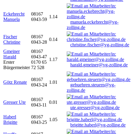
Eckebrecht
08167
1.14
Manuela
6943-59
manuela.eckebrecht@vg-
zolling.de
Fischer
08167
0.14
Christine
6943-28
christine.fischer@vg-zolling.de
Gmeiner
08167
Harald
6943-47
1.17
Erster
0170 65
harald.gmeiner@vg-zolling.de
Bürgermeister
72 528
08167
Götz Renate
1.01
6943-24
gebuehren.steuern@vg-
zolling.de
08167
Gresser Ute
0.01
6943-11
ute.gresser@vg-zolling.de
Haberl
08167
1.05
Brigitte
6943-25
brigitte.haberl@vg-zolling.de