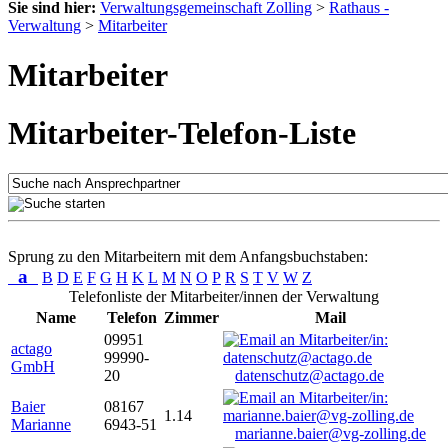
Sie sind hier:
Verwaltungsgemeinschaft Zolling
>
Rathaus -
Verwaltung
>
Mitarbeiter
Mitarbeiter
Mitarbeiter-Telefon-Liste
Sprung zu den Mitarbeitern mit dem Anfangsbuchstaben:
a
B
D
E
F
G
H
K
L
M
N
O
P
R
S
T
V
W
Z
Telefonliste der Mitarbeiter/innen der Verwaltung
Name
Telefon
Zimmer
Mail
09951
actago
99990-
GmbH
20
datenschutz@actago.de
Baier
08167
1.14
Marianne
6943-51
marianne.baier@vg-zolling.de