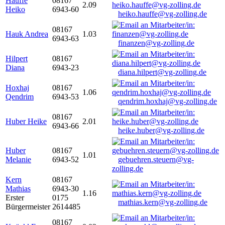
Hauffe
08167
2.09
Heiko
6943-60
heiko.hauffe@vg-zolling.de
08167
Hauk Andrea
1.03
6943-63
finanzen@vg-zolling.de
Hilpert
08167
Diana
6943-23
diana.hilpert@vg-zolling.de
Hoxhaj
08167
1.06
Qendrim
6943-53
qendrim.hoxhaj@vg-zolling.de
08167
Huber Heike
2.01
6943-66
heike.huber@vg-zolling.de
Huber
08167
1.01
Melanie
6943-52
gebuehren.steuern@vg-
zolling.de
Kern
08167
Mathias
6943-30
1.16
Erster
0175
mathias.kern@vg-zolling.de
Bürgermeister
2614485
08167