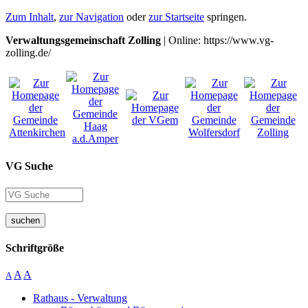
Zum Inhalt
,
zur Navigation
oder
zur Startseite
springen.
Verwaltungsgemeinschaft Zolling
| Online: https://www.vg-
zolling.de/
VG Suche
suchen
Schriftgröße
A
A
A
Rathaus - Verwaltung