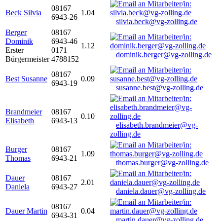
08167
Beck Silvia
1.04
6943-26
silvia.beck@vg-zolling.de
Berger
08167
Dominik
6943-46
1.12
Erster
0171
dominik.berger@vg-zolling.de
Bürgermeister
4788152
08167
Best Susanne
0.09
6943-19
susanne.best@vg-zolling.de
Brandmeier
08167
0.10
Elisabeth
6943-13
elisabeth.brandmeier@vg-
zolling.de
Burger
08167
1.09
Thomas
6943-21
thomas.burger@vg-zolling.de
Dauer
08167
2.01
Daniela
6943-27
daniela.dauer@vg-zolling.de
08167
Dauer Martin
0.04
6943-31
martin.dauer@vg-zolling.de