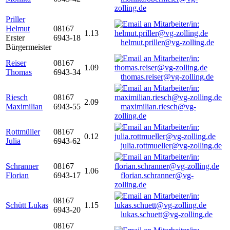
zolling.de
Priller
Helmut
08167
1.13
Erster
6943-18
helmut.priller@vg-zolling.de
Bürgermeister
Reiser
08167
1.09
Thomas
6943-34
thomas.reiser@vg-zolling.de
Riesch
08167
2.09
Maximilian
6943-55
maximilian.riesch@vg-
zolling.de
Rottmüller
08167
0.12
Julia
6943-62
julia.rottmueller@vg-zolling.de
Schranner
08167
1.06
Florian
6943-17
florian.schranner@vg-
zolling.de
08167
Schütt Lukas
1.15
6943-20
lukas.schuett@vg-zolling.de
08167