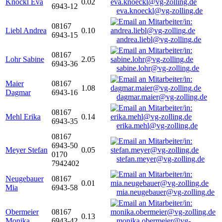
Knöckl Eva
0.02
6943-12
eva.knoeckl@vg-zolling.de
08167
Liebl Andrea
0.10
6943-15
andrea.liebl@vg-zolling.de
08167
Lohr Sabine
2.05
6943-36
sabine.lohr@vg-zolling.de
Maier
08167
1.08
Dagmar
6943-16
dagmar.maier@vg-zolling.de
08167
Mehl Erika
0.14
6943-35
erika.mehl@vg-zolling.de
08167
6943-50
Meyer Stefan
0.05
0170
stefan.meyer@vg-zolling.de
7942402
Neugebauer
08167
0.01
Mia
6943-58
mia.neugebauer@vg-zolling.de
Obermeier
08167
0.13
Monika
6943-42
monika.obermeier@vg-