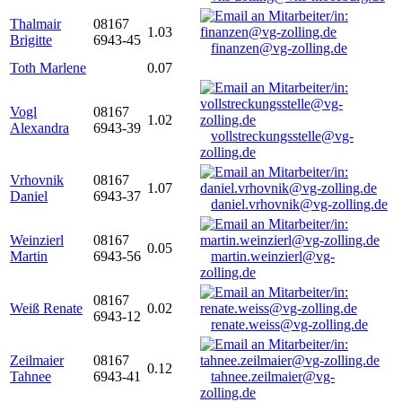
Thalmair
08167
1.03
Brigitte
6943-45
finanzen@vg-zolling.de
Toth Marlene
0.07
Vogl
08167
1.02
Alexandra
6943-39
vollstreckungsstelle@vg-
zolling.de
Vrhovnik
08167
1.07
Daniel
6943-37
daniel.vrhovnik@vg-zolling.de
Weinzierl
08167
0.05
Martin
6943-56
martin.weinzierl@vg-
zolling.de
08167
Weiß Renate
0.02
6943-12
renate.weiss@vg-zolling.de
Zeilmaier
08167
0.12
Tahnee
6943-41
tahnee.zeilmaier@vg-
zolling.de