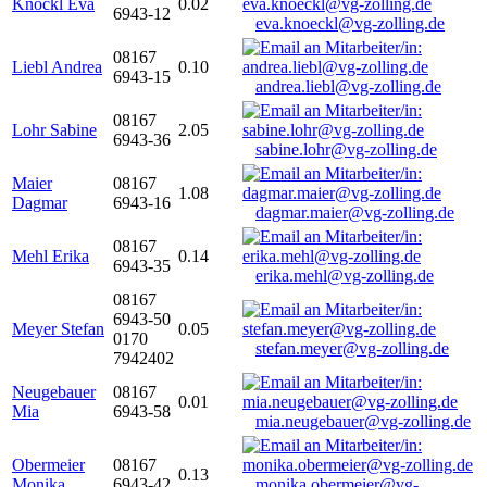
Knöckl Eva
0.02
6943-12
eva.knoeckl@vg-zolling.de
08167
Liebl Andrea
0.10
6943-15
andrea.liebl@vg-zolling.de
08167
Lohr Sabine
2.05
6943-36
sabine.lohr@vg-zolling.de
Maier
08167
1.08
Dagmar
6943-16
dagmar.maier@vg-zolling.de
08167
Mehl Erika
0.14
6943-35
erika.mehl@vg-zolling.de
08167
6943-50
Meyer Stefan
0.05
0170
stefan.meyer@vg-zolling.de
7942402
Neugebauer
08167
0.01
Mia
6943-58
mia.neugebauer@vg-zolling.de
Obermeier
08167
0.13
Monika
6943-42
monika.obermeier@vg-