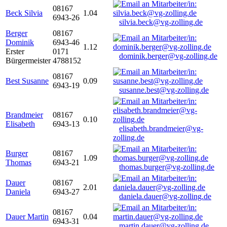
08167
Beck Silvia
1.04
6943-26
silvia.beck@vg-zolling.de
Berger
08167
Dominik
6943-46
1.12
Erster
0171
dominik.berger@vg-zolling.de
Bürgermeister
4788152
08167
Best Susanne
0.09
6943-19
susanne.best@vg-zolling.de
Brandmeier
08167
0.10
Elisabeth
6943-13
elisabeth.brandmeier@vg-
zolling.de
Burger
08167
1.09
Thomas
6943-21
thomas.burger@vg-zolling.de
Dauer
08167
2.01
Daniela
6943-27
daniela.dauer@vg-zolling.de
08167
Dauer Martin
0.04
6943-31
martin.dauer@vg-zolling.de