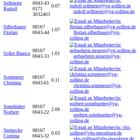
Sellmeier
6943-43
0.07
Rudolf
0171
rudolf.sellmeier@vg-zolling.de
3032403
Silberbauer
08167
1.07
Florian
6943-44
florian.silberbauer@vg-
zolling.de
08167
Soller Bianca
1.01
6943-33
gebuehren.steuern@vg-
zolling.de
Sommerer
08167
0.11
Christina
6943-61
christina.sommerer@vg-
zolling.de
Sonnhütter
08167
2.06
Norbert
6943-22
norbert.sonnhuetter@vg-
zolling.de
Steinecke
08167
0.03
Corinna
6943-32
vhs-zolling@vhs-moosburg.de