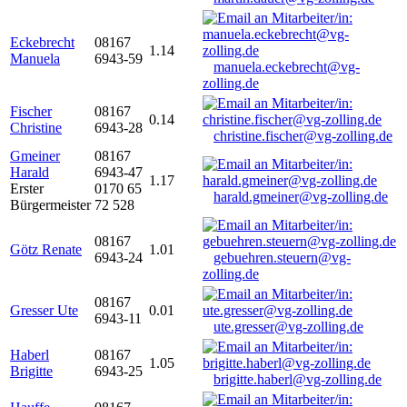
Eckebrecht
08167
1.14
Manuela
6943-59
manuela.eckebrecht@vg-
zolling.de
Fischer
08167
0.14
Christine
6943-28
christine.fischer@vg-zolling.de
Gmeiner
08167
Harald
6943-47
1.17
Erster
0170 65
harald.gmeiner@vg-zolling.de
Bürgermeister
72 528
08167
Götz Renate
1.01
6943-24
gebuehren.steuern@vg-
zolling.de
08167
Gresser Ute
0.01
6943-11
ute.gresser@vg-zolling.de
Haberl
08167
1.05
Brigitte
6943-25
brigitte.haberl@vg-zolling.de