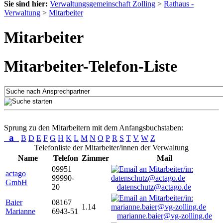
Sie sind hier:
Verwaltungsgemeinschaft Zolling
>
Rathaus -
Verwaltung
>
Mitarbeiter
Mitarbeiter
Mitarbeiter-Telefon-Liste
Sprung zu den Mitarbeitern mit dem Anfangsbuchstaben:
a
B
D
E
F
G
H
K
L
M
N
O
P
R
S
T
V
W
Z
Telefonliste der Mitarbeiter/innen der Verwaltung
Name
Telefon
Zimmer
Mail
09951
actago
99990-
GmbH
20
datenschutz@actago.de
Baier
08167
1.14
Marianne
6943-51
marianne.baier@vg-zolling.de