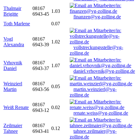
Thalmair
08167
1.03
Brigitte
6943-45
finanzen@vg-zolling.de
Toth Marlene
0.07
Vogl
08167
1.02
Alexandra
6943-39
vollstreckungsstelle@vg-
zolling.de
Vrhovnik
08167
1.07
Daniel
6943-37
daniel.vrhovnik@vg-zolling.de
Weinzierl
08167
0.05
Martin
6943-56
martin.weinzierl@vg-
zolling.de
08167
Weiß Renate
0.02
6943-12
renate.weiss@vg-zolling.de
Zeilmaier
08167
0.12
Tahnee
6943-41
tahnee.zeilmaier@vg-
zolling.de