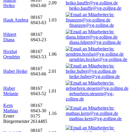
Hauffe
08167
2.09
Heiko
6943-60
heiko.hauffe@vg-zolling.de
08167
Hauk Andrea
1.03
6943-63
finanzen@vg-zolling.de
Hilpert
08167
Diana
6943-23
diana.hilpert@vg-zolling.de
Hoxhaj
08167
1.06
Qendrim
6943-53
qendrim.hoxhaj@vg-zolling.de
08167
Huber Heike
2.01
6943-66
heike.huber@vg-zolling.de
Huber
08167
1.01
Melanie
6943-52
gebuehren.steuern@vg-
zolling.de
Kern
08167
Mathias
6943-30
1.16
Erster
0175
mathias.kern@vg-zolling.de
Bürgermeister
2614485
08167