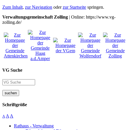
Zum Inhalt
,
zur Navigation
oder
zur Startseite
springen.
Verwaltungsgemeinschaft Zolling
| Online: https://www.vg-
zolling.de/
VG Suche
suchen
Schriftgröße
A
A
A
Rathaus - Verwaltung