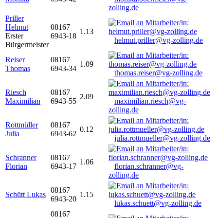
zolling.de
Priller
Helmut
08167
1.13
Erster
6943-18
helmut.priller@vg-zolling.de
Bürgermeister
Reiser
08167
1.09
Thomas
6943-34
thomas.reiser@vg-zolling.de
Riesch
08167
2.09
Maximilian
6943-55
maximilian.riesch@vg-
zolling.de
Rottmüller
08167
0.12
Julia
6943-62
julia.rottmueller@vg-zolling.de
Schranner
08167
1.06
Florian
6943-17
florian.schranner@vg-
zolling.de
08167
Schütt Lukas
1.15
6943-20
lukas.schuett@vg-zolling.de
08167