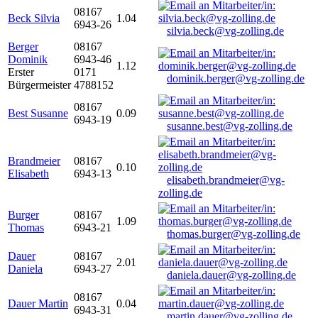
08167
Beck Silvia
1.04
6943-26
silvia.beck@vg-zolling.de
Berger
08167
Dominik
6943-46
1.12
Erster
0171
dominik.berger@vg-zolling.de
Bürgermeister
4788152
08167
Best Susanne
0.09
6943-19
susanne.best@vg-zolling.de
Brandmeier
08167
0.10
Elisabeth
6943-13
elisabeth.brandmeier@vg-
zolling.de
Burger
08167
1.09
Thomas
6943-21
thomas.burger@vg-zolling.de
Dauer
08167
2.01
Daniela
6943-27
daniela.dauer@vg-zolling.de
08167
Dauer Martin
0.04
6943-31
martin.dauer@vg-zolling.de