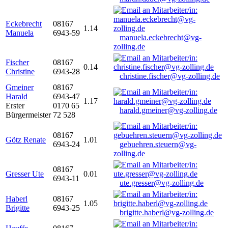
Eckebrecht
08167
1.14
Manuela
6943-59
manuela.eckebrecht@vg-
zolling.de
Fischer
08167
0.14
Christine
6943-28
christine.fischer@vg-zolling.de
Gmeiner
08167
Harald
6943-47
1.17
Erster
0170 65
harald.gmeiner@vg-zolling.de
Bürgermeister
72 528
08167
Götz Renate
1.01
6943-24
gebuehren.steuern@vg-
zolling.de
08167
Gresser Ute
0.01
6943-11
ute.gresser@vg-zolling.de
Haberl
08167
1.05
Brigitte
6943-25
brigitte.haberl@vg-zolling.de