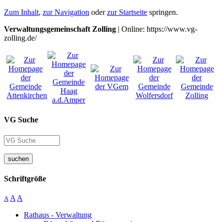
Zum Inhalt
,
zur Navigation
oder
zur Startseite
springen.
Verwaltungsgemeinschaft Zolling
| Online: https://www.vg-
zolling.de/
VG Suche
suchen
Schriftgröße
A
A
A
Rathaus - Verwaltung