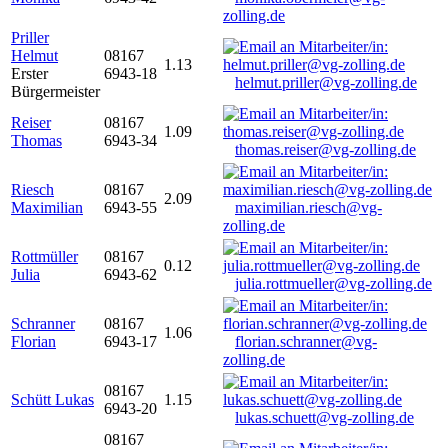
zolling.de
Priller
Helmut
08167
1.13
Erster
6943-18
helmut.priller@vg-zolling.de
Bürgermeister
Reiser
08167
1.09
Thomas
6943-34
thomas.reiser@vg-zolling.de
Riesch
08167
2.09
Maximilian
6943-55
maximilian.riesch@vg-
zolling.de
Rottmüller
08167
0.12
Julia
6943-62
julia.rottmueller@vg-zolling.de
Schranner
08167
1.06
Florian
6943-17
florian.schranner@vg-
zolling.de
08167
Schütt Lukas
1.15
6943-20
lukas.schuett@vg-zolling.de
08167