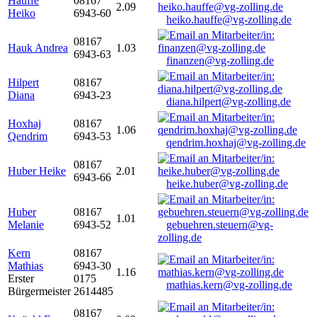
Hauffe
08167
2.09
Heiko
6943-60
heiko.hauffe@vg-zolling.de
08167
Hauk Andrea
1.03
6943-63
finanzen@vg-zolling.de
Hilpert
08167
Diana
6943-23
diana.hilpert@vg-zolling.de
Hoxhaj
08167
1.06
Qendrim
6943-53
qendrim.hoxhaj@vg-zolling.de
08167
Huber Heike
2.01
6943-66
heike.huber@vg-zolling.de
Huber
08167
1.01
Melanie
6943-52
gebuehren.steuern@vg-
zolling.de
Kern
08167
Mathias
6943-30
1.16
Erster
0175
mathias.kern@vg-zolling.de
Bürgermeister
2614485
08167