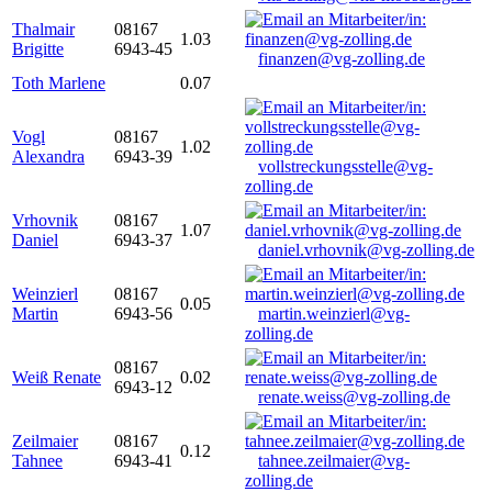
Thalmair
08167
1.03
Brigitte
6943-45
finanzen@vg-zolling.de
Toth Marlene
0.07
Vogl
08167
1.02
Alexandra
6943-39
vollstreckungsstelle@vg-
zolling.de
Vrhovnik
08167
1.07
Daniel
6943-37
daniel.vrhovnik@vg-zolling.de
Weinzierl
08167
0.05
Martin
6943-56
martin.weinzierl@vg-
zolling.de
08167
Weiß Renate
0.02
6943-12
renate.weiss@vg-zolling.de
Zeilmaier
08167
0.12
Tahnee
6943-41
tahnee.zeilmaier@vg-
zolling.de