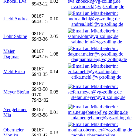
Knöckl Eva
0.02
6943-12
eva.knoeckl@vg-zolling.de
08167
Liebl Andrea
0.10
6943-15
andrea.liebl@vg-zolling.de
08167
Lohr Sabine
2.05
6943-36
sabine.lohr@vg-zolling.de
Maier
08167
1.08
Dagmar
6943-16
dagmar.maier@vg-zolling.de
08167
Mehl Erika
0.14
6943-35
erika.mehl@vg-zolling.de
08167
6943-50
Meyer Stefan
0.05
0170
stefan.meyer@vg-zolling.de
7942402
Neugebauer
08167
0.01
Mia
6943-58
mia.neugebauer@vg-zolling.de
Obermeier
08167
0.13
Monika
6943-42
monika.obermeier@vg-