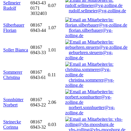
Sellmeier
6943-43
0.07
Rudolf
0171
rudolf.sellmeier@vg-zolling.de
3032403
Silberbauer
08167
1.07
Florian
6943-44
florian.silberbauer@vg-
zolling.de
08167
Soller Bianca
1.01
6943-33
gebuehren.steuern@vg-
zolling.de
Sommerer
08167
0.11
Christina
6943-61
christina.sommerer@vg-
zolling.de
Sonnhütter
08167
2.06
Norbert
6943-22
norbert.sonnhuetter@vg-
zolling.de
Steinecke
08167
0.03
Corinna
6943-32
vhs-zolling@vhs-moosburg.de