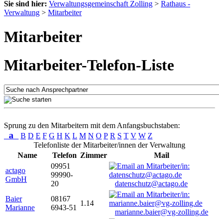
Sie sind hier:
Verwaltungsgemeinschaft Zolling
>
Rathaus -
Verwaltung
>
Mitarbeiter
Mitarbeiter
Mitarbeiter-Telefon-Liste
Sprung zu den Mitarbeitern mit dem Anfangsbuchstaben:
a
B
D
E
F
G
H
K
L
M
N
O
P
R
S
T
V
W
Z
Telefonliste der Mitarbeiter/innen der Verwaltung
Name
Telefon
Zimmer
Mail
09951
actago
99990-
GmbH
20
datenschutz@actago.de
Baier
08167
1.14
Marianne
6943-51
marianne.baier@vg-zolling.de