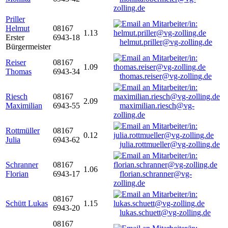
zolling.de
Priller
Helmut
08167
1.13
Erster
6943-18
helmut.priller@vg-zolling.de
Bürgermeister
Reiser
08167
1.09
Thomas
6943-34
thomas.reiser@vg-zolling.de
Riesch
08167
2.09
Maximilian
6943-55
maximilian.riesch@vg-
zolling.de
Rottmüller
08167
0.12
Julia
6943-62
julia.rottmueller@vg-zolling.de
Schranner
08167
1.06
Florian
6943-17
florian.schranner@vg-
zolling.de
08167
Schütt Lukas
1.15
6943-20
lukas.schuett@vg-zolling.de
08167