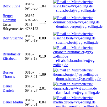
08167
Beck Silvia
1.04
6943-26
silvia.beck@vg-zolling.de
Berger
08167
Dominik
6943-46
1.12
Erster
0171
dominik.berger@vg-zolling.de
Bürgermeister
4788152
08167
Best Susanne
0.09
6943-19
susanne.best@vg-zolling.de
Brandmeier
08167
0.10
Elisabeth
6943-13
elisabeth.brandmeier@vg-
zolling.de
Burger
08167
1.09
Thomas
6943-21
thomas.burger@vg-zolling.de
Dauer
08167
2.01
Daniela
6943-27
daniela.dauer@vg-zolling.de
08167
Dauer Martin
0.04
6943-31
martin.dauer@vg-zolling.de