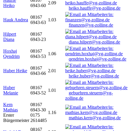
Hauffe
08167
2.09
Heiko
6943-60
heiko.hauffe@vg-zolling.de
08167
Hauk Andrea
1.03
6943-63
finanzen@vg-zolling.de
Hilpert
08167
Diana
6943-23
diana.hilpert@vg-zolling.de
Hoxhaj
08167
1.06
Qendrim
6943-53
qendrim.hoxhaj@vg-zolling.de
08167
Huber Heike
2.01
6943-66
heike.huber@vg-zolling.de
Huber
08167
1.01
Melanie
6943-52
gebuehren.steuern@vg-
zolling.de
Kern
08167
Mathias
6943-30
1.16
Erster
0175
mathias.kern@vg-zolling.de
Bürgermeister
2614485
08167