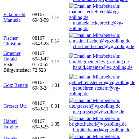
Eckebrecht
08167
1.14
Manuela
6943-59
manuela.eckebrecht@vg-
zolling.de
Fischer
08167
0.14
Christine
6943-28
christine.fischer@vg-zolling.de
Gmeiner
08167
Harald
6943-47
1.17
Erster
0170 65
harald.gmeiner@vg-zolling.de
Bürgermeister
72 528
08167
Götz Renate
1.01
6943-24
gebuehren.steuern@vg-
zolling.de
08167
Gresser Ute
0.01
6943-11
ute.gresser@vg-zolling.de
Haberl
08167
1.05
Brigitte
6943-25
brigitte.haberl@vg-zolling.de