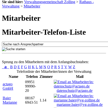
Sie sind hier:
Verwaltungsgemeinschaft Zolling
>
Rathaus -
Verwaltung
>
Mitarbeiter
Mitarbeiter
Mitarbeiter-Telefon-Liste
Sprung zu den Mitarbeitern mit dem Anfangsbuchstaben:
a
B
D
E
F
G
H
K
L
M
N
O
P
R
S
T
V
W
Z
Telefonliste der Mitarbeiter/innen der Verwaltung
Name
Telefon
Zimmer
Mail
09951
actago
99990-
GmbH
20
datenschutz@actago.de
Baier
08167
1.14
Marianne
6943-51
marianne.baier@vg-zolling.de