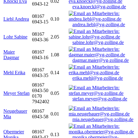
Knöckl Eva
0.02
6943-12
eva.knoeckl@vg-zolling.de
08167
Liebl Andrea
0.10
6943-15
andrea.liebl@vg-zolling.de
08167
Lohr Sabine
2.05
6943-36
sabine.lohr@vg-zolling.de
Maier
08167
1.08
Dagmar
6943-16
dagmar.maier@vg-zolling.de
08167
Mehl Erika
0.14
6943-35
erika.mehl@vg-zolling.de
08167
6943-50
Meyer Stefan
0.05
0170
stefan.meyer@vg-zolling.de
7942402
Neugebauer
08167
0.01
Mia
6943-58
mia.neugebauer@vg-zolling.de
Obermeier
08167
0.13
Monika
6943-42
monika.obermeier@vg-