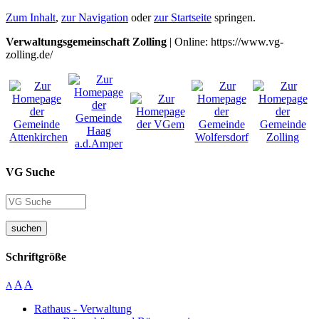
Zum Inhalt
,
zur Navigation
oder
zur Startseite
springen.
Verwaltungsgemeinschaft Zolling
| Online: https://www.vg-
zolling.de/
VG Suche
suchen
Schriftgröße
A
A
A
Rathaus - Verwaltung