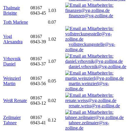
Thalmair
08167
1.03
Brigitte
6943-45
finanzen@vg-zolling.de
Toth Marlene
0.07
Vogl
08167
1.02
Alexandra
6943-39
vollstreckungsstelle@vg-
zolling.de
Vrhovnik
08167
1.07
Daniel
6943-37
daniel.vrhovnik@vg-zolling.de
Weinzierl
08167
0.05
Martin
6943-56
martin.weinzierl@vg-
zolling.de
08167
Weiß Renate
0.02
6943-12
renate.weiss@vg-zolling.de
Zeilmaier
08167
0.12
Tahnee
6943-41
tahnee.zeilmaier@vg-
zolling.de