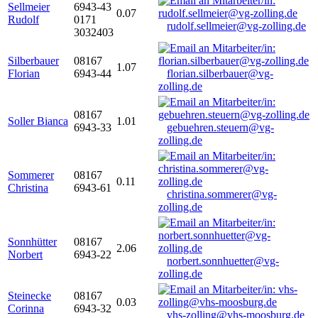
Sellmeier
6943-43
0.07
Rudolf
0171
rudolf.sellmeier@vg-zolling.de
3032403
Silberbauer
08167
1.07
Florian
6943-44
florian.silberbauer@vg-
zolling.de
08167
Soller Bianca
1.01
6943-33
gebuehren.steuern@vg-
zolling.de
Sommerer
08167
0.11
Christina
6943-61
christina.sommerer@vg-
zolling.de
Sonnhütter
08167
2.06
Norbert
6943-22
norbert.sonnhuetter@vg-
zolling.de
Steinecke
08167
0.03
Corinna
6943-32
vhs-zolling@vhs-moosburg.de