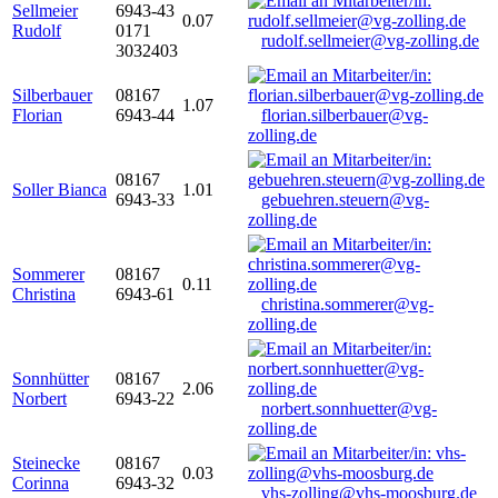
Sellmeier
6943-43
0.07
Rudolf
0171
rudolf.sellmeier@vg-zolling.de
3032403
Silberbauer
08167
1.07
Florian
6943-44
florian.silberbauer@vg-
zolling.de
08167
Soller Bianca
1.01
6943-33
gebuehren.steuern@vg-
zolling.de
Sommerer
08167
0.11
Christina
6943-61
christina.sommerer@vg-
zolling.de
Sonnhütter
08167
2.06
Norbert
6943-22
norbert.sonnhuetter@vg-
zolling.de
Steinecke
08167
0.03
Corinna
6943-32
vhs-zolling@vhs-moosburg.de