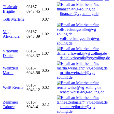
Thalmair
08167
1.03
Brigitte
6943-45
finanzen@vg-zolling.de
Toth Marlene
0.07
Vogl
08167
1.02
Alexandra
6943-39
vollstreckungsstelle@vg-
zolling.de
Vrhovnik
08167
1.07
Daniel
6943-37
daniel.vrhovnik@vg-zolling.de
Weinzierl
08167
0.05
Martin
6943-56
martin.weinzierl@vg-
zolling.de
08167
Weiß Renate
0.02
6943-12
renate.weiss@vg-zolling.de
Zeilmaier
08167
0.12
Tahnee
6943-41
tahnee.zeilmaier@vg-
zolling.de