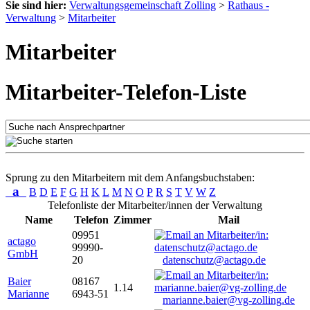
Sie sind hier:
Verwaltungsgemeinschaft Zolling
>
Rathaus -
Verwaltung
>
Mitarbeiter
Mitarbeiter
Mitarbeiter-Telefon-Liste
Sprung zu den Mitarbeitern mit dem Anfangsbuchstaben:
a
B
D
E
F
G
H
K
L
M
N
O
P
R
S
T
V
W
Z
Telefonliste der Mitarbeiter/innen der Verwaltung
Name
Telefon
Zimmer
Mail
09951
actago
99990-
GmbH
20
datenschutz@actago.de
Baier
08167
1.14
Marianne
6943-51
marianne.baier@vg-zolling.de