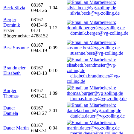
08167
Beck Silvia
1.04
6943-26
silvia.beck@vg-zolling.de
Berger
08167
Dominik
6943-46
1.12
Erster
0171
dominik.berger@vg-zolling.de
Bürgermeister
4788152
08167
Best Susanne
0.09
6943-19
susanne.best@vg-zolling.de
Brandmeier
08167
0.10
Elisabeth
6943-13
elisabeth.brandmeier@vg-
zolling.de
Burger
08167
1.09
Thomas
6943-21
thomas.burger@vg-zolling.de
Dauer
08167
2.01
Daniela
6943-27
daniela.dauer@vg-zolling.de
08167
Dauer Martin
0.04
6943-31
martin.dauer@vg-zolling.de