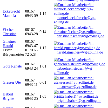
Eckebrecht
08167
1.14
Manuela
6943-59
manuela.eckebrecht@vg-
zolling.de
Fischer
08167
0.14
Christine
6943-28
christine.fischer@vg-zolling.de
Gmeiner
08167
Harald
6943-47
1.17
Erster
0170 65
harald.gmeiner@vg-zolling.de
Bürgermeister
72 528
08167
Götz Renate
1.01
6943-24
gebuehren.steuern@vg-
zolling.de
08167
Gresser Ute
0.01
6943-11
ute.gresser@vg-zolling.de
Haberl
08167
1.05
Brigitte
6943-25
brigitte.haberl@vg-zolling.de