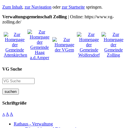
Zum Inhalt
,
zur Navigation
oder
zur Startseite
springen.
Verwaltungsgemeinschaft Zolling
| Online: https://www.vg-
zolling.de/
VG Suche
suchen
Schriftgröße
A
A
A
Rathaus - Verwaltung