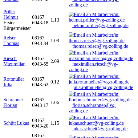
zolling.de
Priller
Helmut
08167
1.13
Erster
6943-18
helmut.priller@vg-zolling.de
Bürgermeister
Reiser
08167
1.09
Thomas
6943-34
thomas.reiser@vg-zolling.de
Riesch
08167
2.09
Maximilian
6943-55
maximilian.riesch@vg-
zolling.de
Rottmüller
08167
0.12
Julia
6943-62
julia.rottmueller@vg-zolling.de
Schranner
08167
1.06
Florian
6943-17
florian.schranner@vg-
zolling.de
08167
Schütt Lukas
1.15
6943-20
lukas.schuett@vg-zolling.de
08167