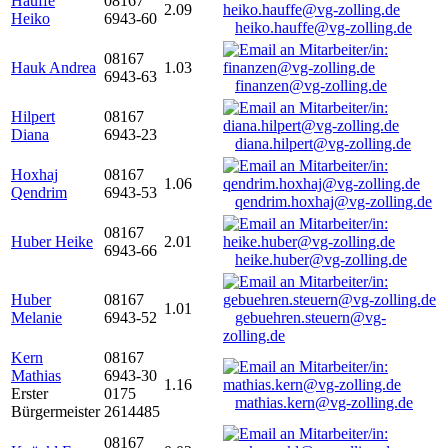
Hauffe
08167
2.09
Heiko
6943-60
heiko.hauffe@vg-zolling.de
08167
Hauk Andrea
1.03
6943-63
finanzen@vg-zolling.de
Hilpert
08167
Diana
6943-23
diana.hilpert@vg-zolling.de
Hoxhaj
08167
1.06
Qendrim
6943-53
qendrim.hoxhaj@vg-zolling.de
08167
Huber Heike
2.01
6943-66
heike.huber@vg-zolling.de
Huber
08167
1.01
Melanie
6943-52
gebuehren.steuern@vg-
zolling.de
Kern
08167
Mathias
6943-30
1.16
Erster
0175
mathias.kern@vg-zolling.de
Bürgermeister
2614485
08167