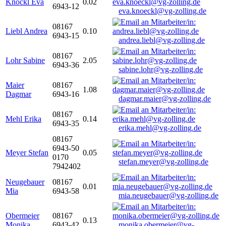
Knöckl Eva
0.02
6943-12
eva.knoeckl@vg-zolling.de
08167
Liebl Andrea
0.10
6943-15
andrea.liebl@vg-zolling.de
08167
Lohr Sabine
2.05
6943-36
sabine.lohr@vg-zolling.de
Maier
08167
1.08
Dagmar
6943-16
dagmar.maier@vg-zolling.de
08167
Mehl Erika
0.14
6943-35
erika.mehl@vg-zolling.de
08167
6943-50
Meyer Stefan
0.05
0170
stefan.meyer@vg-zolling.de
7942402
Neugebauer
08167
0.01
Mia
6943-58
mia.neugebauer@vg-zolling.de
Obermeier
08167
0.13
Monika
6943-42
monika.obermeier@vg-