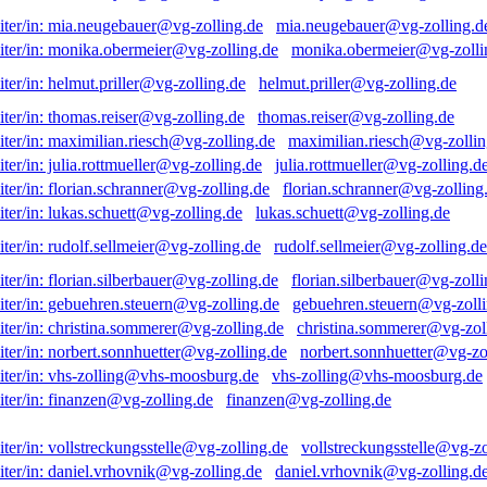
mia.neugebauer@vg-zolling.d
monika.obermeier@vg-zolli
helmut.priller@vg-zolling.de
thomas.reiser@vg-zolling.de
maximilian.riesch@vg-zollin
julia.rottmueller@vg-zolling.d
florian.schranner@vg-zolling
lukas.schuett@vg-zolling.de
rudolf.sellmeier@vg-zolling.de
florian.silberbauer@vg-zolli
gebuehren.steuern@vg-zolli
christina.sommerer@vg-zol
norbert.sonnhuetter@vg-zo
vhs-zolling@vhs-moosburg.de
finanzen@vg-zolling.de
vollstreckungsstelle@vg-zo
daniel.vrhovnik@vg-zolling.d