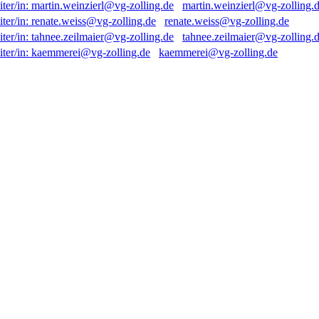
martin.weinzierl@vg-zolling.
renate.weiss@vg-zolling.de
tahnee.zeilmaier@vg-zolling.
kaemmerei@vg-zolling.de