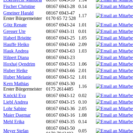
Fischer Christine
08167 6943-28
0.14
Gmeiner Harald
08167 6943-47
1.17
Erster Bürgermeister
0170 65 72 528
Götz Renate
08167 6943-24
1.01
Gresser Ute
08167 6943-11
0.01
Haberl Brigitte
08167 6943-25
1.05
Hauffe Heiko
08167 6943-60
2.09
Hauk Andrea
08167 6943-63
1.03
Hilpert Diana
08167 6943-23
Hoxhaj Qendrim
08167 6943-53
1.06
Huber Heike
08167 6943-66
2.01
Huber Melanie
08167 6943-52
1.01
Kern Mathias
08167 6943-30
1.16
Erster Bürgermeister
0175 2614485
Knöckl Eva
08167 6943-12
0.02
Liebl Andrea
08167 6943-15
0.10
Lohr Sabine
08167 6943-36
2.05
Maier Dagmar
08167 6943-16
1.08
Mehl Erika
08167 6943-35
0.14
08167 6943-50
Meyer Stefan
0.05