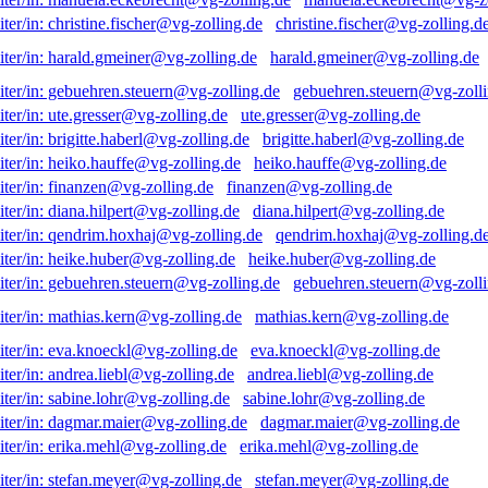
christine.fischer@vg-zolling.d
harald.gmeiner@vg-zolling.de
gebuehren.steuern@vg-zolli
ute.gresser@vg-zolling.de
brigitte.haberl@vg-zolling.de
heiko.hauffe@vg-zolling.de
finanzen@vg-zolling.de
diana.hilpert@vg-zolling.de
qendrim.hoxhaj@vg-zolling.d
heike.huber@vg-zolling.de
gebuehren.steuern@vg-zolli
mathias.kern@vg-zolling.de
eva.knoeckl@vg-zolling.de
andrea.liebl@vg-zolling.de
sabine.lohr@vg-zolling.de
dagmar.maier@vg-zolling.de
erika.mehl@vg-zolling.de
stefan.meyer@vg-zolling.de