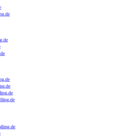
e
ng.de
g.de
e
.de
ng.de
ng.de
ling.de
lling.de
lling.de
e