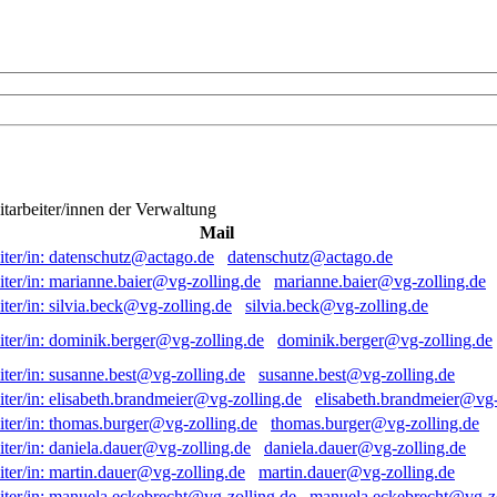
itarbeiter/innen der Verwaltung
Mail
datenschutz@actago.de
marianne.baier@vg-zolling.de
silvia.beck@vg-zolling.de
dominik.berger@vg-zolling.de
susanne.best@vg-zolling.de
elisabeth.brandmeier@vg-
thomas.burger@vg-zolling.de
daniela.dauer@vg-zolling.de
martin.dauer@vg-zolling.de
manuela.eckebrecht@vg-zo