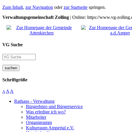
Zum Inhalt
,
zur Navigation
oder
zur Startseite
springen.
Verwaltungsgemeinschaft Zolling
| Online: https://www.vg-zolling.
VG Suche
suchen
Schriftgröße
A
A
A
Rathaus - Verwaltung
Bürgerbüro und Bürgerservice
Was erledige ich wo?
Mitarbeiter
Organigramm
Kulturraum Ampertal e.V.