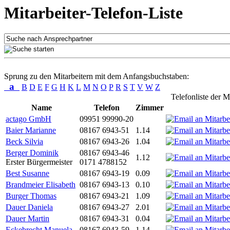
Mitarbeiter-Telefon-Liste
Sprung zu den Mitarbeitern mit dem Anfangsbuchstaben:
a
B
D
E
F
G
H
K
L
M
N
O
P
R
S
T
V
W
Z
Telefonliste der M
Name
Telefon
Zimmer
actago GmbH
09951 99990-20
Baier Marianne
08167 6943-51
1.14
Beck Silvia
08167 6943-26
1.04
Berger Dominik
08167 6943-46
1.12
Erster Bürgermeister
0171 4788152
Best Susanne
08167 6943-19
0.09
Brandmeier Elisabeth
08167 6943-13
0.10
Burger Thomas
08167 6943-21
1.09
Dauer Daniela
08167 6943-27
2.01
Dauer Martin
08167 6943-31
0.04
Eckebrecht Manuela
08167 6943-59
1.14