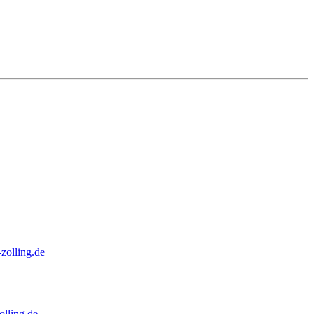
zolling.de
lling.de