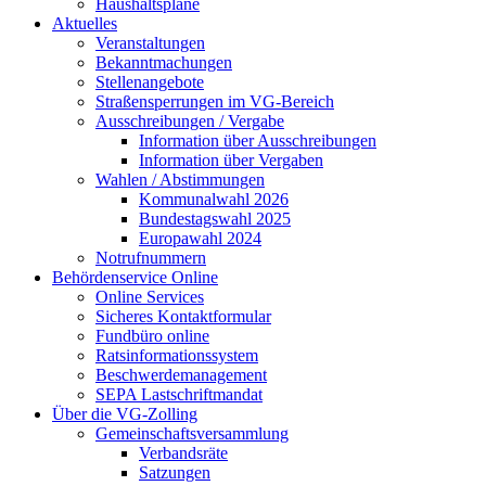
Haushaltspläne
Aktuelles
Veranstaltungen
Bekanntmachungen
Stellenangebote
Straßensperrungen im VG-Bereich
Ausschreibungen / Vergabe
Information über Ausschreibungen
Information über Vergaben
Wahlen / Abstimmungen
Kommunalwahl 2026
Bundestagswahl 2025
Europawahl 2024
Notrufnummern
Behördenservice Online
Online Services
Sicheres Kontaktformular
Fundbüro online
Ratsinformationssystem
Beschwerdemanagement
SEPA Lastschriftmandat
Über die VG-Zolling
Gemeinschaftsversammlung
Verbandsräte
Satzungen