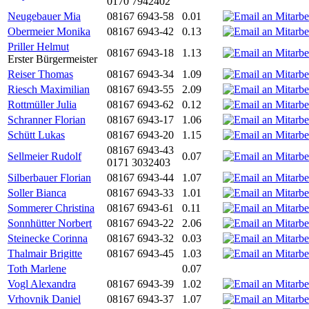
0170 7942402
Neugebauer Mia
08167 6943-58
0.01
Obermeier Monika
08167 6943-42
0.13
Priller Helmut
08167 6943-18
1.13
Erster Bürgermeister
Reiser Thomas
08167 6943-34
1.09
Riesch Maximilian
08167 6943-55
2.09
Rottmüller Julia
08167 6943-62
0.12
Schranner Florian
08167 6943-17
1.06
Schütt Lukas
08167 6943-20
1.15
08167 6943-43
Sellmeier Rudolf
0.07
0171 3032403
Silberbauer Florian
08167 6943-44
1.07
Soller Bianca
08167 6943-33
1.01
Sommerer Christina
08167 6943-61
0.11
Sonnhütter Norbert
08167 6943-22
2.06
Steinecke Corinna
08167 6943-32
0.03
Thalmair Brigitte
08167 6943-45
1.03
Toth Marlene
0.07
Vogl Alexandra
08167 6943-39
1.02
Vrhovnik Daniel
08167 6943-37
1.07