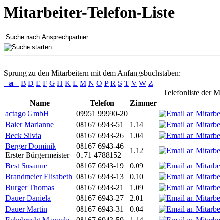
Mitarbeiter-Telefon-Liste
Sprung zu den Mitarbeitern mit dem Anfangsbuchstaben:
a
B
D
E
F
G
H
K
L
M
N
O
P
R
S
T
V
W
Z
Telefonliste der M
Name
Telefon
Zimmer
actago GmbH
09951 99990-20
Baier Marianne
08167 6943-51
1.14
Beck Silvia
08167 6943-26
1.04
Berger Dominik
08167 6943-46
1.12
Erster Bürgermeister
0171 4788152
Best Susanne
08167 6943-19
0.09
Brandmeier Elisabeth
08167 6943-13
0.10
Burger Thomas
08167 6943-21
1.09
Dauer Daniela
08167 6943-27
2.01
Dauer Martin
08167 6943-31
0.04
Eckebrecht Manuela
08167 6943-59
1.14