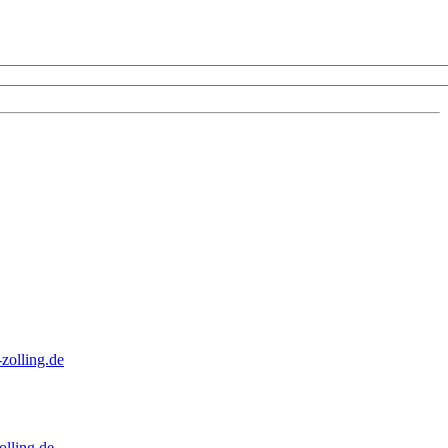
zolling.de
lling.de