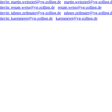
martin.weinzierl@vg-zolling.
renate.weiss@vg-zolling.de
tahnee.zeilmaier@vg-zolling.
kaemmerei@vg-zolling.de