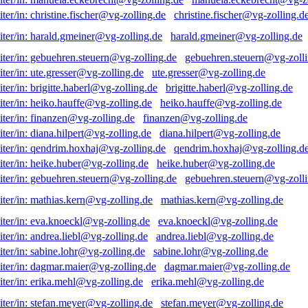
christine.fischer@vg-zolling.d
harald.gmeiner@vg-zolling.de
gebuehren.steuern@vg-zolli
ute.gresser@vg-zolling.de
brigitte.haberl@vg-zolling.de
heiko.hauffe@vg-zolling.de
finanzen@vg-zolling.de
diana.hilpert@vg-zolling.de
qendrim.hoxhaj@vg-zolling.d
heike.huber@vg-zolling.de
gebuehren.steuern@vg-zolli
mathias.kern@vg-zolling.de
eva.knoeckl@vg-zolling.de
andrea.liebl@vg-zolling.de
sabine.lohr@vg-zolling.de
dagmar.maier@vg-zolling.de
erika.mehl@vg-zolling.de
stefan.meyer@vg-zolling.de