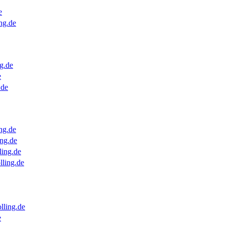
e
ng.de
g.de
e
.de
ng.de
ng.de
ling.de
lling.de
lling.de
e