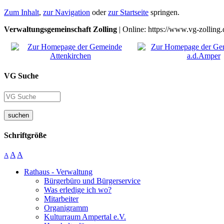
Zum Inhalt
,
zur Navigation
oder
zur Startseite
springen.
Verwaltungsgemeinschaft Zolling
| Online: https://www.vg-zolling.
VG Suche
suchen
Schriftgröße
A
A
A
Rathaus - Verwaltung
Bürgerbüro und Bürgerservice
Was erledige ich wo?
Mitarbeiter
Organigramm
Kulturraum Ampertal e.V.