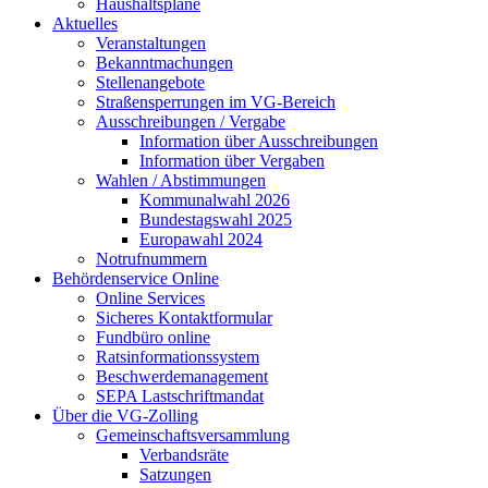
Haushaltspläne
Aktuelles
Veranstaltungen
Bekanntmachungen
Stellenangebote
Straßensperrungen im VG-Bereich
Ausschreibungen / Vergabe
Information über Ausschreibungen
Information über Vergaben
Wahlen / Abstimmungen
Kommunalwahl 2026
Bundestagswahl 2025
Europawahl 2024
Notrufnummern
Behördenservice Online
Online Services
Sicheres Kontaktformular
Fundbüro online
Ratsinformationssystem
Beschwerdemanagement
SEPA Lastschriftmandat
Über die VG-Zolling
Gemeinschaftsversammlung
Verbandsräte
Satzungen