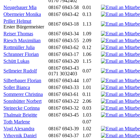
0170 7942402
Neugebauer Mia
08167 6943-58
0.01
Obermeier Monika
08167 6943-42
0.13
Priller Helmut
08167 6943-18
1.13
Erster Bürgermeister
Reiser Thomas
08167 6943-34
1.09
Riesch Maximilian
08167 6943-55
2.09
Rottmüller Julia
08167 6943-62
0.12
Schranner Florian
08167 6943-17
1.06
Schütt Lukas
08167 6943-20
1.15
08167 6943-43
Sellmeier Rudolf
0.07
0171 3032403
Silberbauer Florian
08167 6943-44
1.07
Soller Bianca
08167 6943-33
1.01
Sommerer Christina
08167 6943-61
0.11
Sonnhütter Norbert
08167 6943-22
2.06
Steinecke Corinna
08167 6943-32
0.03
Thalmair Brigitte
08167 6943-45
1.03
Toth Marlene
0.07
Vogl Alexandra
08167 6943-39
1.02
Vrhovnik Daniel
08167 6943-37
1.07