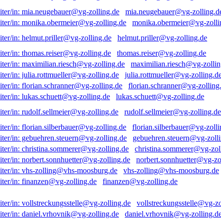
mia.neugebauer@vg-zolling.d
monika.obermeier@vg-zolli
helmut.priller@vg-zolling.de
thomas.reiser@vg-zolling.de
maximilian.riesch@vg-zollin
julia.rottmueller@vg-zolling.d
florian.schranner@vg-zolling
lukas.schuett@vg-zolling.de
rudolf.sellmeier@vg-zolling.de
florian.silberbauer@vg-zolli
gebuehren.steuern@vg-zolli
christina.sommerer@vg-zol
norbert.sonnhuetter@vg-zo
vhs-zolling@vhs-moosburg.de
finanzen@vg-zolling.de
vollstreckungsstelle@vg-zo
daniel.vrhovnik@vg-zolling.d