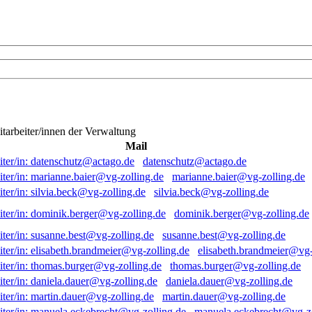
itarbeiter/innen der Verwaltung
Mail
datenschutz@actago.de
marianne.baier@vg-zolling.de
silvia.beck@vg-zolling.de
dominik.berger@vg-zolling.de
susanne.best@vg-zolling.de
elisabeth.brandmeier@vg-
thomas.burger@vg-zolling.de
daniela.dauer@vg-zolling.de
martin.dauer@vg-zolling.de
manuela.eckebrecht@vg-zo