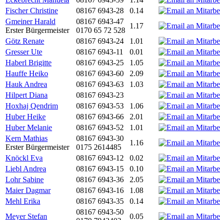
Fischer Christine
08167 6943-28
0.14
Gmeiner Harald
08167 6943-47
1.17
Erster Bürgermeister
0170 65 72 528
Götz Renate
08167 6943-24
1.01
Gresser Ute
08167 6943-11
0.01
Haberl Brigitte
08167 6943-25
1.05
Hauffe Heiko
08167 6943-60
2.09
Hauk Andrea
08167 6943-63
1.03
Hilpert Diana
08167 6943-23
Hoxhaj Qendrim
08167 6943-53
1.06
Huber Heike
08167 6943-66
2.01
Huber Melanie
08167 6943-52
1.01
Kern Mathias
08167 6943-30
1.16
Erster Bürgermeister
0175 2614485
Knöckl Eva
08167 6943-12
0.02
Liebl Andrea
08167 6943-15
0.10
Lohr Sabine
08167 6943-36
2.05
Maier Dagmar
08167 6943-16
1.08
Mehl Erika
08167 6943-35
0.14
08167 6943-50
Meyer Stefan
0.05