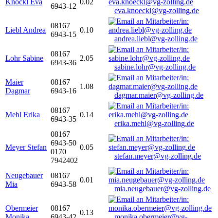
Knöckl Eva
0.02
6943-12
eva.knoeckl@vg-zolling.de
08167
Liebl Andrea
0.10
6943-15
andrea.liebl@vg-zolling.de
08167
Lohr Sabine
2.05
6943-36
sabine.lohr@vg-zolling.de
Maier
08167
1.08
Dagmar
6943-16
dagmar.maier@vg-zolling.de
08167
Mehl Erika
0.14
6943-35
erika.mehl@vg-zolling.de
08167
6943-50
Meyer Stefan
0.05
0170
stefan.meyer@vg-zolling.de
7942402
Neugebauer
08167
0.01
Mia
6943-58
mia.neugebauer@vg-zolling.de
Obermeier
08167
0.13
Monika
6943-42
monika.obermeier@vg-