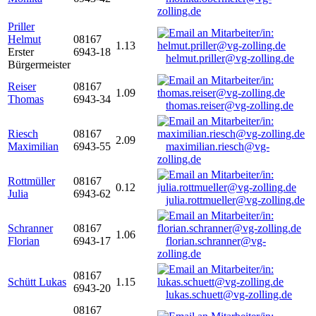
zolling.de
Priller
Helmut
08167
1.13
Erster
6943-18
helmut.priller@vg-zolling.de
Bürgermeister
Reiser
08167
1.09
Thomas
6943-34
thomas.reiser@vg-zolling.de
Riesch
08167
2.09
Maximilian
6943-55
maximilian.riesch@vg-
zolling.de
Rottmüller
08167
0.12
Julia
6943-62
julia.rottmueller@vg-zolling.de
Schranner
08167
1.06
Florian
6943-17
florian.schranner@vg-
zolling.de
08167
Schütt Lukas
1.15
6943-20
lukas.schuett@vg-zolling.de
08167