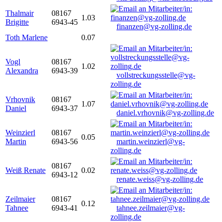
Thalmair
08167
1.03
Brigitte
6943-45
finanzen@vg-zolling.de
Toth Marlene
0.07
Vogl
08167
1.02
Alexandra
6943-39
vollstreckungsstelle@vg-
zolling.de
Vrhovnik
08167
1.07
Daniel
6943-37
daniel.vrhovnik@vg-zolling.de
Weinzierl
08167
0.05
Martin
6943-56
martin.weinzierl@vg-
zolling.de
08167
Weiß Renate
0.02
6943-12
renate.weiss@vg-zolling.de
Zeilmaier
08167
0.12
Tahnee
6943-41
tahnee.zeilmaier@vg-
zolling.de