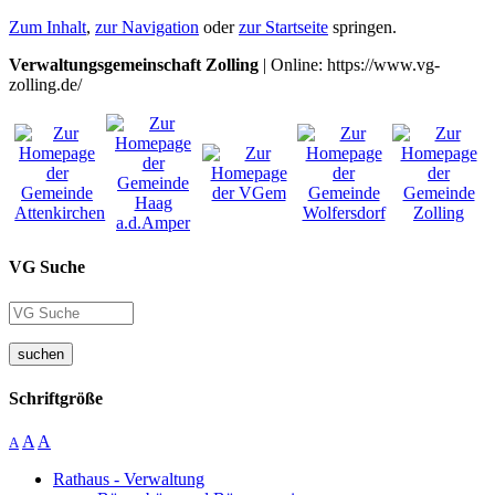
Zum Inhalt
,
zur Navigation
oder
zur Startseite
springen.
Verwaltungsgemeinschaft Zolling
| Online: https://www.vg-
zolling.de/
VG Suche
suchen
Schriftgröße
A
A
A
Rathaus - Verwaltung