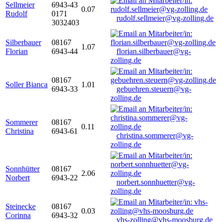
Sellmeier
6943-43
0.07
Rudolf
0171
rudolf.sellmeier@vg-zolling.de
3032403
Silberbauer
08167
1.07
Florian
6943-44
florian.silberbauer@vg-
zolling.de
08167
Soller Bianca
1.01
6943-33
gebuehren.steuern@vg-
zolling.de
Sommerer
08167
0.11
Christina
6943-61
christina.sommerer@vg-
zolling.de
Sonnhütter
08167
2.06
Norbert
6943-22
norbert.sonnhuetter@vg-
zolling.de
Steinecke
08167
0.03
Corinna
6943-32
vhs-zolling@vhs-moosburg.de