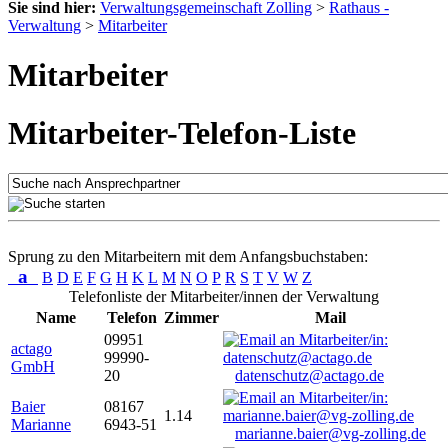
Sie sind hier:
Verwaltungsgemeinschaft Zolling
>
Rathaus -
Verwaltung
>
Mitarbeiter
Mitarbeiter
Mitarbeiter-Telefon-Liste
Sprung zu den Mitarbeitern mit dem Anfangsbuchstaben:
a
B
D
E
F
G
H
K
L
M
N
O
P
R
S
T
V
W
Z
Telefonliste der Mitarbeiter/innen der Verwaltung
Name
Telefon
Zimmer
Mail
09951
actago
99990-
GmbH
20
datenschutz@actago.de
Baier
08167
1.14
Marianne
6943-51
marianne.baier@vg-zolling.de