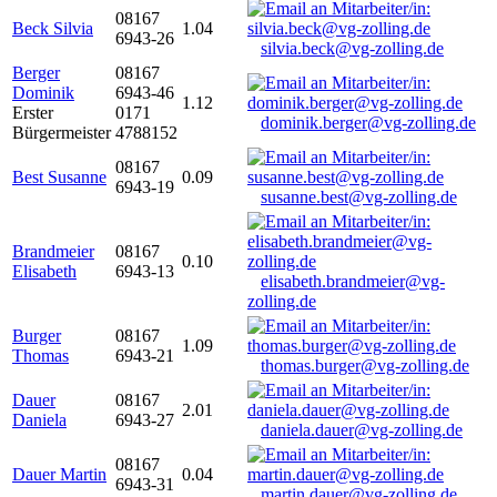
08167
Beck Silvia
1.04
6943-26
silvia.beck@vg-zolling.de
Berger
08167
Dominik
6943-46
1.12
Erster
0171
dominik.berger@vg-zolling.de
Bürgermeister
4788152
08167
Best Susanne
0.09
6943-19
susanne.best@vg-zolling.de
Brandmeier
08167
0.10
Elisabeth
6943-13
elisabeth.brandmeier@vg-
zolling.de
Burger
08167
1.09
Thomas
6943-21
thomas.burger@vg-zolling.de
Dauer
08167
2.01
Daniela
6943-27
daniela.dauer@vg-zolling.de
08167
Dauer Martin
0.04
6943-31
martin.dauer@vg-zolling.de