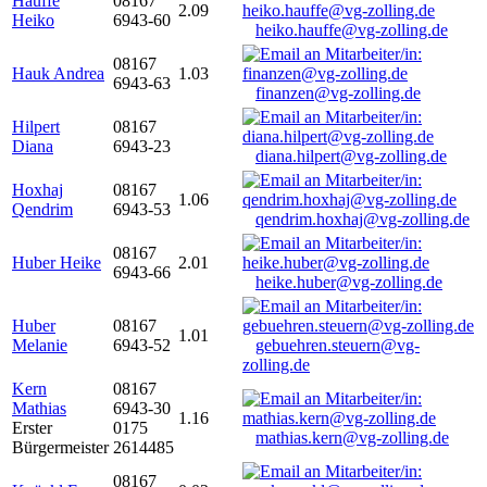
Hauffe
08167
2.09
Heiko
6943-60
heiko.hauffe@vg-zolling.de
08167
Hauk Andrea
1.03
6943-63
finanzen@vg-zolling.de
Hilpert
08167
Diana
6943-23
diana.hilpert@vg-zolling.de
Hoxhaj
08167
1.06
Qendrim
6943-53
qendrim.hoxhaj@vg-zolling.de
08167
Huber Heike
2.01
6943-66
heike.huber@vg-zolling.de
Huber
08167
1.01
Melanie
6943-52
gebuehren.steuern@vg-
zolling.de
Kern
08167
Mathias
6943-30
1.16
Erster
0175
mathias.kern@vg-zolling.de
Bürgermeister
2614485
08167