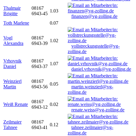
Thalmair
08167
1.03
Brigitte
6943-45
finanzen@vg-zolling.de
Toth Marlene
0.07
Vogl
08167
1.02
Alexandra
6943-39
vollstreckungsstelle@vg-
zolling.de
Vrhovnik
08167
1.07
Daniel
6943-37
daniel.vrhovnik@vg-zolling.de
Weinzierl
08167
0.05
Martin
6943-56
martin.weinzierl@vg-
zolling.de
08167
Weiß Renate
0.02
6943-12
renate.weiss@vg-zolling.de
Zeilmaier
08167
0.12
Tahnee
6943-41
tahnee.zeilmaier@vg-
zolling.de