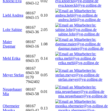
Knöckl Eva
0.02
6943-12
eva.knoeckl@vg-zolling.de
08167
Liebl Andrea
0.10
6943-15
andrea.liebl@vg-zolling.de
08167
Lohr Sabine
2.05
6943-36
sabine.lohr@vg-zolling.de
Maier
08167
1.08
Dagmar
6943-16
dagmar.maier@vg-zolling.de
08167
Mehl Erika
0.14
6943-35
erika.mehl@vg-zolling.de
08167
6943-50
Meyer Stefan
0.05
0170
stefan.meyer@vg-zolling.de
7942402
Neugebauer
08167
0.01
Mia
6943-58
mia.neugebauer@vg-zolling.de
Obermeier
08167
0.13
Monika
6943-42
monika.obermeier@vg-