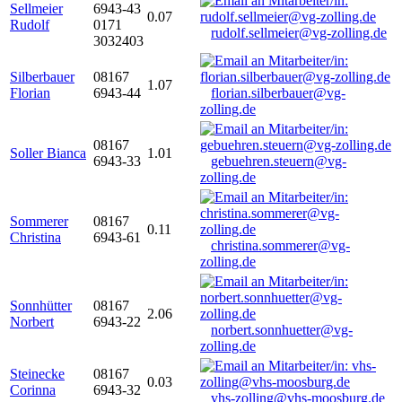
Sellmeier
6943-43
0.07
Rudolf
0171
rudolf.sellmeier@vg-zolling.de
3032403
Silberbauer
08167
1.07
Florian
6943-44
florian.silberbauer@vg-
zolling.de
08167
Soller Bianca
1.01
6943-33
gebuehren.steuern@vg-
zolling.de
Sommerer
08167
0.11
Christina
6943-61
christina.sommerer@vg-
zolling.de
Sonnhütter
08167
2.06
Norbert
6943-22
norbert.sonnhuetter@vg-
zolling.de
Steinecke
08167
0.03
Corinna
6943-32
vhs-zolling@vhs-moosburg.de