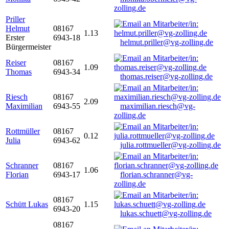
zolling.de
Priller
Helmut
08167
1.13
Erster
6943-18
helmut.priller@vg-zolling.de
Bürgermeister
Reiser
08167
1.09
Thomas
6943-34
thomas.reiser@vg-zolling.de
Riesch
08167
2.09
Maximilian
6943-55
maximilian.riesch@vg-
zolling.de
Rottmüller
08167
0.12
Julia
6943-62
julia.rottmueller@vg-zolling.de
Schranner
08167
1.06
Florian
6943-17
florian.schranner@vg-
zolling.de
08167
Schütt Lukas
1.15
6943-20
lukas.schuett@vg-zolling.de
08167