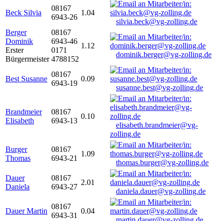
08167
Beck Silvia
1.04
6943-26
silvia.beck@vg-zolling.de
Berger
08167
Dominik
6943-46
1.12
Erster
0171
dominik.berger@vg-zolling.de
Bürgermeister
4788152
08167
Best Susanne
0.09
6943-19
susanne.best@vg-zolling.de
Brandmeier
08167
0.10
Elisabeth
6943-13
elisabeth.brandmeier@vg-
zolling.de
Burger
08167
1.09
Thomas
6943-21
thomas.burger@vg-zolling.de
Dauer
08167
2.01
Daniela
6943-27
daniela.dauer@vg-zolling.de
08167
Dauer Martin
0.04
6943-31
martin.dauer@vg-zolling.de