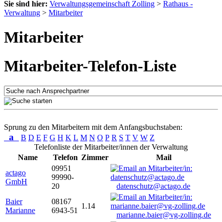
Sie sind hier:
Verwaltungsgemeinschaft Zolling
>
Rathaus -
Verwaltung
>
Mitarbeiter
Mitarbeiter
Mitarbeiter-Telefon-Liste
Sprung zu den Mitarbeitern mit dem Anfangsbuchstaben:
a
B
D
E
F
G
H
K
L
M
N
O
P
R
S
T
V
W
Z
Telefonliste der Mitarbeiter/innen der Verwaltung
Name
Telefon
Zimmer
Mail
09951
actago
99990-
GmbH
20
datenschutz@actago.de
Baier
08167
1.14
Marianne
6943-51
marianne.baier@vg-zolling.de