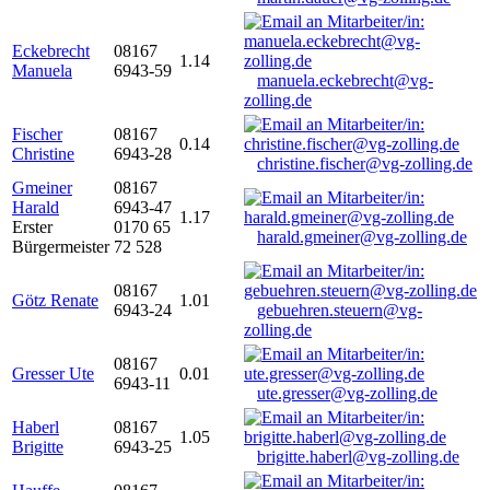
Eckebrecht
08167
1.14
Manuela
6943-59
manuela.eckebrecht@vg-
zolling.de
Fischer
08167
0.14
Christine
6943-28
christine.fischer@vg-zolling.de
Gmeiner
08167
Harald
6943-47
1.17
Erster
0170 65
harald.gmeiner@vg-zolling.de
Bürgermeister
72 528
08167
Götz Renate
1.01
6943-24
gebuehren.steuern@vg-
zolling.de
08167
Gresser Ute
0.01
6943-11
ute.gresser@vg-zolling.de
Haberl
08167
1.05
Brigitte
6943-25
brigitte.haberl@vg-zolling.de