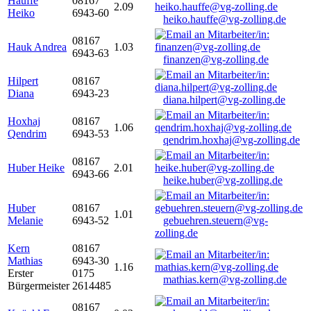
Hauffe
08167
2.09
Heiko
6943-60
heiko.hauffe@vg-zolling.de
08167
Hauk Andrea
1.03
6943-63
finanzen@vg-zolling.de
Hilpert
08167
Diana
6943-23
diana.hilpert@vg-zolling.de
Hoxhaj
08167
1.06
Qendrim
6943-53
qendrim.hoxhaj@vg-zolling.de
08167
Huber Heike
2.01
6943-66
heike.huber@vg-zolling.de
Huber
08167
1.01
Melanie
6943-52
gebuehren.steuern@vg-
zolling.de
Kern
08167
Mathias
6943-30
1.16
Erster
0175
mathias.kern@vg-zolling.de
Bürgermeister
2614485
08167