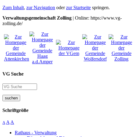
Zum Inhalt
,
zur Navigation
oder
zur Startseite
springen.
Verwaltungsgemeinschaft Zolling
| Online: https://www.vg-
zolling.de/
VG Suche
suchen
Schriftgröße
A
A
A
Rathaus - Verwaltung